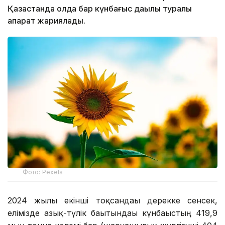
Қазақстанда қолда бар күнбағыс дақылы туралы
ақпарат жариялады.
Фото: Pexels
2024 жылғы екінші тоқсандағы дерекке сенсек,
елімізде азық-түлік бағытындағы күнбағыстың 419,9