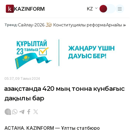
KAZINFORM
KZ
Сайлау-2026
Конституциялық реформа
Арнайы жо
Тренд:
05:37, 09 Тамыз 2024
Қазақстанда 420 мың тонна күнбағыс
дақылы бар
АСТАНА. KAZINFORM — Ұлттық статбюро