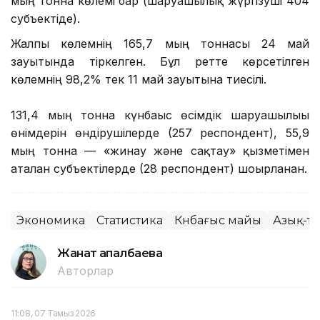
мың тонна көлемі бар (шаруашылық жүргізуші 404
субъектіде).
Жалпы көлемнің 165,7 мың тоннасы 24 май
зауытында тіркелген. Бұл ретте көрсетілген
көлемнің 98,2% тек 11 май зауытына тиесілі.
131,4 мың тонна күнбағыс өсімдік шаруашылығы
өнімдерін өндірушілерде (257 респондент), 55,9
мың тонна — «жинау және сақтау» қызметімен
аталған субъектілерде (28 респондент) шоғырланған.
Экономика
Статистика
Күнбағыс майы
Азық-түл
Жанат Қапалбаева
Авторлар
11:08, 07 Тамыз 2026