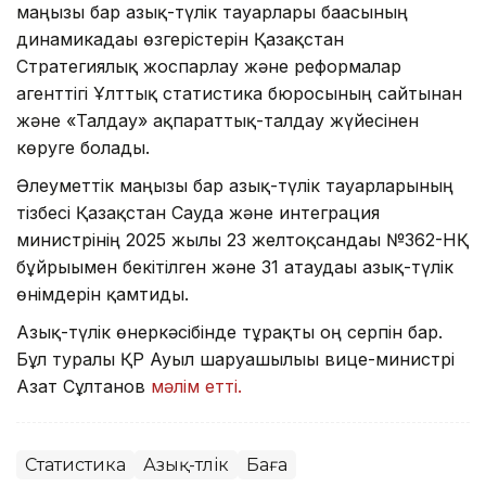
маңызы бар азық-түлік тауарлары бағасының
динамикадағы өзгерістерін Қазақстан
Стратегиялық жоспарлау және реформалар
агенттігі Ұлттық статистика бюросының сайтынан
және «Талдау» ақпараттық-талдау жүйесінен
көруге болады.
Әлеуметтік маңызы бар азық-түлік тауарларының
тізбесі Қазақстан Сауда және интеграция
министрінің 2025 жылғы 23 желтоқсандағы №362-НҚ
бұйрығымен бекітілген және 31 атаудағы азық-түлік
өнімдерін қамтиды.
Азық-түлік өнеркәсібінде тұрақты оң серпін бар.
Бұл туралы ҚР Ауыл шаруашылығы вице-министрі
Азат Сұлтанов
мәлім етті.
Статистика
Азық-түлік
Баға