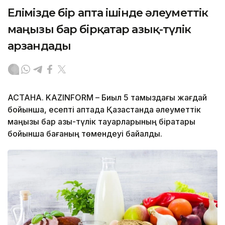
Елімізде бір апта ішінде әлеуметтік
маңызы бар бірқатар азық-түлік
арзандады
АСТАНА. KAZINFORM – Биыл 5 тамыздағы жағдай
бойынша, есепті аптада Қазақстанда әлеуметтік
маңызы бар азық-түлік тауарларының бірқатары
бойынша бағаның төмендеуі байқалды.