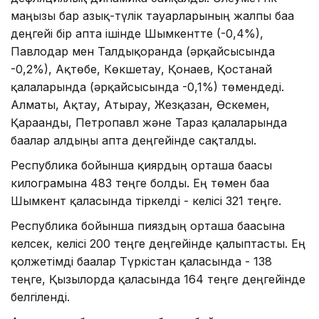
маңызы бар азық-түлік тауарларының жалпы баға
деңгейі бір апта ішінде Шымкентте (-0,4%),
Павлодар мен Талдықорғанда (әрқайсысында
-0,2%), Ақтөбе, Көкшетау, Қонаев, Қостанай
қалаларында (әрқайсысында -0,1%) төмендеді.
Алматы, Ақтау, Атырау, Жезқазған, Өскемен,
Қарағанды, Петропавл және Тараз қалаларында
бағалар алдыңғы апта деңгейінде сақталды.
Республика бойынша қиярдың орташа бағасы
килограмына 483 теңге болды. Ең төмен баға
Шымкент қаласында тіркелді - келісі 321 теңге.
Республика бойынша пияздың орташа бағасына
келсек, келісі 200 теңге деңгейінде қалыптасты. Ең
қолжетімді бағалар Түркістан қаласында - 138
теңге, Қызылорда қаласында 164 теңге деңгейінде
белгіленді.