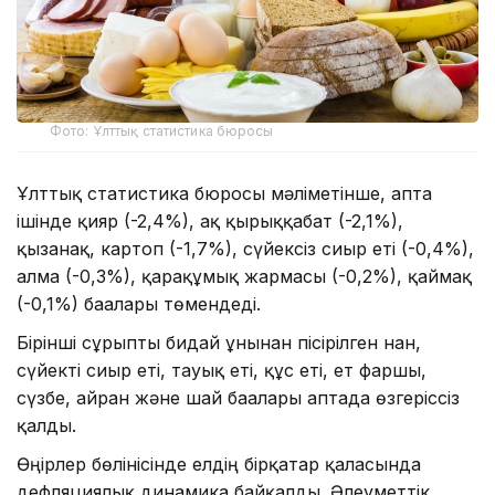
Фото: Ұлттық статистика бюросы
Ұлттық статистика бюросы мәліметінше, апта
ішінде қияр (-2,4%), ақ қырыққабат (-2,1%),
қызанақ, картоп (-1,7%), сүйексіз сиыр еті (-0,4%),
алма (-0,3%), қарақұмық жармасы (-0,2%), қаймақ
(-0,1%) бағалары төмендеді.
Бірінші сұрыпты бидай ұнынан пісірілген нан,
сүйекті сиыр еті, тауық еті, құс еті, ет фаршы,
сүзбе, айран және шай бағалары аптада өзгеріссіз
қалды.
Өңірлер бөлінісінде елдің бірқатар қаласында
дефляциялық динамика байқалды. Әлеуметтік