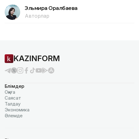
Эльмира Оралбаева
Авторлар
KAZINFORM
Бөлімдер
Оқиға
Саясат
Талдау
Экономика
Әлемде