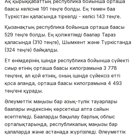
Ақ қырыққабаттың республика бойынша орташа
бағасы келісіне 191 теңге болды. Ең төмен баға
Түркістан қаласында тіркелді - келісі 143 теңге.
Қызанақтың республика бойынша орташа бағасы
529 теңге болды. Ең қолжетімді бағалар Тараз
қаласында (310 теңге), Шымкент және Түркістанда
(324 теңге) байқалды.
Ет өнімдерінің ішінде республика бойынша сүйекті
сиыр етінің орташа бағасы килограмына 3 778
теңгені, ал қой етінің, оның ішінде сүйексіз етті
қоса алғанда, орташа бағасы килограмына 4 493
теңгені құрады.
Әлеуметтік маңызы бар азық-түлік тауарлары
бағалары индексінің көрсеткіші апта сайын
есептеледі. Бағаларды бақылау барлық облыс
орталықтарында, республикалық маңызы бар
қалаларда және астанада жүргізіледі. Әлеуметтік