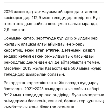
2026 жылы қаңтар-маусым айларында отандық
кәсіпорындар 112,9 мың теледидар өндірген. Бұл
өткен жылдың сәйкес кезеңімен салыстырғанда,
2,9 есе көп.
Сонымен қатар, зерттеуде бұл 2015 жылдан бері
жылдың алғашқы алты айындағы ең жоғары
көрсеткіш екені атап өтілген. Дегенмен, қазіргі
өндіріс көлемі өткен онжылдықтың басындағы
рекордтық деңгейден әлі де айтарлықтай төмен.
Мәселен, 2013 жылы Қазақстанда 580 мыңға жуық
теледидар шығарылған болатын.
Рекордтық көрсеткіштен кейін салада құлдырау
басталды. 2021–2023 жылдары жыл сайын небәрі
9–12 мың теледидар ғана өндірілді. Бұған импорттық
өнімдермен бәсекенің күшеюі, бөлшектер құнының
қымбаттауы және бірқатар отандық