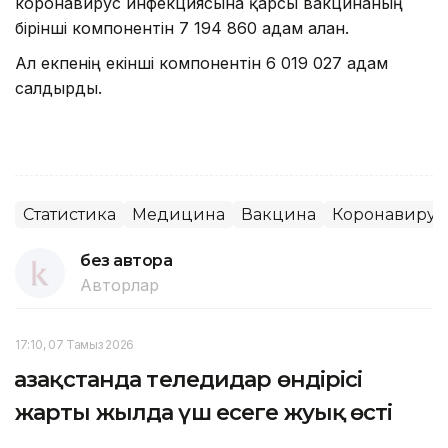
коронавирус инфекциясына қарсы вакцинаның
бірінші компонентін 7 194 860 адам алған.
Ал екпенің екінші компонентін 6 019 027 адам
салдырды.
Статистика
Медицина
Вакцина
Коронавирус
без автора
Авторлар
17:10, 07 Тамыз 2026
Қазақстанда теледидар өндірісі
жарты жылда үш есеге жуық өсті