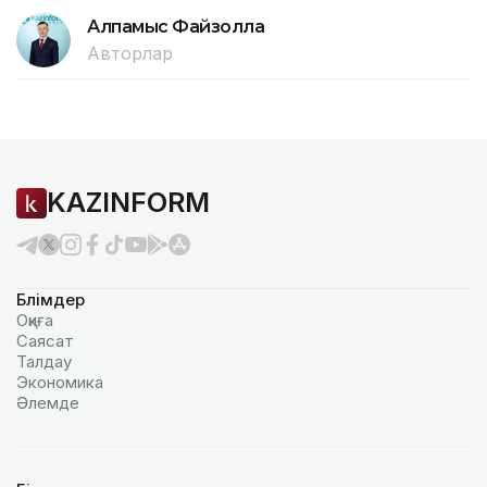
Алпамыс Файзолла
Авторлар
KAZINFORM
Бөлімдер
Оқиға
Саясат
Талдау
Экономика
Әлемде