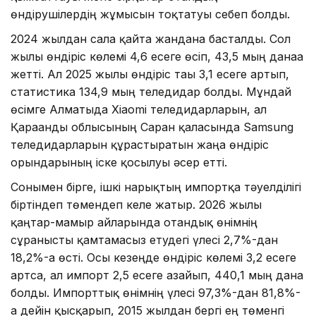
өндірушілердің жұмысын тоқтатуы себеп болды.
2024 жылдан сала қайта жандана басталды. Сол
жылы өндіріс көлемі 4,6 есеге өсіп, 43,5 мың данаға
жетті. Ал 2025 жылы өндіріс тағы 3,1 есеге артып,
статистика 134,9 мың теледидар болды. Мұндай
өсімге Алматыда Xiaomi теледидарларын, ал
Қарағанды облысының Саран қаласында Samsung
теледидарларын құрастыратын жаңа өндіріс
орындарының іске қосылуы әсер етті.
Сонымен бірге, ішкі нарықтың импортқа тәуелділігі
біртіндеп төмендеп келе жатыр. 2026 жылы
қаңтар-мамыр айларында отандық өнімнің
сұранысты қамтамасыз етудегі үлесі 2,7%-дан
18,2%-ға өсті. Осы кезеңде өндіріс көлемі 3,2 есеге
артса, ал импорт 2,5 есеге азайып, 440,1 мың дана
болды. Импорттық өнімнің үлесі 97,3%-дан 81,8%-
ға дейін қысқарып, 2015 жылдан бергі ең төменгі