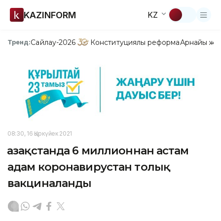
KAZINFORM
KZ
Сайлау-2026
Конституциялық реформа
Арнайы жо
Тренд:
08:30, 16 Қыркүйек 2021
Қазақстанда 6 миллионнан астам
адам коронавирустан толық
вакциналанды