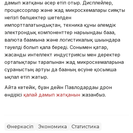
дамып жатқаны әсер етіп отыр. Дисплейлер,
процессорлар және жад микросхемалары сияқты
негізгі бөлшектер шетелден
импортталатындықтан, техника құны әлемдік
электрондық компоненттер нарығындағы бағаға,
валюта бағамына және логистикалық шығындарға
тәуелді болып қала береді. Сонымен қатар,
жасанды интеллект индустриясы мен деректер
орталықтары тарапынан жад микросхемаларына
сұраныстың артуы да бағаның өсуіне қосымша
ықпал етіп жатыр.
Айта кетейік, бұған дейін Павлодардағы дрон
өндірісі
қалай дамып жатқанын
жазғанбыз.
Өнеркәсіп
Экономика
Статистика