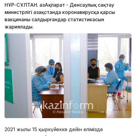
НҰР-СҰЛТАН. ҚазАқпарат - Денсаулық сақтау
министрлігі Қазақстанда коронавирусқа қарсы
вакцинаны салдырғандар статистикасын
жариялады.
2021 жылғы 15 қыркүйекке дейін елімізде