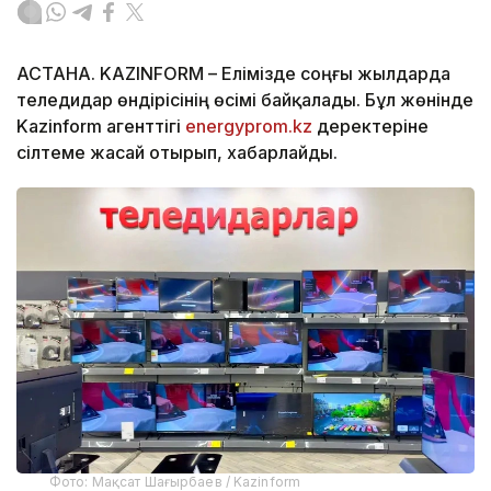
АСТАНА. KAZINFORM – Елімізде соңғы жылдарда
теледидар өндірісінің өсімі байқалады. Бұл жөнінде
Kazinform агенттігі
energyprom.kz
деректеріне
сілтеме жасай отырып, хабарлайды.
Фото: Мақсат Шағырбаев / Kazinform