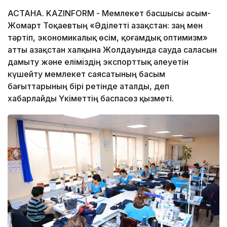
АСТАНА. KAZINFORM - Мемлекет басшысы Қасым-
Жомарт Тоқаевтың «Әділетті Қазақстан: заң мен
тәртіп, экономикалық өсім, қоғамдық оптимизм»
атты Қазақстан халқына Жолдауында сауда саласын
дамыту және еліміздің экспорттық әлеуетін
күшейту мемлекет саясатының басым
бағыттарының бірі ретінде аталды, деп
хабарлайды Үкіметтің баспасөз қызметі.