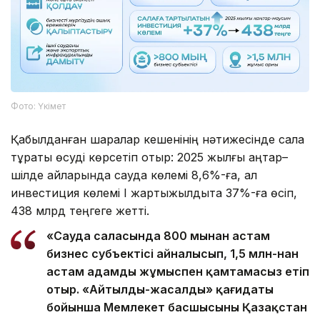
Фото: Үкімет
Қабылданған шаралар кешенінің нәтижесінде сала
тұрақты өсуді көрсетіп отыр: 2025 жылғы қаңтар–
шілде айларында сауда көлемі 8,6%-ға, ал
инвестиция көлемі І жартыжылдықта 37%-ға өсіп,
438 млрд теңгеге жетті.
«Сауда саласында 800 мыңнан астам
бизнес субъектісі айналысып, 1,5 млн-нан
астам адамды жұмыспен қамтамасыз етіп
отыр. «Айтылды-жасалды» қағидаты
бойынша Мемлекет басшысының Қазақстан