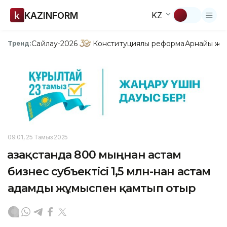
KAZINFORM
KZ
Сайлау-2026
Конституциялық реформа
Арнайы жо
Тренд:
09:01, 25 Тамыз 2025
Қазақстанда 800 мыңнан астам
бизнес субъектісі 1,5 млн-нан астам
адамды жұмыспен қамтып отыр