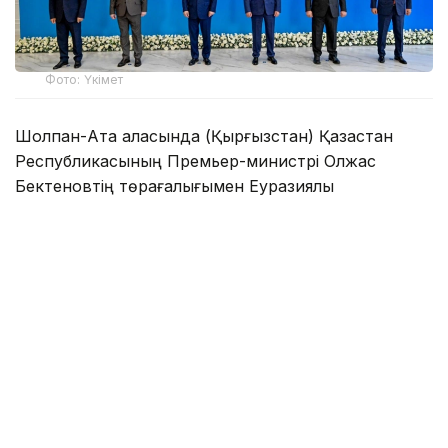
Фото: Үкімет
Шолпан-Ата қаласында (Қырғызстан) Қазақстан
Республикасының Премьер-министрі Олжас
Бектеновтің төрағалығымен Еуразиялық
үкіметаралық кеңестің шағын құрамдағы отырысы
өтті.
Жиынға Армения, Беларусь премьер-министрлері,
Қырғызстан Министрлер кабинетінің төрағасы —
Президент Әкімшілігінің басшысы, Ресей
Федерациясы Үкіметінің төрағасы, Еуразиялық
экономикалық комиссия алқасының төрағасы
қатысты.