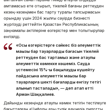
қамтамасыз ете отырып, тікелей бағаны реттеуден
кезең-кезеңімен бас тарту туралы тапсырмасын
орындау үшін 2024 жылғы сәуірде бизнесті
жүргізуді реттейтін Қазақстан Республикасының
заңнамалық актілеріне өзгерістер мен толықтырулар
енгізілді.
«Осы өзгерістерге сәйкес біз әлеуметтік
маңызы бар тауарлардың бағасын тікелей
реттеуден бас тартамыз және атаулы
әлеуметтік көмекке көшеміз. Сауда
үстемесінің 15%-ы бақылауды күшейту
пайдасына әлеуметтік маңызы бар
тауарларға шекті бағаларды енгізу тетігі
алынып тасталады», — деп атап өтті
Арман Шаққалиев.
Дайындық кезеңінде атаулы көмек тетігін тестілеуге
бағытталған «Цифрлық азық-түлік ваучері» пилоттық