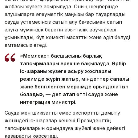
жобасы жүзеге асырылуда. Оның шеңберінде
алушыларға әлеуметтік маңызы бар тауарларды
сауда үстемесінсіз сатып алу бағасымен сатып
алуға мүмкіндік беретін азық-түлік ваучерлері
ұсынылады, бұл көмекті мақсатты және әділ бөлуді
қамтамасыз етеді.
«Мемлекет басшысының барлық
тапсырмалары ерекше бақылауда. Әрбір
іс-шараны жүзеге асыру жоспарлы
режимде жүріп жатыр, міндеттер сапалы
және белгіленген мерзімде орындалатын
болады», — деп атап өтті сауда және
интеграция министрі.
Сауда мен шикізаттық емес экспортты дамыту
жөніндегі іс-шаралар кешені Президенттің
тапсырмаларын орындауға жүйелі және дәйекті
көзқарасты көрсетеді.