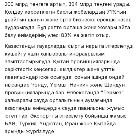
200 млрд теңгеге артып, 394 млрд теңгені құрады.
Қолдау көрсетілетін барлық жобалардың 71%-ын
құрайтын шағын және орта бизнеске ерекше назар
аударылуда. Бұл ретте орташа және жоғары қайта
бөлу өнімдерінің үлесі 83%-ға жетіп отыр.
Қазақстандық тауарларды сыртқы нарықта ілгерілетуді
күшейту үшін халықаралық инфрақұрылым
қалыптастырылуда. Қытай провинцияларында
серіктестік кеңселер, өкілдіктер және ұлттық
павильондар іске қосылуда, соның ішінде ондай
нысандар Чэнду, Үрімші, Нанкин және Шандун
провинцияларында бар. Өзбекстанда "Термез"
халықаралық сауда орталығының аумағында
қазақстандық өнімдердің сауда павильоны жұмыс
істеп тұр. Экспортты ілгерілету бойынша жұмыс
БАӘ, Түркия, Үндістан, Иран және Қытайда
қарқынды жүргізілуде