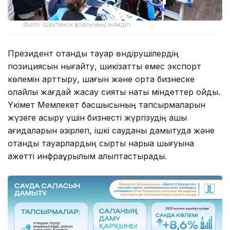
Фото: Шахтинск қаласының әкімдігі
Президент отандық тауар өндірушілердің
позициясын нығайту, шикізаттық емес экспорт
көлемін арттыру, шағын және орта бизнеске
қолайлы жағдай жасау сияқты нақты міндеттер қойды.
Үкімет Мемлекет басшысының тапсырмаларын
жүзеге асыру үшін бизнесті жүргізудің ашық
қағидаларын әзірлеп, ішкі сауданы дамытуда және
отандық тауарлардың сыртқы нарыққа шығуына
қажетті инфрақұрылым қалыптастырады.