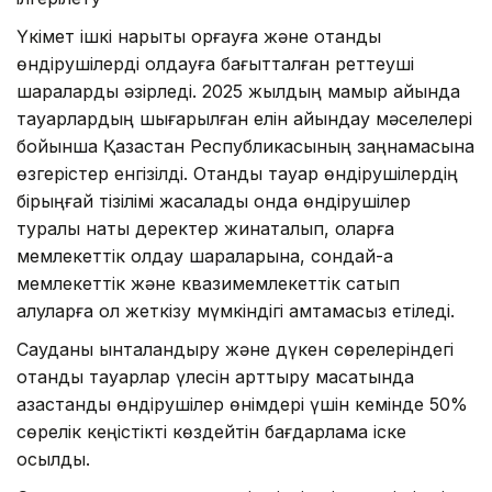
Үкімет ішкі нарықты қорғауға және отандық
өндірушілерді қолдауға бағытталған реттеуші
шараларды әзірледі. 2025 жылдың мамыр айында
тауарлардың шығарылған елін айқындау мәселелері
бойынша Қазақстан Республикасының заңнамасына
өзгерістер енгізілді. Отандық тауар өндірушілердің
бірыңғай тізілімі жасалады онда өндірушілер
туралы нақты деректер жинақталып, оларға
мемлекеттік қолдау шараларына, сондай-ақ
мемлекеттік және квазимемлекеттік сатып
алуларға қол жеткізу мүмкіндігі қамтамасыз етіледі.
Сауданы ынталандыру және дүкен сөрелеріндегі
отандық тауарлар үлесін арттыру мақсатында
қазақстандық өндірушілер өнімдері үшін кемінде 50%
сөрелік кеңістікті көздейтін бағдарлама іске
қосылды.