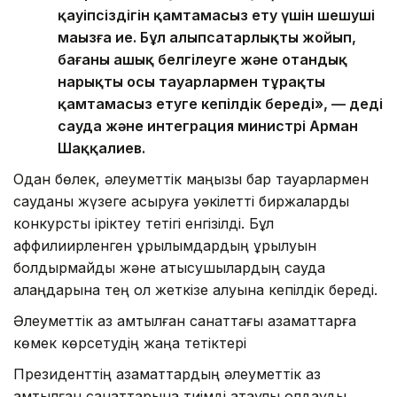
қауіпсіздігін қамтамасыз ету үшін шешуші
маңызға ие. Бұл алыпсатарлықты жойып,
бағаны ашық белгілеуге және отандық
нарықты осы тауарлармен тұрақты
қамтамасыз етуге кепілдік береді», — деді
сауда және интеграция министрі Арман
Шаққалиев.
Одан бөлек, әлеуметтік маңызы бар тауарлармен
сауданы жүзеге асыруға уәкілетті биржаларды
конкурстық іріктеу тетігі енгізілді. Бұл
аффилиирленген құрылымдардың құрылуын
болдырмайды және қатысушылардың сауда
алаңдарына тең қол жеткізе алуына кепілдік береді.
Әлеуметтік аз қамтылған санаттағы азаматтарға
көмек көрсетудің жаңа тетіктері
Президенттің азаматтардың әлеуметтік аз
қамтылған санаттарына тиімді атаулы қолдауды