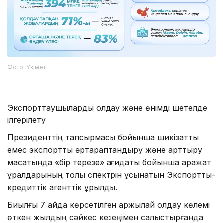
Фото: Үкімет
Экспорттаушыларды қолдау және өнімді шетелде
ілгерілету
Президенттің тапсырмасы бойынша шикізаттық
емес экспортты әртараптандыру және арттыру
мақсатында «бір терезе» қағидаты бойынша қаражат
құралдарының толық спектрін ұсынатын Экспорттық-
кредиттік агенттік құрылды.
Биылғы 7 айда көрсетілген қаржылай қолдау көлемі
өткен жылдың сәйкес кезеңімен салыстырғанда