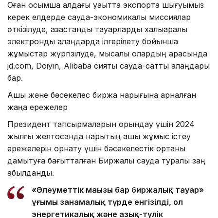
Оған қосымша алдағы уақытта экспортқа шығуымыз
керек елдерде сауда-экономикалық миссиялар
өткізілуде, қазақстандық тауарларды халықаралық
электрондық алаңдарда ілгерілету бойынша
жұмыстар жүргізілуде, мысалы олардың арасында
jd.com, Doiyin, Alibaba сияқты сауда-саттық алаңдары
бар.
Ашық және бәсекелес биржа нарығына арналған
жаңа ережелер
Президент тапсырмаларын орындау үшін 2024
жылғы желтоқсанда нарықтың ашық жұмыс істеу
ережелерін орнату үшін бәсекелестік ортаны
дамытуға бағытталған Биржалық сауда туралы заң
қабылданды.
«Әлеуметтік маңызы бар биржалық тауар»
ұғымы заңнамалық түрде енгізілді, ол
энергетикалық және азық-түлік