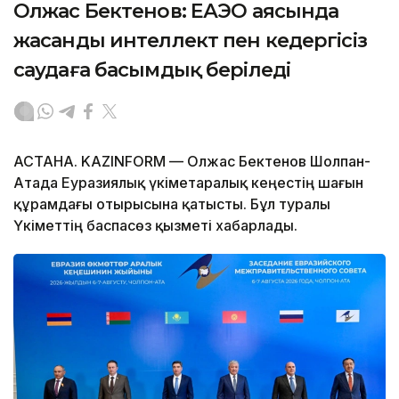
Олжас Бектенов: ЕАЭО аясында
жасанды интеллект пен кедергісіз
саудаға басымдық беріледі
АСТАНА. KAZINFORM — Олжас Бектенов Шолпан-
Атада Еуразиялық үкіметаралық кеңестің шағын
құрамдағы отырысына қатысты. Бұл туралы
Үкіметтің баспасөз қызметі хабарлады.