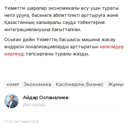
Үкіметтік шаралар экономикалық өсу үшін тұрақты
негіз құруға, бәсекеге қабілеттілікті арттыруға және
Қазақстанның халықаралық сауда тізбектеріне
интеграциялануына бағытталған.
Осыған дейін Үкіметтің басшысы машина жасау
өндірісін локализациялауды арттыратын
келісімдер
әзірлеуді
тапсырғаны туралы жаздық.
Үкімет
Экономика
Кәсіпкерлік, бизнес
Жұмысп
Айдар Оспаналиев
Авторлар
17:03, 06 Тамыз 2026