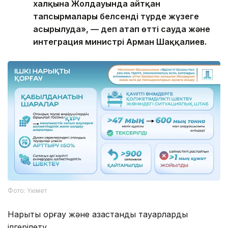
халқына Жолдауында айтқан
тапсырмалары белсенді түрде жүзеге
асырылуда», — деп атап өтті сауда және
интеграция министрі Арман Шаққалиев.
Фото: Үкімет
Нарықты қорғау және қазақстандық тауарларды
ілгерілету