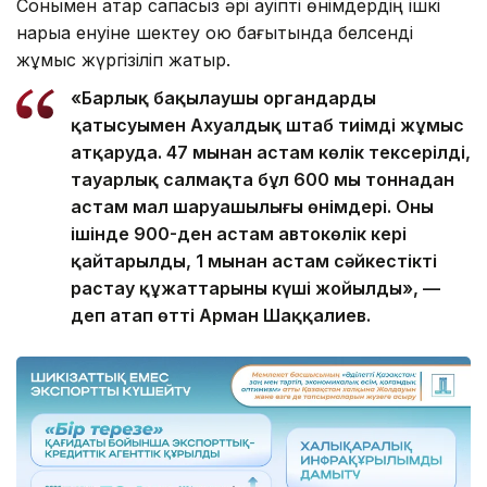
Сонымен қатар сапасыз әрі қауіпті өнімдердің ішкі
нарыққа енуіне шектеу қою бағытында белсенді
жұмыс жүргізіліп жатыр.
«Барлық бақылаушы органдардың
қатысуымен Ахуалдық штаб тиімді жұмыс
атқаруда. 47 мыңнан астам көлік тексерілді,
тауарлық салмақта бұл 600 мың тоннадан
астам мал шаруашылығы өнімдері. Оның
ішінде 900-ден астам автокөлік кері
қайтарылды, 1 мыңнан астам сәйкестікті
растау құжаттарының күші жойылды», —
деп атап өтті Арман Шаққалиев.