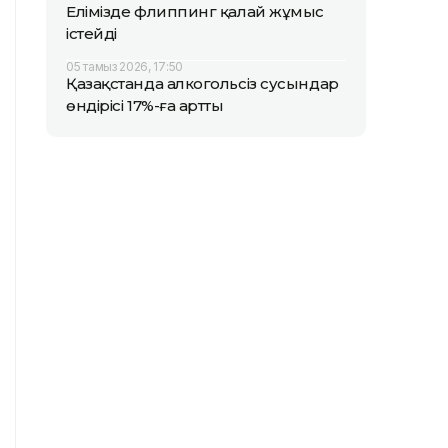
Елімізде флиппинг қалай жұмыс
істейді
05 тамыз 2026, 17:50
Қазақстанда алкогольсіз сусындар
өндірісі 17%-ға артты