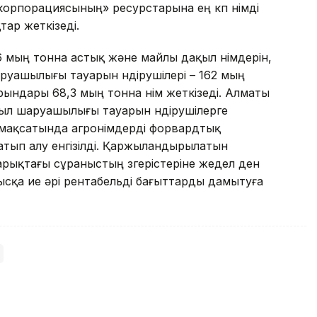
корпорациясының» ресурстарына ең көп өнімді
тар жеткізеді.
мың тонна астық және майлы дақыл өнімдерін,
руашылығы тауарын өндірушілері – 162 мың
ындары 68,3 мың тонна өнім жеткізеді. Алматы
 ауыл шаруашылығы тауарын өндірушілерге
мақсатында агроөнімдерді форвардтық
тып алу енгізілді. Қаржыландырылатын
арықтағы сұраныстың өзгерістеріне жедел ден
ысқа ие әрі рентабельді бағыттарды дамытуға