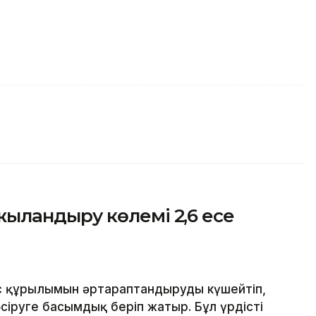
ландыру көлемі 2,6 есе
с құрылымын әртараптандыруды күшейтіп,
іруге басымдық беріп жатыр. Бұл үрдісті