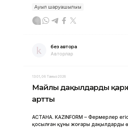
Ауыл шаруашылығы
без автора
Авторлар
13:01, 06 Тамыз 2026
Майлы дақылдарды қаржы
артты
АСТАНА. KAZINFORM – Фермерлер егі
қосылған құны жоғары дақылдарды өс