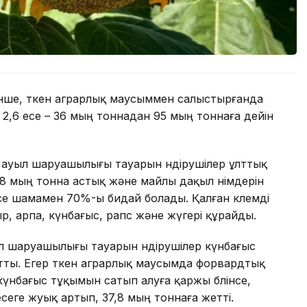
нше, өткен аграрлық маусыммен салыстырғанда
2,6 есе – 36 мың тоннадан 95 мың тоннаға дейін
н ауыл шаруашылығы тауарын өндірушілер ұлттық
 мың тонна астық және майлы дақыл өнімдерін
се шамамен 70%-ы бидай болады. Қалған көлемді
, арпа, күнбағыс, рапс және жүгері құрайды.
л шаруашылығы тауарын өндірушілер күнбағыс
айтты. Егер өткен аграрлық маусымда форвардтық
күнбағыс тұқымын сатып алуға қаржы бөлінсе,
 есеге жуық артып, 37,8 мың тоннаға жетті.