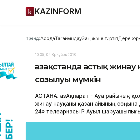
KAZINFORM
Ақорда
Тағайындау
Заң және тәртіп
Дерекқор
Тренд:
10:05, 04 Қыркүйек 2018
Қазақстанда астық жинау
созылуы мүмкін
АСТАНА. ҚазАқпарат - Ауа райының қ
жинау науқаны қазан айының соңына 
24» телеарнасы ҚР Ауыл шаруашылығы