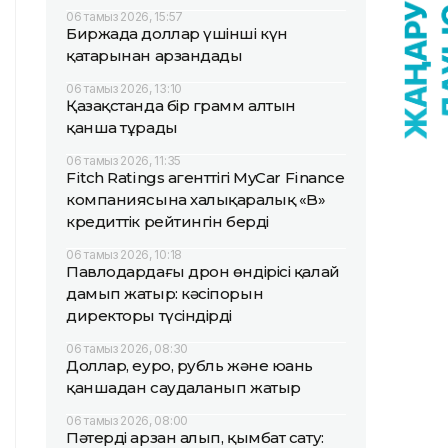
06 тамыз 2026, 15:57
Биржада доллар үшінші күн
қатарынан арзандады
06 тамыз 2026, 13:10
Қазақстанда бір грамм алтын
қанша тұрады
06 тамыз 2026, 11:35
Fitch Ratings агенттігі MyCar Finance
компаниясына халықаралық «B»
кредиттік рейтингін берді
06 тамыз 2026, 10:18
Павлодардағы дрон өндірісі қалай
дамып жатыр: кәсіпорын
директоры түсіндірді
06 тамыз 2026, 08:30
Доллар, еуро, рубль және юань
қаншадан саудаланып жатыр
06 тамыз 2026, 08:00
Пәтерді арзан алып, қымбат сату: