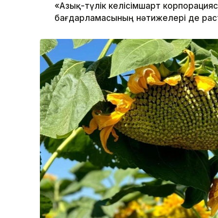
«Азық-түлік келісімшарт корпорация
бағдарламасының нәтижелері де рас