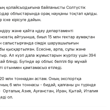
ының қолайсыздығына байланысты Солтүстік
одар облыстарында орақ науқаны тоқтап қалды.
іске кірісуге дайын.
ндіру және қайта өңдеу департаменті
овтің айтуынша, биыл 15 млн гектар аумақтан
н салыстырғанда өсімдік шаруашылығын
ы қысқартылған. Есесіне, арпа, сұлы және
ыр. Ал күзгі дала жұмыстарын жүргізу үшін 394
бөлінді. Бүгінде әр облыс белгілі бір мұнай
ті отынмен қамтамасыз етіледі.
 20 млн тоннадан астам. Оның экспортқа
Оның 6 млн тоннасы - бидай, қалғаны ұн түрінде
қ - Орталық Азия, Ауғанстан, Иран, Қытай, Италия
еді ол.