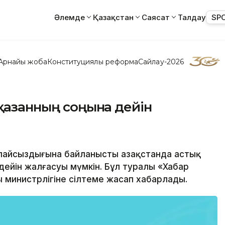
Әлемде
Қазақстан
Саясат
Талдау
SP
Арнайы жоба
Конституциялық реформа
Сайлау-2026
 қазанның соңына дейін
олайсыздығына байланысты Қазақстанда астық
дейін жалғасуы мүмкін. Бұл туралы «Хабар
 министрлігіне сілтеме жасап хабарлады.