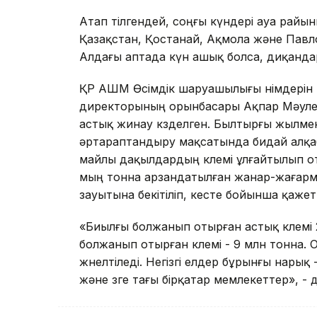
Атап өтілгендей, соңғы күндері ауа рай
Қазақстан, Қостанай, Ақмола және Павл
Алдағы аптада күн ашық болса, диқандар 
ҚР АШМ Өсімдік шаруашылығы өнімдерін ө
директорының орынбасары Ақпар Мәулен
астық жинау көзделген. Былтырғы жылме
әртараптандыру мақсатында бидай алқаб
майлы дақылдардың көлемі ұлғайтылып от
мың тонна арзандатылған жанар-жағармай 
зауытына бекітіліп, кесте бойынша қажет
«Биылғы болжанып отырған астық көлемі
болжанып отырған көлемі - 9 млн тонна. 
жөнелтіледі. Негізгі елдер бұрынғы нары
және өзге тағы бірқатар мемлекеттер», - д