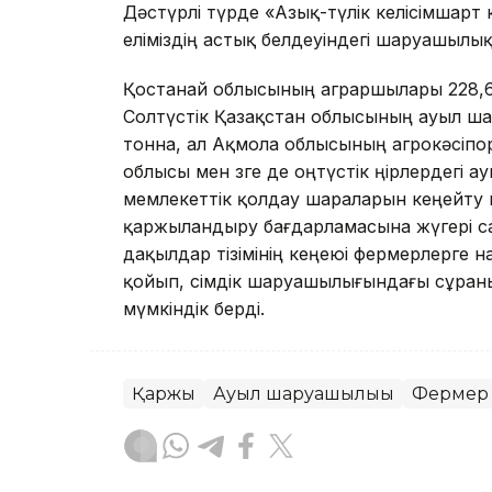
Дәстүрлі түрде «Азық-түлік келісімшарт 
еліміздің астық белдеуіндегі шаруашылық
Қостанай облысының аграршылары 228,6 
Солтүстік Қазақстан облысының ауыл ша
тонна, ал Ақмола облысының агрокәсіпор
облысы мен өзге де оңтүстік өңірлердегі
мемлекеттік қолдау шараларын кеңейту 
қаржыландыру бағдарламасына жүгері са
дақылдар тізімінің кеңеюі фермерлерге н
қойып, өсімдік шаруашылығындағы сұран
мүмкіндік берді.
Қаржы
Ауыл шаруашылығы
Фермер