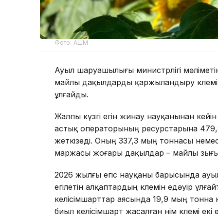
Фото: АШМ
Ауыл шаруашылығы министрлігі мәліметі
майлы дақылдарды қаржыландыру көлемі 
ұлғайды.
Жалпы күзгі егін жинау науқанынан кейі
астық операторының ресурстарына 479,8
жеткізеді. Оның 337,3 мың тоннасы неме
маржасы жоғары дақылдар – майлы зығыр
2026 жылғы егіс науқаны барысында ауы
егілетін алқаптардың көлемін едәуір ұлғ
келісімшарттар аясында 19,9 мың тонна 
биыл келісімшарт жасалған өнім көлемі екі