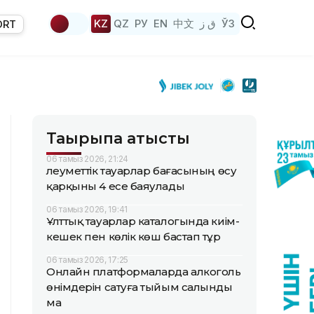
KZ
QZ
РУ
EN
中文
ق ز
ЎЗ
ORT
Тақырыпқа қатысты
06 тамыз 2026, 21:24
Әлеуметтік тауарлар бағасының өсу
қарқыны 4 есе баяулады
06 тамыз 2026, 19:41
Ұлттық тауарлар каталогында киім-
кешек пен көлік көш бастап тұр
06 тамыз 2026, 17:25
Онлайн платформаларда алкоголь
өнімдерін сатуға тыйым салынды
ма