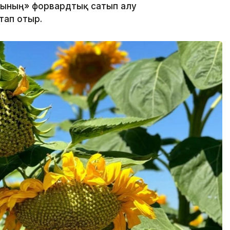
сының» форвардтық сатып алу
тап отыр.