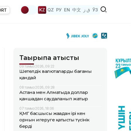
KZ
QZ
РУ
EN
中文
ق ز
ЎЗ
ORT
Тақырыпқа қатысты
09 тамыз 2026, 09:22
Шетелдік валюталардың бағамы
қандай
08 тамыз 2026, 09:28
Астана мен Алматыда доллар
қаншадан саудаланып жатыр
07 тамыз 2026, 18:06
ҚМГ басшысы жаңадан ірі кен
орнын игеруге қатысты түсінік
берді