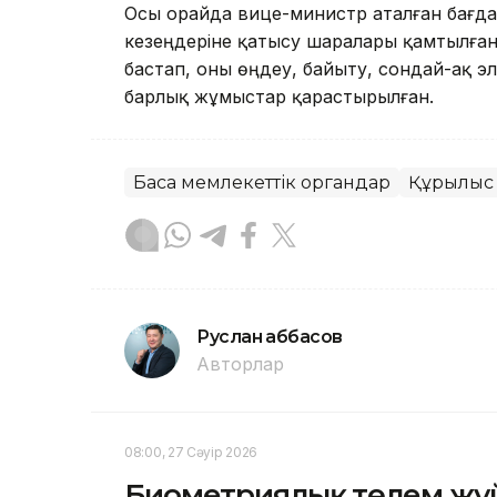
Осы орайда вице-министр аталған бағда
кезеңдеріне қатысу шаралары қамтылған
бастап, оны өңдеу, байыту, сондай-ақ эл
барлық жұмыстар қарастырылған.
Басқа мемлекеттік органдар
Құрылыс
Руслан Ғаббасов
Авторлар
08:00, 27 Сәуір 2026
Биометриялық төлем жүйе