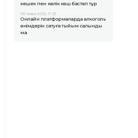
кешек пен көлік көш бастап тұр
06 тамыз 2026, 17:25
Онлайн платформаларда алкоголь
өнімдерін сатуға тыйым салынды
ма