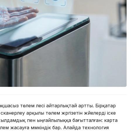
шасыз төлем үлесі айтарлықтай артты. Бірқатар
сканерлеу арқылы төлем жүргізетін жүйелерді іске
жылдамдық пен ыңғайлылыққа бағытталған: карта
лем жасауға мүмкіндік бар. Алайда технология