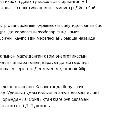
гетикасын дамыту мәселесіне арналған VІI
жаңа технологиялар вице-министрі Дүйсенбай
электр стансасының құрылысын салу идеясынан бас
 тұрғыда қаралатын жобалар тыңғылықты
с. Яғни, қауіпсіздік мәселесі айырықша назарда
тарапынан мақұлданған атом энергетикасын
зидент аппаратының қарауында жатыр. Бұл
ынша ескерілген. Дегенмен де, оған кейбір
ектро стансасы Қазақстанда болуы тиіс.
бар. Уранның қоры бойынша еліміз әлемде екінші
 орындамыз. Сондықтан бізге бұл саламен
п атап өтті Д. Тұрғанов.