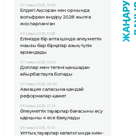
07 тамыз 2026, 16:50
Елдегі Ақсоран кен орнында
вольфрам өндіру 2028 жылға
жоспарланған
07 тамыз 2026, 11:08
Елімізде бір апта ішінде әлеуметтік
маңызы бар бірқатар азық-түлік
арзандады
07 тамыз 2026, 08:51
Доллар мен теңгені қаншадан
айырбастауға болады
07 тамыз 2026, 08:00
Авиация саласына қандай
реформалар қажет
06 тамыз 2026, 21:24
Әлеуметтік тауарлар бағасының өсу
қарқыны 4 есе баяулады
06 тамыз 2026, 19:41
Ұлттық тауарлар каталогында киім-