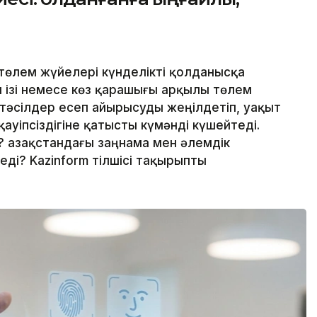
төлем жүйелері күнделікті қолданысқа
ан ізі немесе көз қарашығы арқылы төлем
 тәсілдер есеп айырысуды жеңілдетіп, уақыт
ауіпсіздігіне қатысты күмәнді күшейтеді.
 Қазақстандағы заңнама мен әлемдік
ді? Kazinform тілшісі тақырыпты