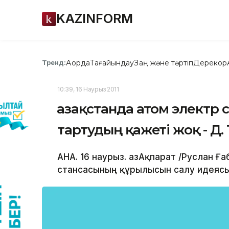
KAZINFORM
Ақорда
Тағайындау
Заң және тәртіп
Дерекқор
Тренд:
10:39, 16 Наурыз 2011
Қазақстанда атом электр 
тартудың қажеті жоқ - Д.
АНА. 16 наурыз. ҚазАқпарат /Руслан Ға
стансасының құрылысын салу идеясы