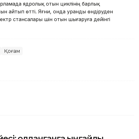
рламада ядролық отын циклінің барлық
ын айтып өтті. Яғни, онда уранды өндіруден
ектр стансалары үшін отын шығаруға дейінгі
Қоғам
сі: Қолданғанға ыңғайлы,