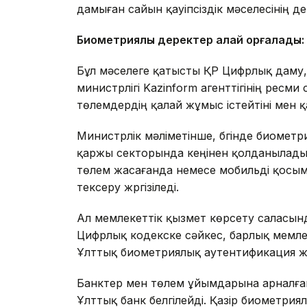
дамыған сайын қауіпсіздік мәселесінің де
Биометриялық деректер қалай қорғалады:
Бұл мәселеге қатысты ҚР Цифрлық даму,
министрлігі Kazinform агенттігінің ресм
төлемдердің қалай жұмыс істейтіні мен қа
Министрлік мәліметінше, бүгінде биомет
қаржы секторында кеңінен қолданылады
төлем жасағанда немесе мобильді қосым
тексеру жүргізіледі.
Ал мемлекеттік қызмет көрсету саласында
Цифрлық кодекске сәйкес, барлық мемлек
Ұлттық биометриялық аутентификация жү
Банктер мен төлем ұйымдарына арналған
Ұлттық банк белгілейді. Қазір биометрия