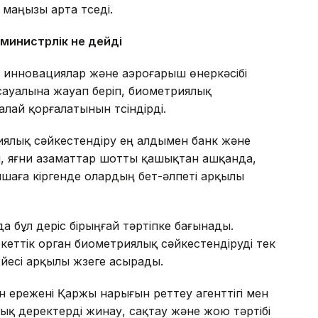
 маңызы арта түседі.
 министрлік не дейді
 инновациялар және аэроғарыш өнеркәсібі
и сауалына жауап беріп, биометриялық
лай қорғалатынын түсіндірді.
риялық сәйкестендіру ең алдымен банк және
, яғни азаматтар шотты қашықтан ашқанда,
шаға кіргенде олардың бет-әлпеті арқылы
 бұл үдеріс бірыңғай тәртіпке бағынады.
еттік орган биометриялық сәйкестендіруді тек
йесі арқылы жүзеге асырады.
 ережені Қаржы нарығын реттеу агенттігі мен
лық деректерді жинау, сақтау және жою тәртібі