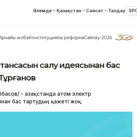
Әлемде
Қазақстан
Саясат
Талдау
SP
Арнайы жоба
Конституциялық реформа
Сайлау-2026
стансасын cалу идеясынан бас
 Тұрғанов
ббасов/ - Қазақстанда атом электр
нан бас тартудың қажеті жоқ.