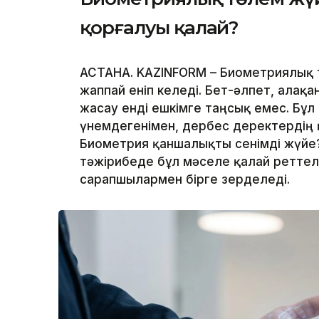
қорғалуы қалай?
АСТАНА. KAZINFORM – Биометриялық 
жаппай еніп келеді. Бет-әлпет, алақ
жасау енді ешкімге таңсық емес. Бұл
үнемдегенімен, дербес деректердің қ
Биометрия қаншалықты сенімді жүйе?
тәжірибеде бұл мәселе қалай реттеле
сарапшылармен бірге зерделеді.