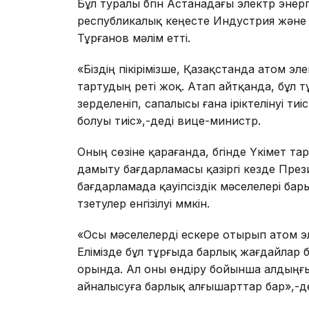
Бұл туралы бүгін Астанадағы электр энер
республикалық кеңесте Индустрия және 
Тұрғанов мәлім етті.
«Біздің пікірімізше, Қазақстанда атом 
тартудың реті жоқ. Атап айтқанда, бұл
зерделеніп, сапалысы ғана іріктелінуі тиі
болуы тиіс»,-деді вице-министр.
Оның сөзіне қарағанда, бүгінде Үкімет 
дамыту бағдарламасы қазіргі кезде Пре
бағдарламада қауіпсіздік мәселелері бар
түзетулер енгізілуі мүмкін.
«Осы мәселелерді ескере отырып атом эл
Елімізде бұл тұрғыда барлық жағдайлар 
орында. Ал оны өндіру бойынша алдыңғы
айналысуға барлық алғышарттар бар»,-де