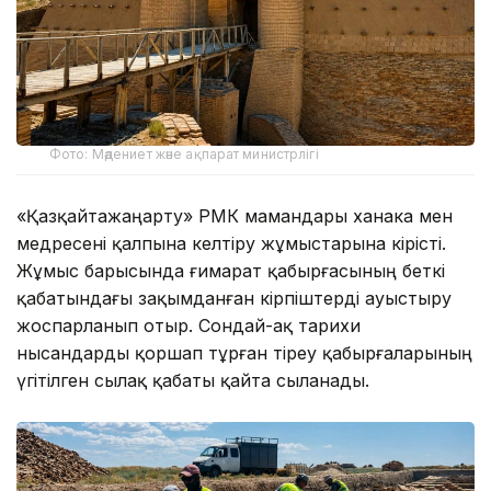
Фото: Мәдениет және ақпарат министрлігі
«Қазқайтажаңарту» РМК мамандары ханака мен
медресені қалпына келтіру жұмыстарына кірісті.
Жұмыс барысында ғимарат қабырғасының беткі
қабатындағы зақымданған кірпіштерді ауыстыру
жоспарланып отыр. Сондай-ақ тарихи
нысандарды қоршап тұрған тіреу қабырғаларының
үгітілген сылақ қабаты қайта сыланады.