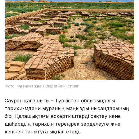
Фото: Мәдениет және ақпарат министрлігі
Сауран қалашығы – Түркістан облысындағы
тарихи-мәдени мұраның маңызды нысандарының
бірі. Қалашықтағы ескерткіштерді сақтау көне
шаһардың тарихын тереңірек зерделеуге және
кеңінен танытуға ықпал етеді.