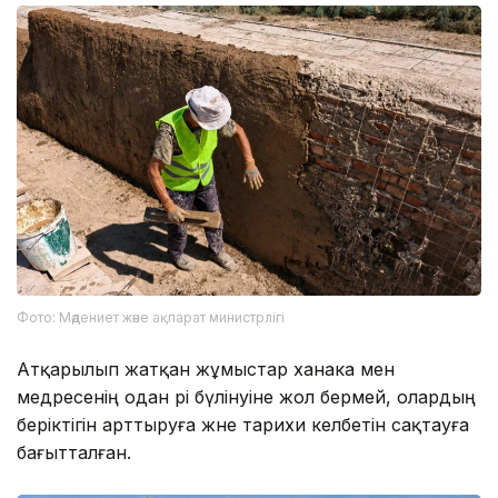
Фото: Мәдениет және ақпарат министрлігі
Атқарылып жатқан жұмыстар ханака мен
медресенің одан әрі бүлінуіне жол бермей, олардың
беріктігін арттыруға және тарихи келбетін сақтауға
бағытталған.