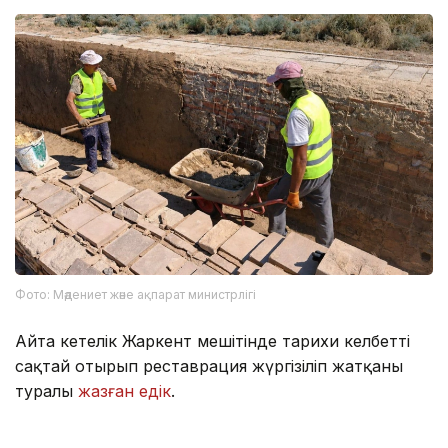
Фото: Мәдениет және ақпарат министрлігі
Айта кетелік Жаркент мешітінде тарихи келбетті
сақтай отырып реставрация жүргізіліп жатқаны
туралы
жазған едік
.