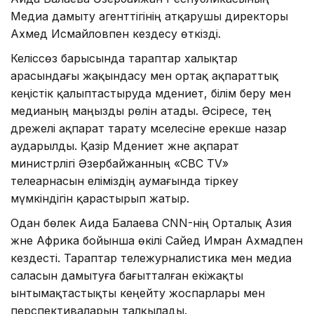
Медиа дамыту агенттігінің атқарушы директоры
Ахмед Исмайловпен кездесу өткізді.
Келіссөз барысында тараптар халықтар
арасындағы жақындасу мен ортақ ақпараттық
кеңістік қалыптастыруда мәдениет, білім беру мен
медианың маңызды рөлін атады. Әсіресе, тең
дәрежелі ақпарат тарату мәселесіне ерекше назар
аударылды. Қазір Мәдениет және ақпарат
министрлігі Әзербайжанның «CBC TV»
телеарнасын еліміздің аумағында тіркеу
мүмкіндігін қарастырып жатыр.
Одан бөлек Аида Балаева CNN-нің Орталық Азия
және Африка бойынша өкілі Сайед Имран Ахмадпен
кездесті. Тараптар тележурналистика мен медиа
саласын дамытуға бағытталған екіжақты
ынтымақтастықты кеңейту жоспарлары мен
перспективаларын талқылады.