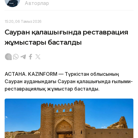
Авторлар
15:20, 06 Тамыз 2026
Сауран қалашығында реставрация
жұмыстары басталды
АСТАНА. KAZINFORM — Түркістан облысының
Сауран ауданындағы Сауран қалашығында ғылыми-
реставрациялық жұмыстар басталды.