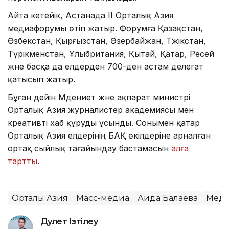
Айта кетейік, Астанада ІІ Орталық Азия
медиафорумы өтіп жатыр. Форумға Қазақстан,
Өзбекстан, Қырғызстан, Әзербайжан, Тәжікстан,
Түрікменстан, Ұлыбритания, Қытай, Қатар, Ресей
және басқа да елдерден 700-ден астам делегат
қатысып жатыр.
Бұған дейін Мәдениет және ақпарат министрі
Орталық Азия журналистер академиясы мен
креативті хаб құруды ұсынды. Сонымен қатар
Орталық Азия елдерінің БАҚ өкілдеріне арналған
ортақ сыйлық тағайындау бастамасын
алға
тартты
.
Орталық Азия
Масс-медиа
Аида Балаева
Мед
Дәулет Ізтілеу