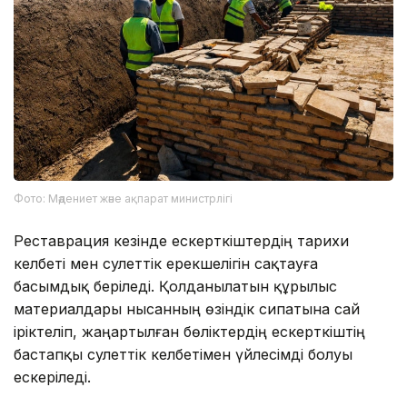
Фото: Мәдениет және ақпарат министрлігі
Реставрация кезінде ескерткіштердің тарихи
келбеті мен сәулеттік ерекшелігін сақтауға
басымдық беріледі. Қолданылатын құрылыс
материалдары нысанның өзіндік сипатына сай
іріктеліп, жаңартылған бөліктердің ескерткіштің
бастапқы сәулеттік келбетімен үйлесімді болуы
ескеріледі.