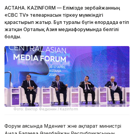
АСТАНА. KAZINFORM — Елімізде Әзербайжанның
«CBC TV» телеарнасын тіркеу мүмкіндігі
қарастырып жатыр. Бұл туралы бүгін елордада өтіп
жатқан Орталық Азия медиафорумында белгілі
болды.
Фото: Виктор Федюнин / Kazinform
Форум аясында Мәдениет және ақпарат министрі
Аида Балаева Әзербайжан Республикасының