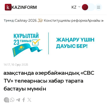
KAZINFORM
KZ
Сайлау-2026
Конституциялық реформа
Арнайы жо
Тренд:
14:17, 16 Сәуір 2025
Қазақстанда әзербайжандық «CBC
TV» телеарнасы хабар тарата
бастауы мүмкін