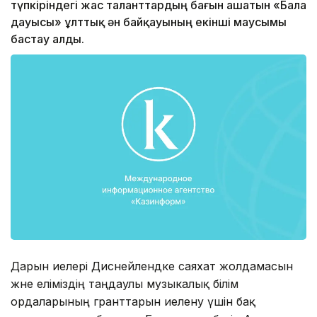
түпкіріндегі жас таланттардың бағын ашатын «Бала
дауысы» ұлттық ән байқауының екінші маусымы
бастау алды.
Дарын иелері Диснейлендке саяхат жолдамасын
және еліміздің таңдаулы музыкалық білім
ордаларының гранттарын иелену үшін бақ