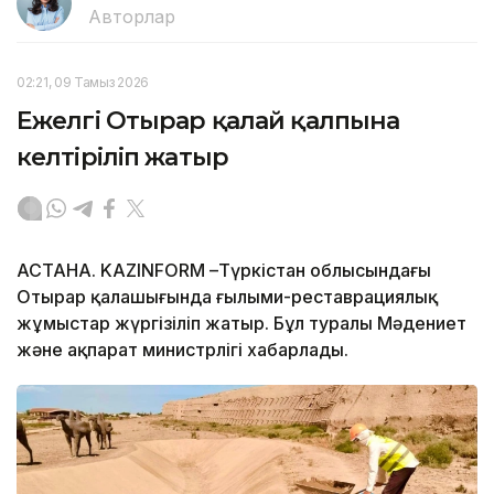
Авторлар
02:21, 09 Тамыз 2026
Ежелгі Отырар қалай қалпына
келтіріліп жатыр
АСТАНА. KAZINFORM –Түркістан облысындағы
Отырар қалашығында ғылыми-реставрациялық
жұмыстар жүргізіліп жатыр. Бұл туралы Мәдениет
және ақпарат министрлігі хабарлады.