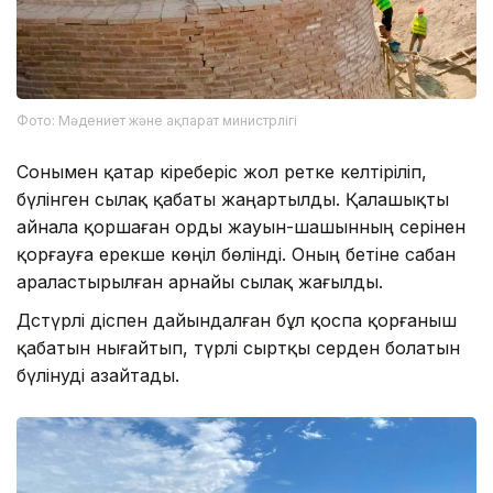
Фото: Мәдениет және ақпарат министрлігі
Сонымен қатар кіреберіс жол ретке келтіріліп,
бүлінген сылақ қабаты жаңартылды. Қалашықты
айнала қоршаған орды жауын-шашынның әсерінен
қорғауға ерекше көңіл бөлінді. Оның бетіне сабан
араластырылған арнайы сылақ жағылды.
Дәстүрлі әдіспен дайындалған бұл қоспа қорғаныш
қабатын нығайтып, түрлі сыртқы әсерден болатын
бүлінуді азайтады.