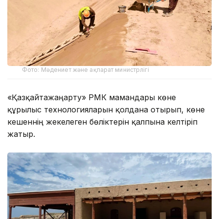
Фото: Мәдениет және ақпарат министрлігі
«Қазқайтажаңарту» РМК мамандары көне
құрылыс технологияларын қолдана отырып, көне
кешеннің жекелеген бөліктерін қалпына келтіріп
жатыр.