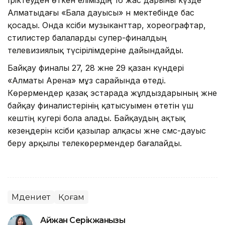
Алматыдағы «Бала дауысы» ән мектебінде бас
қосады. Онда кәсіби музыканттар, хореографтар,
стилистер балаларды супер-финалдың
телевизиялық түсірілімдеріне дайындайды.
Байқау финалы 27, 28 және 29 қазан күндері
«Алматы Арена» мұз сарайында өтеді.
Көрермендер қазақ эстарада жұлдыздарының және
байқау финалистерінің қатысуымен өтетін үш
кештің куәгері бола алады. Байқаудың ақтық
кезеңдерін кәсіби қазылар алқасы және смс-дауыс
беру арқылы телекөрермендер бағалайды.
Мәдениет
Қоғам
Айжан Серікжанқызы