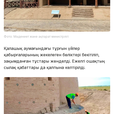
Фото: Мәдениет және ақпарат министрлігі
Қалашық аумағындағы тұрғын үйлер
қабырғаларының жекелеген бөліктері бекітіліп,
зақымданған тұстары жөнделді. Ежелгі ошақтың
сылақ қабаттары да қалпына келтірілді.