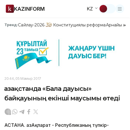
KAZINFORM
KZ
Сайлау-2026
Конституциялық реформа
Арнайы жо
Тренд:
20:44, 05 Мамыр 2017
Қазақстанда «Бала дауысы»
байқауының екінші маусымы өтеді
АСТАНА. ҚазАқпарат - Республиканың түпкір-