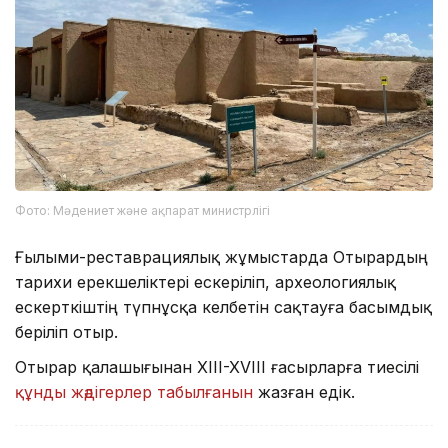
Фото: Мәдениет және ақпарат министрлігі
Ғылыми-реставрациялық жұмыстарда Отырардың
тарихи ерекшеліктері ескеріліп, археологиялық
ескерткіштің түпнұсқа келбетін сақтауға басымдық
беріліп отыр.
Отырар қалашығынан XIII-XVIII ғасырларға тиесілі
құнды жәдігерлер табылғанын
жазған едік.