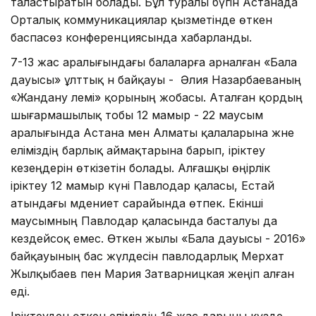
таластыратын болады. Бұл туралы бүгін Астанада
Орталық коммуникациялар қызметінде өткен
баспасөз конференциясында хабарланды.
7-13 жас аралығындағы балаларға арналған «Бала
дауысы» ұлттық ән байқауы - Әлия Назарбаеваның
«Жандану әлемі» қорының жобасы. Аталған қордың
шығармашылық тобы 12 мамыр - 22 маусым
аралығында Астана мен Алматы қалаларына және
еліміздің барлық аймақтарына барып, іріктеу
кезеңдерін өткізетін болады. Алғашқы өңірлік
іріктеу 12 мамыр күні Павлодар қаласы, Естай
атындағы мәдениет сарайында өтпек. Екінші
маусымның Павлодар қаласында басталуы да
кездейсоқ емес. Өткен жылы «Бала дауысы - 2016»
байқауының бас жүлдесін павлодарлық Мерхат
Жылқыбаев пен Мария Затварницкая жеңіп алған
еді.
Іріктеуден өткен еліміздің 16 жас дарыны күзде