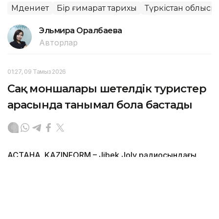
Мәдениет
Бір ғимарат тарихы
Түркістан облысы
Эльмира Оралбаева
Авторлар
01:27, 09 Тамыз 2026
Сақ моншалары шетелдік туристер
арасында танымал бола бастады
АСТАНА. KAZINFORM – Jibek Joly радиосындағы
«ЖенщинаL Geographic» жобасының кейіпкері
Самал Төлеңгітова көне сақ моншаларын жаңғырту
туралы айтып, ата-бабалар қолданған булау
дәстүрлерінің қыр-сырын бөлісті. Сондай-ақ ол
экологиялық демалысқа қатысты өз ұстанымын