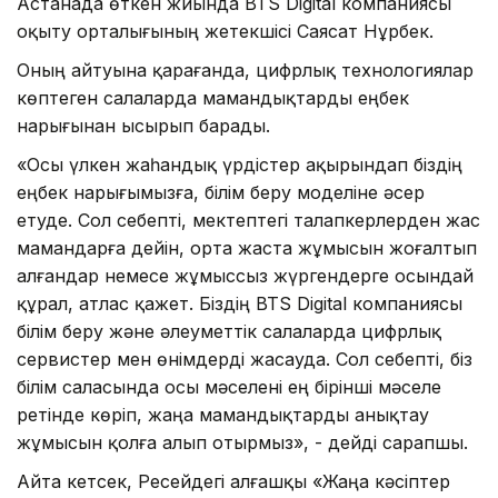
Астанада өткен жиында BTS Digital компаниясы
оқыту орталығының жетекшісі Саясат Нұрбек.
Оның айтуына қарағанда, цифрлық технологиялар
көптеген салаларда мамандықтарды еңбек
нарығынан ысырып барады.
«Осы үлкен жаһандық үрдістер ақырындап біздің
еңбек нарығымызға, білім беру моделіне әсер
етуде. Сол себепті, мектептегі талапкерлерден жас
мамандарға дейін, орта жаста жұмысын жоғалтып
алғандар немесе жұмыссыз жүргендерге осындай
құрал, атлас қажет. Біздің BTS Digital компаниясы
білім беру және әлеуметтік салаларда цифрлық
сервистер мен өнімдерді жасауда. Сол себепті, біз
білім саласында осы мәселені ең бірінші мәселе
ретінде көріп, жаңа мамандықтарды анықтау
жұмысын қолға алып отырмыз», - дейді сарапшы.
Айта кетсек, Ресейдегі алғашқы «Жаңа кәсіптер