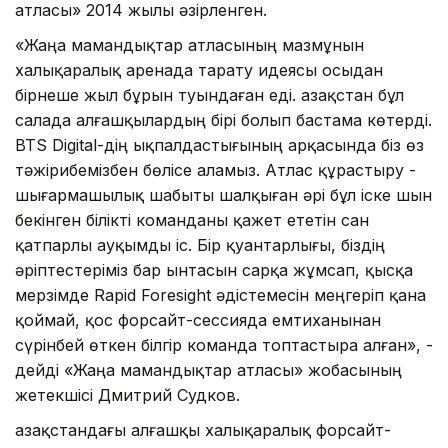
атласы» 2014 жылы әзірленген.
«Жаңа мамандықтар атласының мазмұнын
халықаралық аренада тарату идеясы осыдан
бірнеше жыл бұрын туындаған еді. Қазақстан бұл
салада алғашқылардың бірі болып бастама көтерді.
BTS Digital-дің ықпалдастығының арқасында біз өз
тәжірибемізбен бөлісе аламыз. Атлас құрастыру -
шығармашылық шабыты шалқыған әрі бұл іске шын
бекінген білікті команданы қажет ететін сан
қатпарлы ауқымды іс. Бір қуантарлығы, біздің
әріптестеріміз бар ынтасын сарқа жұмсап, қысқа
мерзімде Rapid Foresight әдістемесін меңгеріп қана
қоймай, қос форсайт-сессияда емтиханынан
сүрінбей өткен білгір команда топтастыра алған», -
дейді «Жаңа мамандықтар атласы» жобасының
жетекшісі Дмитрий Судков.
Қазақстандағы алғашқы халықаралық форсайт-