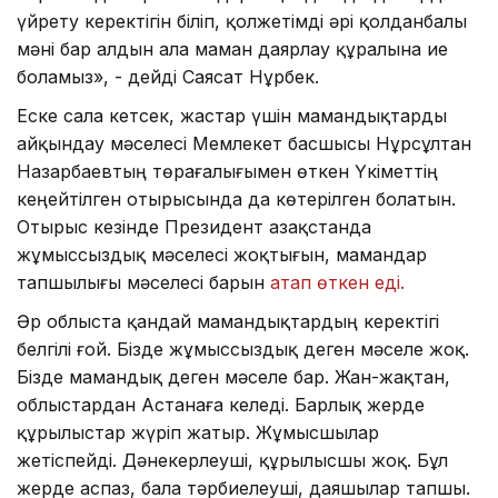
үйрету керектігін біліп, қолжетімді әрі қолданбалы
мәні бар алдын ала маман даярлау құралына ие
боламыз», - дейді Саясат Нұрбек.
Еске сала кетсек, жастар үшін мамандықтарды
айқындау мәселесі Мемлекет басшысы Нұрсұлтан
Назарбаевтың төрағалығымен өткен Үкіметтің
кеңейтілген отырысында да көтерілген болатын.
Отырыс кезінде Президент Қазақстанда
жұмыссыздық мәселесі жоқтығын, мамандар
тапшылығы мәселесі барын
атап өткен еді.
Әр облыста қандай мамандықтардың керектігі
белгілі ғой. Бізде жұмыссыздық деген мәселе жоқ.
Бізде мамандық деген мәселе бар. Жан-жақтан,
облыстардан Астанаға келеді. Барлық жерде
құрылыстар жүріп жатыр. Жұмысшылар
жетіспейді. Дәнекерлеуші, құрылысшы жоқ. Бұл
жерде аспаз, бала тәрбиелеуші, даяшылар тапшы.