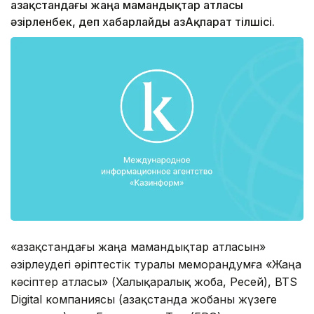
Қазақстандағы жаңа мамандықтар атласы
әзірленбек, деп хабарлайды ҚазАқпарат тілшісі.
«Қазақстандағы жаңа мамандықтар атласын»
әзірлеудегі әріптестік туралы меморандумға «Жаңа
кәсіптер атласы» (Халықаралық жоба, Ресей), BTS
Digital компаниясы (Қазақстанда жобаны жүзеге