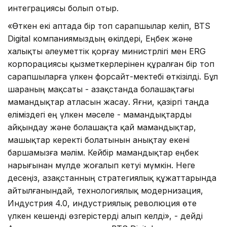
интеграциясы болып отыр.
«Өткен екі аптада бір топ сарапшылар келіп, BTS
Digital компаниямыздың өкілдері, Еңбек және
халықты әлеуметтік қорғау министрлігі мен ERG
корпорациясы қызметкерлерінен құралған бір топ
сарапшыларға үлкен форсайт-мектебі өткізілді. Бұл
шараның мақсаты - Қазақстанда болашақтағы
мамандықтар атласын жасау. Яғни, қазіргі таңда
еліміздегі ең үлкен мәселе - мамандықтарды
айқындау және болашақта қай мамандықтар,
машықтар керекті болатынын анықтау екені
баршамызға мәлім. Кейбір мамандықтар еңбек
нарығынан мүлде жоғалып кетуі мүмкін. Неге
десеңіз, Қазақстанның стратегиялық құжаттарында
айтылғанындай, технологиялық модернизация,
Индустрия 4.0, индустриялық революция өте
үлкен кешенді өзгерістерді алып келді», - дейді