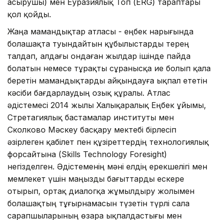
асырушы) мен Еуразиялық Топ (ERG) тараптары
қол қойды.
Жаңа мамандықтар атласы - еңбек нарығында
болашақта туындайтын құбылыстарды терең
талдап, алдағы ондаған жылдар ішінде пайда
болатын немесе тұрақты сұранысқа ие болып қала
беретін мамандықтарды айқындауға ықпал ететін
кәсіби бағдарлаудың озық құралы. Атлас
әдістемесі 2014 жылы Халықаралық Еңбек ұйымы,
Стретагиялық бастамалар институты мен
Сколково Мәскеу басқару мектебі бірлесіп
әзірлеген қабілет пен құзіреттердің технологиялық
форсайтына (Skills Technology Foresight)
негізделген. Әдістеменің мәні елдің ерекшелігі мен
мемлекет үшін маңызды бағыттарды ескере
отырып, ортақ диалогқа жұмылдыру жолымен
болашақтың тұғырнамасын түзетін түрлі сала
сарапшыларының өзара ықпалдастығы мен