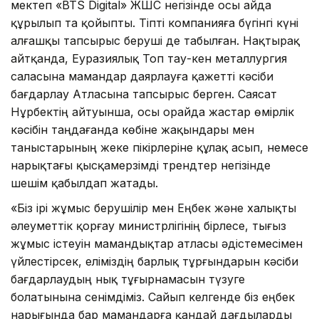
мектеп «BTS Digital» ЖШС негізінде осы айда
құрылып та қойыпты. Тіпті компанияға бүгінгі күні
алғашқы тапсырыс беруші де табылған. Нақтырақ
айтқанда, Еуразиялық Топ тау-кен металлургия
саласына мамандар даярлауға қажетті кәсіби
бағдарлау Атласына тапсырыс берген. Саясат
Нұрбектің айтуынша, осы орайда жастар өмірлік
кәсібін таңдағанда көбіне жақындары мен
таныстарының жеке пікірлеріне құлақ асып, немесе
нарықтағы қысқамерзімді трендтер негізінде
шешім қабылдап жатады.
«Біз ірі жұмыс берушілір мен Еңбек және халықты
әлеуметтік қорғау министрлігінің бірлесе, тығыз
жұмыс істеуін мамандықтар атласы әдістемесімен
үйлестірсек, еліміздің барлық тұрғындарын кәсіби
бағдарлаудың нық тұғырнамасын түзуге
болатынына сенімдіміз. Сайып келгенде біз еңбек
нарығында бар мамандарға қандай дағдыларды