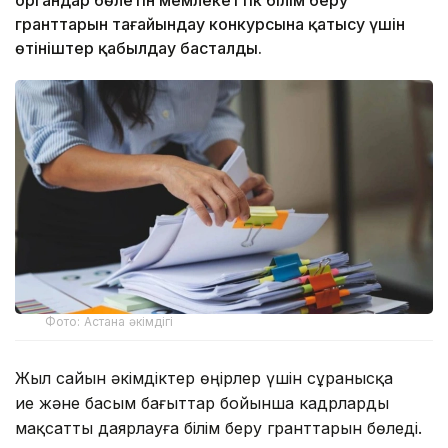
гранттарын тағайындау конкурсына қатысу үшін
өтініштер қабылдау басталды.
Фото: Астана әкімдігі
Жыл сайын әкімдіктер өңірлер үшін сұранысқа
ие және басым бағыттар бойынша кадрларды
мақсатты даярлауға білім беру гранттарын бөледі.