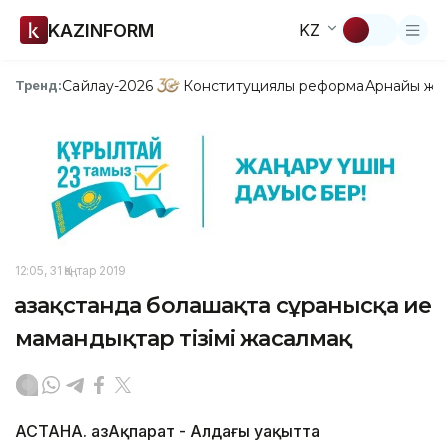
KAZINFORM
KZ
Сайлау-2026
Конституциялық реформа
Арнайы жо
Тренд:
12:05, 31 Қаңтар 2019
Қазақстанда болашақта сұранысқа ие
мамандықтар тізімі жасалмақ
АСТАНА. ҚазАқпарат - Алдағы уақытта