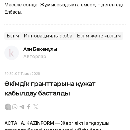
Мәселе сонда. Жұмыссыздықта емес», - деген еді
Елбасы.
Білім
Инновациялық жоба
Білім және ғылым
Аян Бекенұлы
Авторлар
20:29, 07 Тамыз 2026
Әкімдік гранттарына құжат
қабылдау басталды
АСТАНА. KAZINFORM — Жергілікті атқарушы
органдар бөлетін мемлекеттік білім беру