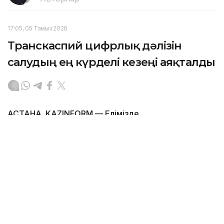
17:05, 05 Тамыз 2026
Транскаспий цифрлық дәлізін
салудың ең күрделі кезеңі аяқталды
АСТАНА. KAZINFORM — Елімізде
телекоммуникация саласындағы ең ірі
инфрақұрылымдық жобалардың бірі – Каспий
теңізінің түбі арқылы тартылатын Транскаспий
суасты талшықты-оптикалық байланыс желісін
(ТОБЖ) салудың негізгі кезеңі аяқталды. Бұл
туралы Үкіметтің баспасөз қызметі мәлім етті.