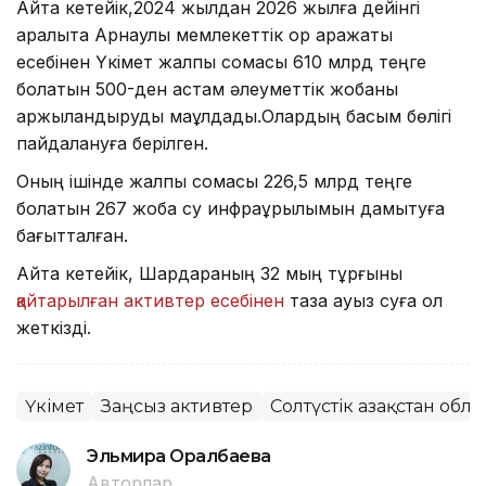
Айта кетейік,2024 жылдан 2026 жылға дейінгі
аралықта Арнаулы мемлекеттік қор қаражаты
есебінен Үкімет жалпы сомасы 610 млрд теңге
болатын 500-ден астам әлеуметтік жобаны
қаржыландыруды мақұлдады.Олардың басым бөлігі
пайдалануға берілген.
Оның ішінде жалпы сомасы 226,5 млрд теңге
болатын 267 жоба су инфрақұрылымын дамытуға
бағытталған.
Айта кетейік, Шардараның 32 мың тұрғыны
қайтарылған активтер есебінен
таза ауыз суға қол
жеткізді.
Үкімет
Заңсыз активтер
Солтүстік Қазақстан обл
Эльмира Оралбаева
Авторлар