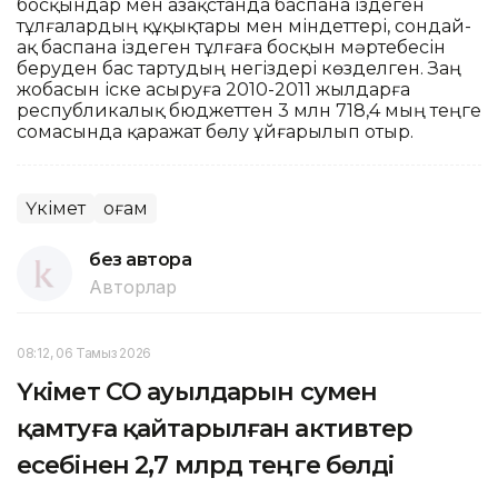
босқындар мен Қазақстанда баспана іздеген
тұлғалардың құқықтары мен міндеттері, сондай-
ақ баспана іздеген тұлғаға босқын мәртебесін
беруден бас тартудың негіздері көзделген. Заң
жобасын іске асыруға 2010-2011 жылдарға
республикалық бюджеттен 3 млн 718,4 мың теңге
сомасында қаражат бөлу ұйғарылып отыр.
Үкімет
Қоғам
без автора
Авторлар
08:12, 06 Тамыз 2026
Үкімет СҚО ауылдарын сумен
қамтуға қайтарылған активтер
есебінен 2,7 млрд теңге бөлді