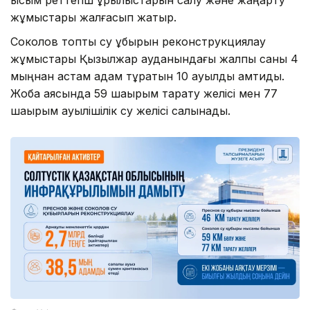
жұмыстары жалғасып жатыр.
Соколов топтық су құбырын реконструкциялау
жұмыстары Қызылжар ауданындағы жалпы саны 4
мыңнан астам адам тұратын 10 ауылды қамтиды.
Жоба аясында 59 шақырым тарату желісі мен 77
шақырым ауылішілік су желісі салынады.