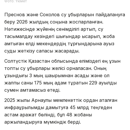
Фото: Үкімет
Преснов және Соколов су құбырларын пайдалануға
беру 2026 жылдың соңына жоспарланған.
Нәтижесінде жүйенің сенімділігі артып, су
тасымалдау кезіндегі шығындар қысқарып, жоба
қамтыған елді мекендердің тұрғындарына ауыз
суды жеткізу сапасы жақсарады.
Солтүстік Қазақстан облысында еліміздегі ең ұзын
топтық су құбырлары желісі орналасқан. Оның
ұзындығы 3 мың шақырымнан асады және ол
жалпы саны 175 мың адам тұратын 229 ауылды
сумен қамтамасыз етеді.
2025 жылы Арнаулы мемлекеттік қордан аталған
инфрақұрылымды дамытуға 45 млрд теңгеден
астам қаражат бөлінді, бұл 48 жобаны
қаржыландыруға мүмкіндік берді.