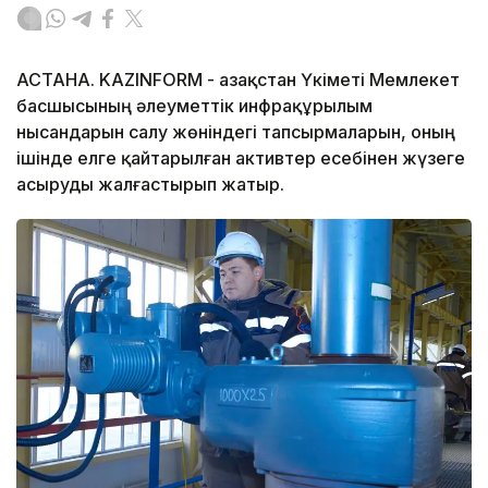
АСТАНА. KAZINFORM - Қазақстан Үкіметі Мемлекет
басшысының әлеуметтік инфрақұрылым
нысандарын салу жөніндегі тапсырмаларын, оның
ішінде елге қайтарылған активтер есебінен жүзеге
асыруды жалғастырып жатыр.