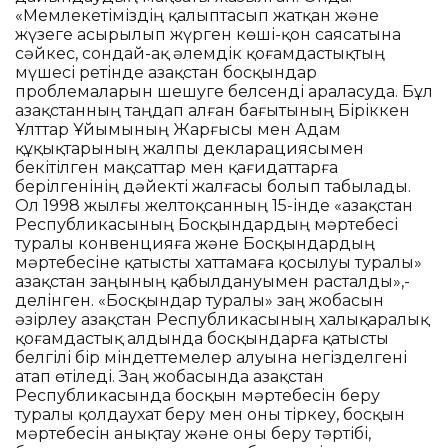
«Мемлекетіміздің қалыптасып жатқан және
жүзеге асырылып жүрген көші-қон саясатына
сәйкес, сондай-ақ әлемдік қоғамдастықтың
мүшесі ретінде Қазақстан босқындар
проблемаларын шешуге белсенді араласуда. Бұл
Қазақстанның таңдап алған бағытының Біріккен
Ұлттар Ұйымының Жарғысы мен Адам
құқықтарының жалпы декларациясымен
бекітілген мақсаттар мен қағидаттарға
берілгенінің дәйекті жалғасы болып табылады.
Ол 1998 жылғы желтоқсанның 15-інде «Қазақстан
Республикасының Босқындардың мәртебесі
туралы конвенцияға және Босқындардың
мәртебесіне қатысты хаттамаға қосылуы туралы»
Қазақстан заңының қабылдануымен расталды»,-
делінген. «Босқындар туралы» заң жобасын
әзірлеу Қазақстан Республикасының халықаралық
қоғамдастық алдында босқындарға қатысты
белгілі бір міндеттемелер алуына негізделгені
атап өтіледі. Заң жобасында Қазақстан
Республикасында босқын мәртебесін беру
туралы қолдаухат беру мен оны тіркеу, босқын
мәртебесін анықтау және оны беру тәртібі,