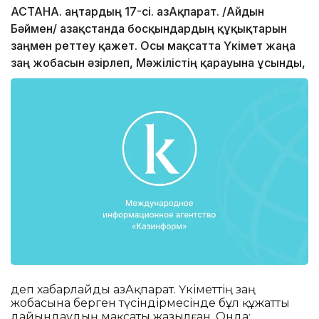
АСТАНА. Қаңтардың 17-сі. ҚазАқпарат. /Айдын
Бәймен/ Қазақстанда босқындардың құқықтарын
заңмен реттеу қажет. Осы мақсатта Үкімет жаңа
заң жобасын әзірлеп, Мәжілістің қарауына ұсынды,
деп хабарлайды ҚазАқпарат. Үкіметтің заң
жобасына берген түсіндірмесінде бұл құжатты
дайындаудың мақсаты жазылған. Онда: