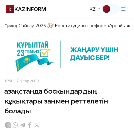
KAZINFORM
KZ
Сайлау-2026
Конституциялық реформа
Арнайы жо
Тренд:
13:50, 17 Қаңтар 2009
Қазақстанда босқындардың
құқықтары заңмен реттелетін
болады