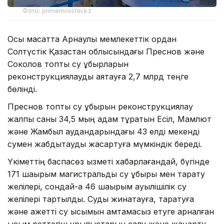
Фото: primeminister.kz
Осы мақсатта Арнаулы мемлекеттік қордан
Солтүстік Қазақстан облысындағы Преснов және
Соколов топтық су құбырларын
реконструкциялауды аяқтауға 2,7 млрд теңге
бөлінді.
Преснов топтық су құбырын реконструкциялау
жалпы саны 34,5 мың адам тұратын Есіл, Мамлют
және Жамбыл аудандарындағы 43 елді мекенді
сумен жабдықтауды жақсартуға мүмкіндік береді.
Үкіметтің баспасөз қызметі хабарлағандай, бүгінде
171 шақырым магистральдық су құбыры мен тарату
желілері, сондай-ақ 46 шақырым ауылішілік су
желілері тартылды. Суды жинақтауға, таратуға
және қажетті су қысымын қамтамасыз етуге арналған
қысым реттегіш құрылыстарын салу және жаңарту