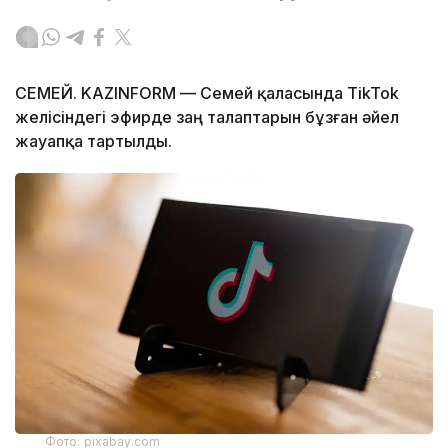
СЕМЕЙ. KAZINFORM — Семей қаласында TikTok
желісіндегі эфирде заң талаптарын бұзған әйел
жауапқа тартылды.
Фото: pixabay.com