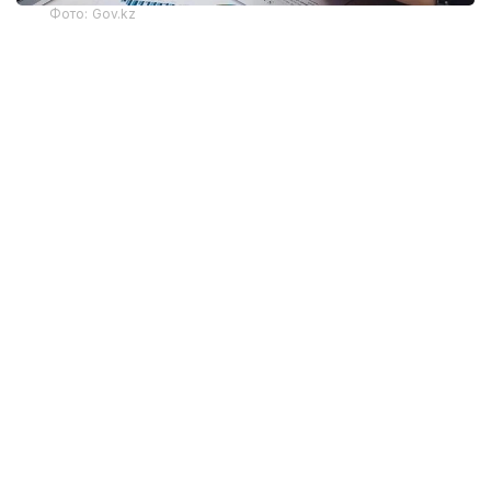
Фото: Gov.kz
Тиісті бұйрыққа ҚР Бас прокуроры 2026 жылғы 20
шілдеде қол қойды. Құжат 2026 жылғы 16 тамыздан
бастап қолданысқа енгізіледі.
Құжатқа сәйкес, инвестициялық қызметке
байланысты дауды сотқа дейін реттеу туралы
инвестордың, мемлекеттік органның, әкімдіктің,
мемлекеттік мекеменің, квазимемлекеттік сектор
субъектісінің немесе инвестициялық прокурордың
өтініші комитетке түскеннен кейін комиссия
құрылады. Комиссияны құру туралы шешімді
комитет төрағасы немесе оның міндетін атқарушы
жеті жұмыс күні ішінде қабылдайды.
Сонымен қатар, егер өтініш Конституциялық заңда
белгіленген мерзімнен кеш берілсе, комитет оны
қараудан бас тартуға құқылы.