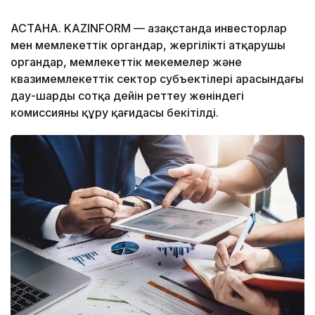
АСТАНА. KAZINFORM — Қазақстанда инвесторлар
мен мемлекеттік органдар, жергілікті атқарушы
органдар, мемлекеттік мекемелер және
квазимемлекеттік сектор субъектілері арасындағы
дау-шарды сотқа дейін реттеу жөніндегі
комиссияны құру қағидасы бекітілді.