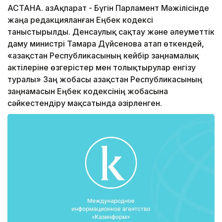
АСТАНА. ҚазАқпарат - Бүгін Парламент Мәжілісінде
жаңа редакцияланған Еңбек кодексі
таныстырылды. Денсаулық сақтау және әлеуметтік
даму министрі Тамара Дүйсенова атап өткендей,
«Қазақстан Республикасының кейбір заңнамалық
актілеріне өзгерістер мен толықтырулар енгізу
туралы» Заң жобасы Қазақстан Республикасының
заңнамасын Еңбек кодексінің жобасына
сәйкестендіру мақсатында әзірленген.