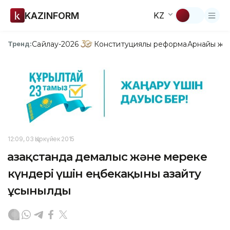
KAZINFORM
KZ
Сайлау-2026
Конституциялық реформа
Арнайы жо
Тренд:
12:09, 03 Қыркүйек 2015
Қазақстанда демалыс және мереке
күндері үшін еңбекақыны азайту
ұсынылды