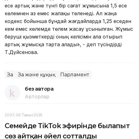
есе артық және түнгі бір сағат жұмысына 1,5 есе
көлемнен аз емес жалақы төленеді. Ал жаңа
кодекс бойынша бұндай жағдайларда 1,25 еседен
кем емес көлемде төлем жасау ұсынылған. Жұмыс
беруші қызметкерді оның келісімін ала отырып
артық жұмысқа тарта алады», - деп түсіндірді
Т.Дүйсенова.
Заң
Заң және құқық
Парламент
без автора
Авторлар
22:07, 06 Тамыз 2026
Семейде TikTok эфирінде былапыт
сөз айтқан әйел сотталды