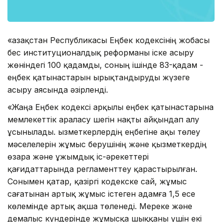
«Қазақстан Республикасы Еңбек кодексінің жобасы
бес институционалдық реформаны іске асыру
жөніндегі 100 қадамды, соның ішінде 83-қадам -
еңбек қатынастарын ырықтандыруды жүзеге
асыру аясында әзірленді.
«Жаңа Еңбек кодексі арқылы еңбек қатынастарына
мемлекеттік араласу шегін нақты айқындап алу
ұсынылады. Қызметкерлердің еңбегіне ақы төлеу
мәселелерін жұмыс берушінің және қызметкердің
өзара және ұжымдық іс-әрекеттері
қағидаттарында регламенттеу қарастырылған.
Сонымен қатар, қазіргі кодекске сай, жұмыс
сағатынан артық жұмыс істеген адамға 1,5 есе
көлемінде артық ақша төленеді. Мереке және
демалыс күндерінде жұмысқа шыққаны үшін екі