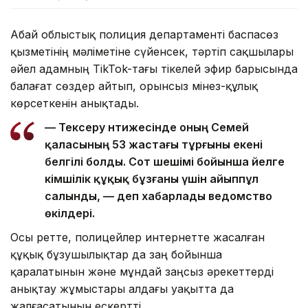
Абай облыстық полиция департаменті баспасөз
қызметінің мәліметіне сүйенсек, тәртіп сақшылары
әйел адамның TikTok-тағы тікелей эфир барысында
балағат сөздер айтып, орынсыз мінез-құлық
көрсеткенін анықтады.
— Тексеру нәтижесінде оның Семей
қаласының 53 жастағы тұрғыны екені
белгілі болды. Сот шешімі бойынша әйелге
әкімшілік құқық бұзғаны үшін айыппұл
салынды, — деп хабарлады ведомство
өкілдері.
Осы ретте, полицейлер интернетте жасалған
құқық бұзушылықтар да заң бойынша
қаралатынын және мұндай заңсыз әрекеттерді
анықтау жұмыстары алдағы уақытта да
жалғасатынын ескертті.