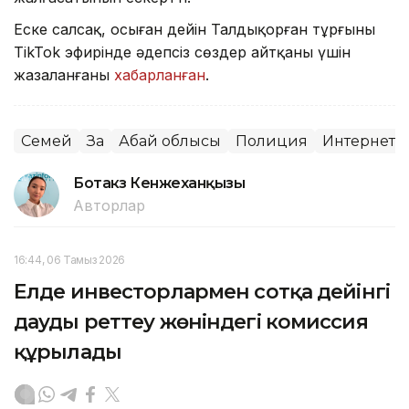
Еске салсақ, осыған дейін Талдықорған тұрғыны
TikTok эфирінде әдепсіз сөздер айтқаны үшін
жазаланғаны
хабарланған
.
Семей
Заң
Абай облысы
Полиция
Интернет
Ботакөз Кенжеханқызы
Авторлар
16:44, 06 Тамыз 2026
Елде инвесторлармен сотқа дейінгі
дауды реттеу жөніндегі комиссия
құрылады