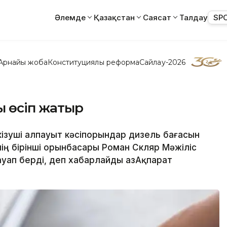
Әлемде
Қазақстан
Саясат
Талдау
SP
Арнайы жоба
Конституциялық реформа
Сайлау-2026
ы өсіп жатыр
кізуші алпауыт кәсіпорындар дизель бағасын
нің бірінші орынбасары Роман Скляр Мәжіліс
ап берді, деп хабарлайды ҚазАқпарат