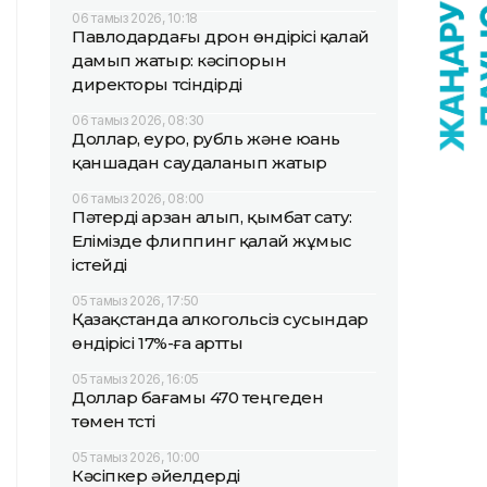
06 тамыз 2026, 10:18
Павлодардағы дрон өндірісі қалай
дамып жатыр: кәсіпорын
директоры түсіндірді
06 тамыз 2026, 08:30
Доллар, еуро, рубль және юань
қаншадан саудаланып жатыр
06 тамыз 2026, 08:00
Пәтерді арзан алып, қымбат сату:
Елімізде флиппинг қалай жұмыс
істейді
05 тамыз 2026, 17:50
Қазақстанда алкогольсіз сусындар
өндірісі 17%-ға артты
05 тамыз 2026, 16:05
Доллар бағамы 470 теңгеден
төмен түсті
05 тамыз 2026, 10:00
Кәсіпкер әйелдерді