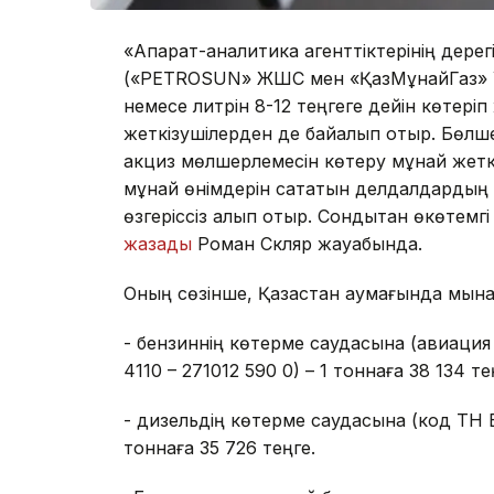
«Ақпарат-аналитика агенттіктерінің дерег
(«PETROSUN» ЖШС мен «ҚазМұнайГаз» ҰК»
немесе литрін 8-12 теңгеге дейін көтеріп
жеткізушілерден де байқалып отыр. Бөлш
акциз мөлшерлемесін көтеру мұнай жетк
мұнай өнімдерін сататын делдалдардың т
өзгеріссіз қалып отыр. Сондықтан өкөтемгі
жазады
Роман Скляр жауабында.
Оның сөзінше, Қазақстан аумағында мына
- бензиннің көтерме саудасына (авиация
4110 – 271012 590 0) – 1 тоннаға 38 134 те
- дизельдің көтерме саудасына (код ТН В
тоннаға 35 726 теңге.