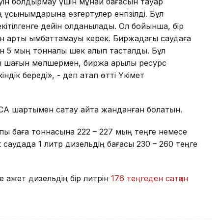
уін болдырмау үшін мұнай бағасын тауар
 ұсынымдарына өзгертулер енгізілді. Бұл
ітілгенге дейін қолданылады. Ол бойынша, бір
н артық қымбаттамауы керек. Биржадағы саудаға
н 5 мың тонналық шек алып тасталды. Бұл
 шағын мөлшермен, биржа арқылы ресурс
дік береді», - деп атап өтті Үкімет
CA шартымен сатау қайта жанданған болатын.
қы баға тоннасына 222 – 227 мың теңге немесе
 саудада 1 литр дизельдің бағасы 230 – 260 теңге
е қажет дизельдің бір литрін
176 теңгеден сатқан