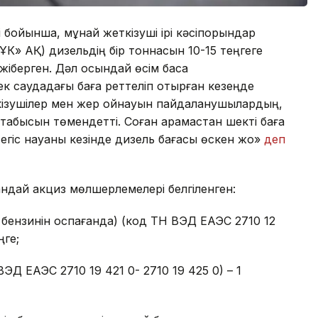
і бойынша, мұнай жеткізуші ірі кәсіпорындар
 АҚ) дизельдің бір тоннасын 10-15 теңгеге
 жіберген. Дәл осындай өсім басқа
ек саудадағы баға реттеліп отырған кезеңде
ізушілер мен жер қойнауын пайдаланушылардың,
абысын төмендетті. Соған қарамастан шекті баға
 егіс науқаны кезінде дизель бағасы өскен жоқ»
деп
ндай акциз мөлшерлемелері белгіленген:
 бензинін қоспағанда) (код ТН ВЭД ЕАЭС 2710 12
ңге;
ЭД ЕАЭС 2710 19 421 0- 2710 19 425 0) – 1