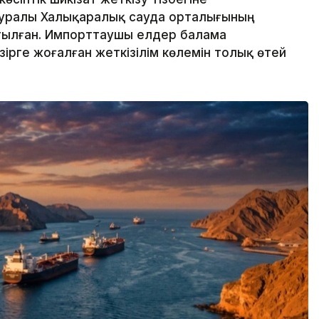
л туралы Халықаралық сауда орталығының
тылған. Импорттаушы елдер балама
әзірге жоғалған жеткізілім көлемін толық өтей