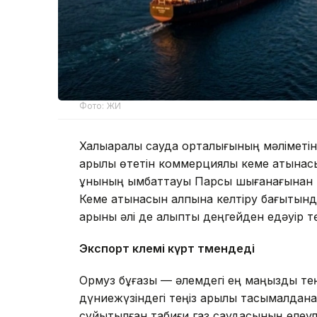
Фото: ЖИ
Халықаралық сауда орталығының мәліметі
арқылы өтетін коммерциялық кеме қатына
құнының қымбаттауы Парсы шығанағынан т
Кеме қатынасын қалпына келтіру бағытынд
қарқыны әлі де қалыпты деңгейден едәуір т
Экспорт көлемі күрт төмендеді
Ормуз бұғазы — әлемдегі ең маңызды теңіз
дүниежүзіндегі теңіз арқылы тасымалдан
сұйытылған табиғи газ саудасының елеул