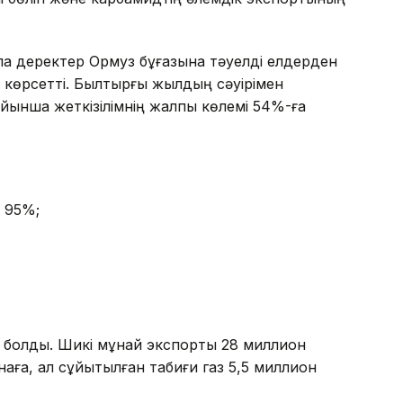
ла деректер Ормуз бұғазына тәуелді елдерден
н көрсетті. Былтырғы жылдың сәуірімен
ойынша жеткізілімнің жалпы көлемі 54%-ға
 95%;
лі болды. Шикі мұнай экспорты 28 миллион
наға, ал сұйытылған табиғи газ 5,5 миллион