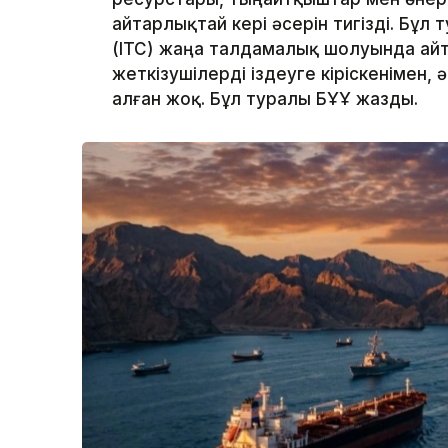
айтарлықтай кері әсерін тигізді. Бұ
(ITC) жаңа талдамалық шолуында ай
жеткізушілерді іздеуге кіріскенімен, 
алған жоқ. Бұл туралы БҰҰ жазды.