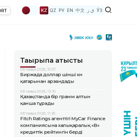
KZ
QZ
РУ
EN
中文
ق ز
ЎЗ
ORT
Тақырыпқа қатысты
06 тамыз 2026, 15:57
Биржада доллар үшінші күн
қатарынан арзандады
06 тамыз 2026, 13:10
Қазақстанда бір грамм алтын
қанша тұрады
06 тамыз 2026, 11:35
Fitch Ratings агенттігі MyCar Finance
компаниясына халықаралық «B»
кредиттік рейтингін берді