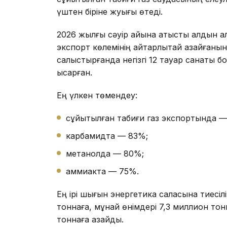
үштен біріне жуығы өтеді.
2026 жылғы сәуір айына қатысты алдын а
экспорт көлемінің айтарлықтай азайғаны
салыстырғанда негізгі 12 тауар санаты б
қысқарған.
Ең үлкен төмендеу:
сұйытылған табиғи газ экспортында —
карбамидта — 83%;
метанолда — 80%;
аммиакта — 75%.
Ең ірі шығын энергетика саласына тиесі
тоннаға, мұнай өнімдері 7,3 миллион тон
тоннаға азайды.