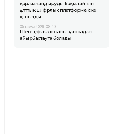
қаржыландыруды бақылайтын
ұлттық цифрлық платформа іске
қосылды
05 тамыз 2026, 08:40
Шетелдік валютаны қаншадан
айырбастауға болады