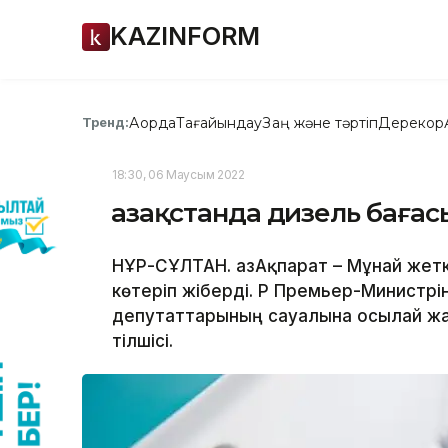
KAZINFORM
Ақорда
Тағайындау
Заң және тәртіп
Дерекқор
Тренд:
18:30, 06 Маусым 2022
Қазақстанда дизель бағас
НҰР-СҰЛТАН. ҚазАқпарат – Мұнай жет
көтеріп жіберді. ҚР Премьер-Министрі
депутаттарының сауалына осылай жау
тілшісі.