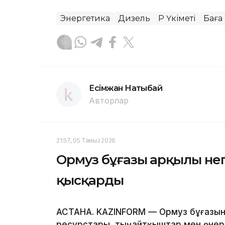
Энергетика
Дизель
ҚР Үкіметі
Баға
Есімжан Нақтыбай
Авторлар
21:57, 05 Тамыз 2026
Ормуз бұғазы арқылы негі
қысқарды
АСТАНА. KAZINFORM — Ормуз бұғазын
ресурстары, тыңайтқыштар мен өнеркә