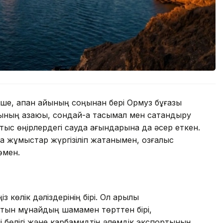
нше, ақпан айының соңынан бері Ормуз бұғазы
сының азаюы, сондай-ақ тасымал мен сақтандыру
ыс өңірлердегі сауда ағындарына да әсер еткен.
а жұмыстар жүргізіліп жатқанымен, қозғалыс
өмен.
 көлік дәліздерінің бірі. Ол арқылы
атын мұнайдың шамамен төрттен бірі,
і бөлігі және карбамидтің әлемдік экспортының