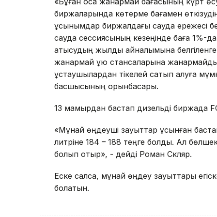
«Бұған қоса жанармай бағасының күрт өс
биржаларында көтерме бағамен өткізудің
ұсынымдар биржалдағы сауда ережесі бек
сауда сессиясының кезеңінде баға 1%-да
қатысудың жылдық айналымына белгіленге
жанармай құю стансаларына жанармайды
ұстаушылардан тікелей сатып алуға мүмкін
басшысының орынбасары.
13 мамырдан бастап дизельді биржада F
«Мұнай өңдеуші зауыттар ұсынған бастап
литріне 184 – 188 теңге болды. Ал бөлшек
болып отыр», - дейді Роман Скляр.
Еске салсақ, мұнай өңдеу зауыттары егіск
болатын.