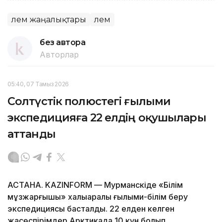
Әлем жаңалықтары
Әлем
без автора
Авторлар
05:40, 07 Тамыз 2026
Солтүстік полюстегі ғылыми
экспедицияға 22 елдің оқушылары
аттанды
АСТАНА. KAZINFORM — Мурманскіде «Білім
мұзжарғышы» халықаралық ғылыми-білім беру
экспедициясы басталды. 22 елден келген
жасөспірімдер Арктикада 10 күн болып,