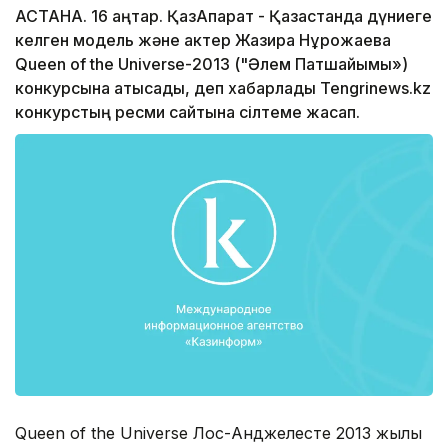
АСТАНА. 16 қаңтар. ҚазАқпарат - Қазақстанда дүниеге
келген модель және актер Жазира Нұрқожаева
Queen of the Universe-2013 ("Әлем Патшайымы»)
конкурсына қатысады, деп хабарлады Tengrinews.kz
конкурстың ресми сайтына сілтеме жасап.
Queen of the Universe Лос-Анджелесте 2013 жылғы