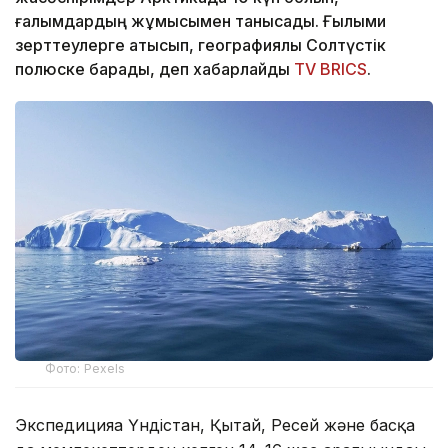
ғалымдардың жұмысымен танысады. Ғылыми
зерттеулерге қатысып, географиялық Солтүстік
полюске барады, деп хабарлайды
TV BRICS
.
Фото: Pexels
Экспедицияға Үндістан, Қытай, Ресей және басқа