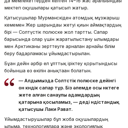
да мемлекеттерден келген 14–16 жас аралығындағы
мектеп оқушылары қатысып жатыр.
Қатысушылар Мурманскіден атомдық мұзжарғыш
кемемен Жер шарындағы жетуі қиын аймақтардың
бірі — Солтүстік полюске жол тартты. Сапар
барысында олар үшін жаратылыстану ғылымдары
мен Арктиканы зерттеуге арналған арнайы білім
беру бағдарламасы ұйымдастырылған.
Бұған дейін әрбір ел ұлттық іріктеу қорытындысы
бойынша өз өкілін анықтаған болатын.
— Алдымызда Солтүстік полюске дейінгі
он күндік сапар тұр. Біз әлемде осы нүктеге
жете алған санаулы адамдардың
қатарына қосыламыз, — деді үндістандық
қатысушы Лаки Рават.
Ұйымдастырушылар бұл жоба оқушылардың
ғылымға, технологияларға және экологиялық