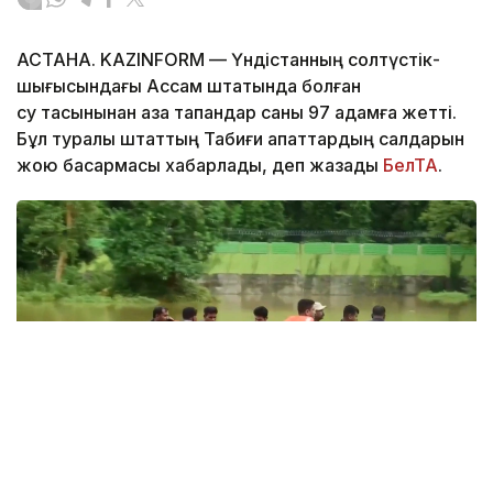
АСТАНА. KAZINFORM — Үндістанның солтүстік-
шығысындағы Ассам штатында болған
су тасқынынан қаза тапқандар саны 97 адамға жетті.
Бұл туралы штаттың Табиғи апаттардың салдарын
жою басқармасы хабарлады, деп жазады
БелТА
.
Фото: EFE-ТАСС