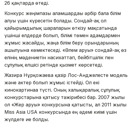
26 қаңтарда өтеді.
Конкурс жеңімпазы ғаламшардағы әрбір бала білім
алуы үшін күресетін болады. Сондай-ақ ол
қайырымдылық шараларын өткізу мақсатында
үшінші елдерде болып, білімі төмен адамдармен
жұмыс жасайды, жаңа білім беру орындарының
ашылуына көмектеседі. «Әлем аруы» сондай-ақ өз
елінің мәдениетін насихаттап, бейбітшілік пен
сұлулық елшісі ретінде қызмет көрсетеді.
Жазира Нұрқожаева қазір Лос-Анджелесте модель
және актер болып жұмыс істейді. Ол екі
кинокартинаға түсті. Оның халықаралық сұлулық
конкурстарына қатысу тәжірибесі бар. 2007 жылы
ол «Жер аруы» конкурсына қатысты, ал 2011 жылы
Miss Asia USA конкурсында ең әдемі киімі үшін
жүлдеге ие болды.