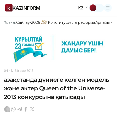
KAZINFORM
KZ
Сайлау-2026
Конституциялық реформа
Арнайы жо
Тренд:
04:41, 16 Қаңтар 2013
Қазақстанда дүниеге келген модель
және актер Queen of the Universe-
2013 конкурсына қатысады