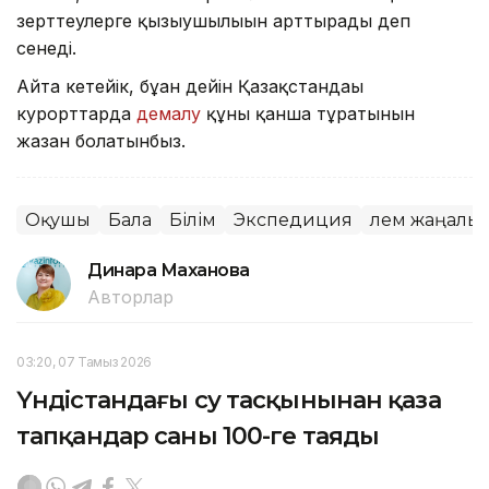
зерттеулерге қызығушылығын арттырады деп
сенеді.
Айта кетейік, бұған дейін Қазақстандағы
курорттарда
демалу
құны қанша тұратынын
жазған болатынбыз.
Оқушы
Бала
Білім
Экспедиция
Әлем жаңалы
Динара Маханова
Авторлар
03:20, 07 Тамыз 2026
Үндістандағы су тасқынынан қаза
тапқандар саны 100-ге таяды