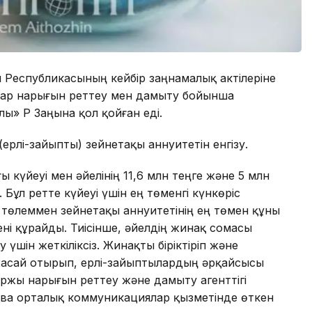
 Республикасының кейбір заңнамалық актілеріне
дар нарығын реттеу мен дамыту бойынша
ы» ҚР Заңына қол қойған еді.
(ерлі-зайыпты) зейнетақы аннуитетін енгізу.
күйеуі мен әйелінің 11,6 млн теңге және 5 млн
Бұл ретте күйеуі үшін ең төменгі күнкөріс
 төлеммен зейнетақы аннуитетінің ең төмен құны
ңгені құрайды. Тиісінше, әйелдің жинақ сомасы
үшін жеткіліксіз. Жинақты біріктіріп және
жасай отырып, ерлі-зайыптылардың әрқайсысы
 Қаржы нарығын реттеу және дамыту агенттігі
ва орталық коммуникациялар қызметінде өткен