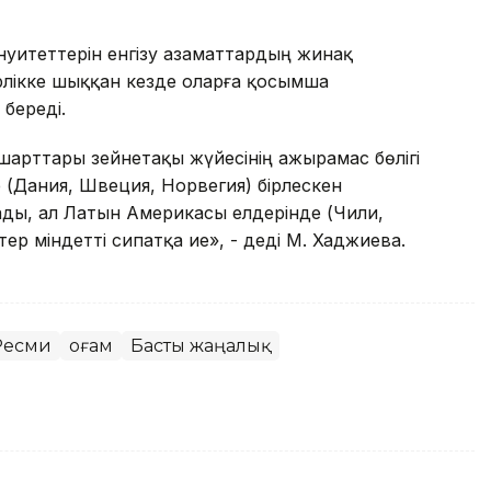
нуитеттерін енгізу азаматтардың жинақ
рлікке шыққан кезде оларға қосымша
береді.
шарттары зейнетақы жүйесінің ажырамас бөлігі
 (Дания, Швеция, Норвегия) бірлескен
ады, ал Латын Америкасы елдерінде (Чили,
ер міндетті сипатқа ие», - деді М. Хаджиева.
Ресми
Қоғам
Басты жаңалық