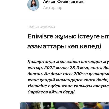
Айжан Серікжанқызы
Авторлар
17:05, 25 Сәуір 2024
Елімізге жұмыс істеуге Қы
азаматтары көп келеді
Қазақстанда жыл сайын шетелден жұ
жатыр. 2022 жылы 28,3 мың квота бөл
болған. Ал биыл тағы 200-ге қысқарып,
және қандай мамандарға квота бөлі
тілшісіне еңбек және халықты әлеуме
Сарбасов айтып берді.