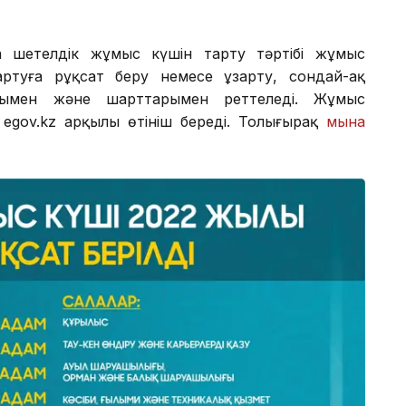
на шетелдiк жұмыс күшiн тарту тәртiбi жұмыс
ртуға рұқсат беру немесе ұзарту, сондай-ақ
арымен және шарттарымен реттеледi. Жұмыс
egov.kz арқылы өтініш береді. Толығырақ
мына