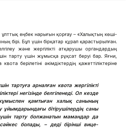
 ұлттық еңбек нарығын қорғау – «Халықтың көші-
ның бірі. Бұл үшін бірқатар құрал қарастырылған.
гілеу және жергілікті атқарушы органдардың
ін тарту үшін жұмысқа рұқсат беруі бар. Яғни,
вота берілетіні әкімдіктердің қажеттіліктеріне
шін тартуға арналған квота жергілікті
ктері негізінде белгіленеді. Ол кезде
жұмыспен қамтыған халық санының
у ұйымдарындағы бітірушілердің саны
шін тарту болжанатын мамандар да
сәйкес болады, – деді бірінші вице-