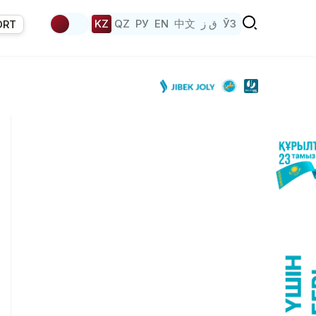
KZ
QZ
РУ
EN
中文
ق ز
ЎЗ
ORT