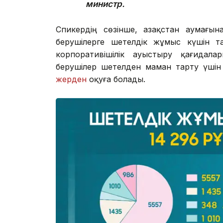
министр.
Спикердің сөзінше, Қазақстан аумағы
берушiлерге шетелдiк жұмыс күшiн та
корпоративiшiлiк ауыстыру қағидал
берушілер шетелден маман тарту үшін 
жерден
оқуға болады.