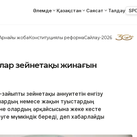
Әлемде
Қазақстан
Саясат
Талдау
SP
Арнайы жоба
Конституциялық реформа
Сайлау-2026
ылар зейнетақы жинағын
і-зайыпты зейнетақы аннуитетін енгізу
ылардың немесе жақын туыстардың
әне олардың әрқайсысына жеке кесте
уге мүмкіндік береді, деп хабарлайды