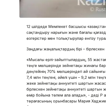
12 шілдеде Мемлекет басшысы «Қазақстан
сақтандыру нарығын және бағалы қағаз
өзгерістер мен толықтырулар енгізу турал
Заңдағы жаңалықтардың бірі – бірлескен 
«Мысалы ерлі-зайыптылардың, 55 жастағы 
теңге мөлшерінде зейнетақы жинағы бар. 
деңгейінің 70% мөлшеріндегі ай сайынғы
7,4 млн теңгені, әйелі үшін – 9,2 млн те
жеке зейнетақы аннуитеті шартын жасасу 
бірлескен зейнетақы аннуитеті шартын 
өмір бойына төлем ала алады», - деді ҚР
төрағасының орынбасары Мария Хаджие