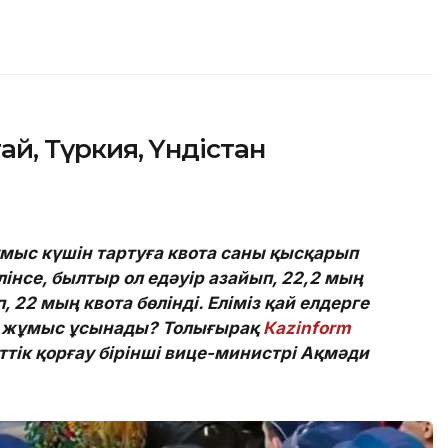
тай, Түркия, Үндістан
мыс күшін тартуға квота саны қысқарып
інсе, былтыр ол едәуір азайып, 22,2 мың
 22 мың квота бөлінді. Еліміз қай елдерге
п, жұмыс ұсынады? Толығырақ
Кazinform
ттік қорғау бірінші вице-министрі Ақмәди