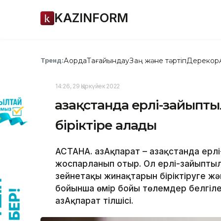
KAZINFORM
Ақорда
Тағайындау
Заң және тәртіп
Дерекқор
Тренд:
14:26, 29 Қыркүйек 2022
Қазақстанда ерлі-зайыпт
біріктіре алады
АСТАНА. ҚазАқпарат – Қазақстанда ерл
жоспарланып отыр. Ол ерлі-зайыпт
зейнетақы жинақтарын біріктіруге ж
бойынша өмір бойы төлемдер белгіле
ҚазАқпарат тілшісі.