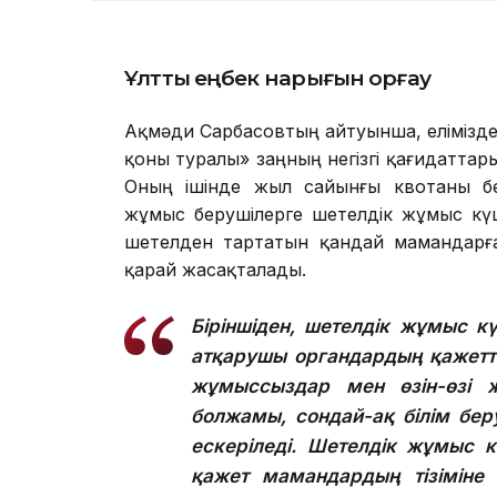
Ұлттық еңбек нарығын қорғау
Ақмәди Сарбасовтың айтуынша, елімізде
қоны туралы» заңның негізгі қағидаттары
Оның ішінде жыл сайынғы квотаны бел
жұмыс берушілерге шетелдік жұмыс күш
шетелден тартатын қандай мамандарға к
қарай жасақталады.
Біріншіден, шетелдік жұмыс кү
атқарушы органдардың қажеттілі
жұмыссыздар мен өзін-өзі 
болжамы, сондай-ақ білім бер
ескеріледі.
Шетелдік жұмыс кү
қажет мамандардың тізіміне 