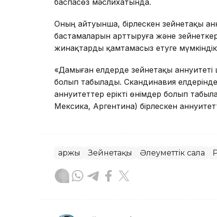
баспасөз мәслихатында.
Оның айтуынша, бірлескен зейнетақы ан
бастамаларын арттыруға және зейнетке
жинақтарды қамтамасыз етуге мүмкіндік 
«Дамыған елдерде зейнетақы аннуитеті 
болып табылады. Скандинавия елдерінде
аннуитеттер ерікті өнімдер болып табыл
Мексика, Аргентина) бірлескен аннуитетт
Қаржы
Зейнетақы
Әлеуметтік сала