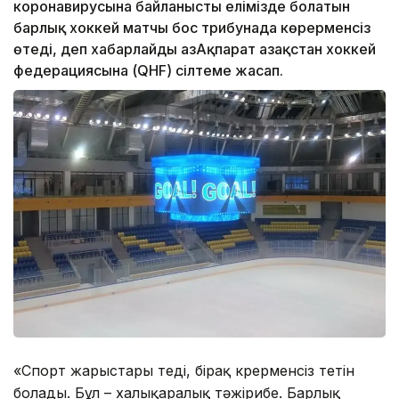
коронавирусына байланысты елімізде болатын
барлық хоккей матчы бос трибунада көрерменсіз
өтеді, деп хабарлайды ҚазАқпарат Қазақстан хоккей
федерациясына (QHF) сілтеме жасап.
«Спорт жарыстары өтеді, бірақ көрерменсіз өтетін
болады. Бұл – халықаралық тәжірибе. Барлық