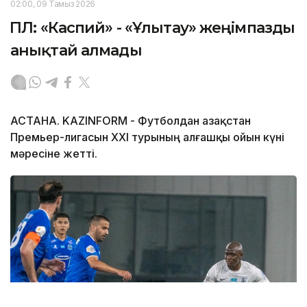
02:00, 09 Тамыз 2026
ҚПЛ: «Каспий» - «Ұлытау» жеңімпазды
анықтай алмады
АСТАНА. KAZINFORM - Футболдан Қазақстан
Премьер-лигасын ХХІ турының алғашқы ойын күні
мәресіне жетті.