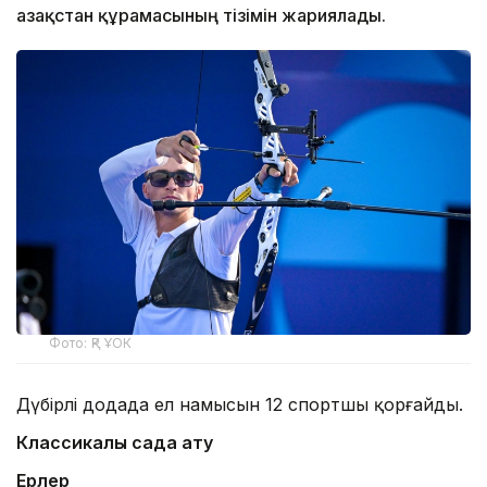
Қазақстан құрамасының тізімін жариялады.
Фото: ҚР ҰОК
Дүбірлі додада ел намысын 12 спортшы қорғайды.
Классикалық садақ ату
Ерлер