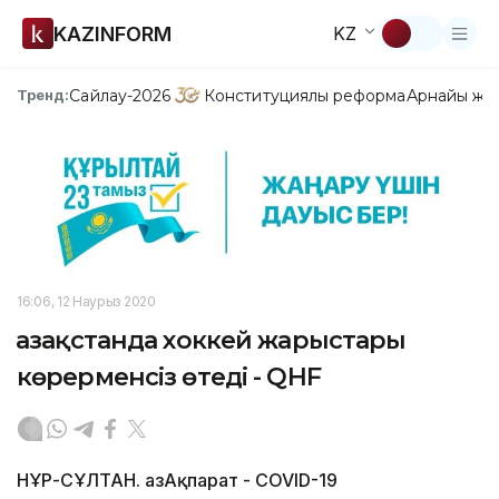
KAZINFORM
KZ
Сайлау-2026
Конституциялық реформа
Арнайы жо
Тренд:
16:06, 12 Наурыз 2020
Қазақстанда хоккей жарыстары
көрерменсіз өтеді - QHF
НҰР-СҰЛТАН. ҚазАқпарат - COVID-19