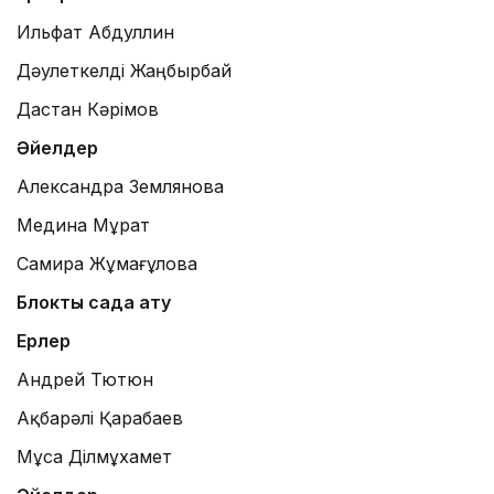
Ильфат Абдуллин
Дәулеткелді Жаңбырбай
Дастан Кәрімов
Әйелдер
Александра Землянова
Медина Мұрат
Самира Жұмағұлова
Блоктық садақ ату
Ерлер
Андрей Тютюн
Ақбарәлі Қарабаев
Мұса Ділмұхамет