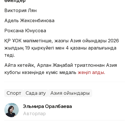
Әйелдер
Виктория Лян
Адель Жексенбинова
Роксана Юнусова
ҚР ҰОК мәліметінше, жазғы Азия ойындары 2026
жылдың 19 қыркүйегі мен 4 қазаны аралығында
өтеді.
Айта кетейік, Арлан Жаңабай триатлоннан Азия
кубогы кезеңінде күміс медаль
жеңіп алды.
Спорт
Садақ ату
Азия ойындары
Эльмира Оралбаева
Авторлар