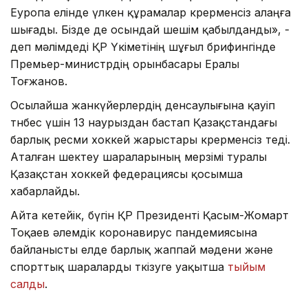
Еуропа елінде үлкен құрамалар көрерменсіз алаңға
шығады. Бізде де осындай шешім қабылданды», -
деп мәлімдеді ҚР Үкіметінің шұғыл брифингінде
Премьер-министрдің орынбасары Ералы
Тоғжанов.
Осылайша жанкүйерлердің денсаулығына қауіп
төнбес үшін 13 наурыздан бастап Қазақстандағы
барлық ресми хоккей жарыстары көрерменсіз өтеді.
Аталған шектеу шараларының мерзімі туралы
Қазақстан хоккей федерациясы қосымша
хабарлайды.
Айта кетейік, бүгін ҚР Президенті Қасым-Жомарт
Тоқаев әлемдік коронавирус пандемиясына
байланысты елде барлық жаппай мәдени және
спорттық шараларды өткізуге уақытша
тыйым
салды
.