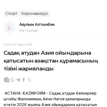
Спорт
Коронавирус
Аяулым Алтынбек
Авторлар
03:12, 09 Тамыз 2026
Садақ атудан Азия ойындарына
қатысатын Қазақстан құрамасының
тізімі жарияланды
АСТАНА. KAZINFORM - Садақ атудан бапкерлер
штабы Жапонияның Аичи-Нагоя қалаларында
өтетін 2026 жылғы Азия ойындарына қатысатын