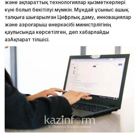
және ақпараттық технологиялар қызметкерлері
күні болып бекітілуі мүмкін. Мұндай ұсыныс ашық
талқыға шығарылған Цифрлық даму, инновациялар
және аэроғарыш өнеркәсібі министрлігінің
қаулысында көрсетілген, деп хабарлайды
ҚазАқпарат тілшісі.