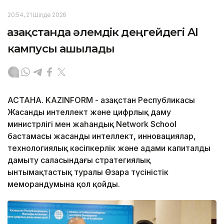
20:54, 21 Шілде 2026
Қазақстанда әлемдік деңгейдегі AI
кампусы ашылады
АСТАНА. KAZINFORM - Қазақстан Республикасы
Жасанды интеллект және цифрлық даму
министрлігі мен жаһандық Network School
бастамасы жасанды интеллект, инновациялар,
технологиялық кәсіпкерлік және адами капиталды
дамыту саласындағы стратегиялық
ынтымақтастық туралы Өзара түсіністік
меморандумына қол қойды.