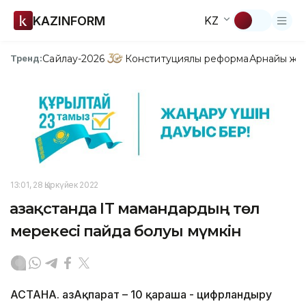
KAZINFORM
KZ
Сайлау-2026
Конституциялық реформа
Арнайы жо
Тренд:
13:01, 28 Қыркүйек 2022
Қазақстанда IT мамандардың төл
мерекесі пайда болуы мүмкін
АСТАНА. ҚазАқпарат – 10 қараша - цифрландыру