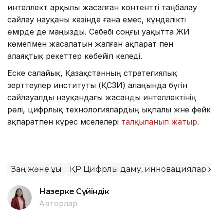
интеллект арқылы жасалған контентті таңбалау
сайлау науқаны кезінде ғана емес, күнделікті
өмірде де маңызды. Себебі соңғы уақытта ЖИ
көмегімен жасалатын жалған ақпарат пен
алаяқтық әрекеттер көбейіп келеді.
Еске салайық, Қазақстанның стратегиялық
зерттеулер институты (ҚСЗИ) алаңында бүгін
сайлауалды науқандағы жасанды интеллектінің
рөлі, цифрлық технологиялардың ықпалы және фейк
ақпаратпен күрес мәселелері
талқыланып жатыр
.
Заң және құқық
ҚР Цифрлық даму, инновациялар жә
Назерке Сүйіндік
Авторлар