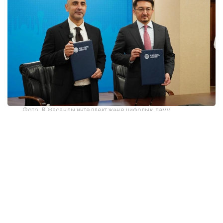
Фото: ҚР Жасанды интеллект және цифрлық даму
министрлігі
ҚР Жасанды интеллект және цифрлық даму
министрлігі баспасөз қызметінің хабарлауынша,
Network School бүкіл әлемнен кәсіпкерлерді,
инженерлерді, зерттеушілер мен инвесторларды
біріктіреді, ал оның негізін қалаушы Баладжи
Шринивасан - Кремний алқабының ең танымал
технологиялық кәсіпкерлерінің бірі, Coinbase