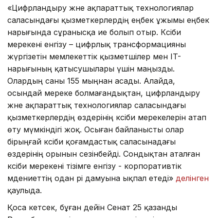
«Цифрландыру және ақпараттық технологиялар
саласындағы қызметкерлердің еңбек ұжымы еңбек
нарығында сұранысқа ие болып отыр. Кәсіби
мерекені енгізу – цифрлық трансформацияны
жүргізетін мемлекеттік қызметшілер мен IT-
нарығының қатысушылары үшін маңызды.
Олардың саны 155 мыңнан асады. Алайда,
осындай мереке болмағандықтан, цифрландыру
және ақпараттық технологиялар саласындағы
қызметкерлердің өздерінің кәсіби мерекелерін атап
өту мүмкіндігі жоқ. Осыған байланысты олар
бірыңғай кәсіби қоғамдастық саласынадағы
өздерінің орынын сезінбейді. Сондықтан аталған
кәсіби мерекені тізімге енгізу - корпоративтік
мәдениеттің одан әрі дамуына ықпал етеді»
делінген
қаулыда.
Қоса кетсек, бұған дейін Сенат 25 қазанды