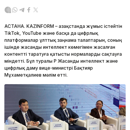
АСТАНА. KAZINFORM – Қазақстанда жұмыс істейтін
TikTok, YouTube және басқа да цифрлық
платформалар ұлттық заңнама талаптарын, соның
ішінде жасанды интеллект көмегімен жасалған
контентті таратуға қатысты нормаларды сақтауға
міндетті. Бұл туралы ҚР Жасанды интеллект және
цифрлық даму вице-министрі Бақтияр
Мұхаметқалиев мәлім етті.