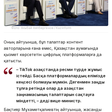
Фото: Ағыбай Аяпбергенов / Kazinform
Оның айтуынша, бұл талаптар контент
авторларына ғана емес, Қазақстан аумағында
қызмет көрсететін цифрлық платформаларға да
қатысты.
– TikTok Қазақстанда ресми түрде жұмыс
істейді. Басқа платформалардың елімізде
кеңсесі болмауы мүмкін. Дегенмен заңды
тұлға ретінде олар да Қазақстан
заңнамасының талаптарын сақтауға
міндетті, – деді вице-министр.
Бақтияр Мұхаметқалиевтің айтуынша, жасанды