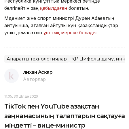
Республика күні ұлттық мерекесі ретінде
белгілейтін заң
қабылдаған
болатын.
Мәдениет және спорт министрі Дәурен Абаевтың
айтуынша, аталған айтулы күн қазақстандықтар
үшін демалатын
ұлттық мереке болады
.
Ақпараттық технологиялар
ҚР Цифрлық даму, инно
Әлихан Асқар
Авторлар
11:05, 30 Шілде 2026
TikTok пен YouTube Қазақстан
заңнамасының талаптарын сақтауға
міндетті – вице-министр