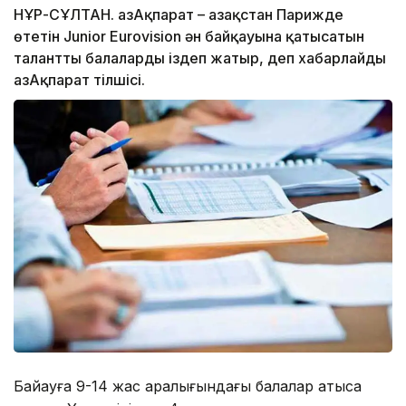
НҰР-СҰЛТАН. ҚазАқпарат – Қазақстан Парижде
өтетін Junior Eurovision ән байқауына қатысатын
талантты балаларды іздеп жатыр, деп хабарлайды
ҚазАқпарат тілшісі.
Байқауға 9-14 жас аралығындағы балалар қатыса