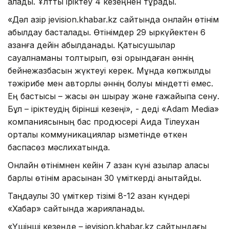
алады. Ұлттық іріктеу 4 кезеңнен тұрады.
«Дәл қазір jevision.khabar.kz сайтында онлайн өтінім
қабылдау басталады. Өтінімдер 29 қыркүйектен 6
қазанға дейін қабылданады. Қатысушылар
сауалнаманы толтырып, өзі орындаған әннің
бейнежазбасын жүктеуі керек. Мұнда көпжылдық
тәжірибе мен авторлық әннің болуы міндетті емес.
Ең бастысы – жақсы ән шырқау және ғажайыпқа сену.
Бұл – іріктеудің бірінші кезеңі», - деді «Adam Media»
компаниясының бас продюсері Аида Тілеухан
орталық коммуникациялар қызметінде өткен
баспасөз мәслихатында.
Онлайн өтінімнен кейін 7 қазан күні қазылар алқасы
барлық өтінім арасынан 30 үміткерді анықтайды.
Таңдаулы 30 үміткер тізімі 8-12 қазан күндері
«Хабар» сайтында жарияланады.
«Үшінші кезеңде – jevision.khabar.kz сайтындағы