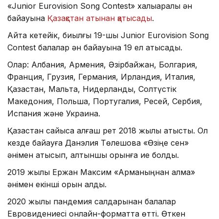
«Junior Eurovision Song Contest» халықаралық ән
байқауына
Қазақстан атынан қатысады
.
Айта кетейік, биылғы 19-шы Junior Eurovision Song
Contest балалар ән байқауына 19 ел қатысады.
Олар: Албания, Армения, Әзірбайжан, Болгария,
Франция, Грузия, Германия, Ирландия, Италия,
Қазақстан, Мальта, Нидерланды, Солтүстік
Македония, Польша, Португалия, Ресей, Сербия,
Испания және Украина.
Қазақстан сайысқа алғаш рет 2018 жылы қатысты. Ол
кезде байқауға Данэлия Төлешова «Өзіңе сен»
әнімен қатысып, алтыншы орынға ие болды.
2019 жылы Ержан Максим «Арманыңнан қалма»
әнімен екінші орын алды.
2020 жылы пандемия салдарынан балалар
Евровидениесі онлайн-форматта өтті. Өткен