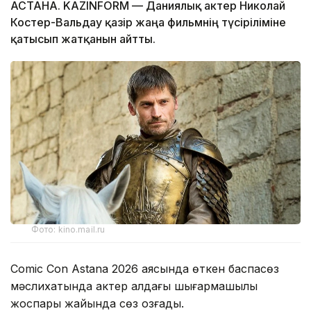
АСТАНА. KAZINFORM — Даниялық актер Николай
Костер-Вальдау қазір жаңа фильмнің түсіріліміне
қатысып жатқанын айтты.
Фото: kino.mail.ru
Comic Con Astana 2026 аясында өткен баспасөз
мәслихатында актер алдағы шығармашылық
жоспары жайында сөз қозғады.