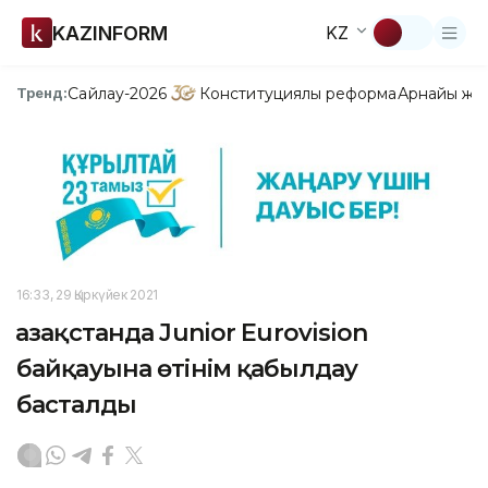
KAZINFORM
KZ
Сайлау-2026
Конституциялық реформа
Арнайы жо
Тренд:
16:33, 29 Қыркүйек 2021
Қазақстанда Junior Eurovision
байқауына өтінім қабылдау
басталды