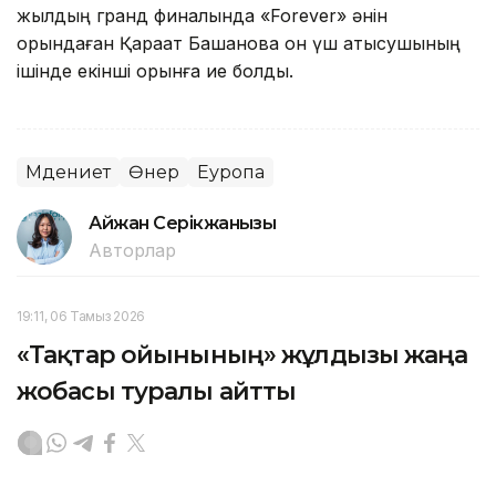
жылдың гранд финалында «Forever» әнін
орындаған Қарақат Башанова он үш қатысушының
ішінде екінші орынға ие болды.
Мәдениет
Өнер
Еуропа
Айжан Серікжанқызы
Авторлар
19:11, 06 Тамыз 2026
«Тақтар ойынының» жұлдызы жаңа
жобасы туралы айтты