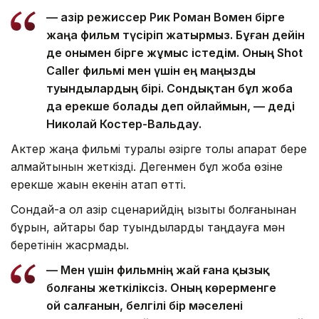
— Қазір режиссер Рик Роман Вомен бірге
жаңа фильм түсіріп жатырмыз. Бұған дейін
де онымен бірге жұмыс істедім. Оның Shot
Caller фильмі мен үшін ең маңызды
туындылардың бірі. Сондықтан бұл жоба
да ерекше болады деп ойлаймын, — деді
Николай Костер-Вальдау.
Актер жаңа фильмі туралы әзірге толық ақпарат бере
алмайтынын жеткізді. Дегенмен бұл жоба өзіне
ерекше жақын екенін атап өтті.
Сондай-ақ ол қазір сценарийдің қызықты болғанынан
бұрын, айтары бар туындыларды таңдауға мән
беретінін жасрмады.
— Мен үшін фильмнің жай ғана қызық
болғаны жеткіліксіз. Оның көрерменге
ой салғанын, белгілі бір мәселені