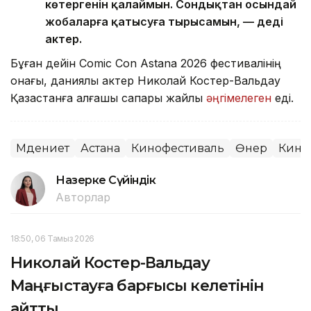
көтергенін қалаймын. Сондықтан осындай
жобаларға қатысуға тырысамын, — деді
актер.
Бұған дейін Comic Con Astana 2026 фестивалінің
қонағы, даниялық актер Николай Костер-Вальдау
Қазақстанға алғашқы сапары жайлы
әңгімелеген
еді.
Мәдениет
Астана
Кинофестиваль
Өнер
Кино
Назерке Сүйіндік
Авторлар
18:50, 06 Тамыз 2026
Николай Костер-Вальдау
Маңғыстауға барғысы келетінін
айтты