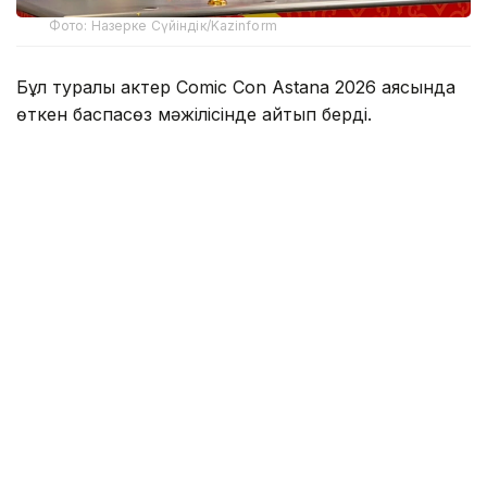
Фото: Назерке Сүйіндік/Kazinform
Бұл туралы актер Comic Con Astana 2026 аясында
өткен баспасөз мәжілісінде айтып берді.
Оның сөзінше, Қазақстанда болған аз уақыттың
өзінде жергілікті халықтың қонақжайлығы мен ақжарқын
көңілі ерекше әсер қалдырған.
— Мені қарсы алған ұйымдастырушылар
да, осында жолыққан адамдар да өте
керемет екен. Осы сапардан кейін
Қазақстанға міндетті түрде тағы келуім
керек деп ойлап отырмын. Әсіресе,
Маңғыстауға барғым келеді, — деді
Николай Костер-Вальдау.
Сондай ақ актер Астананың өзі күткеннен әлдеқайда
заманауи қала екенін айтып, Қазақстан туралы