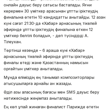
онлайн дауыс беру сатысы басталады. Яғни
көрермен 30 үміткер арасынан ұлттық іріктеудің
финалына өтетін 10 кандидатты анықтайды. 12 қазан
күні сағат 21:30-да «Хабар» арнасының тікелей
эфирінде ұлттық іріктеудің финалына өткен 12
үміткер белгілі болады», - деп түсіндірді А.
Тілеухан.
Төртінші кезеңде – 6 қараша күні «Хабар»
арнасының тікелей эфирінде ұлттық іріктеудің
финалы өтеді және Қазақстанның намысын
қорғайтын үміткер анықталады.
Мұнда еліміздің ең танымал композиторлары
қатысушыларға арнайы ән жазады.
Әділ қазы алқасының бағасы мен SMS дауыс беру
нәтижесінде жеңімпаз анықталады.
Ең көп ұпай жинаған финалист Парижде өтетін