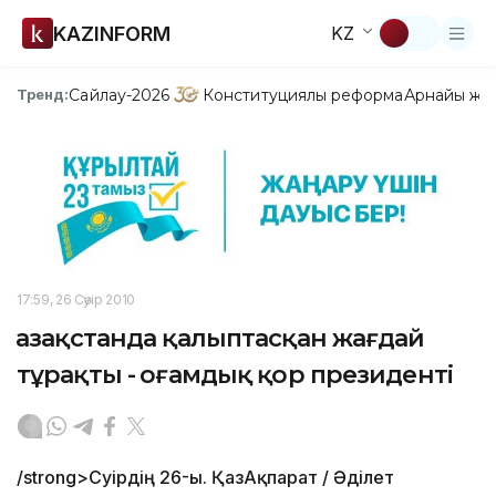
KAZINFORM
KZ
Сайлау-2026
Конституциялық реформа
Арнайы жо
Тренд:
17:59, 26 Сәуір 2010
Қазақстанда қалыптасқан жағдай
тұрақты - Қоғамдық қор президенті
/strong>Сәуірдің 26-ы. ҚазАқпарат / Әділет