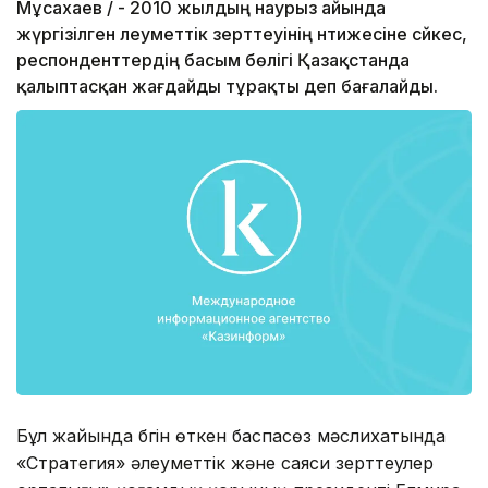
Мұсахаев / - 2010 жылдың наурыз айында
жүргізілген әлеуметтік зерттеуінің нәтижесіне сәйкес,
респонденттердің басым бөлігі Қазақстанда
қалыптасқан жағдайды тұрақты деп бағалайды.
Бұл жайында бүгін өткен баспасөз мәслихатында
«Стратегия» әлеуметтік және саяси зерттеулер