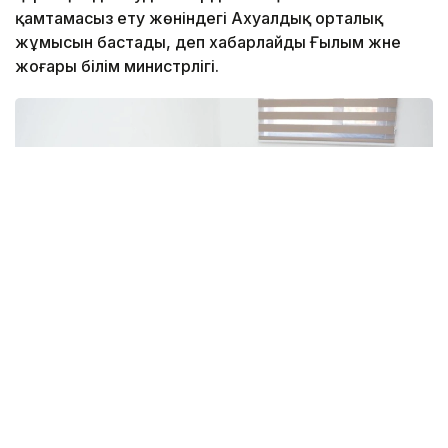
қамтамасыз ету жөніндегі Ахуалдық орталық
жұмысын бастады, деп хабарлайды Ғылым және
жоғары білім министрлігі.
Фото: Берік Асыловтың әлеуметтік желісінен
Орталық Ғылым және жоғары білім министрлігі мен
Алматы қаласы әкімдігінің бастамасымен Қазақ