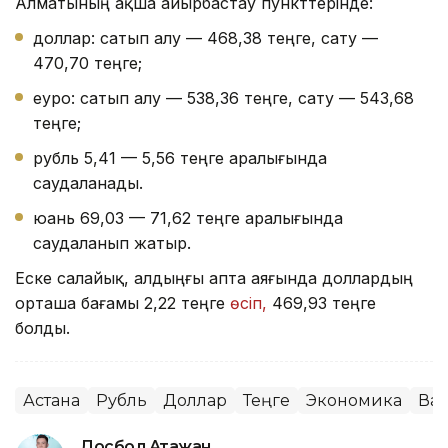
Алматының ақша айырбастау пункттерінде:
доллар: сатып алу — 468,38 теңге, сату —
470,70 теңге;
еуро: сатып алу — 538,36 теңге, сату — 543,68
теңге;
рубль 5,41 — 5,56 теңге аралығында
саудаланады.
юань 69,03 — 71,62 теңге аралығында
саудаланып жатыр.
Еске салайық, алдыңғы апта аяғында доллардың
орташа бағамы 2,22 теңге
өсіп,
469,93 теңге
болды.
Астана
Рубль
Доллар
Теңге
Экономика
Ва
Досбол Атажан