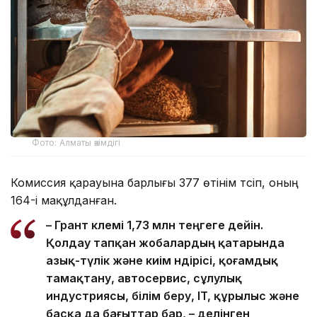
Фото: Алматы әкімдігі
Комиссия қарауына барлығы 377 өтінім түсіп, оның
164-і мақұлданған.
– Грант көлемі 1,73 млн теңгеге дейін.
Қолдау тапқан жобалардың қатарында
азық-түлік және киім өндірісі, қоғамдық
тамақтану, автосервис, сұлулық
индустриясы, білім беру, IT, құрылыс және
басқа да бағыттар бар, – делінген