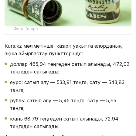
Фото: freepik
Kurs.kz мәліметінше, қазіргі уақытта елорданың
ақша айырбастау пункттерінде:
доллар 465,94 теңгеден сатып алынады, 472,92
теңгеден сатылады;
еуро: сатып алу — 533,91 теңге, сату — 543,83
теңге;
рубль: сатып алу — 5,45 теңге, сату — 5,65
теңге;
юань 68,79 теңгеден сатып алынады, 72,94
теңгеден сатылады.