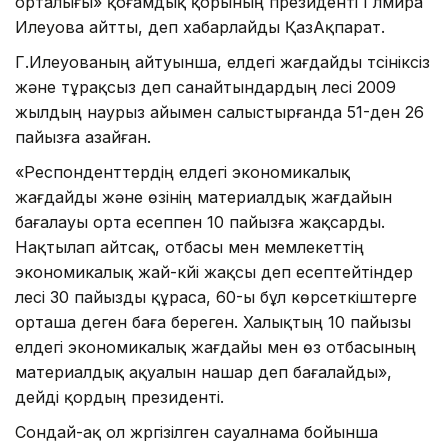
орталығы» қоғамдық қорының президенті Гүлмира
Илеуова айтты, деп хабарлайды ҚазАқпарат.
Г.Илеуованың айтуынша, елдегі жағдайды түсініксіз
және тұрақсыз деп санайтындардың үлесі 2009
жылдың наурыз айымен салыстырғанда 51-ден 26
пайызға азайған.
«Респонденттердің елдегі экономикалық
жағдайды және өзінің материалдық жағдайын
бағалауы орта есеппен 10 пайызға жақсарды.
Нақтылап айтсақ, отбасы мен мемлекеттің
экономикалық жай-күйі жақсы деп есептейтіндер
үлесі 30 пайызды құраса, 60-ы бұл көрсеткіштерге
орташа деген баға береген. Халықтың 10 пайызы
елдегі экономикалық жағдайы мен өз отбасының
материалдық ақуалын нашар деп бағалайды»,
дейді қордың президенті.
Сондай-ақ ол жүргізілген сауалнама бойынша