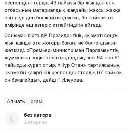
респонденттердің 49 пайызы бір жылдан соң
отбасының материалдық жағдайы жақсы жаққа
өзгереді деп болжайтындығын, 35 пайызы өз
өмірінде еш өзгеріс күтпейтіндігін айтады.
Сонымен бірге ҚР Президентінің қызметі соңғы
жыл ішінде өте жоғары бағаға ие болғандығын
жеткізді. «Премьер-министр мен Парламенттің
жұмысына көңілі толатындардың үлесі 64 пен 61
пайызды құрап отыр. «Нұр Отан» партиясының
қызметін қазіргі күні респонденттердің 67 пайызы
оң бағалайды», дейді Г.Илеуова.
Алматы
Қоғам
без автора
Авторлар