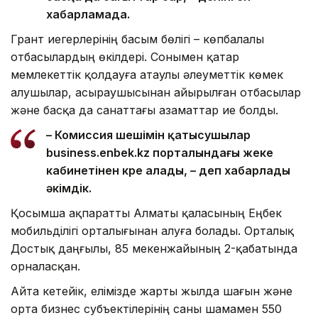
хабарламада.
Грант иегерлерінің басым бөлігі – көпбалалы
отбасылардың өкілдері. Сонымен қатар
мемлекеттік қолдауға атаулы әлеуметтік көмек
алушылар, асыраушысынан айырылған отбасылар
және басқа да санаттағы азаматтар ие болды.
– Комиссия шешімін қатысушылар
business.enbek.kz порталындағы жеке
кабинетінен көре алады, – деп хабарлады
әкімдік.
Қосымша ақпаратты Алматы қаласының Еңбек
мобильділігі орталығынан алуға болады. Орталық
Достық даңғылы, 85 мекенжайының 2-қабатында
орналасқан.
Айта кетейік, елімізде жарты жылда шағын және
орта бизнес субъектілерінің саны шамамен 550