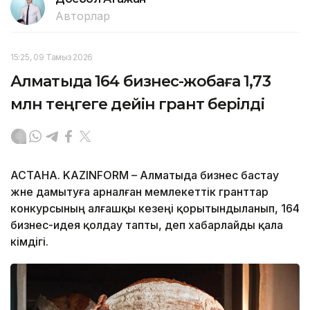
Авторлар
15:25, 09 Тамыз 2026
Алматыда 164 бизнес-жобаға 1,73
млн теңгеге дейін грант берілді
АСТАНА. KAZINFORM – Алматыда бизнес бастау
және дамытуға арналған мемлекеттік гранттар
конкурсының алғашқы кезеңі қорытындыланып, 164
бизнес-идея қолдау тапты, деп хабарлайды қала
әкімдігі.