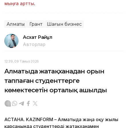
мыңға артты
.
Алматы
Грант
Шағын бизнес
Асхат Райқұл
Авторлар
12:39, 09 Тамыз 2026
Алматыда жатақханадан орын
таппаған студенттерге
көмектесетін орталық ашылды
АСТАНА. KAZINFORM – Алматыда жаңа оқу жылы
қарсаңында студенттерді жатақханамен