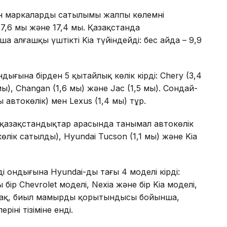
н маркалардың сатылымы жалпы көлемнің
,6 мың және 17,4 мың. Қазақстанда
 алғашқы үштікті Kia түйіндейді: бес айда – 9,9
дығына бірден 5 қытайлық көлік кірді: Chery (3,4
 мың), Changan (1,6 мың) және Jac (1,5 мың). Сондай-
 автокөлік) мен Lexus (1,4 мың) тұр.
азақстандықтар арасында танымал автокөлік
көлік сатылды), Hyundai Tucson (1,1 мың) және Kia
ң ондығына Hyundai-дың тағы 4 моделі кірді:
 бір Chevrolet моделі, Nexia және бір Kia моделі,
-ақ, биыл мамырдың қорытындысы бойынша,
інің тізіміне енді.