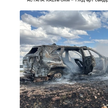
АСТАНА. KAZINFORM – ТЖД өрт сөндіруш