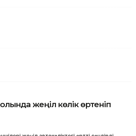
олында жеңіл көлік өртеніп