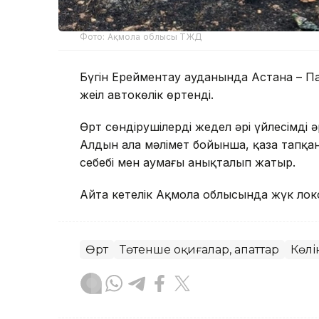
Фото: Ақмола облысы ТЖД
Бүгін Ерейментау ауданында Астана – П
жеңіл автокөлік өртенді.
Өрт сөндірушілердің жедел әрі үйлесімді ә
Алдын ала мәлімет бойынша, қаза тапқан
себебі мен аумағы анықталып жатыр.
Айта кетелік Ақмола облысында жүк ло
Өрт
Төтенше оқиғалар, апаттар
Көлі