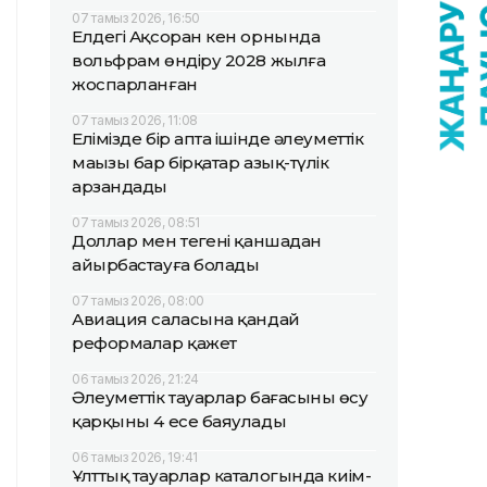
07 тамыз 2026, 16:50
Елдегі Ақсоран кен орнында
вольфрам өндіру 2028 жылға
жоспарланған
07 тамыз 2026, 11:08
Елімізде бір апта ішінде әлеуметтік
маңызы бар бірқатар азық-түлік
арзандады
07 тамыз 2026, 08:51
Доллар мен теңгені қаншадан
айырбастауға болады
07 тамыз 2026, 08:00
Авиация саласына қандай
реформалар қажет
06 тамыз 2026, 21:24
Әлеуметтік тауарлар бағасының өсу
қарқыны 4 есе баяулады
06 тамыз 2026, 19:41
Ұлттық тауарлар каталогында киім-