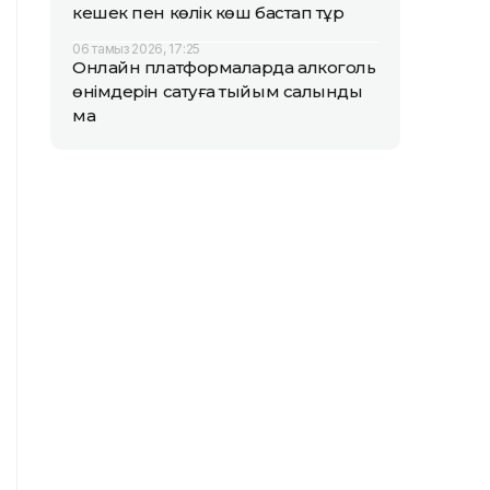
кешек пен көлік көш бастап тұр
06 тамыз 2026, 17:25
Онлайн платформаларда алкоголь
өнімдерін сатуға тыйым салынды
ма