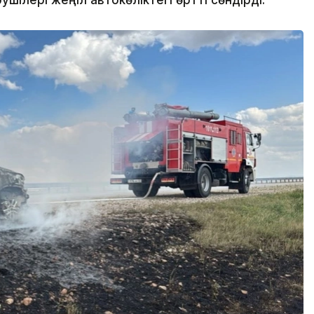
ілері жеңіл автокөліктегі өртті сөндірді.