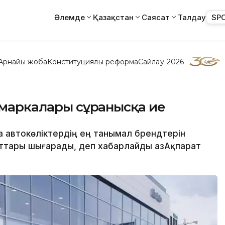
Әлемде
Қазақстан
Саясат
Талдау
SP
Арнайы жоба
Конституциялық реформа
Сайлау-2026
к маркалары сұранысқа ие
ңа автокөліктердің ең танымал брендтерін
ыттары шығарады, деп хабарлайды ҚазАқпарат