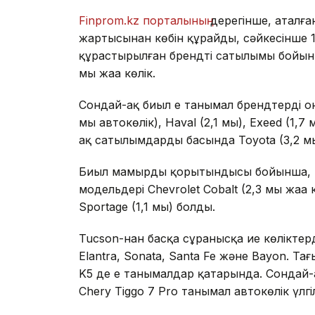
Finprom.kz порталының
дерегінше, аталға
жартысынан көбін құрайды, сәйкесінше 17
құрастырылған брендтің сатылымы бойынша
мың жаңа көлік.
Сондай-ақ биыл ең танымал брендтердің он
мың автокөлік), Haval (2,1 мың), Exeed (1,7
ақ сатылымдардың басында Toyota (3,2 мың
Биыл мамырдың қорытындысы бойынша, қ
модельдері Chevrolet Cobalt (2,3 мың жаңа 
Sportage (1,1 мың) болды.
Tucson-нан басқа сұранысқа ие көліктерді
Elantra, Sonata, Santa Fe және Bayon. Тағы
K5 де ең танымалдар қатарында. Сондай
Chery Tiggo 7 Pro танымал автокөлік үлгілер