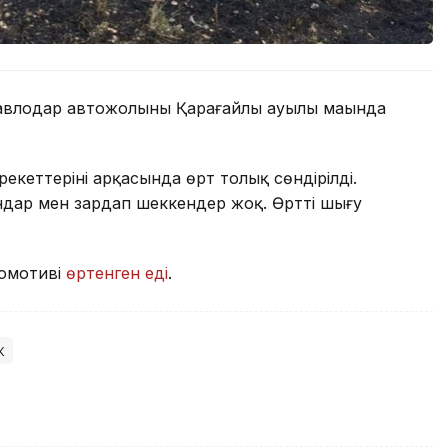
авлодар автожолының Қарағайлы ауылы маңында
рекеттерінің арқасында өрт толық сөндірілді.
дар мен зардап шеккендер жоқ. Өрттің шығу
комотиві
өртенген еді
.
к