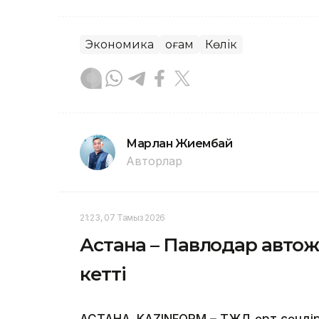
Экономика
Қоғам
Көлік
Марлан Жиембай
Авторлар
21:23, 07 Тамыз 2026
Астана – Павлодар автож
кетті