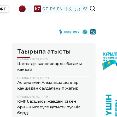
KZ
QZ
РУ
EN
中文
ق ز
ЎЗ
ORT
Тақырыпқа қатысты
09 тамыз 2026, 09:22
Шетелдік валюталардың бағамы
қандай
08 тамыз 2026, 09:28
Астана мен Алматыда доллар
қаншадан саудаланып жатыр
07 тамыз 2026, 18:06
ҚМГ басшысы жаңадан ірі кен
орнын игеруге қатысты түсінік
берді