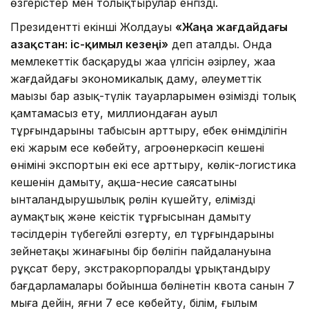
өзгерістер мен толықтырулар енгізді.
Президенттің екінші Жолдауы
«Жаңа жағдайдағы
Қазақстан: іс-қимыл кезеңі»
деп аталды. Онда
мемлекеттік басқарудың жаңа үлгісін әзірлеу, жаңа
жағдайдағы экономикалық даму, әлеуметтік
маңызы бар азық-түлік тауарларымен өзімізді толық
қамтамасыз ету, миллиондаған ауыл
тұрғындарының табысын арттыру, еңбек өнімділігін
екі жарым есе көбейту, агроөнеркәсіп кешені
өнімінің экспортын екі есе арттыру, көлік-логистика
кешенін дамыту, ақша-несие саясатының
ынталандырушылық рөлін күшейту, елімізді
аумақтық және кеңістік тұрғысынан дамыту
тәсілдерін түбегейлі өзгерту, ел тұрғындарының
зейнетақы жинағының бір бөлігін пайдалануына
рұқсат беру, экстракорпоралды ұрықтандыру
бағдарламалары бойынша бөлінетін квота санын 7
мыңға дейін, яғни 7 есе көбейту, білім, ғылым