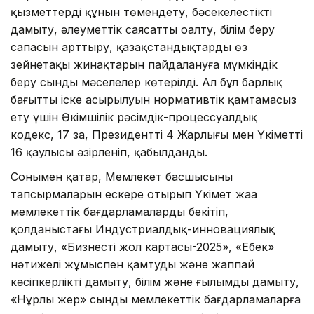
қызметтердің құнын төмендету, бәсекелестікті
дамыту, әлеуметтік саясатты оңалту, білім беру
сапасын арттыру, қазақстандықтардың өз
зейнетақы жинақтарын пайдалануға мүмкіндік
беру сынды мәселелер көтерілді. Ал бұл барлық
бағыттың іске асырылуын нормативтік қамтамасыз
ету үшін Әкімшілік рәсімдік-процессуалдық
кодекс, 17 заң, Президенттің 4 Жарлығы мен Үкіметтің
16 қаулысы әзірленіп, қабылданды.
Сонымен қатар, Мемлекет басшысының
тапсырмаларын ескере отырып Үкімет жаңа
мемлекеттік бағдарламаларды бекітіп,
қолданыстағы Индустриалдық-инновациялық
дамыту, «Бизнестің жол картасы-2025», «Еңбек»
нәтижелі жұмыспен қамтуды және жаппай
кәсіпкерлікті дамыту, білім және ғылымды дамыту,
«Нұрлы жер» сынды мемлекеттік бағдарламаларға