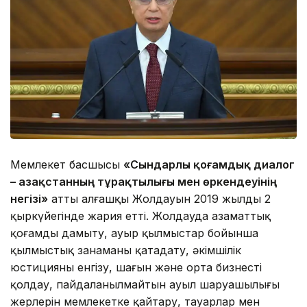
Мемлекет басшысы
«Сындарлы қоғамдық диалог
– Қазақстанның тұрақтылығы мен өркендеуінің
негізі»
атты алғашқы Жолдауын 2019 жылдың 2
қыркүйегінде жария етті. Жолдауда азаматтық
қоғамды дамыту, ауыр қылмыстар бойынша
қылмыстық заңнаманы қатаңдату, әкімшілік
юстицияны енгізу, шағын және орта бизнесті
қолдау, пайдаланылмайтын ауыл шаруашылығы
жерлерін мемлекетке қайтару, тауарлар мен