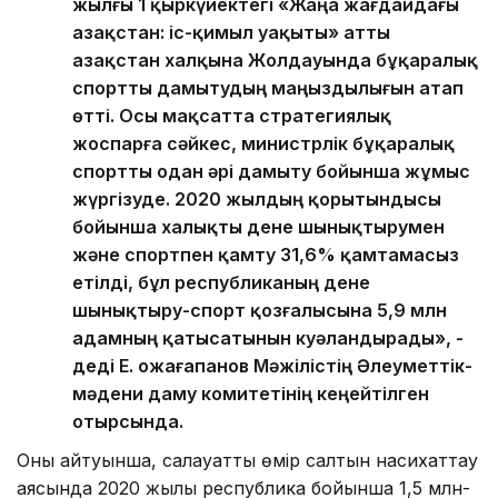
жылғы 1 қыркүйектегі «Жаңа жағдайдағы
Қазақстан: іс-қимыл уақыты» атты
Қазақстан халқына Жолдауында бұқаралық
спортты дамытудың маңыздылығын атап
өтті. Осы мақсатта стратегиялық
жоспарға сәйкес, министрлік бұқаралық
спортты одан әрі дамыту бойынша жұмыс
жүргізуде. 2020 жылдың қорытындысы
бойынша халықты дене шынықтырумен
және спортпен қамту 31,6% қамтамасыз
етілді, бұл республиканың дене
шынықтыру-спорт қозғалысына 5,9 млн
адамның қатысатынын куәландырады», -
деді Е. Қожағапанов Мәжілістің Әлеуметтік-
мәдени даму комитетінің кеңейтілген
отырсында.
Оның айтуынша, салауатты өмір салтын насихаттау
аясында 2020 жылы республика бойынша 1,5 млн-