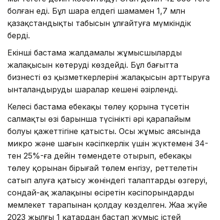
болған еді. Бұл шара елдегі шамамен 1,7 млн
қазақстандықтың табысын ұлғайтуға мүмкіндік
берді.
Екінші бастама жалдамалы жұмысшылардың
жалақысын көтеруді көздейді. Бұл бағытта
бизнесті өз қызметкерлерінің жалақысын арттыруға
ынталандырудың шаралар кешені әзірленді.
Келесі бастама еңбекақы төлеу қорына түсетін
салмақтың өзі барынша түсінікті әрі қарапайым
болуы қажеттігіне қатысты. Осы жұмыс аясында
микро және шағын кәсіпкерлік үшін жүктемені 34-
тен 25%-ға дейін төмендете отырып, еңбекақы
төлеу қорынан бірыңғай төлем енгізу, реттелетін
сатып алуға қатысу жөніндегі талаптардың өзгеруі,
сондай-ақ жалақыны өсіретін кәсіпорындарды
мемлекет тарапынан қолдау көзделген. Жаңа жүйе
2023 жылғы 1 қаңтардан бастап жұмыс істей