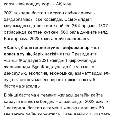
қаржылай қолдау қоры» АҚ кірді.
2021 жылдан бастап «Аңсаған сәби» арнаулы
бағдарламасы іске қосылды. Осы жылдың 1
маусымдағы деректерге сәйкес ЭКҰ арқылы 1307
отбасында көптен күткен 1560 бала дүниеге келді.
Бағдарлама 2025 жылға дейін жалғасады.
«Халық бірлігі және жүйелі реформалар – ел
өркендеуінің берік негізі»
атты Президенттің
үшінші Жолдауы 2021 жылдың 1 қыркүйегінде
жарияланды. Бұл Жолдауда да білім, ғылым,
денсаулық, экология, экономика, азаматтардың әл-
ауқаты сынды мәселелер көтеріліп, нақты 5
бастама жасалды.
Бірінші бастама ең төменгі жалақы деңгейін қайта
қарауға қатысты болды. Нәтижесінде, 2022 жылғы
1 қаңтардан бастап ең төменгі жалақы мөлшері 60
мың теңгеге дейін көбейтілду. Оған дейін 42 500 теңге