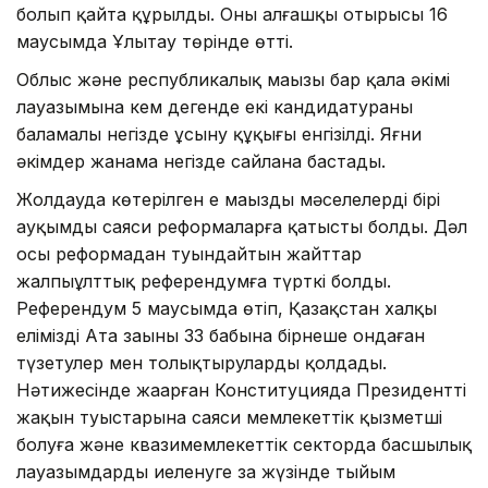
болып қайта құрылды. Оның алғашқы отырысы 16
маусымда Ұлытау төрінде өтті.
Облыс және республикалық маңызы бар қала әкімі
лауазымына кем дегенде екі кандидатураны
баламалы негізде ұсыну құқығы енгізілді. Яғни
әкімдер жанама негізде сайлана бастады.
Жолдауда көтерілген ең маңызды мәселелердің бірі
ауқымды саяси реформаларға қатысты болды. Дәл
осы реформадан туындайтын жайттар
жалпыұлттық референдумға түрткі болды.
Референдум 5 маусымда өтіп, Қазақстан халқы
еліміздің Ата заңының 33 бабына бірнеше ондаған
түзетулер мен толықтыруларды қолдады.
Нәтижесінде жаңарған Конституцияда Президенттің
жақын туыстарына саяси мемлекеттік қызметші
болуға және квазимемлекеттік секторда басшылық
лауазымдарды иеленуге заң жүзінде тыйым