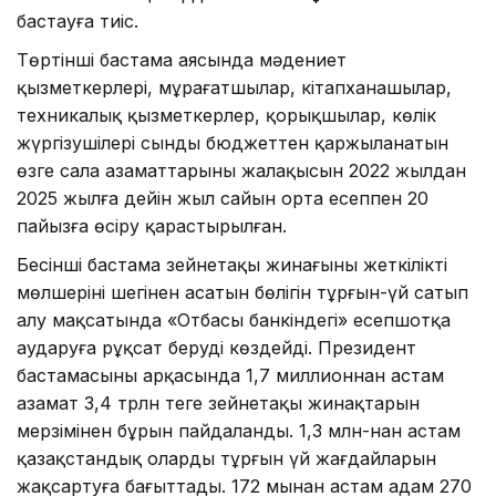
бастауға тиіс.
Төртінші бастама аясында мәдениет
қызметкерлері, мұрағатшылар, кітапханашылар,
техникалық қызметкерлер, қорықшылар, көлік
жүргізушілері сынды бюджеттен қаржыланатын
өзге сала азаматтарының жалақысын 2022 жылдан
2025 жылға дейін жыл сайын орта есеппен 20
пайызға өсіру қарастырылған.
Бесінші бастама зейнетақы жинағының жеткілікті
мөлшерінің шегінен асатын бөлігін тұрғын-үй сатып
алу мақсатында «Отбасы банкіндегі» есепшотқа
аударуға рұқсат беруді көздейді. Президент
бастамасының арқасында 1,7 миллионнан астам
азамат 3,4 трлн теңге зейнетақы жинақтарын
мерзімінен бұрын пайдаланды. 1,3 млн-нан астам
қазақстандық оларды тұрғын үй жағдайларын
жақсартуға бағыттады. 172 мыңнан астам адам 270