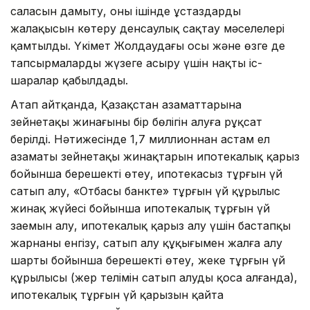
саласын дамыту, оның ішінде ұстаздардың
жалақысын көтеру денсаулық сақтау мәселелері
қамтылды. Үкімет Жолдаудағы осы және өзге де
тапсырмаларды жүзеге асыру үшін нақты іс-
шаралар қабылдады.
Атап айтқанда, Қазақстан азаматтарына
зейнетақы жинағының бір бөлігін алуға рұқсат
берілді. Нәтижесінде 1,7 миллионнан астам ел
азаматы зейнетақы жинақтарын ипотекалық қарыз
бойынша берешекті өтеу, ипотекасыз тұрғын үй
сатып алу, «Отбасы банкте» тұрғын үй құрылыс
жинақ жүйесі бойынша ипотекалық тұрғын үй
заемын алу, ипотекалық қарыз алу үшін бастапқы
жарнаны енгізу, сатып алу құқығымен жалға алу
шарты бойынша берешекті өтеу, жеке тұрғын үй
құрылысы (жер телімін сатып алуды қоса алғанда),
ипотекалық тұрғын үй қарызын қайта