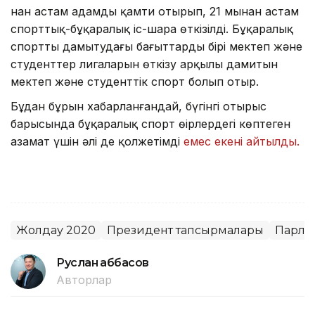
нан астам адамды қамти отырып, 21 мыңнан астам
спорттық-бұқаралық іс-шара өткізілді. Бұқаралық
спортты дамытудағы бағыттардың бірі мектеп және
студенттер лигаларын өткізу арқылы дамитын
мектеп және студенттік спорт болып отыр.
Бұдан бұрын хабарланғандай, бүгінгі отырыс
барысында бұқаралық спорт өңірлердегі көптеген
азамат үшін әлі де қолжетімді
емес екені айтылды.
Жолдау 2020
Президент тапсырмалары
Парла
Руслан Ғаббасов
Авторлар