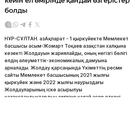
кейін ел өмірінде қандай өзгерістер
болды
НҰР-СҰЛТАН. ҚазАқпарат - 1 қыркүйекте Мемлекет
басшысы Қасым-Жомарт Тоқаев Қазақстан халқына
кезекті Жолдауын жариялайды, оның негізгі бөлігі
елдің әлеуметтік-экономикалық дамуына
арналады. Жолдау қарсаңында Үкіметтің ресми
сайты Мемлекет басшысының 2021 жылғы
қыркүйек және 2022 жылғы наурыздағы
Жолдауларының іске асырылуы
қазақстандықтардың өміріне қалай әсер еткені
туралы шолу дайындады.