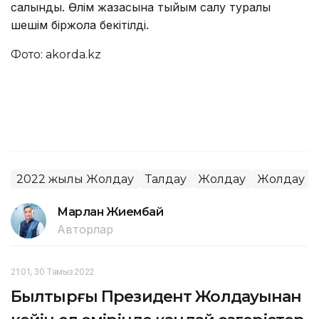
салынды. Өлім жазасына тыйым салу туралы
шешім біржола бекітілді.
Фото: akorda.kz
2022 жылғы Жолдау
Талдау
Жолдау
Жолдау 2
Марлан Жиембай
Авторлар
21:01, 30 Тамыз 2022
Былтырғы Президент Жолдауынан