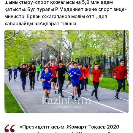
шынықтыру-спорт қозғалысына 5,9 млн адам
қатысты. Бұл туралы ҚР Мәдениет және спорт вице-
министрі Ерлан Қожағапанов мәлім етті, деп
хабарлайды ҚазАқпарат тілшісі.
«Президент Қасым-Жомарт Тоқаев 2020