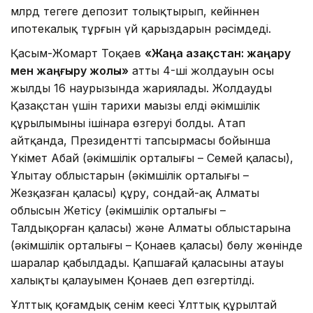
млрд теңгеге депозит толықтырып, кейіннен
ипотекалық тұрғын үй қарыздарын рәсімдеді.
Қасым-Жомарт Тоқаев
«Жаңа Қазақстан: жаңару
мен жаңғыру жолы»
атты 4-ші жолдауын осы
жылдың 16 наурызында жариялады. Жолдаудың
Қазақстан үшін тарихи маңызы елдің әкімшілік
құрылымының ішінара өзгеруі болды. Атап
айтқанда, Президенттің тапсырмасы бойынша
Үкімет Абай (әкімшілік орталығы – Семей қаласы),
Ұлытау облыстарын (әкімшілік орталығы –
Жезқазған қаласы) құру, сондай-ақ Алматы
облысын Жетісу (әкімшілік орталығы –
Талдықорған қаласы) және Алматы облыстарына
(әкімшілік орталығы – Қонаев қаласы) бөлу жөнінде
шаралар қабылдады. Қапшағай қаласының атауы
халықтың қалауымен Қонаев деп өзгертілді.
Ұлттық қоғамдық сенім кеңесі Ұлттық құрылтай