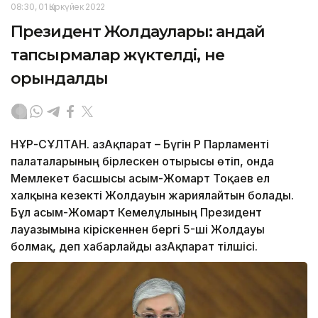
08:30, 01 Қыркүйек 2022
Президент Жолдаулары: Қандай
тапсырмалар жүктелді, не
орындалды
НҰР-СҰЛТАН. ҚазАқпарат – Бүгін ҚР Парламенті
палаталарының бірлескен отырысы өтіп, онда
Мемлекет басшысы Қасым-Жомарт Тоқаев ел
халқына кезекті Жолдауын жариялайтын болады.
Бұл Қасым-Жомарт Кемелұлының Президент
лауазымына кіріскеннен бергі 5-ші Жолдауы
болмақ, деп хабарлайды ҚазАқпарат тілшісі.