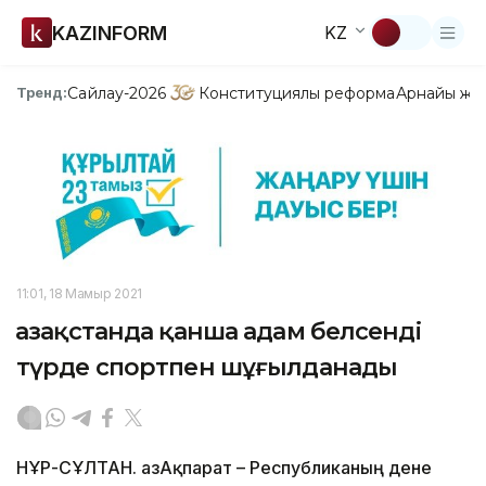
KAZINFORM
KZ
Сайлау-2026
Конституциялық реформа
Арнайы жо
Тренд:
11:01, 18 Мамыр 2021
Қазақстанда қанша адам белсенді
түрде спортпен шұғылданады
НҰР-СҰЛТАН. ҚазАқпарат – Республиканың дене