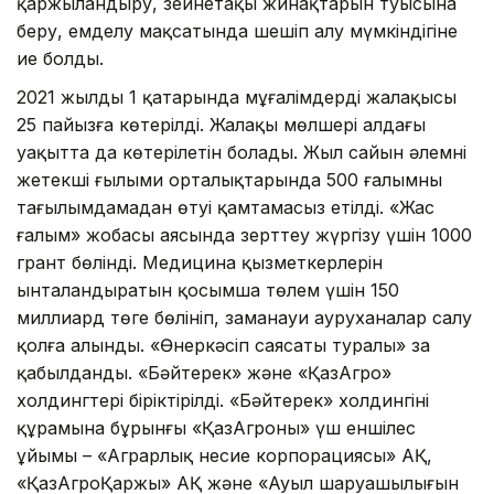
қаржыландыру, зейнетақы жинақтарын туысына
беру, емделу мақсатында шешіп алу мүмкіндігіне
ие болды.
2021 жылдың 1 қаңтарында мұғалімдердің жалақысы
25 пайызға көтерілді. Жалақы мөлшері алдағы
уақытта да көтерілетін болады. Жыл сайын әлемнің
жетекші ғылыми орталықтарында 500 ғалымның
тағылымдамадан өтуі қамтамасыз етілді. «Жас
ғалым» жобасы аясында зерттеу жүргізу үшін 1000
грант бөлінді. Медицина қызметкерлерін
ынталандыратын қосымша төлем үшін 150
миллиард төңге бөлініп, заманауи ауруханалар салу
қолға алынды. «Өнеркәсіп саясаты туралы» заң
қабылданды. «Бәйтерек» және «ҚазАгро»
холдингтері біріктірілді. «Бәйтерек» холдингінің
құрамына бұрынғы «ҚазАгроның» үш еншілес
ұйымы – «Аграрлық несие корпорациясы» АҚ,
«ҚазАгроҚаржы» АҚ және «Ауыл шаруашылығын