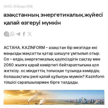
08:00, 16 Шілде 2026
Қазақстанның энергетикалық жүйесі
қалай өзгеруі мүмкін
АСТАНА. KAZINFORM – Қазақстан бір мезгілде екі
маңызды мақсатты қатар шешуге ұмтылып отыр.
Ол – елдің энергетикалық қауіпсіздігін сақтау мен
2060 жылға қарай көміртегі бейтараптығына қол
жеткізу. Қос міндеттің тоғысқан тұсында көмірдің
болашақтағы рөлі қалай құбылуы мүмкін? Kazinform
тілшісі сарапшылармен бірге талдады.