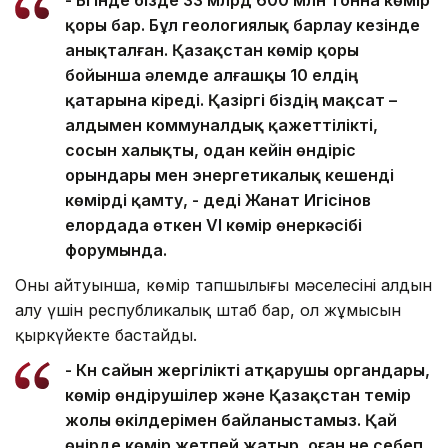
қоры бар. Бұл геологиялық барлау кезінде
анықталған. Қазақстан көмір қоры
бойынша әлемде алғашқы 10 елдің
қатарына кіреді. Қазіргі біздің мақсат –
алдымен коммуналдық қажеттілікті,
сосын халықты, одан кейін өндіріс
орындары мен энергетикалық кешенді
көмірді қамту, - деді Жанат Игісінов
елордада өткен VI көмір өнеркәсібі
форумында.
Оның айтуынша, көмір тапшылығы мәселесінің алдын
алу үшін республикалық штаб бар, ол жұмысын
қыркүйекте бастайды.
- Күн сайын жергілікті атқарушы органдары,
көмір өндірушілер және Қазақстан темір
жолы өкілдерімен байланыстамыз. Қай
өңірде көмір жетпей жатыр, оған не себеп,