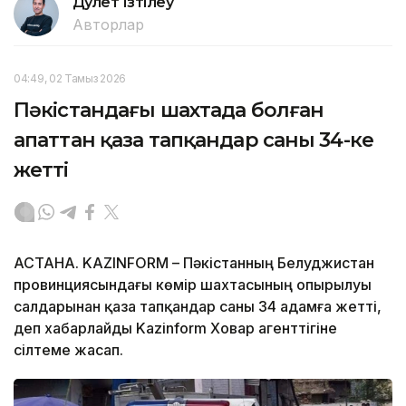
Дәулет Ізтілеу
Авторлар
04:49, 02 Тамыз 2026
Пәкістандағы шахтада болған
апаттан қаза тапқандар саны 34-ке
жетті
АСТАНА. KAZINFORM – Пәкістанның Белуджистан
провинциясындағы көмір шахтасының опырылуы
салдарынан қаза тапқандар саны 34 адамға жетті,
деп хабарлайды Kazinform Ховар агенттігіне
сілтеме жасап.