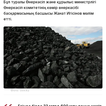
Бұл туралы Өнеркәсіп және құрылыс министрлігі
Өнеркәсіп комитетінің көмір өнеркәсібі
басқармасының басшысы Жанат Игісінов мәлім
етті.
Фото: Gov.kz
- Бүгінде бізде 33 млрд 600 млн тонна көмір