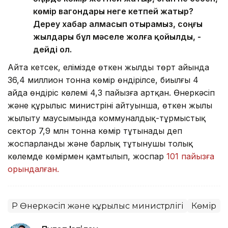
көмір вагондары неге кетпей жатыр?
Дереу хабар алмасып отырамыз, соңғы
жылдары бұл мәселе жолға қойылды, -
дейді ол.
Айта кетсек, елімізде өткен жылдың төрт айында
36,4 миллион тонна көмір өндірілсе, биылғы 4
айда өндіріс көлемі 4,3 пайызға артқан. Өнеркәсіп
және құрылыс министрінің айтуынша, өткен жылы
жылыту маусымында коммуналдық-тұрмыстық
сектор 7,9 млн тонна көмір тұтынады деп
жоспарланды және барлық тұтынушы толық
көлемде көмірмен қамтылып, жоспар
101 пайызға
орындалған.
ҚР Өнеркәсіп және құрылыс министрлігі
Көмір