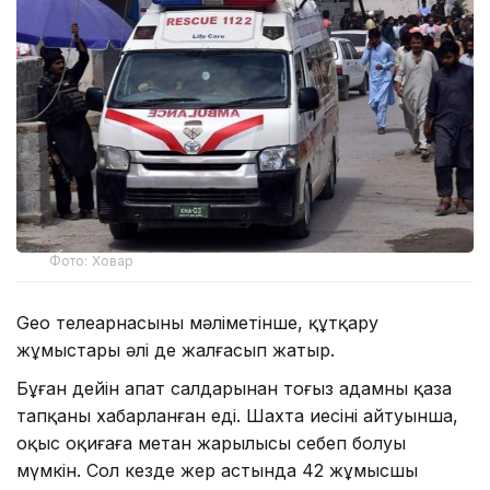
Фото: Ховар
Geo телеарнасының мәліметінше, құтқару
жұмыстары әлі де жалғасып жатыр.
Бұған дейін апат салдарынан тоғыз адамның қаза
тапқаны хабарланған еді. Шахта иесінің айтуынша,
оқыс оқиғаға метан жарылысы себеп болуы
мүмкін. Сол кезде жер астында 42 жұмысшы