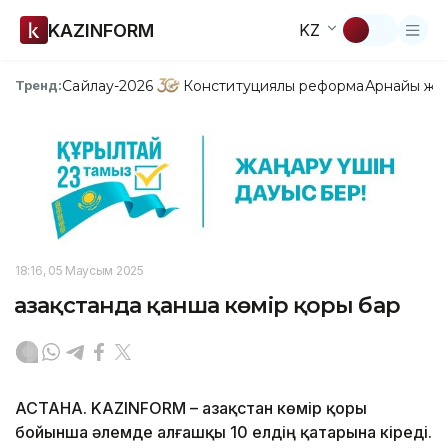
KAZINFORM
KZ
Сайлау-2026
Конституциялық реформа
Арнайы жо
Тренд:
18:16, 05 Маусым 2025
Қазақстанда қанша көмір қоры бар
АСТАНА. KAZINFORM – Қазақстан көмір қоры
бойынша әлемде алғашқы 10 елдің қатарына кіреді.