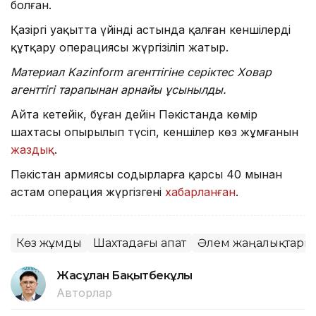
болған.
Қазіргі уақытта үйінді астында қалған кеншілерді
құтқару операциясы жүргізіліп жатыр.
Материал Kazinform агенттігіне серіктес Ховар
агенттігі тарапынан арнайы ұсынылды.
Айта кетейік, бұған дейін Пәкістанда көмір
шахтасы опырылып түсіп, кеншілер көз жұмғанын
жаздық
.
Пәкістан армиясы содырларға қарсы 40 мыңнан
астам операция жүргізгені
хабарланған
.
Көз жұмды
Шахтадағы апат
Әлем жаңалықтары
Жасұлан Бақытбекұлы
Авторлар