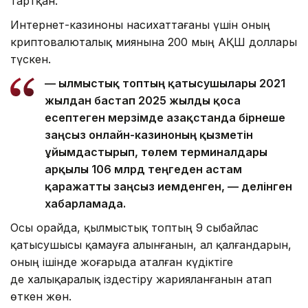
тартқан.
Интернет-казиноны насихаттағаны үшін оның
криптовалюталық әмиянына 200 мың АҚШ доллары
түскен.
— Қылмыстық топтың қатысушылары 2021
жылдан бастап 2025 жылды қоса
есептеген мерзімде Қазақстанда бірнеше
заңсыз онлайн-казиноның қызметін
ұйымдастырып, төлем терминалдары
арқылы 106 млрд теңгеден астам
қаражатты заңсыз иемденген, — делінген
хабарламада.
Осы орайда, қылмыстық топтың 9 сыбайлас
қатысушысы қамауға алынғанын, ал қалғандарын,
оның ішінде жоғарыда аталған күдіктіге
де халықаралық іздестіру жарияланғанын атап
өткен жөн.