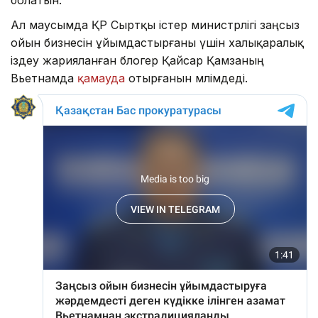
болатын.
Ал маусымда ҚР Сыртқы істер министрлігі заңсыз
ойын бизнесін ұйымдастырғаны үшін халықаралық
іздеу жарияланған блогер Қайсар Қамзаның
Вьетнамда
қамауда
отырғанын мәлімдеді.