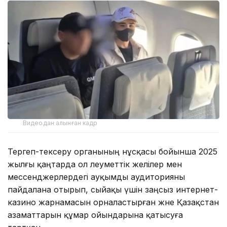
Видеодан алынған кадр
Тергеп-тексеру органының нұсқасы бойынша 2025
жылғы қаңтарда ол әлеуметтік желілер мен
мессенджерлердегі ауқымды аудиторияны
пайдалана отырып, сыйақы үшін заңсыз интернет-
казино жарнамасын орналастырған және Қазақстан
азаматтарын құмар ойындарына қатысуға