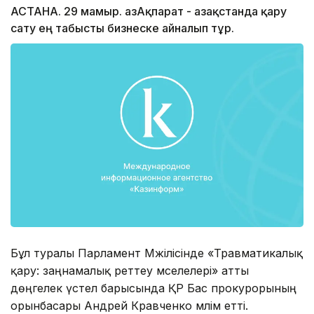
АСТАНА. 29 мамыр. ҚазАқпарат - Қазақстанда қару
сату ең табысты бизнеске айналып тұр.
Бұл туралы Парламент Мәжілісінде «Травматикалық
қару: заңнамалық реттеу мәселелері» атты
дөңгелек үстел барысында ҚР Бас прокурорының
орынбасары Андрей Кравченко мәлім етті.