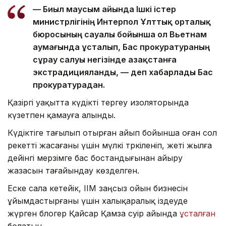
— Биыл маусым айында Ішкі істер
министрлігінің Интерпол Ұлттық орталық
бюросының сауалы бойынша ол Вьетнам
аумағында ұсталып, Бас прокуратураның
сұрау салуы негізінде Қазақстанға
экстрадицияланды, — деп хабарлады Бас
прокуратурадан.
Қазіргі уақытта күдікті тергеу изоляторында
күзетпен қамауға алынды.
Күдіктіге тағылып отырған айып бойынша оған сол
әрекеттi жасағаны үшiн мүлкi тәркiленiп, жетi жылға
дейiнгi мерзiмге бас бостандығынан айыру
жазасын тағайындау көзделген.
Еске сала кетейік, ІІМ заңсыз ойын бизнесін
ұйымдастырғаны үшін халықаралық іздеуде
жүрген блогер Қайсар Қамза сәуір айында
ұсталған