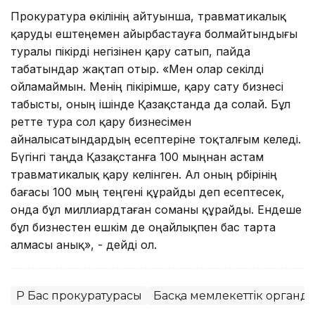
Прокуратура өкілінің айтуынша, травматикалық
қаруды ештеңемен айырбастауға болмайтындығы
туралы пікірді негізінен қару сатып, пайда
табатындар жақтап отыр. «Мен олар секілді
ойламаймын. Менің пікірімше, қару сату бизнесі
табысты, оның ішінде Қазақстанда да солай. Бұл
ретте тура сол қару бизнесімен
айналысатындардың есептеріне тоқталғым келеді.
Бүгінгі таңда Қазақстанға 100 мыңнан астам
травматикалық қару әкелінген. Ал оның әрбірінің
бағасы 100 мың теңгені құрайды деп есептесек,
онда бұл миллиардтаған соманы құрайды. Ендеше
бұл бизнестен ешкім де оңайлықпен бас тарта
алмасы анық», - дейді ол.
ҚР Бас прокуратурасы
Басқа мемлекеттік органд