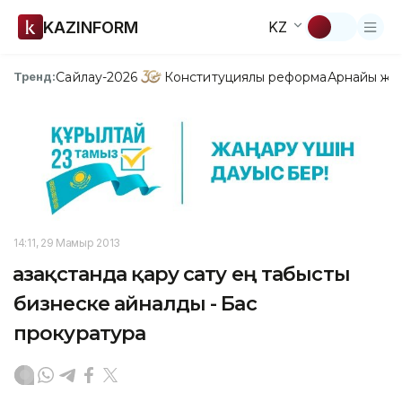
KAZINFORM
KZ
Сайлау-2026
Конституциялық реформа
Арнайы жо
Тренд:
14:11, 29 Мамыр 2013
Қазақстанда қару сату ең табысты
бизнеске айналды - Бас
прокуратура