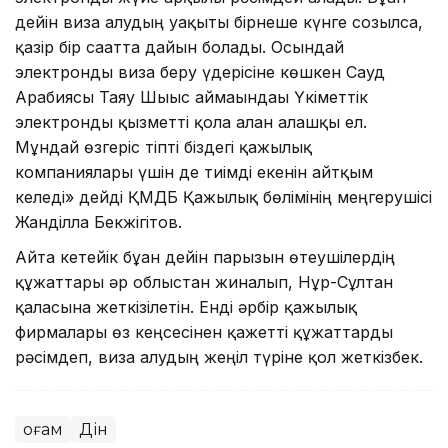
дейін виза алудың уақыты бірнеше күнге созылса,
қазір бір сағатта дайын болады. Осындай
электронды виза беру үдерісіне көшкен Сауд
Арабиясы Таяу Шығыс аймағындағы Үкіметтік
электронды қызметті қолға алған алғашқы ел.
Мұндай өзгеріс тіпті біздегі қажылық
компаниялары үшін де тиімді екенін айтқым
келеді» дейді ҚМДБ Қажылық бөлімінің меңгерушісі
Жанділла Бекжігітов.
Айта кетейік бұған дейін парызын өтеушілердің
құжаттары әр облыстан жиналып, Нұр-Сұлтан
қаласына жеткізілетін. Енді әрбір қажылық
фирмалары өз кеңсесінен қажетті құжаттарды
рәсімдеп, виза алудың жеңіл түріне қол жеткізбек.
Қоғам
Дін