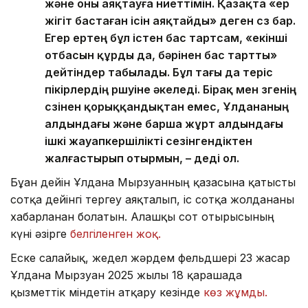
және оны аяқтауға ниеттімін. Қазақта «ер
жігіт бастаған ісін аяқтайды» деген сөз бар.
Егер ертең бұл істен бас тартсам, «екінші
отбасын құрды да, бәрінен бас тартты»
дейтіндер табылады. Бұл тағы да теріс
пікірлердің өршуіне әкеледі. Бірақ мен өзгенің
сөзінен қорыққандықтан емес, Ұлдананың
алдындағы және барша жұрт алдындағы
ішкі жауапкершілікті сезінгендіктен
жалғастырып отырмын, – деді ол.
Бұған дейін Ұлдана Мырзуанның қазасына қатысты
сотқа дейінгі тергеу аяқталып, іс сотқа жолданғаны
хабарланған болатын. Алғашқы сот отырысының
күні әзірге
белгіленген жоқ.
Еске салайық, жедел жәрдем фельдшері 23 жасар
Ұлдана Мырзуан 2025 жылғы 18 қарашада
қызметтік міндетін атқару кезінде
көз жұмды.