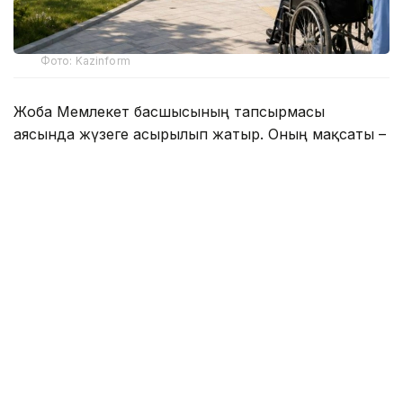
Фото: Kazinform
Жоба Мемлекет басшысының тапсырмасы
аясында жүзеге асырылып жатыр. Оның мақсаты –
мүгедектігі бар азаматтарға көрсетілетін
медициналық, әлеуметтік және психологиялық
оңалту қызметтерінің қолжетімділігін арттыру.
Қазіргі уақытта еліміздің 12 өңірінде әрқайсысы 150
орынға есептелген оңалту орталықтарының
құрылысы жүргізілуде. Жаңа нысандар кезек күту
уақытын қысқартып, қолдауға мұқтаж азаматтарға
қолайлы жағдай жасауға мүмкіндік береді.
«Соңғы үш жылда елімізде алты жаңа
оңалту орталығы пайдалануға берілді.
Оның ішінде 2023 жылы – Семей мен