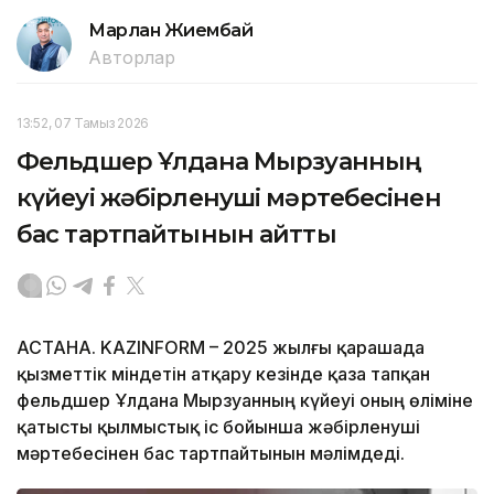
Марлан Жиембай
Авторлар
13:52, 07 Тамыз 2026
Фельдшер Ұлдана Мырзуанның
күйеуі жәбірленуші мәртебесінен
бас тартпайтынын айтты
АСТАНА. KAZINFORM – 2025 жылғы қарашада
қызметтік міндетін атқару кезінде қаза тапқан
фельдшер Ұлдана Мырзуанның күйеуі оның өліміне
қатысты қылмыстық іс бойынша жәбірленуші
мәртебесінен бас тартпайтынын мәлімдеді.