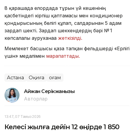
8 қарашада елордада тұрғын үй кешенінің
қасбетіндегі кірпіш қаптамасы мен кондиционер
қондырғысының бөлігі құлап, салдарынан 5 адам
зардап шекті. Зардап шеккендердің бәрі № 1
көпсалалы ауруханаға
жеткізілді.
Мемлекет басшысы қаза тапқан фельдшерді «Ерлігі
үшін» медалімен
марапаттады.
Астана
Оқиға
Қоғам
Айжан Серікжанқызы
Авторлар
13:47, 07 Тамыз 2026
Келесі жылға дейін 12 өңірде 1 850