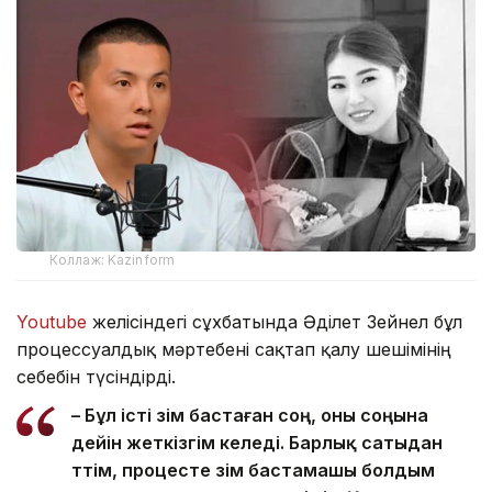
Коллаж: Kazinform
Youtube
желісіндегі сұхбатында Әділет Зейнел бұл
процессуалдық мәртебені сақтап қалу шешімінің
себебін түсіндірді.
– Бұл істі өзім бастаған соң, оны соңына
дейін жеткізгім келеді. Барлық сатыдан
өттім, процесте өзім бастамашы болдым