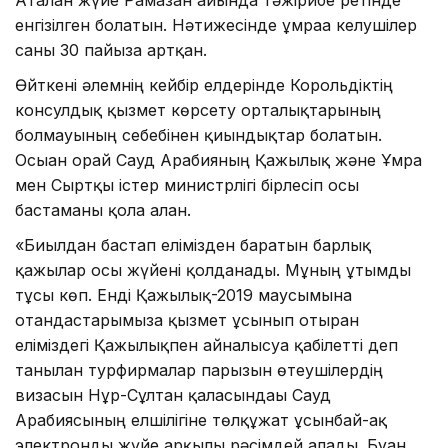
енгізілген болатын. Нәтижесінде ұмраға келушілер
саны 30 пайызға артқан.
Өйткені әлемнің кейбір елдерінде Корольдіктің
консулдық қызмет көрсету орталықтарының
болмауының себебінен қиындықтар болатын.
Осыған орай Сауд Арабияның Қажылық және Ұмра
мен Сыртқы істер министрлігі бірлесіп осы
бастаманы қолға алған.
«Биылдан бастап елімізден баратын барлық
қажылар осы жүйені қолданады. Мұның ұтымды
тұсы көп. Енді Қажылық-2019 маусымына
отандастарымызға қызмет ұсынып отырған
еліміздегі Қажылықпен айналысуға қабілетті деп
танылған турфирмалар парызын өтеушілердің
визасын Нұр-Сұлтан қаласындағы Сауд
Арабиясының елшілігіне төлқұжат ұсынбай-ақ
электронды жүйе арқылы рәсімдей алады. Бұған