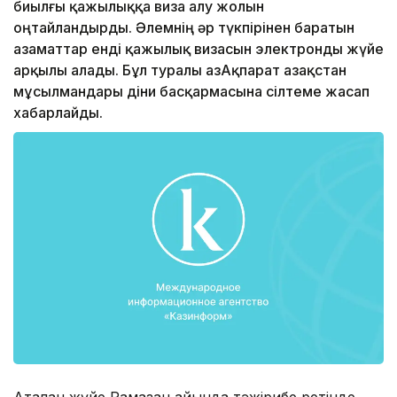
биылғы қажылыққа виза алу жолын
оңтайландырды. Әлемнің әр түкпірінен баратын
азаматтар енді қажылық визасын электронды жүйе
арқылы алады. Бұл туралы ҚазАқпарат Қазақстан
мұсылмандары діни басқармасына сілтеме жасап
хабарлайды.
Аталған жүйе Рамазан айында тәжірибе ретінде