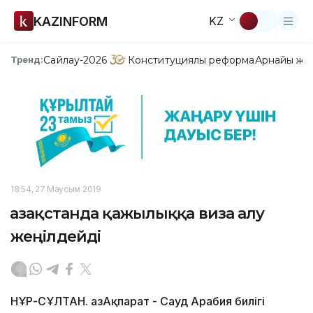
KAZINFORM
KZ
Сайлау-2026
Конституциялық реформа
Арнайы жо
Тренд:
18:54, 27 Маусым 2019
Қазақстанда қажылыққа виза алу
жеңілдейді
НҰР-СҰЛТАН. ҚазАқпарат - Сауд Арабия билігі