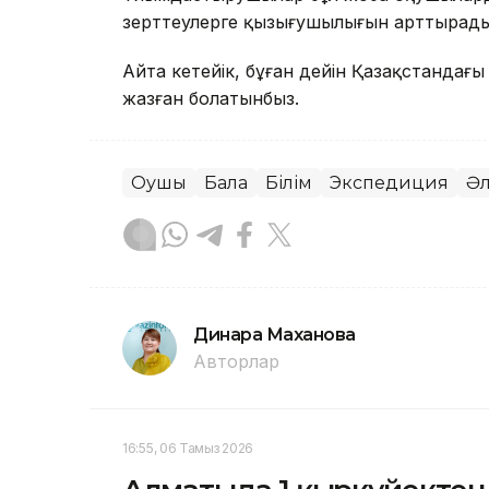
зерттеулерге қызығушылығын арттырады 
Айта кетейік, бұған дейін Қазақстандағ
жазған болатынбыз.
Оқушы
Бала
Білім
Экспедиция
Әл
Динара Маханова
Авторлар
16:55, 06 Тамыз 2026