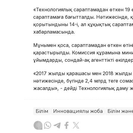
«Технологиялық сараптамадан өткен 19 
сараптамаға бағытталды. Нәтижесінде, 
қорытындыны 14-і, ал құқықтық сараптама
хабарламасында.
Мұнымен қоса, сараптамадан өткен өтін
қарастырылды. Комиссия құрамына минис
ұйымдардың, сондай-ақ агенттіктің өкілдері
«2017 жылдың қарашасы мен 2018 жылдың
нәтижесінде, бүгінде 2,4 млрд теңге со
жасалды», - дейді Технологиялық даму жөн
Білім
Инновациялық жоба
Білім жән