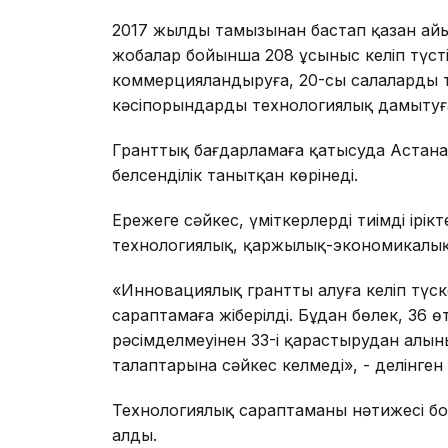
2017 жылдың тамызынан бастап қазан айы
жобалар бойынша 208 ұсыныс келіп түсті.
коммерцияландыруға, 20-сы салаларды т
кәсіпорындарды технологиялық дамытуға
Гранттық бағдарламаға қатысуда Астан
белсенділік танытқан көрінеді.
Ережеге сәйкес, үміткерлерді тиімді ірі
технологиялық, қаржылық-экономикалық ә
«Инновациялық грантты алуға келіп түскен
сараптамаға жіберілді. Бұдан бөлек, 36 ө
рәсімделмеуінен 33-і қарастырудан алын
талаптарына сәйкес келмеді», - делінген 
Технологиялық сараптаманың нәтижесі бой
алды.