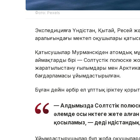
Фото: Pexels
Экспедицияға Үндістан, Қытай, Ресей жә
аралығындағы мектеп оқушылары қатыс
Қатысушылар Мурманскіден атомдық мұ
аймақтардың бірі — Солтүстік полюске ж
жаратылыстану ғылымдары мен Арктиканы
бағдарламасы ұйымдастырылған.
Бұған дейін әрбір ел ұлттық іріктеу қор
— Алдымызда Солтүстік полюске 
әлемде осы нүктеге жете алға
қосыламыз, — деді үндістандық
Ұйымдастырушылар бұл жоба оқушыларды