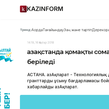
KAZINFORM
Ақорда
Тағайындау
Заң және тәртіп
Дерекқор
Тренд:
14:19, 16 Қаңтар 2018
Қазақстанда қомақты сом
беріледі
АСТАНА. ҚазАқпарат - Технологиялық 
гранттарды ұсыну бағдарламасы бо
хабарлайды ҚазАқпарат.