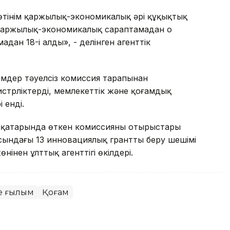
өтінім қаржылық-экономикалық әрі құқықтық
қаржылық-экономикалық сараптамадан оң
дан 18-і алды», - делінген агенттік
імдер тәуелсіз комиссия тарапынан
трліктердің, мемлекеттік және қоғамдық
 енді.
 қаңтарында өткен комиссияның отырыстары
масындағы 13 инновациялық грантты беру шешімі
інен ұлттық агенттігі өкілдері.
е ғылым
Қоғам