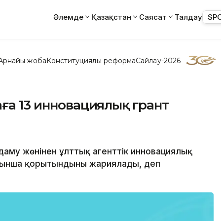
Әлемде
Қазақстан
Саясат
Талдау
SP
Арнайы жоба
Конституциялық реформа
Сайлау-2026
аға 13 инновациялық грант
даму жөнінен ұлттық агенттік инновациялық
йынша қорытындыны жариялады, деп