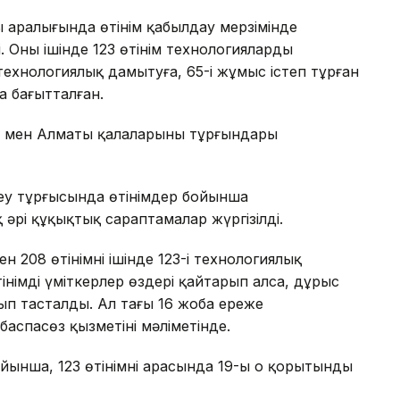
 аралығында өтінім қабылдау мерзімінде
 Оның ішінде 123 өтінім технологияларды
ехнологиялық дамытуға, 65-і жұмыс істеп тұрған
 бағытталған.
а мен Алматы қалаларының тұрғындары
ктеу тұрғысында өтінімдер бойынша
рі құқықтық сараптамалар жүргізілді.
 208 өтінімнің ішінде 123-і технологиялық
тінімді үміткерлер өздері қайтарып алса, дұрыс
ып тасталды. Ал тағы 16 жоба ереже
баспасөз қызметінің мәліметінде.
ынша, 123 өтінімнің арасында 19-ы оң қорытынды