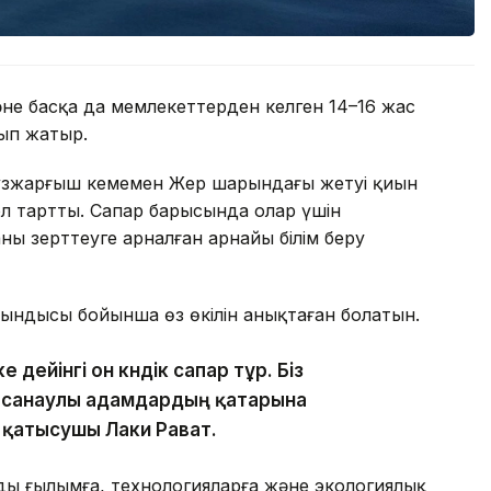
не басқа да мемлекеттерден келген 14–16 жас
ып жатыр.
зжарғыш кемемен Жер шарындағы жетуі қиын
ол тартты. Сапар барысында олар үшін
 зерттеуге арналған арнайы білім беру
ытындысы бойынша өз өкілін анықтаған болатын.
дейінгі он күндік сапар тұр. Біз
н санаулы адамдардың қатарына
 қатысушы Лаки Рават.
ң ғылымға, технологияларға және экологиялық