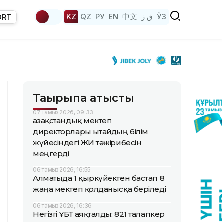
KZ
QZ
РУ
EN
中文
ق ز
ЎЗ
ORT
Тақырыпқа қатысты
07 тамыз 2026, 09:33
Қазақстандық мектеп
директорлары Қытайдың білім
жүйесіндегі ЖИ тәжірибесін
меңгерді
06 тамыз 2026, 16:55
Алматыда 1 қыркүйектен бастап 8
жаңа мектеп қолданысқа беріледі
06 тамыз 2026, 16:36
Негізгі ҰБТ аяқталды: 821 талапкер