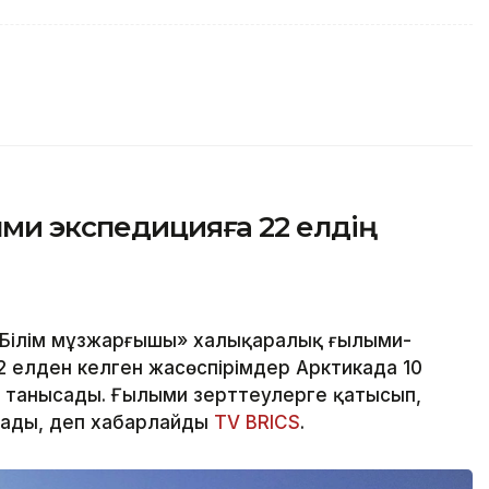
ыми экспедицияға 22 елдің
«Білім мұзжарғышы» халықаралық ғылыми-
2 елден келген жасөспірімдер Арктикада 10
танысады. Ғылыми зерттеулерге қатысып,
рады, деп хабарлайды
TV BRICS
.