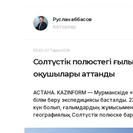
Руслан Ғаббасов
Авторлар
05:40, 07 Тамыз 2026
Солтүстік полюстегі ғыл
оқушылары аттанды
АСТАНА. KAZINFORM — Мурманскіде 
білім беру экспедициясы басталды. 2
күн болып, ғалымдардың жұмысымен 
географиялық Солтүстік полюске ба