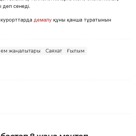
деп сенеді.
ы курорттарда
демалу
құны қанша тұратынын
ем жаңалықтары
Саяхат
Ғылым