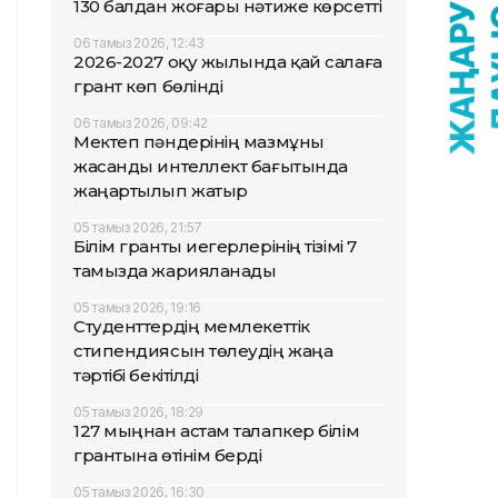
130 балдан жоғары нәтиже көрсетті
06 тамыз 2026, 12:43
2026-2027 оқу жылында қай салаға
грант көп бөлінді
06 тамыз 2026, 09:42
Мектеп пәндерінің мазмұны
жасанды интеллект бағытында
жаңартылып жатыр
05 тамыз 2026, 21:57
Білім гранты иегерлерінің тізімі 7
тамызда жарияланады
05 тамыз 2026, 19:16
Студенттердің мемлекеттік
стипендиясын төлеудің жаңа
тәртібі бекітілді
05 тамыз 2026, 18:29
127 мыңнан астам талапкер білім
грантына өтінім берді
05 тамыз 2026, 16:30