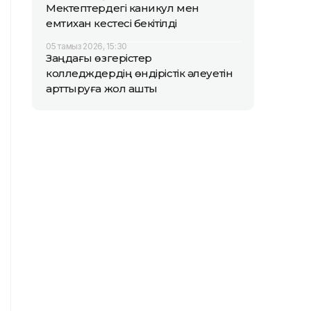
Мектептердегі каникул мен
емтихан кестесі бекітілді
05 тамыз 2026, 15:30
Заңдағы өзгерістер
колледждердің өндірістік әлеуетін
арттыруға жол ашты