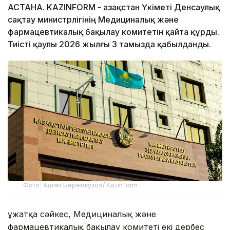
АСТАНА. KAZINFORM - Қазақстан Үкіметі Денсаулық
сақтау министрлігінің Медициналық және
фармацевтикалық бақылау комитетін қайта құрды.
Тиісті қаулы 2026 жылғы 3 тамызда қабылданды.
Фото: Адлет Беремкулов/ Kazinform
Құжатқа сәйкес, Медициналық және
фармацевтикалық бақылау комитеті екі дербес