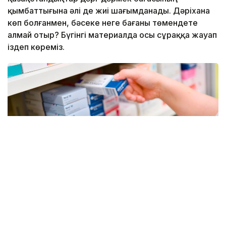
қымбаттығына әлі де жиі шағымданады. Дәріхана
көп болғанмен, бәсеке неге бағаны төмендете
алмай отыр? Бүгінгі материалда осы сұраққа жауап
іздеп көреміз.
Фото: Kazinform
«Ұсыныс-сұраныс» қағидатына бағынбайтын