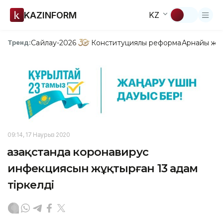
KAZINFORM
KZ
Сайлау-2026
Конституциялық реформа
Арнайы жо
Тренд:
09:14, 17 Наурыз 2020
Қазақстанда коронавирус
инфекциясын жұқтырған 13 адам
тіркелді