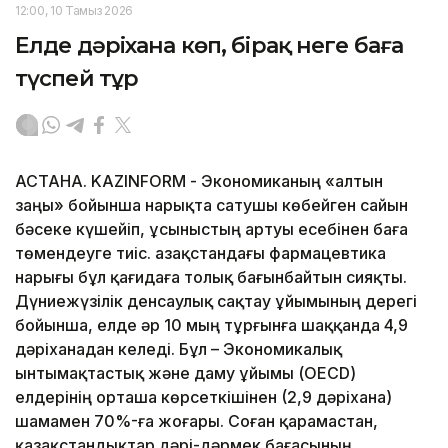
12:00, 10 Тамыз 2026
Елде дәріхана көп, бірақ неге баға
түспей тұр
АСТАНА. KAZINFORM - Экономиканың «алтын
заңы» бойынша нарықта сатушы көбейген сайын
бәсеке күшейіп, ұсыныстың артуы есебінен баға
төмендеуге тиіс. Қазақстандағы фармацевтика
нарығы бұл қағидаға толық бағынбайтын сияқты.
Дүниежүзілік денсаулық сақтау ұйымының дерегі
бойынша, елде әр 10 мың тұрғынға шаққанда 4,9
дәріханадан келеді. Бұл – Экономикалық
ынтымақтастық және даму ұйымы (OECD)
елдерінің орташа көрсеткішінен (2,9 дәріхана)
шамамен 70%-ға жоғары. Соған қарамастан,
қазақстандықтар дәрі-дәрмек бағасының