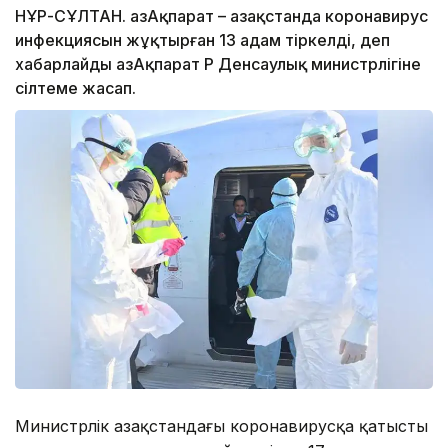
НҰР-СҰЛТАН. ҚазАқпарат – Қазақстанда коронавирус
инфекциясын жұқтырған 13 адам тіркелді, деп
хабарлайды ҚазАқпарат ҚР Денсаулық министрлігіне
сілтеме жасап.
Министрлік Қазақстандағы коронавирусқа қатысты