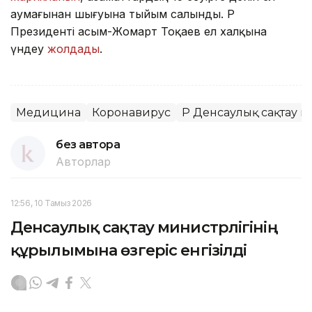
аумағынан шығуына тыйым салынды. ҚР
Президенті Қасым-Жомарт Тоқаев ел халқына
үндеу
жолдады
.
Медицина
Коронавирус
ҚР Денсаулық сақтау м
без автора
Авторлар
12:56, 10 Тамыз 2026
Денсаулық сақтау министрлігінің
құрылымына өзгеріс енгізілді