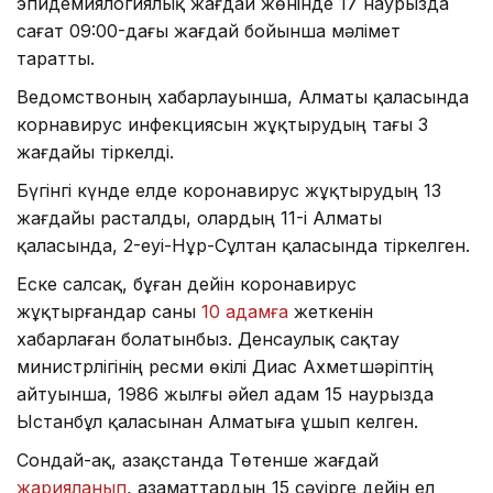
эпидемиялогиялық жағдай жөнінде 17 наурызда
сағат 09:00-дағы жағдай бойынша мәлімет
таратты.
Ведомствоның хабарлауынша, Алматы қаласында
корнавирус инфекциясын жұқтырудың тағы 3
жағдайы тіркелді.
Бүгінгі күнде елде коронавирус жұқтырудың 13
жағдайы расталды, олардың 11-і Алматы
қаласында, 2-еуі-Нұр-Сұлтан қаласында тіркелген.
Еске салсақ, бұған дейін коронавирус
жұқтырғандар саны
10 адамға
жеткенін
хабарлаған болатынбыз. Денсаулық сақтау
министрлігінің ресми өкілі Диас Ахметшәріптің
айтуынша, 1986 жылғы әйел адам 15 наурызда
Ыстанбұл қаласынан Алматыға ұшып келген.
Сондай-ақ, Қазақстанда Төтенше жағдай
жарияланып
, азаматтардың 15 сәуірге дейін ел