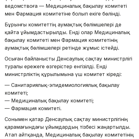
ведомствоға — Медициналық бақылау комитеті
мен Фармация комитетіне болып екіге бөлінді.
Бұрынғы комитеттің аумақтық бөлімшелері де
қайта ұйымдастырылды. Енді олар Медициналық
бақылау комитеті мен Фармация комитетінің
аумақтық бөлімшелері ретінде жұмыс істейді.
Осыған байланысты Денсаулық сақтау министрлігі
туралы ережеге өзгерістер енгізілді. Енді
министрліктің құрылымына үш комитет кіреді:
— Санитариялық-эпидемиологиялық бақылау
комитеті;
— Медициналық бақылау комитеті;
— Фармация комитеті.
Сонымен қатар Денсаулық сақтау министрлігінің
қарамағындағы ұйымдардың тізбесі жаңартылды.
Атап айтқанда, Медициналық бақылау комитетінің