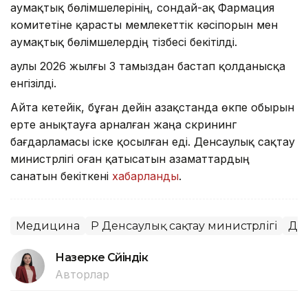
аумақтық бөлімшелерінің, сондай-ақ Фармация
комитетіне қарасты мемлекеттік кәсіпорын мен
аумақтық бөлімшелердің тізбесі бекітілді.
Қаулы 2026 жылғы 3 тамыздан бастап қолданысқа
енгізілді.
Айта кетейік, бұған дейін Қазақстанда өкпе обырын
ерте анықтауға арналған жаңа скрининг
бағдарламасы іске қосылған еді. Денсаулық сақтау
министрлігі оған қатысатын азаматтардың
санатын бекіткені
хабарланды
.
Медицина
ҚР Денсаулық сақтау министрлігі
Де
Назерке Сүйіндік
Авторлар