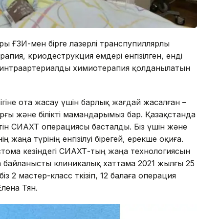
ры ҒЗИ-мен бірге лазерлі транспупиллярлы
апия, криодеструкция емдері енгізілген, енді
ивті интраартериалды химиотерапия қолданылатын
сігіне ота жасау үшін барлық жағдай жасалған –
ғы және білікті мамандарымыз бар. Қазақстанда
етін СИАХТ операциясы басталды. Біз үшін және
 жаңа түрінің енгізілуі бірегей, ерекше оқиға.
тома кезіндегі СИАХТ-тың жаңа технологиясын
яға байланысты клиникалық хаттама 2021 жылғы 25
із 2 мастер-класс өткізіп, 12 балаға операция
лена Тян.