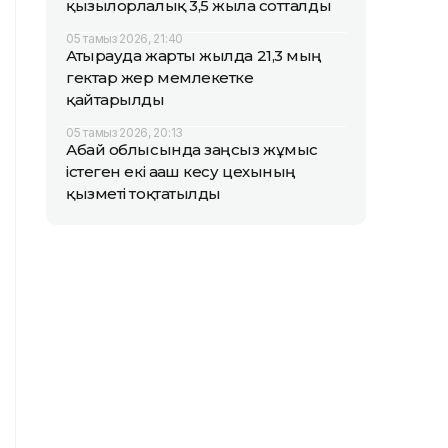
қызылорлалық 3,5 жылға сотталды
05 тамыз 2026, 21:40
Атырауда жарты жылда 21,3 мың
гектар жер мемлекетке
қайтарылды
05 тамыз 2026, 20:13
Абай облысында заңсыз жұмыс
істеген екі ағаш кесу цехының
қызметі тоқтатылды