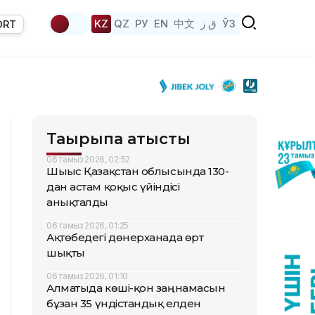
KZ
QZ
РУ
EN
中文
ق ز
ЎЗ
ORT
Тақырыпқа қатысты
06 тамыз 2026, 02:52
Шығыс Қазақстан облысында 130-
дан астам қоқыс үйіндісі
анықталды
06 тамыз 2026, 01:25
Ақтөбедегі дөнерханада өрт
шықты
06 тамыз 2026, 01:10
Алматыда көші-қон заңнамасын
бұзған 35 үндістандық елден