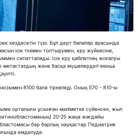
сирек кездесетін түрі. Бұл дерт балалар арасында
асын ісік тінімен толтырумен, көру жүйкесіне,
ғыммен сипатталады. Ісік көру қабілетінің жоғалуы
ар метастаздың және басқа мүшелердегі екінші
ауіпті.
озымен 8100 бала тіркеледі. Оның 570 - 810-ы
ыми орталығы ұсынған мәліметке сүйенсек, жыл
ің (ретинобластоманың) 20-25 жаңа жағдайы
областомасы бар барлық науқастар Педиатрия
ығында емделуде.