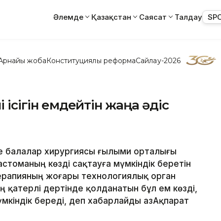
Әлемде
Қазақстан
Саясат
Талдау
SP
Арнайы жоба
Конституциялық реформа
Сайлау-2026
і ісігін емдейтін жаңа әдіс
не балалар хирургиясы ғылыми орталығы
стоманың көзді сақтауға мүмкіндік беретін
ерапияның жоғары технологиялық орган
ің қатерлі дертінде қолданатын бұл ем көзді,
мүмкіндік береді, деп хабарлайды ҚазАқпарат