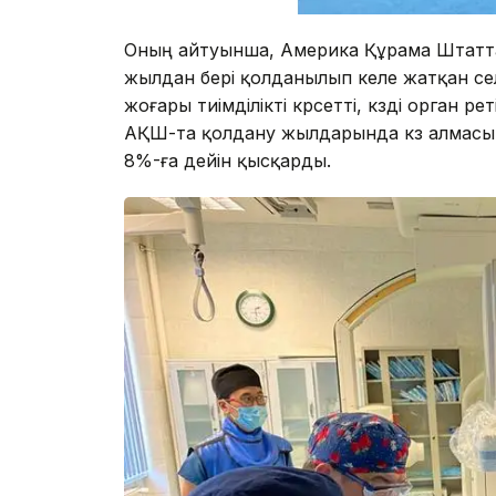
Оның айтуынша, Америка Құрама Штатта
жылдан бері қолданылып келе жатқан се
жоғары тиімділікті көрсетті, көзді орган рет
АҚШ-та қолдану жылдарында көз алмасы
8%-ға дейін қысқарды.