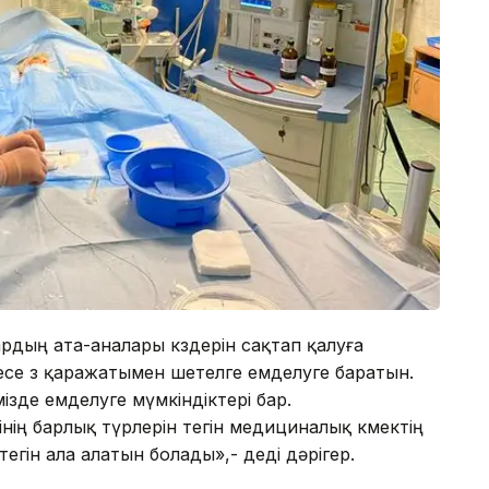
ардың ата-аналары көздерін сақтап қалуға
се өз қаражатымен шетелге емделуге баратын.
імізде емделуге мүмкіндіктері бар.
ің барлық түрлерін тегін медициналық көмектің
 тегін ала алатын болады»,- деді дәрігер.