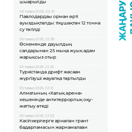
шығарылды
06 тамыз 2026, 00:31
Павлодардағы орман өрті
ауыздықталды: тікұшақтан 12 тонна
су төгілді
05 тамыз 2026, 22:36
Өскеменде дауылдың
салдарынан 25 мыңға жуық адам
жарықсыз отыр
05 тамыз 2026, 22:25
Түркістанда дрифт жасаған
жүргізуші жауапқа тартылды
05 тамыз 2026, 22:12
Алматының «Халық арена»
кешенінде антитеррорлық оқу-
жаттығу өтеді
05 тамыз 2026, 22:02
Кәсіпкерлерге арналған грант
бағдарламасын жарнамалаған