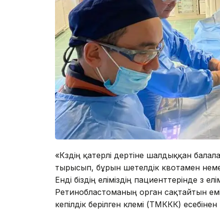
«Көздің қатерлі дертіне шалдыққан балал
тырысып, бұрын шетелдік квотамен неме
Енді біздің еліміздің пациенттерінде өз ел
Ретинобластоманың орган сақтайтын емін
кепілдік берілген көлемі (ТМККК) есебінен