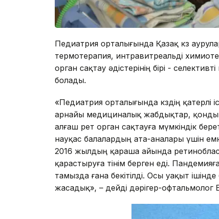
Педиатрия орталығында Қазақ көз аурула
термотерапия, интравитреальді химиотер
орган сақтау әдістерінің бірі - селект
болады.
«Педиатрия орталығында көздің қатерлі і
арнайы медициналық жабдықтар, қондыр
алғаш рет орган сақтауға мүмкіндік бер
науқас балалардың ата-аналары үшін емнің
2016 жылдың қараша айында ретиноблас
қарастыруға өтінім берген еді. Пандеми
тамызда ғана бекітілді. Осы уақыт ішінде б
жасадық», – дейді дәрігер-офтальмолог Е