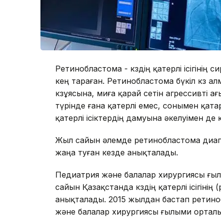
Ретинобластома - көздің қатерлі ісігінің 
кең тараған. Ретинобластома бүкіл көз алм
көзұясына, миға қарай өсетін агрессивті а
түрінде ғана қатерлі емес, сонымен қат
қатерлі ісіктердің дамуына әкелуімен де қ
Жыл сайын әлемде ретинобластома диагн
жаңа туған кезде анықталады.
Педиатрия және балалар хирургиясы ғыл
сайын Қазақстанда көздің қатерлі ісігін
анықталады. 2015 жылдан бастап ретин
және балалар хирургиясы ғылыми ортал