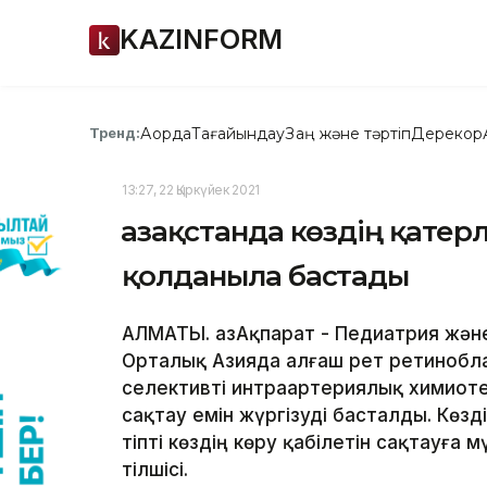
KAZINFORM
Ақорда
Тағайындау
Заң және тәртіп
Дерекқор
Тренд:
13:27, 22 Қыркүйек 2021
Қазақстанда көздің қатерл
қолданыла бастады
АЛМАТЫ. ҚазАқпарат - Педиатрия жә
Орталық Азияда алғаш рет ретинобла
селективті интраартериялық химиот
сақтау емін жүргізуді басталды. Көзд
тіпті көздің көру қабілетін сақтауға 
тілшісі.