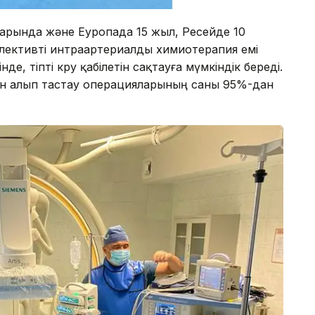
рында және Еуропада 15 жыл, Ресейде 10
лективті интраартериалды химиотерапия емі
інде, тіпті көру қабілетін сақтауға мүмкіндік береді.
н алып тастау операцияларының саны 95%-дан