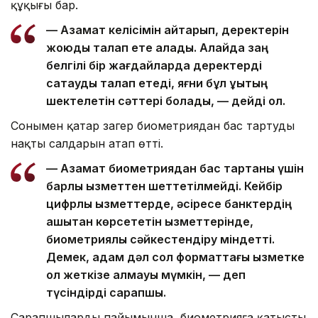
құқығы бар.
— Азамат келісімін қайтарып, деректерін
жоюды талап ете алады. Алайда заң
белгілі бір жағдайларда деректерді
сақтауды талап етеді, яғни бұл құқықтың
шектелетін сәттері болады, — дейді ол.
Сонымен қатар заңгер биометриядан бас тартудың
нақты салдарын атап өтті.
— Азамат биометриядан бас тартқаны үшін
барлық қызметтен шеттетілмейді. Кейбір
цифрлық қызметтерде, әсіресе банктердің
қашықтан көрсететін қызметтерінде,
биометриялық сәйкестендіру міндетті.
Демек, адам дәл сол форматтағы қызметке
қол жеткізе алмауы мүмкін, — деп
түсіндірді сарапшы.
Сарапшылардың пайымынша, биометрияға қатысты