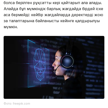
болса берілген рұқсатты кері қайтарып ала алады.
Алайда бұл мүмкіндік барлық жағдайда бірдей іске
аса бермейді: кейбір жағдайларда деректерді жою
заң талаптарына байланысты кейінге қалдырылуы
мүмкін.
Фото: freepik.com