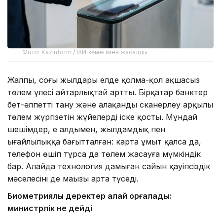
Фото: Kazinform / ЖИ көмегімен жасалды
Жалпы, соңғы жылдары елде қолма-қол ақшасыз
төлем үлесі айтарлықтай артты. Бірқатар банктер
бет-әлпетті тану және алақанды сканерлеу арқылы
төлем жүргізетін жүйелерді іске қосты. Мұндай
шешімдер, ең алдымен, жылдамдық пен
ыңғайлылыққа бағытталған: карта ұмыт қалса да,
телефон өшіп тұрса да төлем жасауға мүмкіндік
бар. Алайда технология дамыған сайын қауіпсіздік
мәселесінің де маңызы арта түседі.
Биометриялық деректер қалай қорғалады:
министрлік не дейді