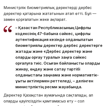
Министрлік биометриялық деректердің дербес
деректер қатарына жататынын атап өтті. Бұл —
заңмен қорғалатын жеке ақпарат.
– Қазақстан Республикасының Цифрлық
кодексінің 47-бабына сәйкес, цифрлық
аутентификация кезінде қолданылатын
биометриялық деректер дербес деректерге
жатады және «Дербес деректер және
оларды қорғау туралы» заңға сәйкес
қорғалуға тиіс. Осыған байланысты оларды
жинау, өңдеу және сақтау тәртібі
қолданыстағы заңнама және нормативтік-
құқықтық актілермен реттеледі, – делінген
министрліктің ресми жауабында.
Деректер Қазақстан аумағында сақталады, ал
олардың қауіпсіздігін қамтамасыз ету – сол