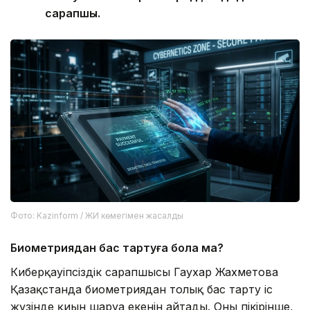
сарапшы.
Фото: Kazinform / ЖИ көмегімен жасалды
Биометриядан бас тартуға бола ма?
Киберқауіпсіздік сарапшысы Гаухар Жахметова
Қазақстанда биометриядан толық бас тарту іс
жүзінде қиын шаруа екенін айтады. Оның пікірінше,