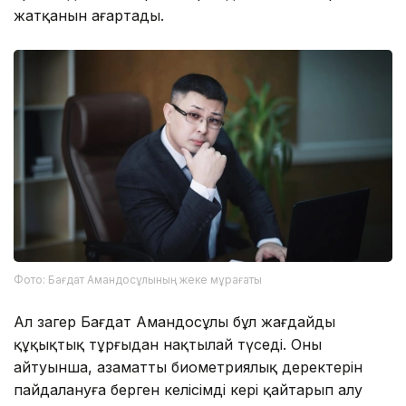
жатқанын аңғартады.
Фото: Бағдат Амандосұлының жеке мұрағаты
Ал заңгер Бағдат Амандосұлы бұл жағдайды
құқықтық тұрғыдан нақтылай түседі. Оның
айтуынша, азаматтың биометриялық деректерін
пайдалануға берген келісімді кері қайтарып алу