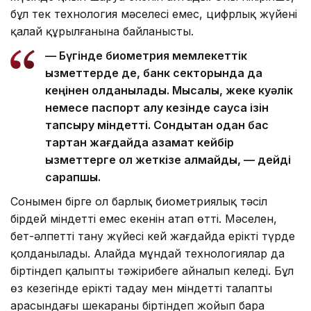
бұл тек технология мәселесі емес, цифрлық жүйенің
қалай құрылғанына байланысты.
— Бүгінде биометрия мемлекеттік
қызметтерде де, банк секторында да
кеңінен қолданылады. Мысалы, жеке куәлік
немесе паспорт алу кезінде саусақ ізін
тапсыру міндетті. Сондықтан одан бас
тартқан жағдайда азамат кейбір
қызметтерге қол жеткізе алмайды, — дейді
сарапшы.
Сонымен бірге ол барлық биометриялық тәсіл
бірдей міндетті емес екенін атап өтті. Мәселен,
бет-әлпетті тану жүйесі кей жағдайда ерікті түрде
қолданылады. Алайда мұндай технологиялар да
біртіндеп қалыпты тәжірибеге айналып келеді. Бұл
өз кезегінде ерікті таңдау мен міндетті талаптың
арасындағы шекараны біртіндеп жойып бара