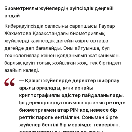
Биометриялық жүйелердің қауіпсіздік деңгейі
қандай
Киберқауіпсіздік саласының сарапшысы Гаухар
Жахметова Қазақстандағы биометриялық
жүйелердің қауіпсіздік деңгейін әзірге орташа
деңгейде деп бағалайды. Оның айтуынша, бұл
технологиялар кеңінен қолданылып жатқанымен,
барлық қауіп толық жойылған жоқ, тек біртіндеп
азайып келеді.
— Қазіргі жүйелерде деректер шифрлау
арқылы қорғалады, яғни арнайы
криптографиялық әдістер пайдаланылады.
Ірі дерекқорларда қосымша қорғаныс ретінде
биометриямен қатар PIN-код немесе бір
реттік пароль енгізілген. Сонымен бірге
жүйелер белгілі бір мерзімде тексеріліп,