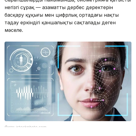
негізгі сұрақ — азаматтың дербес деректерін
басқару құқығы мен цифрлық ортадағы нақты
таңдау еркіндігі қаншалықты сақталады деген
мәселе.
Фото: istockphoto.com