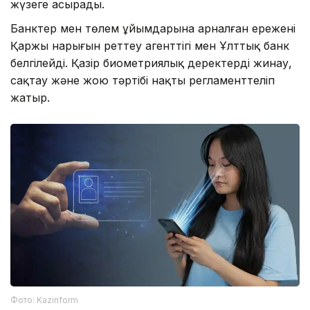
жүзеге асырады.
Банктер мен төлем ұйымдарына арналған ережені
Қаржы нарығын реттеу агенттігі мен Ұлттық банк
белгілейді. Қазір биометриялық деректерді жинау,
сақтау және жою тәртібі нақты регламенттеліп
жатыр.
Фото: Kazinform