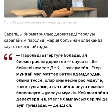
Фото: Гаухар Жахметованың жеке мұрағатынан
Сарапшы биометриялық деректердің таралуы
қарапайым парольдің жария болуынан әлдеқайда
қауіпті екенін айтады.
— Парольді өзгертуге болады, ал
биометриялық деректер — саусақ ізі, бет
бейнесі немесе ДНҚ — өзгермейді. Егер
мұндай мәліметтер бөтен адамдардың
қолына түссе, олар оны несие рәсімдеуге,
жеке тұлғаның атын пайдалануға немесе
бопсалауға жұмсауы мүмкін. Кей жағдайда
деректердің шетелге бақылаусыз берілуі де
қауіп туғызады, — дейді ол.