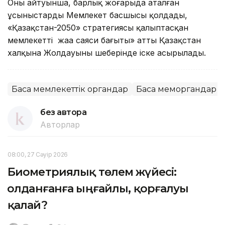
Оның айтуынша, барлық жоғарыда аталған
ұсыныстарды Мемлекет басшысы қолдады,
«Қазақстан-2050» стратегиясы қалыптасқан
мемлекеттің жаңа саяси бағыты» атты Қазақстан
халқына Жолдауының шеңберінде іске асырылады.
Басқа мемлекеттік органдар
Басқа меморгандар
без автора
Авторлар
08:00, 27 Сәуір 2026
Биометриялық төлем жүйесі:
Қолданғанға ыңғайлы, қорғалуы
қалай?