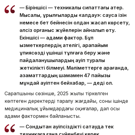
— Біріншісі — техникалық сипаттағы қатер.
Мысалы, құрылғыларды «алдау»: саусақ ізін
немесе бет бейнесін қолдан жасап көрсету,
әлсіз қорғаныс жүйелерін айналып өту.
Екіншісі — адами фактор. Бұл
қызметкерлердің қателігі, қарапайым
құпиясөзді үшінші тұлғаға беру және
пайдаланушылардың қауіп туралы
жеткілікті білмеуі. Мәліметтерге қарағанда,
азаматтардың шамамен 47 пайызы
мұндай қауіптен бейхабар, — деді ол.
Сарапшының сөзінше, 2025 жылы тіркелген
көптеген деректердің таралу жағдайы, соның ішінде
медициналық ұйымдардағы оқиғалар, дәл осы
адами фактормен байланысты.
— Сондықтан қауіпсіздікті сақтауда тек
техникаға ғана сүйенбеуі керек.