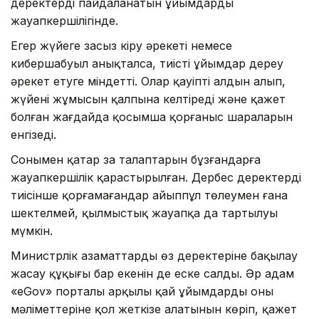
деректерді пайдаланатын ұйымдардың
жауапкершілігінде.
Егер жүйеге заңсыз кіру әрекеті немесе
кибершабуыл анықталса, тиісті ұйымдар дереу
әрекет етуге міндетті. Олар қауіптің алдын алып,
жүйенің жұмысын қалпына келтіреді және қажет
болған жағдайда қосымша қорғаныс шараларын
енгізеді.
Сонымен қатар заң талаптарын бұзғандарға
жауапкершілік қарастырылған. Дербес деректерді
тиісінше қорғамағандар айыппұл төлеумен ғана
шектелмей, қылмыстық жауапқа да тартылуы
мүмкін.
Министрлік азаматтардың өз деректеріне бақылау
жасау құқығы бар екенін де еске салды. Әр адам
«eGov» порталы арқылы қай ұйымдардың оның
мәліметтеріне қол жеткізе алатынын көріп, қажет