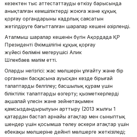
кезектен тыс аттестаттауды өткізу барысында
анықталған кемшіліктерді жоюға және құқық
қорғау органдарының кадрлық саясатын
жетілдіруге бағытталған шаралар кешені әзірленді.
Аталмыш шаралар кешенін бүгін Ақордада ҚР
Президенті Әкімшілігінің құқық қорғау
жүйесі бөлімінің меңгерушісі Алик
Шпекбаев мәлім етті.
Олардың негізгісі: жас мөлшерін ұлғайту және бір
органнан басқасына ауысқан кезде бірыңғай
талаптарды белгілеу; басшылық құрам үшін
біліктілік талаптарды өзгерту; қызметкерлердің
ақшалай үлесін және зейнетақымен
қамсыздандырылуын арттыру (2013 жылғы 1
қаңтардан бастап арнайы атақтар мен сыныптық
шендер үшін қосымша төлеу әскери атақтар үшін
еңбекақы мөлшеріне дейінгі мөлшерге жеткізіледі;