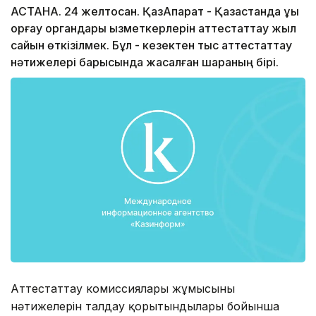
АСТАНА. 24 желтоқсан. ҚазАқпарат - Қазақстанда құқық
қорғау органдары қызметкерлерін аттестаттау жыл
сайын өткізілмек. Бұл - кезектен тыс аттестаттау
нәтижелері барысында жасалған шараның бірі.
Аттестаттау комиссиялары жұмысының
нәтижелерін талдау қорытындылары бойынша