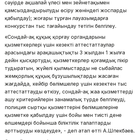
сәуірде ақшалай үлесі мен зейнетақымен
қамсыздандырылуды өсіру жөніндегі жоспарды
қабылдау); жоғары тұрған лауазымдарға
конкурстан тыс тағайындау тетігін белгілеу.
«Сондай-ақ құқық қорғау органдарының
қызметкерлері үшін кезекті аттестаттаулар
арасындағы арақашықтықты 3 жылдан 1 жылға
дейін қысқартуды, қызметкерлер қоғамдық пікір
тудыратын, жүйелі қылмыстарды не сыбайлас
жемқорлық құқық бұзушылықтарды жасаған
жағдайда, кейбір бөлімшелер үшін кезектен тыс
аттестаттауды өткізу, сондай-ақ жаңа қызметтерді
ашу критерийлерін заңнамалық түрде белгілеуді,
полиция сыртқы қызметтерінің бөлімшелеріне
қызметке қабылдау үшін бойы мен тиісті дене
өлшемдері бойынша біліктілік талаптарды
арттыруды көздеуде», - деп атап өтті А.Шпекбаев.