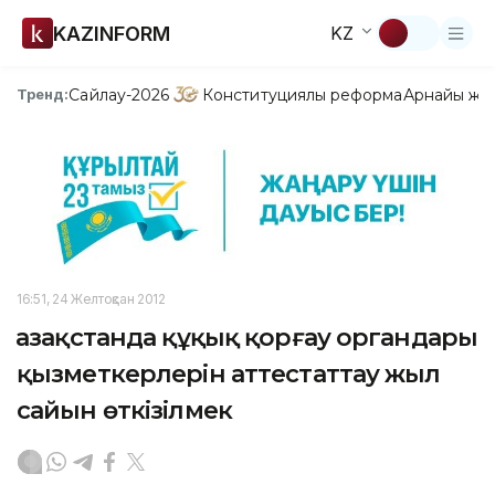
KAZINFORM
KZ
Сайлау-2026
Конституциялық реформа
Арнайы жо
Тренд:
16:51, 24 Желтоқсан 2012
Қазақстанда құқық қорғау органдары
қызметкерлерін аттестаттау жыл
сайын өткізілмек