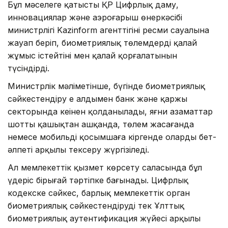
Бұл мәселеге қатысты ҚР Цифрлық даму,
инновациялар және аэроғарыш өнеркәсібі
министрлігі Kazinform агенттігінің ресми сауалына
жауап беріп, биометриялық төлемдердің қалай
жұмыс істейтіні мен қалай қорғалатынын
түсіндірді.
Министрлік мәліметінше, бүгінде биометриялық
сәйкестендіру ең алдымен банк және қаржы
секторында кеңінен қолданылады, яғни азаматтар
шотты қашықтан ашқанда, төлем жасағанда
немесе мобильді қосымшаға кіргенде олардың бет-
әлпеті арқылы тексеру жүргізіледі.
Ал мемлекеттік қызмет көрсету саласында бұл
үдеріс бірыңғай тәртіпке бағынады. Цифрлық
кодекске сәйкес, барлық мемлекеттік орган
биометриялық сәйкестендіруді тек Ұлттық
биометриялық аутентификация жүйесі арқылы