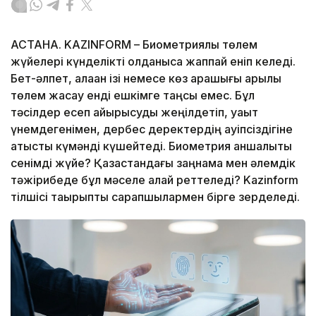
АСТАНА. KAZINFORM – Биометриялық төлем
жүйелері күнделікті қолданысқа жаппай еніп келеді.
Бет-әлпет, алақан ізі немесе көз қарашығы арқылы
төлем жасау енді ешкімге таңсық емес. Бұл
тәсілдер есеп айырысуды жеңілдетіп, уақыт
үнемдегенімен, дербес деректердің қауіпсіздігіне
қатысты күмәнді күшейтеді. Биометрия қаншалықты
сенімді жүйе? Қазақстандағы заңнама мен әлемдік
тәжірибеде бұл мәселе қалай реттеледі? Kazinform
тілшісі тақырыпты сарапшылармен бірге зерделеді.