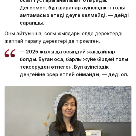
осал тұстары анықталып отырады.
Дегенмен, бұл шаралар қауіпсіздікті толық
қамтамасыз етеді деуге келмейді, — дейді
сарапшы.
Оның айтуынша, соңғы жылдары елде деректердің
жаппай таралу деректері де тіркелген.
— 2025 жылы да осындай жағдайлар
болды. Бұған қоса, барлық жүйе бірдей толық
тексеруден өтпеген. Бұл қауіпсіздік
деңгейіне әсер етпей қоймайды, — деді ол.