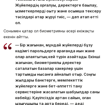
Жүйелердің қорғалуы, деректерге бақылау,
қызметкерлерді оқыту және қосымша тексеру
тәсілдері қатар жүруі тиіс, — деп атап өтті
ол.
Сонымен қатар ол биометрияның әсері екіжақты
екенін айтты.
— Бір жағынан, мұндай жүйелерді бұзу
кәдімгі парольдерге қарағанда қиын және
олар алаяқтықтың кей түрін азайтады. Екінші
жағынан, биометриялық деректер
сақталатын базалар хакерлер үшін
тартымды нысанға айналып отыр. Соңғы
жылдары банктерге, мемлекеттік
жүйелерге және бет-әлпетті тану
сервистеріне жасалатын шабуылдар саны
көбейді. Қауіпсіздік артқан сайын, оған
қызығушылық та арта береді, — деді