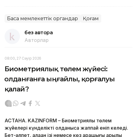
Басқа мемлекеттік органдар
Қоғам
без автора
Авторлар
08:00, 27 Сәуір 2026
Биометриялық төлем жүйесі:
Қолданғанға ыңғайлы, қорғалуы
қалай?
АСТАНА. KAZINFORM – Биометриялық төлем
жүйелері күнделікті қолданысқа жаппай еніп келеді.
Бет-әлпет, алақан ізі немесе көз қарашығы арқылы