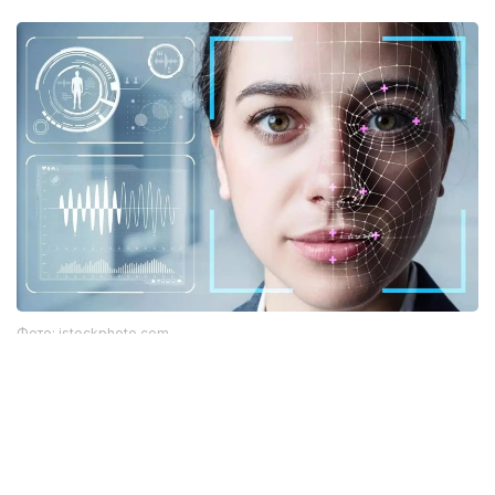
Фото: istockphoto.com
Әлемдік тәжірибе: технология бар, бірақ бәрі
бірдей сене бермейді
Биометриялық технологияларға қатысты
алаңдаушылық бекер емес. Әлемдік тәжірибе бұл