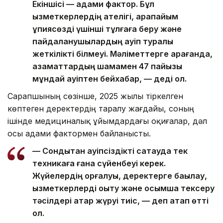
Екіншісі — адами фактор. Бұл
қызметкерлердің қателігі, қарапайым
құпиясөзді үшінші тұлғаға беру және
пайдаланушылардың қауіп туралы
жеткілікті білмеуі. Мәліметтерге қарағанда,
азаматтардың шамамен 47 пайызы
мұндай қауіптен бейхабар, — деді ол.
Сарапшының сөзінше, 2025 жылы тіркелген
көптеген деректердің таралу жағдайы, соның
ішінде медициналық ұйымдардағы оқиғалар, дәл
осы адами фактормен байланысты.
— Сондықтан қауіпсіздікті сақтауда тек
техникаға ғана сүйенбеуі керек.
Жүйелердің қорғалуы, деректерге бақылау,
қызметкерлерді оқыту және қосымша тексеру
тәсілдері қатар жүруі тиіс, — деп атап өтті
ол.