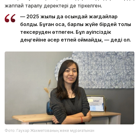
жаппай таралу деректері де тіркелген.
— 2025 жылы да осындай жағдайлар
болды. Бұған қоса, барлық жүйе бірдей толық
тексеруден өтпеген. Бұл қауіпсіздік
деңгейіне әсер етпей қоймайды, — деді ол.
Фото: Гаухар Жахметованың жеке мұрағатынан