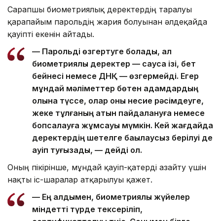
Сарапшы биометриялық деректердің таралуы
қарапайым парольдің жария болуынан әлдеқайда
қауіпті екенін айтады.
— Парольді өзгертуге болады, ал
биометриялық деректер — саусақ ізі, бет
бейнесі немесе ДНҚ — өзгермейді. Егер
мұндай мәліметтер бөтен адамдардың
қолына түссе, олар оны несие рәсімдеуге,
жеке тұлғаның атын пайдалануға немесе
бопсалауға жұмсауы мүмкін. Кей жағдайда
деректердің шетелге бақылаусыз берілуі де
қауіп туғызады, — дейді ол.
Оның пікірінше, мұндай қауіп-қатерді азайту үшін
нақты іс-шаралар атқарылуы қажет.
— Ең алдымен, биометриялық жүйелер
міндетті түрде тексеріліп,