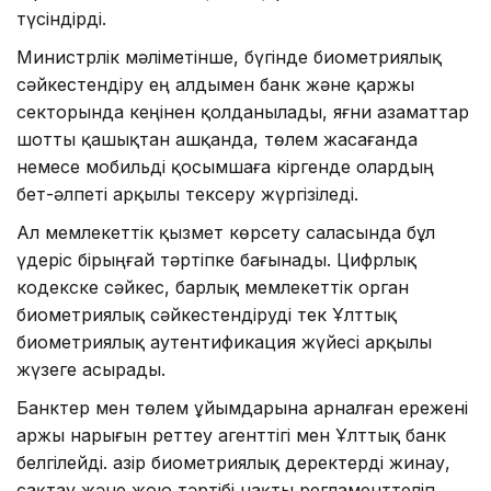
түсіндірді.
Министрлік мәліметінше, бүгінде биометриялық
сәйкестендіру ең алдымен банк және қаржы
секторында кеңінен қолданылады, яғни азаматтар
шотты қашықтан ашқанда, төлем жасағанда
немесе мобильді қосымшаға кіргенде олардың
бет-әлпеті арқылы тексеру жүргізіледі.
Ал мемлекеттік қызмет көрсету саласында бұл
үдеріс бірыңғай тәртіпке бағынады. Цифрлық
кодекске сәйкес, барлық мемлекеттік орган
биометриялық сәйкестендіруді тек Ұлттық
биометриялық аутентификация жүйесі арқылы
жүзеге асырады.
Банктер мен төлем ұйымдарына арналған ережені
Қаржы нарығын реттеу агенттігі мен Ұлттық банк
белгілейді. Қазір биометриялық деректерді жинау,
сақтау және жою тәртібі нақты регламенттеліп