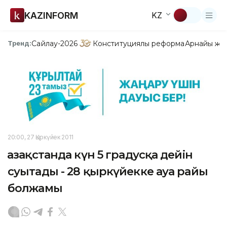
KAZINFORM
KZ
Сайлау-2026
Конституциялық реформа
Арнайы жо
Тренд:
20:00, 27 Қыркүйек 2011
Қазақстанда күн 5 градусқа дейін
суытады - 28 қыркүйекке ауа райы
болжамы