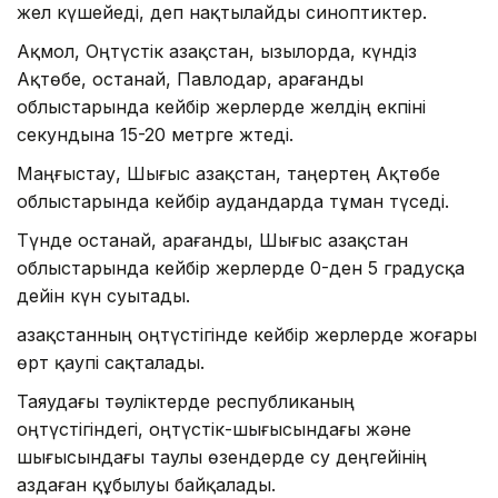
жел күшейеді, деп нақтылайды синоптиктер.
Ақмол, Оңтүстік Қазақстан, Қызылорда, күндіз
Ақтөбе, Қостанай, Павлодар, Қарағанды
облыстарында кейбір жерлерде желдің екпіні
секундына 15-20 метрге жтеді.
Маңғыстау, Шығыс Қазақстан, таңертең Ақтөбе
облыстарында кейбір аудандарда тұман түседі.
Түнде Қостанай, Қарағанды, Шығыс Қазақстан
облыстарында кейбір жерлерде 0-ден 5 градусқа
дейін күн суытады.
Қазақстанның оңтүстігінде кейбір жерлерде жоғары
өрт қаупі сақталады.
Таяудағы тәуліктерде республиканың
оңтүстігіндегі, оңтүстік-шығысындағы және
шығысындағы таулы өзендерде су деңгейінің
аздаған құбылуы байқалады.