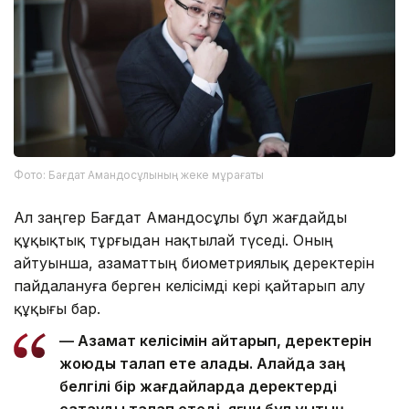
Фото: Бағдат Амандосұлының жеке мұрағаты
Ал заңгер Бағдат Амандосұлы бұл жағдайды
құқықтық тұрғыдан нақтылай түседі. Оның
айтуынша, азаматтың биометриялық деректерін
пайдалануға берген келісімді кері қайтарып алу
құқығы бар.
— Азамат келісімін қайтарып, деректерін
жоюды талап ете алады. Алайда заң
белгілі бір жағдайларда деректерді