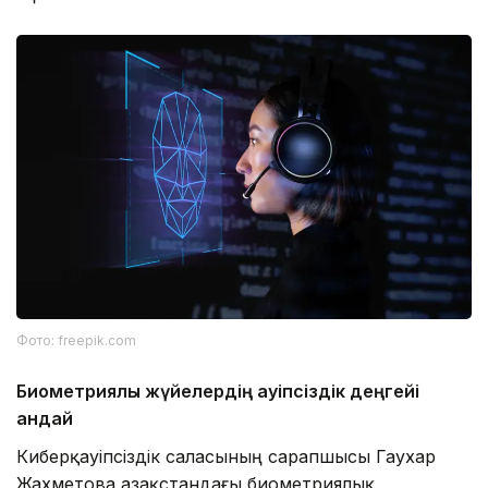
Фото: freepik.com
Биометриялық жүйелердің қауіпсіздік деңгейі
қандай
Киберқауіпсіздік саласының сарапшысы Гаухар
Жахметова Қазақстандағы биометриялық