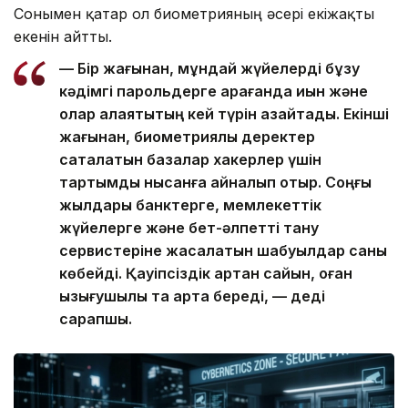
Сонымен қатар ол биометрияның әсері екіжақты
екенін айтты.
— Бір жағынан, мұндай жүйелерді бұзу
кәдімгі парольдерге қарағанда қиын және
олар алаяқтықтың кей түрін азайтады. Екінші
жағынан, биометриялық деректер
сақталатын базалар хакерлер үшін
тартымды нысанға айналып отыр. Соңғы
жылдары банктерге, мемлекеттік
жүйелерге және бет-әлпетті тану
сервистеріне жасалатын шабуылдар саны
көбейді. Қауіпсіздік артқан сайын, оған
қызығушылық та арта береді, — деді
сарапшы.