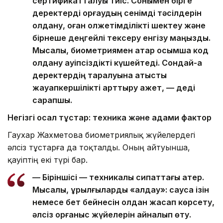
сертификатталуы тиіс. Сонымен бірге
деректерді қорғаудың сенімді тәсілдерін
қолдану, оған қолжетімділікті шектеу және
бірнеше деңгейлі тексеру енгізу маңызды.
Мысалы, биометриямен қатар қосымша код
қолдану қауіпсіздікті күшейтеді. Сондай-ақ
деректердің таралуына қатысты
жауапкершілікті арттыру қажет, — деді
сарапшы.
Негізгі осал тұстар: техника және адами фактор
Гаухар Жахметова биометриялық жүйелердегі
әлсіз тұстарға да тоқталды. Оның айтуынша,
қауіптің екі түрі бар.
— Біріншісі — техникалық сипаттағы қатер.
Мысалы, құрылғыларды «алдау»: саусақ ізін
немесе бет бейнесін қолдан жасап көрсету,
әлсіз қорғаныс жүйелерін айналып өту.