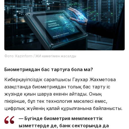
Фото: Kazinform / ЖИ көмегімен жасалды
Биометриядан бас тартуға бола ма?
Киберқауіпсіздік сарапшысы Гаухар Жахметова
Қазақстанда биометриядан толық бас тарту іс
жүзінде қиын шаруа екенін айтады. Оның
пікірінше, бұл тек технология мәселесі емес,
цифрлық жүйенің қалай құрылғанына байланысты.
— Бүгінде биометрия мемлекеттік
қызметтерде де, банк секторында да