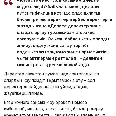
кодексінің 47-бабына сәйкес, цифрлық
аутентификация кезінде қолданылатын
биометриялық деректер дербес деректерге
жатады және «Дербес деректер және
оларды қорғау туралы» заңға сәйкес
қорғалуға тиіс. Осыған байланысты оларды
жинау, өңдеу және сақтау тәртібі
қолданыстағы заңнама және нормативтік-
құқықтық актілермен реттеледі, – делінген
министрліктің ресми жауабында.
Деректер Қазақстан аумағында сақталады, ал
олардың қауіпсіздігін қамтамасыз ету – сол
деректерді пайдаланатын ұйымдардың
жауапкершілігінде.
Егер жүйеге заңсыз кіру әрекеті немесе
кибершабуыл анықталса, тиісті ұйымдар дереу
әрекет етуге міндетті. Олар қауіптің алдын алып,