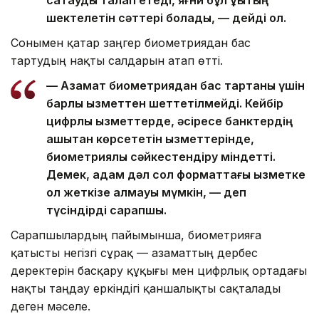
сақтауды талап етеді, яғни бұл құқықтың
шектелетін сәттері болады, — дейді ол.
Сонымен қатар заңгер биометриядан бас
тартудың нақты салдарын атап өтті.
— Азамат биометриядан бас тартқаны үшін
барлық қызметтен шеттетілмейді. Кейбір
цифрлық қызметтерде, әсіресе банктердің
қашықтан көрсететін қызметтерінде,
биометриялық сәйкестендіру міндетті.
Демек, адам дәл сол форматтағы қызметке
қол жеткізе алмауы мүмкін, — деп
түсіндірді сарапшы.
Сарапшылардың пайымынша, биометрияға
қатысты негізгі сұрақ — азаматтың дербес
деректерін басқару құқығы мен цифрлық ортадағы
нақты таңдау еркіндігі қаншалықты сақталады
деген мәселе.