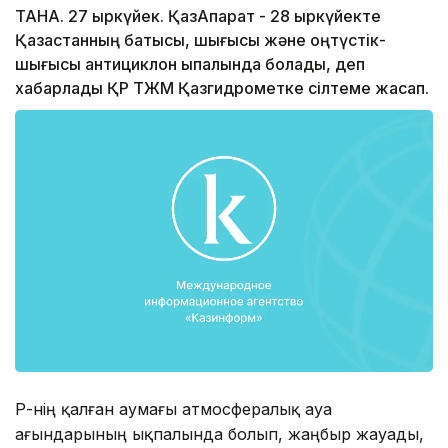
ТАНА. 27 қыркүйек. ҚазАқпарат - 28 қыркүйекте
Қазақстанның батысы, шығысы және оңтүстік-
шығысы антициклон ықпалында болады, деп
хабарлады ҚР ТЖМ Қазгидрометке сілтеме жасап.
ҚР-нің қалған аумағы атмосфералық ауа
ағындарының ықпалында болып, жаңбыр жауады,