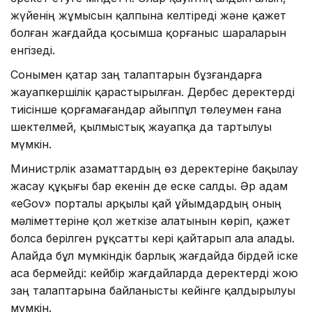
жүйенің жұмысын қалпына келтіреді және қажет
болған жағдайда қосымша қорғаныс шараларын
енгізеді.
Сонымен қатар заң талаптарын бұзғандарға
жауапкершілік қарастырылған. Дербес деректерді
тиісінше қорғамағандар айыппұл төлеумен ғана
шектелмей, қылмыстық жауапқа да тартылуы
мүмкін.
Министрлік азаматтардың өз деректеріне бақылау
жасау құқығы бар екенін де еске салды. Әр адам
«eGov» порталы арқылы қай ұйымдардың оның
мәліметтеріне қол жеткізе алатынын көріп, қажет
болса берілген рұқсатты кері қайтарып ала алады.
Алайда бұл мүмкіндік барлық жағдайда бірдей іске
аса бермейді: кейбір жағдайларда деректерді жою
заң талаптарына байланысты кейінге қалдырылуы
мүмкін.