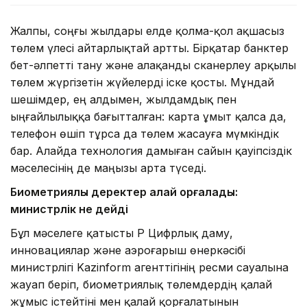
Жалпы, соңғы жылдары елде қолма-қол ақшасыз
төлем үлесі айтарлықтай артты. Бірқатар банктер
бет-әлпетті тану және алақанды сканерлеу арқылы
төлем жүргізетін жүйелерді іске қосты. Мұндай
шешімдер, ең алдымен, жылдамдық пен
ыңғайлылыққа бағытталған: карта ұмыт қалса да,
телефон өшіп тұрса да төлем жасауға мүмкіндік
бар. Алайда технология дамыған сайын қауіпсіздік
мәселесінің де маңызы арта түседі.
Биометриялық деректер қалай қорғалады:
министрлік не дейді
Бұл мәселеге қатысты ҚР Цифрлық даму,
инновациялар және аэроғарыш өнеркәсібі
министрлігі Kazinform агенттігінің ресми сауалына
жауап беріп, биометриялық төлемдердің қалай
жұмыс істейтіні мен қалай қорғалатынын