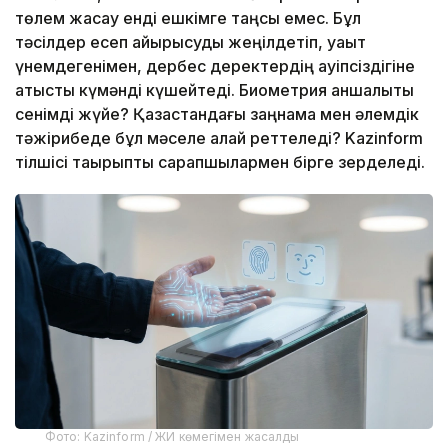
төлем жасау енді ешкімге таңсық емес. Бұл
тәсілдер есеп айырысуды жеңілдетіп, уақыт
үнемдегенімен, дербес деректердің қауіпсіздігіне
қатысты күмәнді күшейтеді. Биометрия қаншалықты
сенімді жүйе? Қазақстандағы заңнама мен әлемдік
тәжірибеде бұл мәселе қалай реттеледі? Kazinform
тілшісі тақырыпты сарапшылармен бірге зерделеді.
Фото: Kazinform / ЖИ көмегімен жасалды