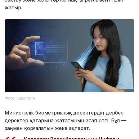
жатыр.
Фото: Kazinform
Министрлік биометриялық деректердің дербес
деректер қатарына жататынын атап өтті. Бұл —
заңмен қорғалатын жеке ақпарат.
– Қазақстан Республикасының Цифрлық