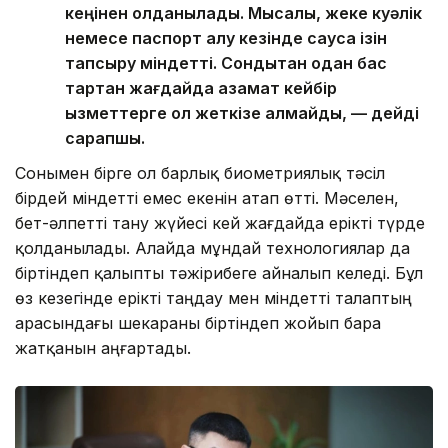
кеңінен қолданылады. Мысалы, жеке куәлік
немесе паспорт алу кезінде саусақ ізін
тапсыру міндетті. Сондықтан одан бас
тартқан жағдайда азамат кейбір
қызметтерге қол жеткізе алмайды, — дейді
сарапшы.
Сонымен бірге ол барлық биометриялық тәсіл
бірдей міндетті емес екенін атап өтті. Мәселен,
бет-әлпетті тану жүйесі кей жағдайда ерікті түрде
қолданылады. Алайда мұндай технологиялар да
біртіндеп қалыпты тәжірибеге айналып келеді. Бұл
өз кезегінде ерікті таңдау мен міндетті талаптың
арасындағы шекараны біртіндеп жойып бара
жатқанын аңғартады.