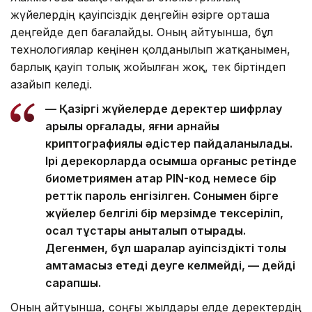
жүйелердің қауіпсіздік деңгейін әзірге орташа
деңгейде деп бағалайды. Оның айтуынша, бұл
технологиялар кеңінен қолданылып жатқанымен,
барлық қауіп толық жойылған жоқ, тек біртіндеп
азайып келеді.
— Қазіргі жүйелерде деректер шифрлау
арқылы қорғалады, яғни арнайы
криптографиялық әдістер пайдаланылады.
Ірі дерекқорларда қосымша қорғаныс ретінде
биометриямен қатар PIN-код немесе бір
реттік пароль енгізілген. Сонымен бірге
жүйелер белгілі бір мерзімде тексеріліп,
осал тұстары анықталып отырады.
Дегенмен, бұл шаралар қауіпсіздікті толық
қамтамасыз етеді деуге келмейді, — дейді
сарапшы.
Оның айтуынша, соңғы жылдары елде деректердің