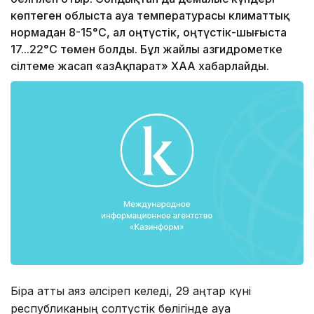
көптеген облыста ауа температурасы климаттық
нормадан 8-15°С, ал оңтүстік, оңтүстік-шығыста
17...22°С төмен болды. Бұл жайлы Қазгидрометке
сілтеме жасап «ҚазАқпарат» ХАА хабарлайды.
Бірақ қатты аяз әлсіреп келеді, 29 қаңтар күні
республиканың солтүстік бөлігінде ауа