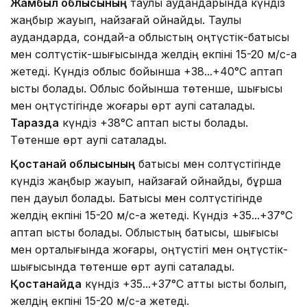
Жамбыл облысының
таулы аудандарында күндіз
жаңбыр жауып, найзағай ойнайды. Таулы
аудандарда, сондай-ақ облыстың оңтүстік-батысы
мен солтүстік-шығысында желдің екпіні 15-20 м/с-қа
жетеді. Күндіз облыс бойынша +38...+40°C аптап
ыстық болады. Облыс бойынша төтенше, шығысы
мен оңтүстігінде жоғары өрт қаупі сақталады.
Таразда
күндіз +38°C аптап ыстық болады.
Төтенше өрт қаупі сақталады.
Қостанай облысының
батысы мен солтүстігінде
күндіз жаңбыр жауып, найзағай ойнайды, бұршақ
пен дауыл болады. Батысы мен солтүстігінде
желдің екпіні 15-20 м/с-қа жетеді. Күндіз +35...+37°C
аптап ыстық болады. Облыстың батысы, шығысы
мен орталығында жоғары, оңтүстігі мен оңтүстік-
шығысында төтенше өрт қаупі сақталады.
Қостанайда
күндіз +35...+37°C қатты ыстық болып,
желдің екпіні 15-20 м/с-қа жетеді.