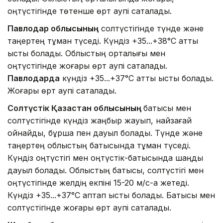
оңтүстігінде төтенше өрт қаупі сақталады.
Павлодар облысының
солтүстігінде түнде және
таңертең тұман түседі. Күндіз +35...+38°C қатты
ыстық болады. Облыстың орталығы мен
оңтүстігінде жоғары өрт қаупі сақталады.
Павлодарда
күндіз +35...+37°C қатты ыстық болады.
Жоғары өрт қаупі сақталады.
Солтүстік Қазақстан облысының
батысы мен
солтүстігінде күндіз жаңбыр жауып, найзағай
ойнайды, бұршақ пен дауыл болады. Түнде және
таңертең облыстың батысында тұман түседі.
Күндіз оңтүстігі мен оңтүстік-батысында шаңды
дауыл болады. Облыстың батысы, солтүстігі мен
оңтүстігінде желдің екпіні 15-20 м/с-қа жетеді.
Күндіз +35...+37°C аптап ыстық болады. Батысы мен
солтүстігінде жоғары өрт қаупі сақталады.