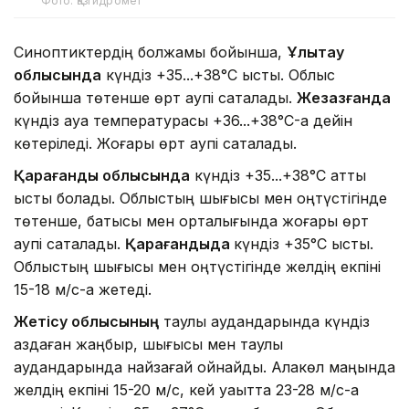
Фото: Қазгидромет
Синоптиктердің болжамы бойынша,
Ұлытау
облысында
күндіз +35...+38°C ыстық. Облыс
бойынша төтенше өрт қаупі сақталады.
Жезқазғанда
күндіз ауа температурасы +36...+38°C-қа дейін
көтеріледі. Жоғары өрт қаупі сақталады.
Қарағанды облысында
күндіз +35...+38°C қатты
ыстық болады. Облыстың шығысы мен оңтүстігінде
төтенше, батысы мен орталығында жоғары өрт
қаупі сақталады.
Қарағандыда
күндіз +35°C ыстық.
Облыстың шығысы мен оңтүстігінде желдің екпіні
15-18 м/с-қа жетеді.
Жетісу облысының
таулы аудандарында күндіз
аздаған жаңбыр, шығысы мен таулы
аудандарында найзағай ойнайды. Алакөл маңында
желдің екпіні 15-20 м/с, кей уақытта 23-28 м/с-қа