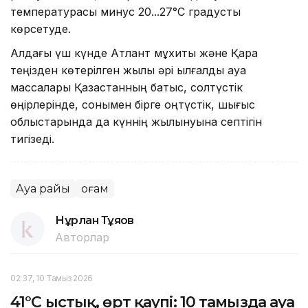
температурасы минус 20...27°С градусты
көрсетуде.
Алдағы үш күнде Атлант мұхиты және Қара
теңізден көтерілген жылы әрі ылғалды ауа
массалары Қазақстанның батыс, солтүстік
өңірлерінде, сонымен бірге оңтүстік, шығыс
облыстарында да күннің жылынуына септігін
тигізеді.
Ауа райы
Қоғам
Нұрлан Тұяқов
Авторлар
02:37, 10 Тамыз 2026
41°C ыстық, өрт қаупі: 10 тамызда ауа