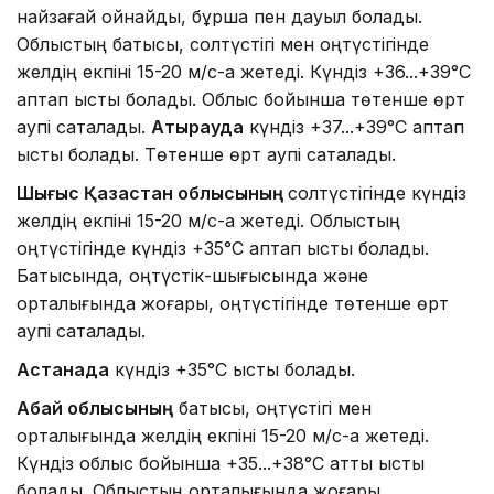
найзағай ойнайды, бұршақ пен дауыл болады.
Облыстың батысы, солтүстігі мен оңтүстігінде
желдің екпіні 15-20 м/с-қа жетеді. Күндіз +36...+39°C
аптап ыстық болады. Облыс бойынша төтенше өрт
қаупі сақталады.
Атырауда
күндіз +37...+39°C аптап
ыстық болады. Төтенше өрт қаупі сақталады.
Шығыс Қазақстан облысының
солтүстігінде күндіз
желдің екпіні 15-20 м/с-қа жетеді. Облыстың
оңтүстігінде күндіз +35°C аптап ыстық болады.
Батысында, оңтүстік-шығысында және
орталығында жоғары, оңтүстігінде төтенше өрт
қаупі сақталады.
Астанада
күндіз +35°C ыстық болады.
Абай облысының
батысы, оңтүстігі мен
орталығында желдің екпіні 15-20 м/с-қа жетеді.
Күндіз облыс бойынша +35...+38°C қатты ыстық
болады. Облыстың орталығында жоғары,