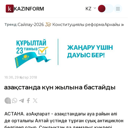
KAZINFORM
KZ
Сайлау-2026
Конституциялық реформа
Арнайы жо
Тренд:
16:36, 29 Қаңтар 2018
Қазақстанда күн жылына бастайды
АСТАНА. ҚазАқпарат - Қазақстандағы ауа райын әлі
де орталығы Алтай үстінде тұрған суық антициклон
белгілеп отыр. Сондықтан да демалыс күндері