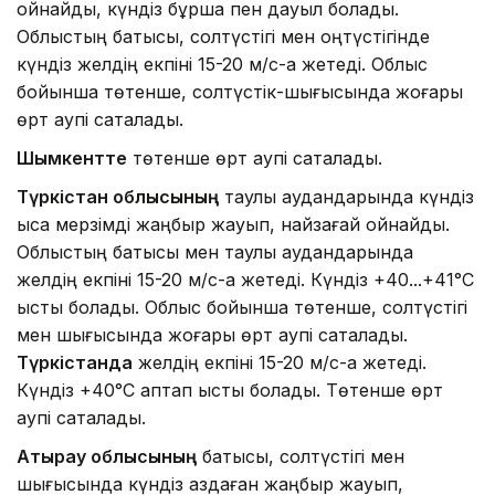
ойнайды, күндіз бұршақ пен дауыл болады.
Облыстың батысы, солтүстігі мен оңтүстігінде
күндіз желдің екпіні 15-20 м/с-қа жетеді. Облыс
бойынша төтенше, солтүстік-шығысында жоғары
өрт қаупі сақталады.
Шымкентте
төтенше өрт қаупі сақталады.
Түркістан облысының
таулы аудандарында күндіз
қысқа мерзімді жаңбыр жауып, найзағай ойнайды.
Облыстың батысы мен таулы аудандарында
желдің екпіні 15-20 м/с-қа жетеді. Күндіз +40...+41°C
ыстық болады. Облыс бойынша төтенше, солтүстігі
мен шығысында жоғары өрт қаупі сақталады.
Түркістанда
желдің екпіні 15-20 м/с-қа жетеді.
Күндіз +40°C аптап ыстық болады. Төтенше өрт
қаупі сақталады.
Атырау облысының
батысы, солтүстігі мен
шығысында күндіз аздаған жаңбыр жауып,