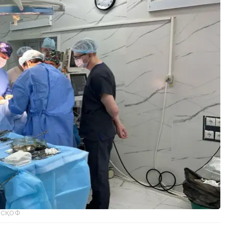
Қ СҚОФ