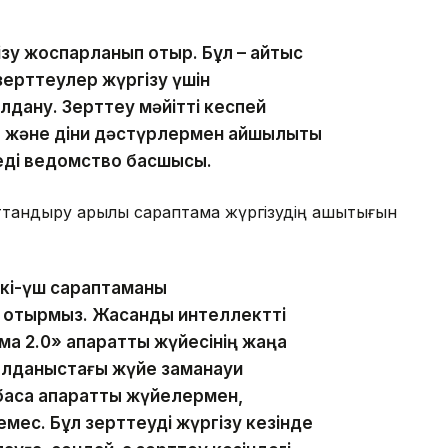
зу жоспарланып отыр. Бұл – қайтыс
зерттеулер жүргізу үшін
дану. Зерттеу мәйітті кеспей
ық және діни дәстүрлермен қайшылықты
еді ведомство басшысы.
аттандыру арқылы сараптама жүргізудің ашықтығын
екі-үш сараптаманы
отырмыз. Жасанды интеллектті
а 2.0» ақпараттық жүйесінің жаңа
 қолданыстағы жүйе заманауи
асқа ақпараттық жүйелермен,
емес. Бұл зерттеуді жүргізу кезінде