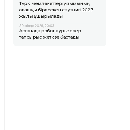
Түркі мемлекеттері ұйымының
алғашқы бірлескен спутнигі 2027
жылы ұшырылады
30 шілде 2026, 20:03
Астанада робот-курьерлер
тапсырыс жеткізе бастады