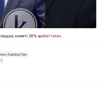
стардың қызметі 28%
қымбаттаған.
ық Қазақстан
і