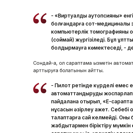
- «Виртуалды аутопсияны» енгі
болғандарға сот-медициналық 
компьютерлік томографияны қол
(соймай) жүргізіледі. Бұл ұлтт
болдырмауға көмектеседі, - д
Сондай-ақ, ол сараптама қызметін автом
арттыруға болатынын айтты.
- Пилот ретінде күрделі емес 
автоматтандыруды жоспарлап 
пайдалана отырып, «Е-сараптам
нұсқасын әзірлеу қажет. Себебі
талаптарға сай келмейді. Оны б
жабдықтармен біріктіру мүмкін 