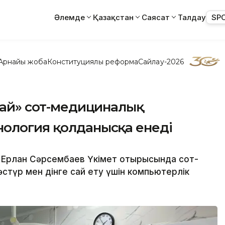
Әлемде
Қазақстан
Саясат
Талдау
SP
Арнайы жоба
Конституциялық реформа
Сайлау-2026
ймай» сот-медициналық
нология қолданысқа енеді
і Ерлан Сәрсембаев Үкімет отырысында сот-
түр мен дінге сай ету үшін компьютерлік