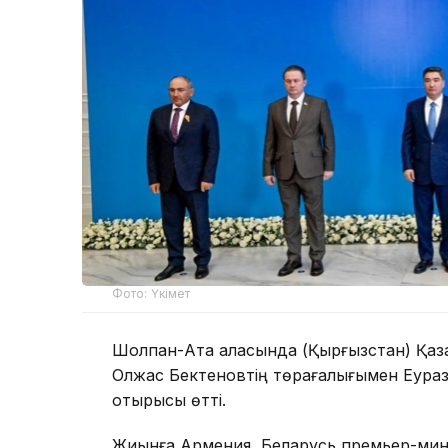
Фото: Үкімет
Шолпан-Ата қаласында (Қырғызстан) Қаз
Олжас Бектеновтің төрағалығымен Еурази
отырысы өтті.
Жиынға Армения, Беларусь премьер-мини