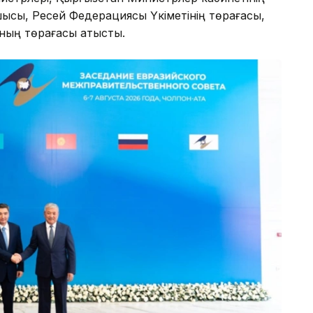
шысы, Ресей Федерациясы Үкіметінің төрағасы,
ның төрағасы қатысты.