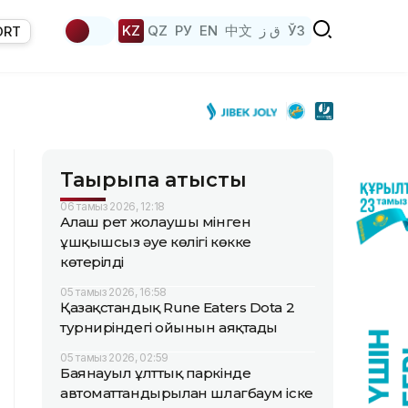
KZ
QZ
РУ
EN
中文
ق ز
ЎЗ
ORT
Тақырыпқа қатысты
06 тамыз 2026, 12:18
Алғаш рет жолаушы мінген
ұшқышсыз әуе көлігі көкке
көтерілді
05 тамыз 2026, 16:58
Қазақстандық Rune Eaters Dota 2
турниріндегі ойынын аяқтады
05 тамыз 2026, 02:59
Баянауыл ұлттық паркінде
автоматтандырылған шлагбаум іске