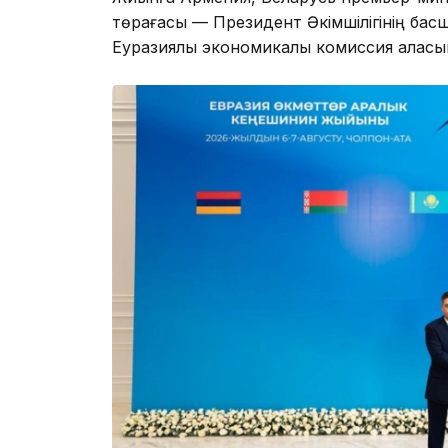
төрағасы — Президент Әкімшілігінің бас
Еуразиялық экономикалық комиссия алқасы