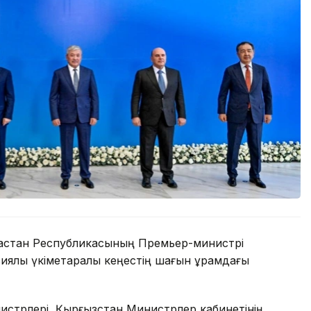
ақстан Республикасының Премьер-министрі
ялық үкіметаралық кеңестің шағын құрамдағы
стрлері, Қырғызстан Министрлер кабинетінің