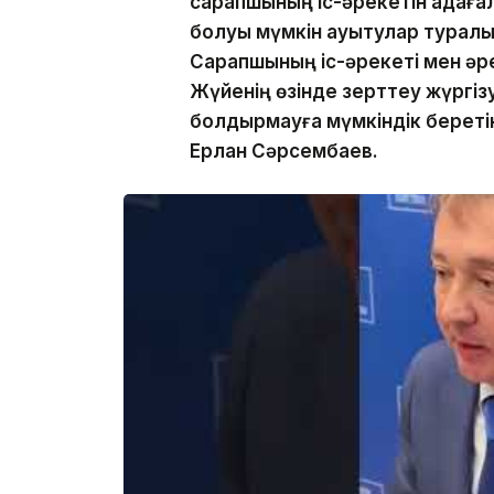
сарапшының іс-әрекетін қадағал
болуы мүмкін ауытқулар туралы
Сарапшының іс-әрекеті мен әре
Жүйенің өзінде зерттеу жүргіз
болдырмауға мүмкіндік беретін
Ерлан Сәрсембаев.