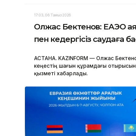
17:03, 06 Тамыз 2026
Олжас Бектенов: ЕАЭО а
пен кедергісіз саудаға б
АСТАНА. KAZINFORM — Олжас Бектено
кеңестің шағын құрамдағы отырысына
қызметі хабарлады.