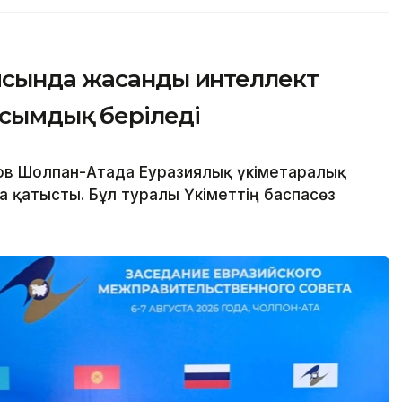
ясында жасанды интеллект
асымдық беріледі
в Шолпан-Атада Еуразиялық үкіметаралық
 қатысты. Бұл туралы Үкіметтің баспасөз