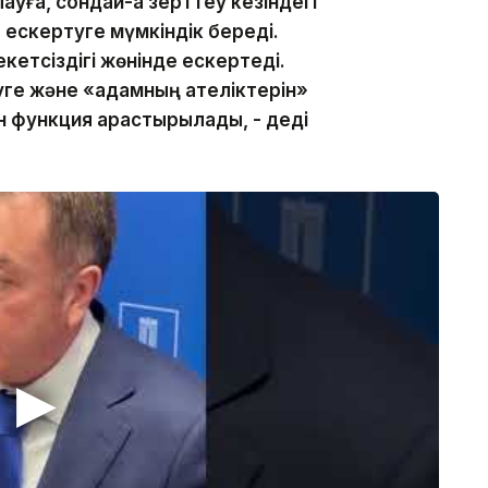
ауға, сондай-ақ зерттеу кезіндегі
 ескертуге мүмкіндік береді.
кетсіздігі жөнінде ескертеді.
уге және «адамның қателіктерін»
 функция қарастырылады, - деді