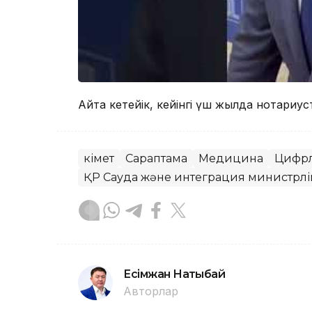
Айта кетейік, кейінгі үш жылда нотариу
Үкімет
Сараптама
Медицина
Цифрл
ҚР Сауда және интеграция министрліг
Есімжан Нақтыбай
Авторлар