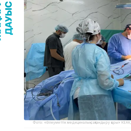
Фото: «Әлеуметтік медициналық сақтандыру қоры» КЕА