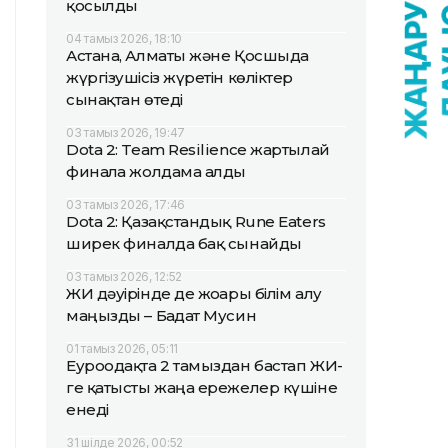
қосылды
04 тамыз 2026, 18:10
Астана, Алматы және Қосшыда
жүргізушісіз жүретін көліктер
сынақтан өтеді
03 тамыз 2026, 19:47
Dota 2: Team Resilience жартылай
финалға жолдама алды
03 тамыз 2026, 17:46
Dota 2: Қазақстандық Rune Eaters
ширек финалда бақ сынайды
03 тамыз 2026, 12:52
ЖИ дәуірінде де жоғары білім алу
маңызды – Бағдат Мусин
01 тамыз 2026, 05:11
Еуроодақта 2 тамыздан бастап ЖИ-
ге қатысты жаңа ережелер күшіне
енеді
31 шілде 2026, 00:52