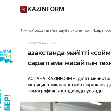
KAZINFORM
Ақорда
Тағайындау
Заң және тәртіп
Дерекқор
Тренд:
09:58, 26 Ақпан 2025
Қазақстанда мәйітті «со
сараптама жасайтын тех
АСТАНА. KAZINFORM – Әділет министр
медициналық сараптама шаралары дәс
томографияны қолдануды ұсынды.