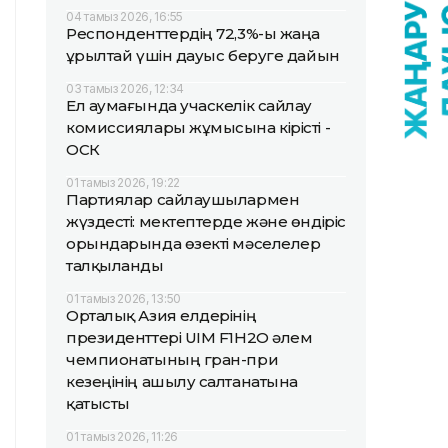
04 тамыз 2026, 16:55
Респонденттердің 72,3%-ы жаңа
Құрылтай үшін дауыс беруге дайын
03 тамыз 2026, 12:34
Ел аумағында учаскелік сайлау
комиссиялары жұмысына кірісті -
ОСК
01 тамыз 2026, 19:22
Партиялар сайлаушылармен
жүздесті: мектептерде және өндіріс
орындарында өзекті мәселелер
талқыланды
01 тамыз 2026, 13:50
Орталық Азия елдерінің
президенттері UIM F1H2O әлем
чемпионатының гран-при
кезеңінің ашылу салтанатына
қатысты
01 тамыз 2026, 11:26