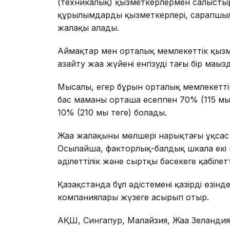
(техникалық) қызметкерлермен салысты
құрылымдардың қызметкерлері, сарапшылар
жалақы алады.
Аймақтар мен орталық мемлекеттік қыз
азайту жаңа жүйені енгізудің тағы бір маңы
Мысалы, егер бұрын орталық мемлекеттік 
бас маманы орташа есеппен 70% (115 мың
10% (210 мың теңге) болады.
Жаңа жалақының мөлшері нарықтағы ұқсас
Осылайша, факторлық-балдық шкала екі не
әділеттілік және сыртқы бәсекеге қабілетт
Қазақстанда бұл әдістемені қазірдің өзі
компаниялары жүзеге асырып отыр.
АҚШ, Сингапур, Малайзия, Жаңа Зеланди