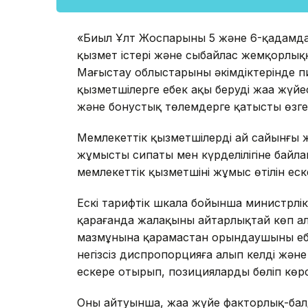
«Биыл Ұлт Жоспарының 5 және 6-қадамда
қызмет істері және сыбайлас жемқорлыққ
Маңғыстау облыстарының әкімдіктерінде 
қызметшілерге еңбек ақы берудің жаңа жүй
және бонустық төлемдерге қатысты өзгер
Мемлекеттік қызметшілердің ай сайынғы 
жұмыстың сипаты мен күрделілігіне байла
мемлекеттік қызметшінің жұмыс өтілін ес
Ескі тарифтік шкала бойынша министрлікт
қарағанда жалақыны айтарлықтай көп ал
мазмұнына қарамастан орындаушының ең
негізсіз диспропорцияға алып келді және
ескере отырып, позицияларды бөліп көрсет
Оның айтуынша, жаңа жүйе факторлық-бал