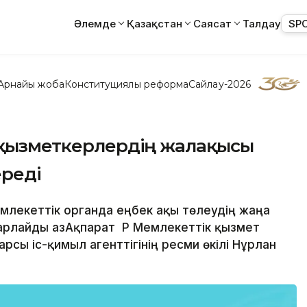
Әлемде
Қазақстан
Саясат
Талдау
SP
Арнайы жоба
Конституциялық реформа
Сайлау-2026
к қызметкерлердің жалақысы
ереді
мемлекеттік органда еңбек ақы төлеудің жаңа
барлайды ҚазАқпарат ҚР Мемлекеттік қызмет
рсы іс-қимыл агенттігінің ресми өкілі Нұрлан