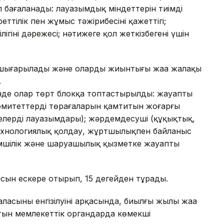
бағаланады: лауазымдық міндеттерін тиімді
реттілік пен жұмыс тәжірибесінің қажеттігі;
ігінің дәрежесі; нәтижеге қол жеткізбегені үшін
шығарылады және олардың жиынтығы жаңа жалақы
.
нде олар төрт блокқа топтастырылды: жауапты
митеттердің төрағаларын қамтитын жоғарғы
шелердің лауазымдары); жәрдемдесуші (құқықтық,
ехнологиялық қолдау, жұртшылықпен байланыс
імшілік және шаруашылық қызметке жауапты
ын ескере отырып, 15 деңгейден тұрады.
ласының енгізілуінің арқасында, биылғы жылы жаңа
атын мемлекеттік органдарда көмекші