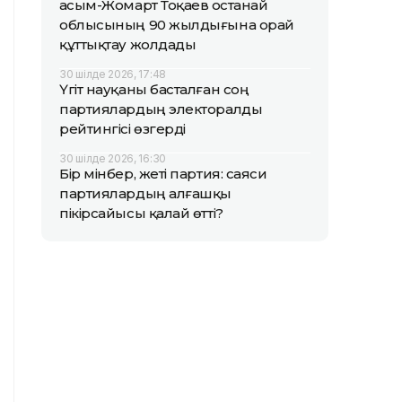
Қасым-Жомарт Тоқаев Қостанай
облысының 90 жылдығына орай
құттықтау жолдады
30 шілде 2026, 17:48
Үгіт науқаны басталған соң
партиялардың электоралды
рейтингісі өзгерді
30 шілде 2026, 16:30
Бір мінбер, жеті партия: саяси
партиялардың алғашқы
пікірсайысы қалай өтті?