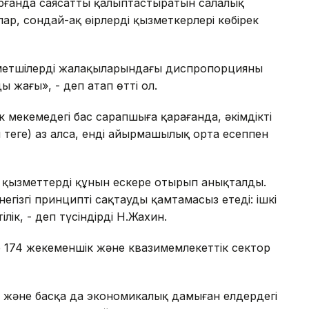
рғанда саясатты қалыптастыратын салалық
, сондай-ақ өңірлердің қызметкерлері көбірек
метшілердің жалақыларындағы диспропорцияны
зды жағы», - деп атап өтті ол.
мекемедегі бас сарапшыға қарағанда, әкімдіктің
 теңге) аз алса, енді айырмашылық орта есеппен
 қызметтердің құнын ескере отырып анықталды.
гізгі принципті сақтауды қамтамасыз етеді: ішкі
ілік, - деп түсіндірді Н.Жахин.
нде 174 жекеменшік және квазимемлекеттік сектор
я және басқа да экономикалық дамыған елдердегі