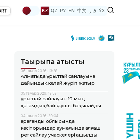
KZ
QZ
РУ
EN
中文
ق ز
ЎЗ
ORT
Тақырыпқа қатысты
06 тамыз 2026, 13:28
Алматыда Құрылтай сайлауына
дайындық қалай жүріп жатыр
05 тамыз 2026, 12:52
Құрылтай сайлауын 10 мың
қоғамдық байқаушы бақылайды
04 тамыз 2026, 20:04
Қарағанды облысында
кәсіпорындар аумағында алғаш
рет сайлау учаскелері ашылды