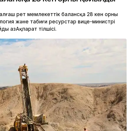
алғаш рет мемлекеттік балансқа 28 кен орны
ология және табиғи ресурстар вице-министрі
ы ҚазАқпарат тілшісі.