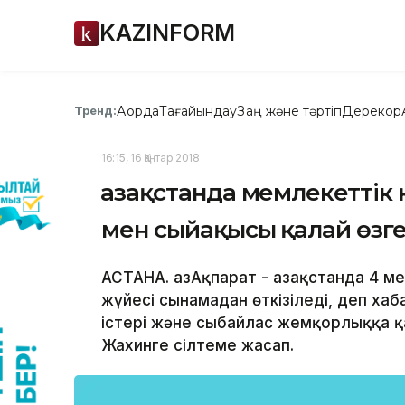
KAZINFORM
Ақорда
Тағайындау
Заң және тәртіп
Дерекқор
Тренд:
16:15, 16 Қаңтар 2018
Қазақстанда мемлекетті
мен сыйақысы қалай өзг
АСТАНА. ҚазАқпарат - Қазақстанда 4 
жүйесі сынамадан өткізіледі, деп ха
істері және сыбайлас жемқорлыққа қа
Жахинге сілтеме жасап.