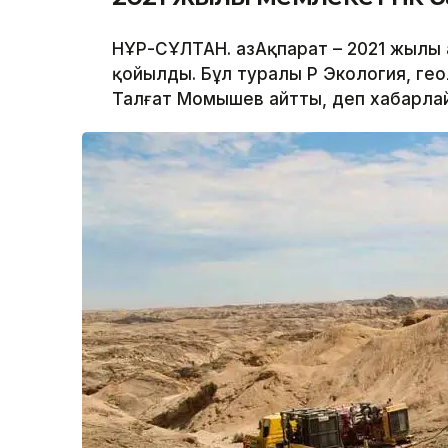
НҰР-СҰЛТАН. ҚазАқпарат – 2021 жылы 
қойылды. Бұл туралы ҚР Экология, ге
Талғат Момышев айтты, деп хабарлайд