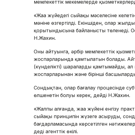
мемлекеттік мекемелерде қызметкерлерд
«Жаңа жүйедегі сыйақы мәселесіне келеті
мәніне өзгертілді. Екіншіден, олар жылды
қорытындысына байланысты төленеді. Осы
Н.Жахин.
Оның айтуынга, әрбір мемлекеттік қызме
жоспарларында қамтылатын болады. Айта 
(күнделікті) шараларды қамтымайды, ал 
жоспарларынан және бірінші басшылард
Сондықтан, олар бағалау процесінде субъ
өлшенетін болуы керек, дейді Н.Жахин.
«Жалпы алғанда, жаңа жүйені енгізу пра
сыйақы принципін жүзеге асыруды, сонд
бағдарламасында көрсетілген нәтижелер
деді агенттік өкілі.