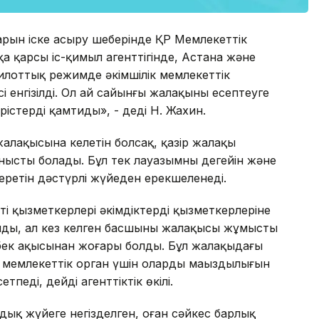
рын іске асыру шеңберінде ҚР Мемлекеттік
а қарсы іс-қимыл агенттігінде, Астана және
пилоттық режимде әкімшілік мемлекеттік
есі енгізілді. Ол ай сайынғы жалақыны есептеуге
істерді қамтиды», - деді Н. Жахин.
жалақысына келетін болсақ, қазір жалақы
нысты болады. Бұл тек лауазымның деңгейін және
керетін дәстүрлі жүйеден ерекшеленеді.
ің қызметкерлері әкімдіктердің қызметкерлеріне
ды, ал кез келген басшының жалақысы жұмыстың
бек ақысынан жоғары болды. Бұл жалақыдағы
 мемлекеттік орган үшін олардың маңыздылығын
педі, дейді агенттіктік өкілі.
дық жүйеге негізделген, оған сәйкес барлық