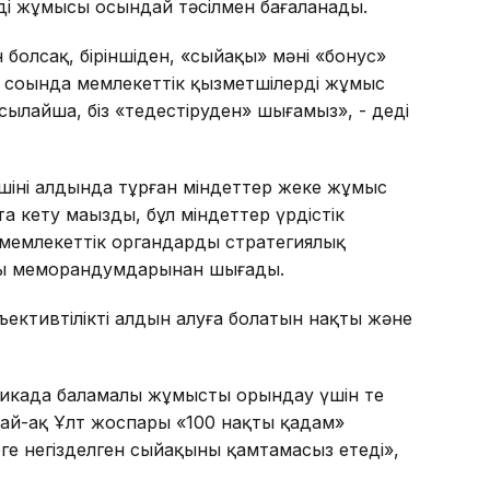
ің жұмысы осындай тәсілмен бағаланады.
н болсақ, біріншіден, «сыйақы» мәні «бонус»
ң соңында мемлекеттік қызметшілердің жұмыс
лайша, біз «теңдестіруден» шығамыз», - деді
тшінің алдында тұрған міндеттер жеке жұмыс
кету маңызды, бұл міндеттер үрдістік
мемлекеттік органдардың стратегиялық
ың меморандумдарынан шығады.
ективтіліктің алдын алуға болатын нақты және
ктикада баламалы жұмысты орындау үшін тең
ай-ақ Ұлт жоспары «100 нақты қадам»
ге негізделген сыйақыны қамтамасыз етеді»,