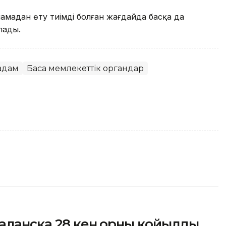
амадан өту тиімді болған жағдайда басқа да
лады.
қадам
Басқа мемлекеттік органдар
алансқа 28 кен орны қойылды