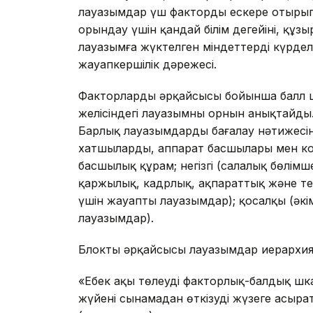
лауазымдар үш факторды ескере отырып 
орындау үшін қандай білім деңгейінің, құзы
лауазымға жүктелген міндеттердің күрделіл
жауапкершілік дәрежесі.
Факторлардың әрқайсысы бойынша балл 
желісіндегі лауазымның орнын анықтайды
Барлық лауазымдарды бағалау нәтижесі
хатшыларды, аппарат басшылары мен ко
басшылық құрам; негізгі (салалық бөлім
қаржылық, кадрлық, ақпараттық және т
үшін жауапты лауазымдар); қосалқы (әк
лауазымдар).
Блоктың әрқайсысы лауазымдар иерархияс
«Еңбек ақы төлеудің факторлық-балдық шка
жүйені сынамадан өткізуді жүзеге асыр