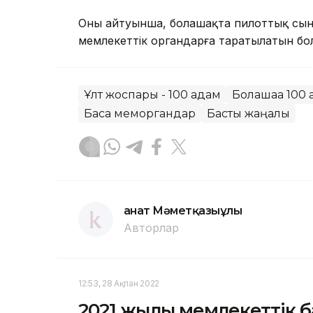
Оның айтуынша, болашақта пилоттық сын
мемлекеттік органдарға таратылатын бо
Ұлт жоспары - 100 қадам
Болашаққа 100 
Басқа меморгандар
Басты жаңалық
Қанат Мәметқазыұлы
Авторлар
12:53, 28 Ақпан 2022
2021 жылы мемлекеттік б