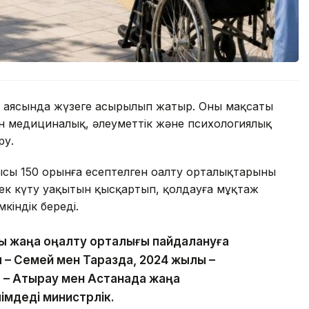
аясында жүзеге асырылып жатыр. Оның мақсаты
тін медициналық, әлеуметтік және психологиялық
ру.
айсысы 150 орынға есептелген оңалту орталықтарының
зек күту уақытын қысқартып, қолдауға мұқтаж
кіндік береді.
ы жаңа оңалту орталығы пайдалануға
ы – Семей мен Таразда, 2024 жылы –
 – Атырау мен Астанада жаңа
імдеді министрлік.