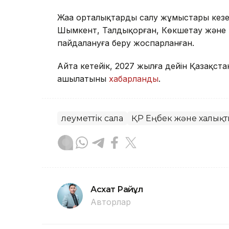
Жаңа орталықтарды салу жұмыстары кезең-
Шымкент, Талдықорған, Көкшетау және 
пайдалануға беру жоспарланған.
Айта кетейік, 2027 жылға дейін Қазақста
ашылатыны
хабарланды
.
Әлеуметтік сала
ҚР Еңбек және халықты
Асхат Райқұл
Авторлар