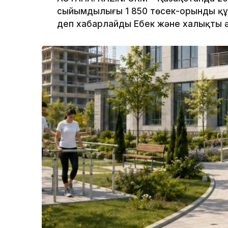
сыйымдылығы 1 850 төсек-орынды құр
деп хабарлайды Еңбек және халықты ә