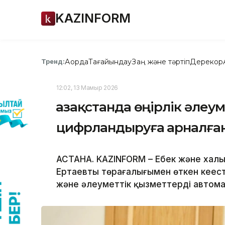
KAZINFORM
Ақорда
Тағайындау
Заң және тәртіп
Дерекқор
Тренд:
12:02, 13 Мамыр 2026
Қазақстанда өңірлік әлеу
цифрландыруға арналған
АСТАНА. KAZINFORM – Еңбек және хал
Ертаевтың төрағалығымен өткен кеңе
және әлеуметтік қызметтерді автом