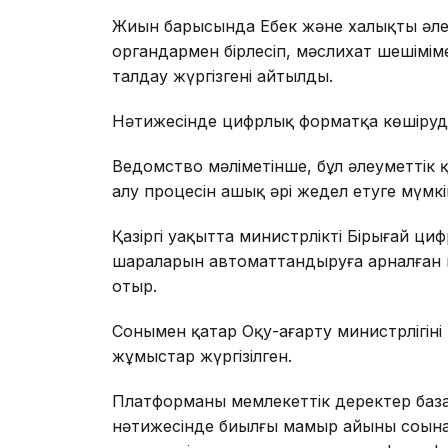
Жиын барысында Еңбек және халықты әлеу
органдармен бірлесіп, мәслихат шешіміме
талдау жүргізгені айтылды.
Нәтижесінде цифрлық форматқа көшіруді 
Ведомство мәліметінше, бұл әлеуметтік қо
алу процесін ашық әрі жедел етуге мүмкін
Қазіргі уақытта министрліктің Бірыңғай 
шараларын автоматтандыруға арналған не
отыр.
Сонымен қатар Оқу-ағарту министрлігіні
жұмыстар жүргізілген.
Платформаның мемлекеттік деректер ба
нәтижесінде биылғы мамыр айының соңына