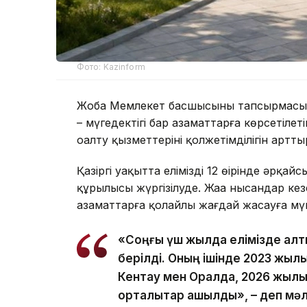
Фото: Kazinform
Жоба Мемлекет басшысының тапсырмасы 
– мүгедектігі бар азаматтарға көрсетіле
оңалту қызметтерінің қолжетімділігін артты
Қазіргі уақытта еліміздің 12 өңірінде әрқ
құрылысы жүргізілуде. Жаңа нысандар ке
азаматтарға қолайлы жағдай жасауға мүм
«Соңғы үш жылда елімізде алт
берілді. Оның ішінде 2023 жыл
Кентау мен Оралда, 2026 жылы
орталықтар ашылды», – деп мәл