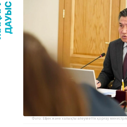
Фото: Еңбек және халықты әлеуметтік қорғау министрлі