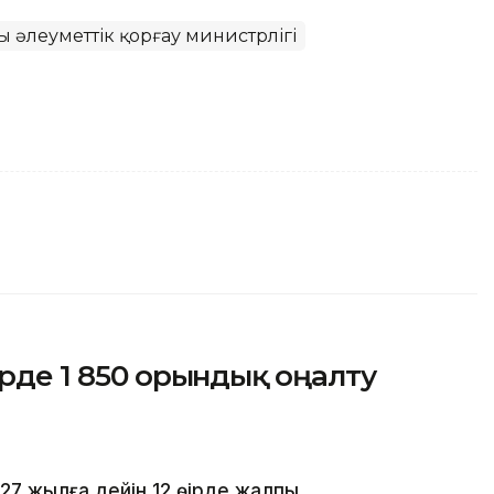
 әлеуметтік қорғау министрлігі
ірде 1 850 орындық оңалту
7 жылға дейін 12 өңірде жалпы