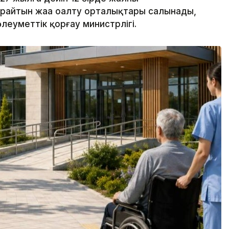
айтын жаңа оңалту орталықтары салынады,
леуметтік қорғау министрлігі.