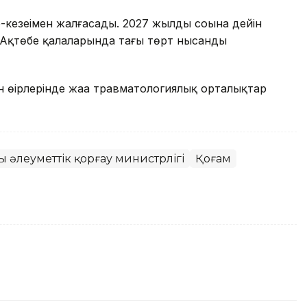
кезеңімен жалғасады. 2027 жылдың соңына дейін
Ақтөбе қалаларында тағы төрт нысанды
н өңірлерінде жаңа травматологиялық орталықтар
 әлеуметтік қорғау министрлігі
Қоғам