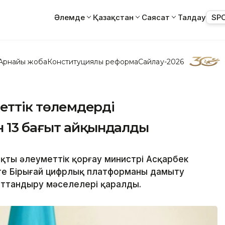
Әлемде
Қазақстан
Саясат
Талдау
SP
Арнайы жоба
Конституциялық реформа
Сайлау-2026
меттік төлемдерді
 13 бағыт айқындалды
ықты әлеуметтік қорғау министрі Асқарбек
сте Бірыңғай цифрлық платформаны дамыту
аттандыру мәселелері қаралды.