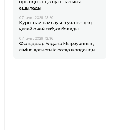
орындық оңалту орталығы
ашылады
07 тамыз 2026, 13:20
Құрылтай сайлауы: өз учаскеңізді
қалай оңай табуға болады
07 тамыз 2026, 12:36
Фельдшер Ұлдана Мырзуанның
өліміне қатысты іс сотқа жолданды