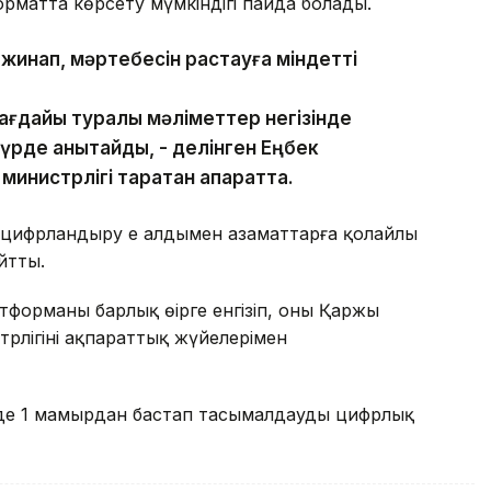
рматта көрсету мүмкіндігі пайда болады.
а жинап, мәртебесін растауға міндетті
ғдайы туралы мәліметтер негізінде
түрде анықтайды, - делінген Еңбек
министрлігі таратқан ақпаратта.
цифрландыру ең алдымен азаматтарға қолайлы
йтты.
тформаны барлық өңірге енгізіп, оны Қаржы
рлігінің ақпараттық жүйелерімен
нде 1 мамырдан бастап тасымалдаудың цифрлық