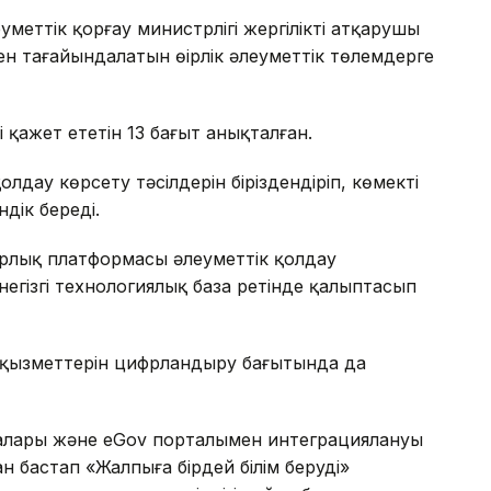
меттік қорғау министрлігі жергілікті атқарушы
н тағайындалатын өңірлік әлеуметтік төлемдерге
қажет ететін 13 бағыт анықталған.
лдау көрсету тәсілдерін біріздендіріп, көмекті
дік береді.
цифрлық платформасы әлеуметтік қолдау
гізгі технологиялық база ретінде қалыптасып
ң қызметтерін цифрландыру бағытында да
залары және eGov порталымен интеграциялануы
н бастап «Жалпыға бірдей білім беруді»