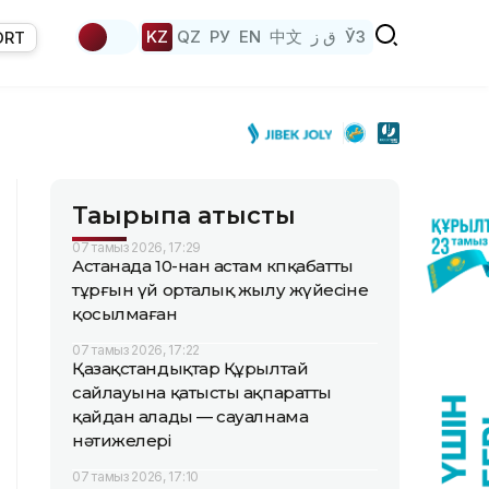
KZ
QZ
РУ
EN
中文
ق ز
ЎЗ
ORT
Тақырыпқа қатысты
07 тамыз 2026, 17:29
Астанада 10-нан астам көпқабатты
тұрғын үй орталық жылу жүйесіне
қосылмаған
07 тамыз 2026, 17:22
Қазақстандықтар Құрылтай
сайлауына қатысты ақпаратты
қайдан алады — сауалнама
нәтижелері
07 тамыз 2026, 17:10