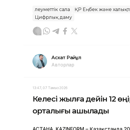
Әлеуметтік сала
ҚР Еңбек және халықты
Цифрлық даму
Асхат Райқұл
Авторлар
13:47, 07 Тамыз 2026
Келесі жылға дейін 12 өң
орталығы ашылады
АСТАНА. KAZINFORM – Қазақстанда 202