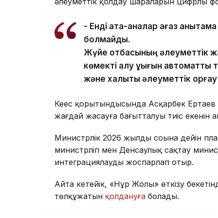
әлеуметтік қолдау шараларын цифрлы фо
- Енді ата-аналар қағаз анықтам
болмайды.
Жүйе отбасының әлеуметтік жа
көмекті алу құқығын автоматты 
және халықты әлеуметтік қорғау 
Кеңес қорытындысында Асқарбек Ертаев 
жағдай жасауға бағытталуы тиіс екенін а
Министрлік 2026 жылдың соңына дейін пла
министрлігі мен Денсаулық сақтау минист
интеграциялауды жоспарлап отыр.
Айта кетейік, «Нұр Жолы» өткізу бекеті
төлқұжатын
қолдануға
болады.