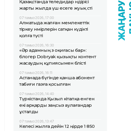
Қазақстанда теледидар өндірісі
жарты жылда үш есеге жуық өсті
07 тамыз 2026, 17:00
Алматыда жалған мемлекеттік
тіркеу нөмірлерін сатқан күдікті
қолға түсті
07 тамыз 2026, 16:30
«Әр адамның өз оқиғасы бар»:
блогер Dobryak қызықты контент
жасаудың құпиясымен бөлісті
07 тамыз 2026, 16:11
Астанада бүгінде қанша абонент
табиғи газға қосылған
07 тамыз 2026, 14:40
Түркістанда Қызыл кітапқа енген
екі арқарды заңсыз аулағандар
ұсталды
07 тамыз 2026, 13:47
Келесі жылға дейін 12 өңірде 1 850