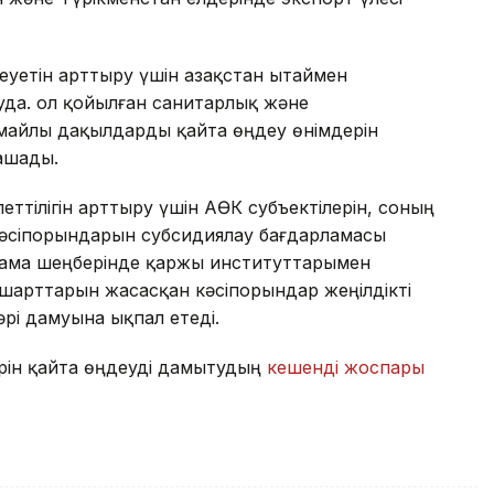
еуетін арттыру үшін Қазақстан Қытаймен
а. Қол қойылған санитарлық және
майлы дақылдарды қайта өңдеу өнімдерін
ашады.
еттілігін арттыру үшін АӨК субъектілерін, соның
кәсіпорындарын субсидиялау бағдарламасы
лама шеңберінде қаржы институттарымен
шарттарын жасасқан кәсіпорындар жеңілдікті
әрі дамуына ықпал етеді.
рін қайта өңдеуді дамытудың
кешенді жоспары