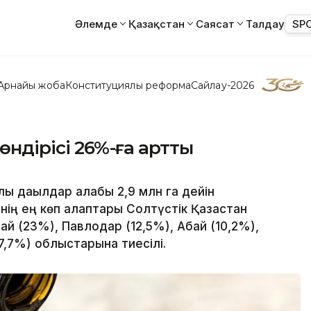
Әлемде
Қазақстан
Саясат
Талдау
SP
Арнайы жоба
Конституциялық реформа
Сайлау-2026
өндірісі 26%-ға артты
 дақылдар алқабы 2,9 млн га дейін
інің ең көп алқаптары Солтүстік Қазақстан
ай (23%), Павлодар (12,5%), Абай (10,2%),
7,7%) облыстарына тиесілі.