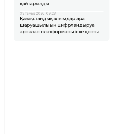
қайтарылды
03 тамыз 2026, 09:28
Қазақстандық ғалымдар ара
шаруашылығын цифрландыруға
арналған платформаны іске қосты