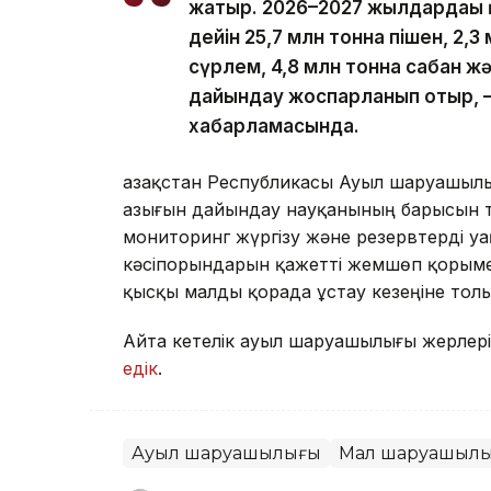
жатыр. 2026–2027 жылдардағы 
дейін 25,7 млн тонна пішен, 2,3
сүрлем, 4,8 млн тонна сабан ж
дайындау жоспарланып отыр, —
хабарламасында.
Қазақстан Республикасы Ауыл шаруашылығы
азығын дайындау науқанының барысын т
мониторинг жүргізу және резервтерді 
кәсіпорындарын қажетті жемшөп қорыме
қысқы малды қорада ұстау кезеңіне тол
Айта кетелік ауыл шаруашылығы жерлері
едік
.
Ауыл шаруашылығы
Мал шаруашыл