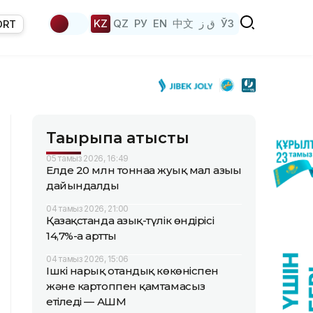
KZ
QZ
РУ
EN
中文
ق ز
ЎЗ
ORT
Тақырыпқа қатысты
05 тамыз 2026, 16:49
Елде 20 млн тоннаға жуық мал азығы
дайындалды
04 тамыз 2026, 21:00
Қазақстанда азық-түлік өндірісі
14,7%-ға артты
04 тамыз 2026, 15:06
Ішкі нарық отандық көкөніспен
және картоппен қамтамасыз
етіледі — АШМ