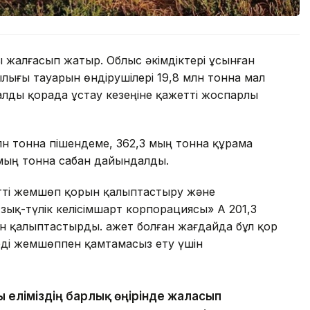
 жалғасып жатыр. Облыс әкімдіктері ұсынған
лығы тауарын өндірушілері 19,8 млн тонна мал
лды қорада ұстау кезеңіне қажетті жоспарлы
5 млн тонна пішендеме, 362,3 мың тонна құрама
 мың тонна сабан дайындалды.
етті жемшөп қорын қалыптастыру және
қ-түлік келісімшарт корпорациясы» АҚ 201,3
н қалыптастырды. Қажет болған жағдайда бұл қор
ді жемшөппен қамтамасыз ету үшін
 еліміздің барлық өңірінде жалғасып