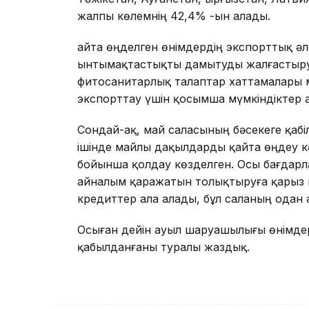
жалпы көлемнің 42,4% -ын алады.
Қайта өңделген өнімдердің экспорттық әл
ынтымақтастықты дамытуды жалғастыруд
фитосанитарлық талаптар хаттамалары 
экспорттау үшін қосымша мүмкіндіктер 
Сондай-ақ, май саласының бәсекеге қабіл
ішінде майлы дақылдарды қайта өңдеу 
бойынша қолдау көзделген. Осы бағдар
айналым қаражатын толықтыруға қарыз 
кредиттер ала алады, бұл саланың одан 
Осыған дейін ауыл шаруашылығы өнімде
қабылданғаны туралы жаздық.