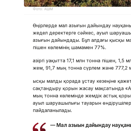
Фото: АШМ
Өңірлерде мал азығын дайындау науқаны
жедел деректерге сәйкес, ауыл шаруашы
азығын дайындады. Бұл алдағы қысқы ма
пішен көлемінің шамамен 77%.
Қазіргі уақытта 17,1 млн тонна пішен, 1,
жем, 91,7 мың тонна сүрлем және 777,2
Қысқы малды қорада ұстау кезеңіне қаж
сақтандыру қорын жасау мақсатында «Азы
мың тонна көлемінде жемдік астық қоры
ауыл шаруашылығы тауарын өндірушілер
пайдаланылады.
— Мал азығын дайындау науқаны