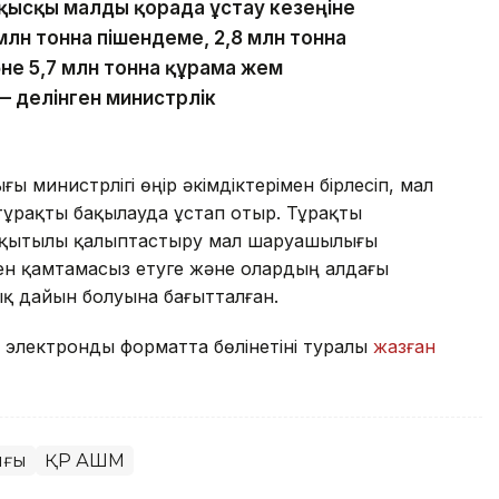
қысқы малды қорада ұстау кезеңіне
 млн тонна пішендеме, 2,8 млн тонна
әне 5,7 млн тонна құрама жем
 делінген министрлік
 министрлігі өңір әкімдіктерімен бірлесіп, мал
ұрақты бақылауда ұстап отыр. Тұрақты
уақытылы қалыптастыру мал шаруашылығы
н қамтамасыз етуге және олардың алдағы
ық дайын болуына бағытталған.
 электронды форматта бөлінетіні туралы
жазған
ығы
ҚР АШМ