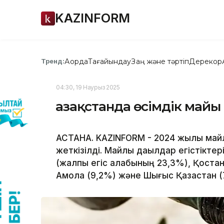
KAZINFORM
Ақорда
Тағайындау
Заң және тәртіп
Дерекқор
Тренд:
04:30, 19 Наурыз 2025
Қазақстанда өсімдік майы 
АСТАНА. KAZINFORM - 2024 жылы майлы
жеткізілді. Майлы дақылдар егістіктер
(жалпы егіс алқабының 23,3%), Қостан
Ақмола (9,2%) және Шығыс Қазақстан (