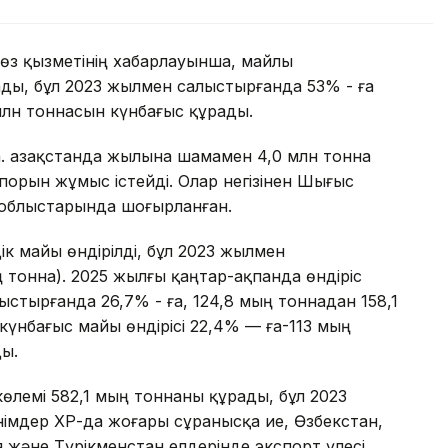
сөз қызметінің хабарлауынша, майлы
ады, бұл 2023 жылмен салыстырғанда 53% - ға
 млн тоннасын күнбағыс құрады.
да. Қазақстанда жылына шамамен 4,0 млн тонна
іпорын жұмыс істейді. Олар негізінен Шығыс
й облыстарында шоғырланған.
к майы өндірілді, бұл 2023 жылмен
ң тонна). 2025 жылғы қаңтар-ақпанда өндіріс
ыстырғанда 26,7% - ға, 124,8 мың тоннадан 158,1
күнбағыс майы өндірісі 22,4% — ға-113 мың
ды.
өлемі 582,1 мың тоннаны құрады, бұл 2023
імдер ҚХР-да жоғары сұранысқа ие, Өзбекстан,
я және Түрікменстан елдерінде экспорт үлесі