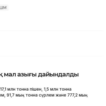
АШМ
ық мал азығы дайындалды
7,1 млн тонна пішен, 1,5 млн тонна
ем, 91,7 мың тонна сүрлем және 777,2 мың