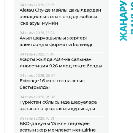
04 тамыз 2026, 12:36
Alatau City-де майлы дақылдардан
авиациялық отын өндіру жобасы
іске асуы мүмкін
04 тамыз 2026, 12:34
Ауыл шаруашылығы жерлері
электронды форматта бөлінеді
04 тамыз 2026, 11:34
Жарты жылда АӨК-ке салынған
инвестиция 926 млрд теңге болды
04 тамыз 2026, 09:54
Елімізде 1,6 млн тонна астық
бастырылды
04 тамыз 2026, 09:45
Түркістан облысында шаруаларға
арналған оқу орталығы құрылады
03 тамыз 2026, 10:31
БҚО-да құны 75 млн теңгеден
асатын жер мемлекет меншігіне