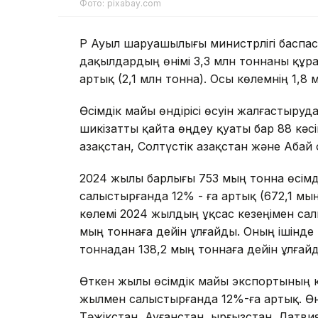
Фото: pixabay.com
ҚР Ауыл шаруашылығы министрлігі баспа
дақылдардың өнімі 3,3 млн тоннаны құр
артық (2,1 млн тонна). Осы көлемнің 1,8
Өсімдік майы өндірісі өсуін жалғастыру
шикізатты қайта өңдеу қуаты бар 88 кәс
Қазақстан, Солтүстік Қазақстан және Аба
2024 жылы барлығы 753 мың тонна өсімді
салыстырғанда 12% - ға артық (672,1 мы
көлемі 2024 жылдың ұқсас кезеңімен сал
мың тоннаға дейін ұлғайды. Оның ішінде 
тоннадан 138,2 мың тоннаға дейін ұлғай
Өткен жылы өсімдік майы экспортының к
жылмен салыстырғанда 12%-ға артық. Өн
Тәжікстан, Ауғанстан, Қырғызстан, Латви