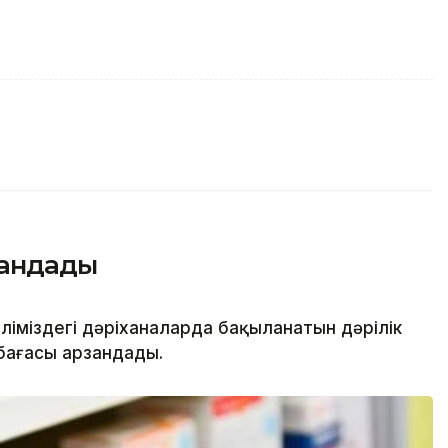
зандады
іміздегі дәріханаларда бақыланатын дәрілік
бағасы арзандады.