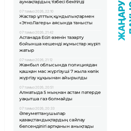
аумақтардың тізбесі бекітілді
07 тамыз 2026, 22:10
Жастар ұлттық құндылықтармен
«ЭтноЛагерь» аясында танысты
07 тамыз 2026, 21:42
Астанада Есіл өзенін тазарту
бойынша кешенді жұмыстар жүріп
жатыр
07 тамыз 2026, 21:12
Жамбыл облысында полициядан
қашқан мас жүргізуші 7 жылға көлік
жүргізу құқығынан айырылды
07 тамыз 2026, 20:51
Алматыда 5 мыңнан астам пәтерде
уақытша газ болмайды
07 тамыз 2026, 20:33
Әлеуметтанушылар
қазақстандықтардың сайлау
белсенділігі артқанын анықтады