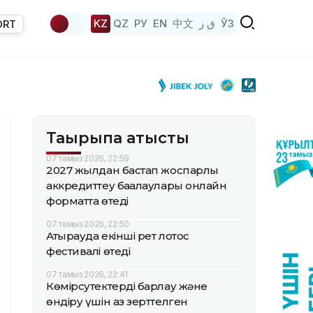
KZ
QZ
РУ
EN
中文
ق ز
ЎЗ
ORT
Тақырыпқа қатысты
07 тамыз 2026, 22:59
2027 жылдан бастап жоспарлы
аккредиттеу бағалаулары онлайн
форматта өтеді
07 тамыз 2026, 22:50
Атырауда екінші рет лотос
фестивалі өтеді
07 тамыз 2026, 22:41
Көмірсутектерді барлау және
өндіру үшін аз зерттелген