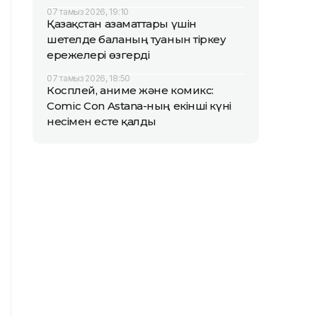
07 тамыз 2026, 19:10
Қазақстан азаматтары үшін
шетелде баланың туғанын тіркеу
ережелері өзгерді
07 тамыз 2026, 18:50
Косплей, аниме және комикс:
Comic Con Astana-ның екінші күні
несімен есте қалды