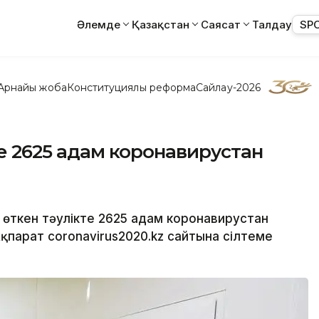
Әлемде
Қазақстан
Саясат
Талдау
SP
Арнайы жоба
Конституциялық реформа
Сайлау-2026
те 2625 адам коронавирустан
а өткен тәулікте 2625 адам коронавирустан
парат coronavirus2020.kz сайтына сілтеме