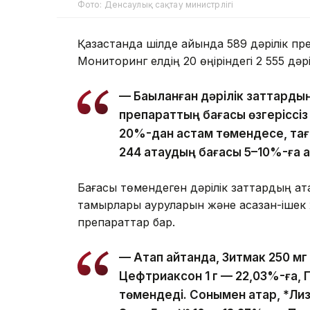
Фото: Денсаулық сақтау министрлігі
Қазақстанда шілде айында 589 дәрілік п
Мониторинг елдің 20 өңіріндегі 2 555 дәр
— Бақыланған дәрілік заттард
препараттың бағасы өзгеріссіз
20%-дан астам төмендесе, тағ
244 атаудың бағасы 5–10%-ға 
Бағасы төмендеген дәрілік заттардың қа
тамырлары ауруларын және асқазан-ішек
препараттар бар.
— Атап айтқанда, Зитмак 250 м
Цефтриаксон 1 г — 22,03%-ға, П
төмендеді. Сонымен қатар, *Ли