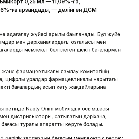
льмикорт 0,25 мл — 11,09%-ға,
,86%-ға арзандады, — делінген ДСМ
не қадағалау жүйесі арқылы бақыланады. Бұл жүйе
ымдар мен дәріханалардағы қозғалысы мен
ы бағаларды мемлекет белгілеген шекті бағалармен
қ және фармацевтикалық бақылау комитетінің
 цифрлық құралдар фармацевтикалық нарықтағы
 шекті бағалардың асып кету жағдайларына
ы ретінде Naqty Onim мобильдік қосымшасы
і мен дистрибьюторы, сатылатын дәріхана,
а бағасы туралы ақпаратты көруге болады.
ігі дәрілік заттардың бағасын мемлекеттік реттеу