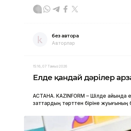
без автора
Авторлар
15:16, 07 Тамыз 2026
Елде қандай дәрілер ар
АСТАНА. KAZINFORM – Шілде айында ел
заттардың төрттен біріне жуығының 