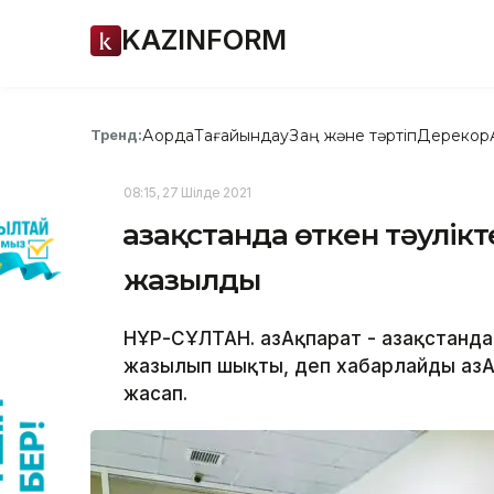
KAZINFORM
Ақорда
Тағайындау
Заң және тәртіп
Дерекқор
Тренд:
08:15, 27 Шілде 2021
Қазақстанда өткен тәулік
жазылды
НҰР-СҰЛТАН. ҚазАқпарат - Қазақстанд
жазылып шықты, деп хабарлайды ҚазАқ
жасап.