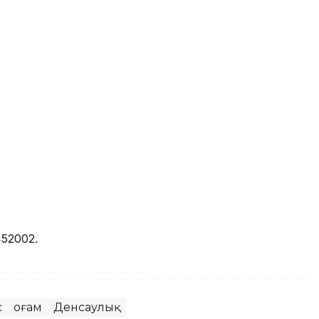
52002.
с
Қоғам
Денсаулық