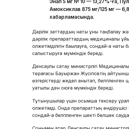
Энап 5 мг № 10 — 13,27%-ға, Пу
Амоксиклав 875 мг/125 мг — 6
хабарламасында.
Дәрілік заттардың нақты құны таңбалау жә
дәрілік препараттардың медициналық ұй
қолжетімділігін бақылауға, сондай-ақ нақт
салыстыруға мүмкіндік береді.
Денсаулық сақтау министрлігі Медициналы
төрағасы Бауыржан Жүсіповтің айтуынша,
өзгерістерді жедел анықтап, белгіленген
уақтылы ден қоюға мүмкіндік береді.
Тұтынушылар үшін қосымша тексеру құрал
қолжетімді. Онда препараттың өндірушіс
сондай-ақ белгіленген шекті бөлшек сауд
Сонымен қатар Денсаулық сақтау министрл