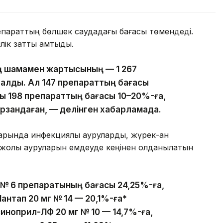
репараттың бөлшек саудадағы бағасы төмендеді.
ілік затты қамтыды.
ың шамамен жартысының — 1 267
 қалды. Ал 147 препараттың бағасы
ы 198 препараттың бағасы 10–20%-ға,
арзандаған, — делінген хабарламада.
тарында инфекциялық ауруларды, жүрек-қан
 жолы ауруларын емдеуде кеңінен қолданылатын
г № 6 препаратының бағасы 24,25%-ға,
антап 20 мг № 14 — 20,1%-ға*
зиноприл-ЛФ 20 мг № 10 — 14,7%-ға,