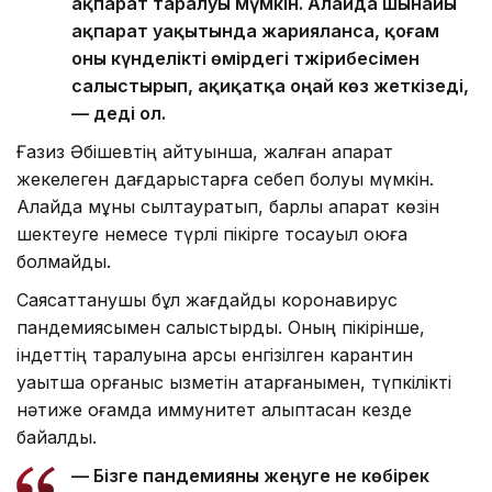
ақпарат таралуы мүмкін. Алайда шынайы
ақпарат уақытында жарияланса, қоғам
оны күнделікті өмірдегі тәжірибесімен
салыстырып, ақиқатқа оңай көз жеткізеді,
— деді ол.
Ғазиз Әбішевтің айтуынша, жалған ақпарат
жекелеген дағдарыстарға себеп болуы мүмкін.
Алайда мұны сылтауратып, барлық ақпарат көзін
шектеуге немесе түрлі пікірге тосқауыл қоюға
болмайды.
Саясаттанушы бұл жағдайды коронавирус
пандемиясымен салыстырды. Оның пікірінше,
індеттің таралуына қарсы енгізілген карантин
уақытша қорғаныс қызметін атқарғанымен, түпкілікті
нәтиже қоғамда иммунитет қалыптасқан кезде
байқалды.
— Бізге пандемияны жеңуге не көбірек