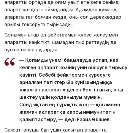
ақпараттық ортада да қоғам уақыт өте келе сенімді
ақпарат көздерін айқындайды. Адамдар күмәнді
ақпаратқа тап болған кезде, оны сол дереккөздер
арқылы тексеруге тырысады.
Сонымен қатар ол фейктермен күрес желеуімен
ақпараттық кеңістікті шамадан тыс реттеудің де
қаупіне назар аударды.
— Қоғамды үнемі бақылауда ұстап, кез
келген ақпарат көзінің үнін өшіруге тырысу
қауіпті. Себебі фейктермен күресуге
арналған тетіктер бір күні шындыққа
«жалған ақпарат» деген белгі тағып, оны
шектеу үшін қолданылуы мүмкін.
Сондықтан ең тұрақты жол — қоғамның
жалған ақпаратқа қарсы иммунитетін
қалыптастыру, — деді Ғазиз Әбішев.
Саясаттанушы бұл үшін халықтың ақпараттық