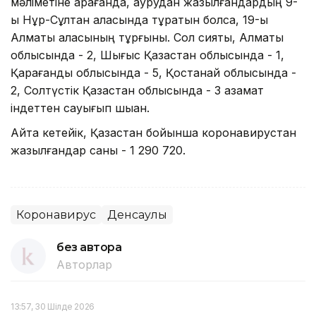
мәліметіне қарағанда, аурудан жазылғандардың 9-
ы Нұр-Сұлтан қаласында тұратын болса, 19-ы
Алматы қаласының тұрғыны. Сол сияқты, Алматы
облысында - 2, Шығыс Қазақстан облысында - 1,
Қарағанды облысында - 5, Қостанай облысында -
2, Солтүстік Қазақстан облысында - 3 азамат
індеттен сауығып шыққан.
Айта кетейік, Қазақстан бойынша коронавирустан
жазылғандар саны - 1 290 720.
Коронавирус
Денсаулық
без автора
Авторлар
13:57, 30 Шілде 2026