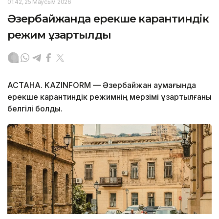
01:42, 25 Маусым 2026
Әзербайжанда ерекше карантиндік
режим ұзартылды
АСТАНА. KAZINFORM — Әзербайжан аумағында
ерекше карантиндік режимнің мерзімі ұзартылғаны
белгілі болды.