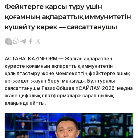
Фейктерге қарсы тұру үшін
қоғамның ақпараттық иммунитетін
күшейту керек — саясаттанушы
АСТАНА. KAZINFORM — Жалған ақпаратпен
күресте қоғамның ақпараттық иммунитетін
қалыптастыру және мемлекеттің фейктерге ашық
әрі жедел жауап беруі маңызды. Бұл туралы
саясаттанушы Ғазиз Әбішев «САЙЛАУ-2026: медиа
және цифрлық платформалар» сарапшылық
алаңында айтты.