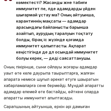
көмектесті? Жасанды және табиғи
иммунитет пе, әлде адамдарды үйден
шығармай ұстау ма? Оның айтуынша,
карантиннің мақсаты — адамдар
арасындағы байланысты барынша
азайтып, аурудың таралуын тоқтату
болды, бірақ іс жүзінде қоғамда
иммунитет қалыптасты. Ақпарат
кеңістігінде де дәл осындай иммунитет
болуы керек, — деді саясаттанушы.
Оның пікірінше, сыни ойлауы жоғары адамдар
уақыт өте келе даурықпа тақырыптарға, жалған
ақпаратқа немесе шұғыл әрекет етуге шақыратын
хабарламаларға сене бермейді. Мұндай ақпаратты
адамдар елемей өте бастайды, өйткені оларда
ақпараттық иммунитет қалыптасады.
Сарапшының айтуынша, еркін әрі дамыған