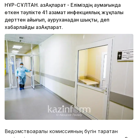
НҰР-СҰЛТАН. ҚазАқпарат - Еліміздің аумағында
өткен тәулікте 41 азамат инфекциялық жұқпалы
дерттен айығып, ауруханадан шықты, деп
хабарлайды ҚазАқпарат.
Ведомствоаралық комиссияның бүгін таратқан