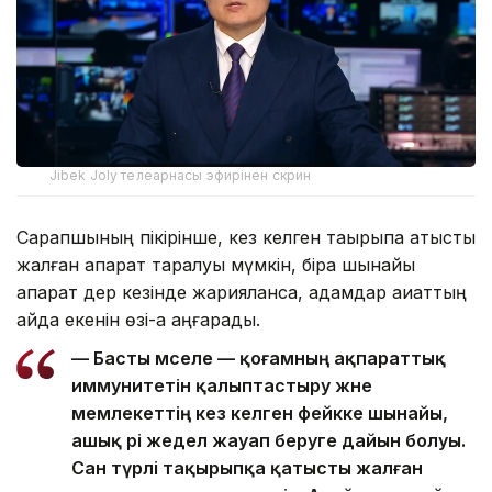
Jibek Joly телеарнасы эфирінен скрин
Сарапшының пікірінше, кез келген тақырыпқа қатысты
жалған ақпарат таралуы мүмкін, бірақ шынайы
ақпарат дер кезінде жарияланса, адамдар ақиқаттың
қайда екенін өзі-ақ аңғарады.
— Басты мәселе — қоғамның ақпараттық
иммунитетін қалыптастыру және
мемлекеттің кез келген фейкке шынайы,
ашық әрі жедел жауап беруге дайын болуы.
Сан түрлі тақырыпқа қатысты жалған