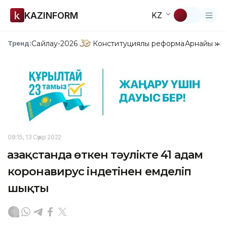
KAZINFORM
KZ
Сайлау-2026
Конституциялық реформа
Арнайы жо
Тренд:
08:15, 13 Сәуір 2022
Қазақстанда өткен тәулікте 41 адам
коронавирус індетінен емделіп
шықты