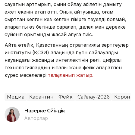
сауатын арттырып, сыни ойлау қабілетін дамыту
қажет екенін атап өтті. Оның айтуынша, қоғам
сырттан келген кез келген пікірге тәуелді болмай,
ақпаратты өз бетінше саралап, дәлел мен дерекке
сүйеніп қорытынды жасай алуға тиіс.
Айта өтейік, Қазақстанның стратегиялық зерттеулер
институты (ҚСЗИ) алаңында бүгін сайлауалды
науқандағы жасанды интеллектінің рөлі, цифрлық
технологиялардың ықпалы және фейк ақпаратпен
күрес мәселелері
талқыланып жатыр.
Медиа
Карантин
Фейк
Сайлау-2026
Корона
Назерке Сүйіндік
Авторлар