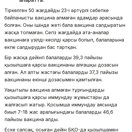
Тіркелген 50 жағдайдың 23-і әртүрлі себепке
байланысты вакцина алмаған адамдар арасында
болған. Оның ішінде жеті бала вакцина салдыратын
жасқа толмаған. Сегіз жағдайда ата-аналар
вакцинаға үзілді-кесілді қарсы болып, балаларына
екпе салдырудан бас тартқан.
Бір жасқа дейінгі балалардың 39,3 пайызы
қызылшаға қарсы вакцинаның алғашқы дозасын
алған. Ал алты жастағы балалардың 37,3 пайызы
вакцинаның екінші дозасымен қамтылған.
Уақытылы вакцина алмаған тұрғындарды
қызылшаға қарсы иммундау жұмыстары да
жалғасып жатыр. Қосымша иммундау аясында
биыл 7-18 жас аралығындағы балалардың 46,6
пайызы вакцина алды.
Еске салсақ, осыған дейін БҚО-да қызылшамен