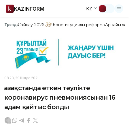
KAZINFORM
KZ
Сайлау-2026
Конституциялық реформа
Арнайы жо
Тренд:
08:23, 29 Шілде 2021
Қазақстанда өткен тәулікте
коронавирус пневмониясынан 16
адам қайтыс болды