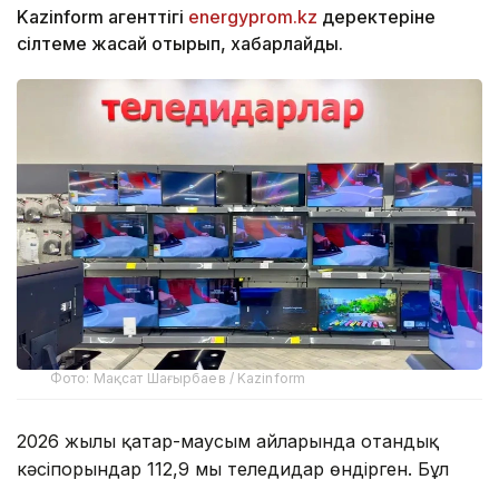
Kazinform агенттігі
energyprom.kz
деректеріне
сілтеме жасай отырып, хабарлайды.
Фото: Мақсат Шағырбаев / Kazinform
2026 жылы қаңтар-маусым айларында отандық
кәсіпорындар 112,9 мың теледидар өндірген. Бұл
өткен жылдың сәйкес кезеңімен салыстырғанда, 2,9