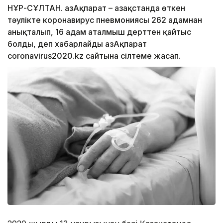
НҰР-СҰЛТАН. ҚазАқпарат – Қазақстанда өткен
тәулікте коронавирус пневмониясы 262 адамнан
анықталып, 16 адам аталмыш дерттен қайтыс
болды, деп хабарлайды ҚазАқпарат
coronavirus2020.kz сайтына сілтеме жасап.