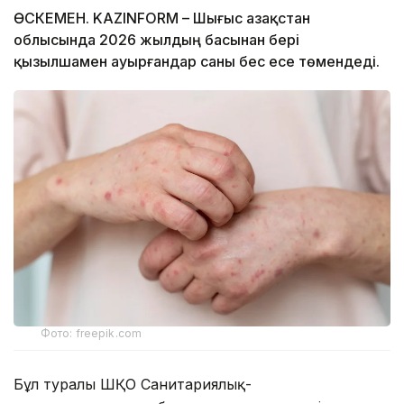
ӨСКЕМЕН. KAZINFORM – Шығыс Қазақстан
облысында 2026 жылдың басынан бері
қызылшамен ауырғандар саны бес есе төмендеді.
Фото: freepik.com
Бұл туралы ШҚО Cанитариялық-