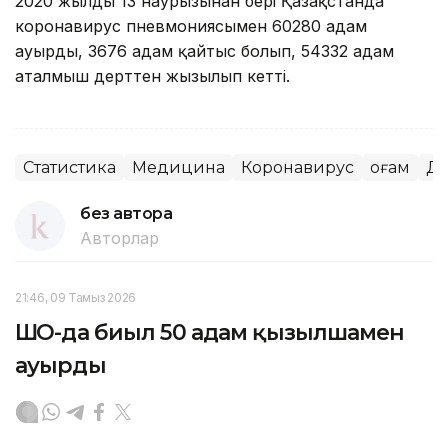
2020 жылдың 13 наурызынан бері Қазақстанда
коронавирус пневмониясымен 60280 адам
ауырды, 3676 адам қайтыс болып, 54332 адам
аталмыш дерттен жызылып кетті.
Статистика
Медицина
Коронавирус
Қоғам
Де
без автора
Авторлар
21:46, 09 Тамыз 2026
ШҚО-да биыл 50 адам қызылшамен
ауырды