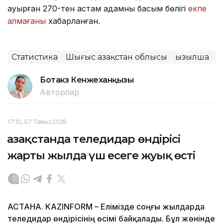
ауырған 270-тен астам адамның басым бөлігі
екпе
алмағаны
хабарланған.
Статистика
Шығыс Қазақстан облысы
Қызылша
Д
Ботакөз Кенжеханқызы
Авторлар
17:10, 07 Тамыз 2026
Қазақстанда теледидар өндірісі
жарты жылда үш есеге жуық өсті
АСТАНА. KAZINFORM – Елімізде соңғы жылдарда
теледидар өндірісінің өсімі байқалады. Бұл жөнінде