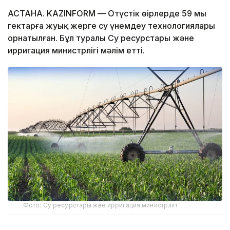
АСТАНА. KAZINFORM — Оңтүстік өңірлерде 59 мың
гектарға жуық жерге су үнемдеу технологиялары
орнатылған. Бұл туралы Су ресурстары және
ирригация министрлігі мәлім етті.
Фото: Су ресурстары және ирригация министрлігі