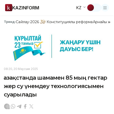
KAZINFORM
KZ
Сайлау-2026
Конституциялық реформа
Арнайы жо
Тренд:
08:20, 20 Маусым 2025
Қазақстанда шамамен 85 мың гектар
жер су үнемдеу технологиясымен
суарылады