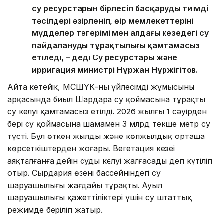
су ресурстарын бірлесіп басқарудың тиімді
тәсілдері әзірленіп, өңір мемлекеттерінің
мүдделер теңгерімі мен алдағы кезеңдегі су
пайдаланудың тұрақтылығы қамтамасыз
етіледі, – деді Су ресурстары және
ирригация министрі Нұржан Нұржігітов.
Айта кетейік, МСШҮК-ның үйлесімді жұмысының
арқасында биыл Шардара су қоймасына тұрақты
су келуі қамтамасыз етілді. 2026 жылғы 1 сәуірден
бері су қоймасына шамамен 3 млрд текше метр су
түсті. Бұл өткен жылдың және көпжылдық орташа
көрсеткіштерден жоғары. Вегетация кезеңі
аяқталғанға дейін судың келуі жалғасады деп күтіліп
отыр. Сырдария өзені бассейніндегі су
шаруашылығы жағдайы тұрақты. Ауыл
шаруашылығы қажеттіліктері үшін су штаттық
режимде беріліп жатыр.