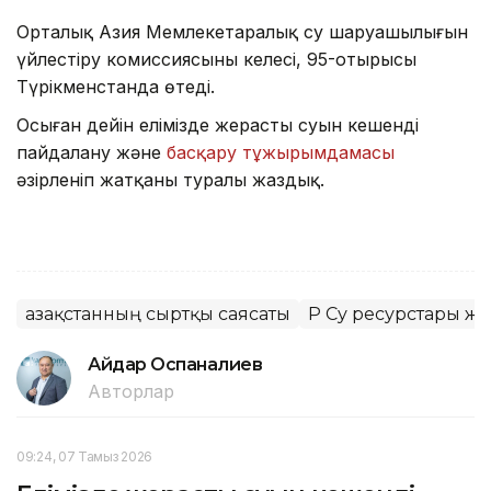
Орталық Азия Мемлекетаралық су шаруашылығын
үйлестіру комиссиясының келесі, 95-отырысы
Түрікменстанда өтеді.
Осыған дейін елімізде жерасты суын кешенді
пайдалану және
басқару тұжырымдамасы
әзірленіп жатқаны туралы жаздық.
Қазақстанның сыртқы саясаты
ҚР Су ресурстары ж
Айдар Оспаналиев
Авторлар
09:24, 07 Тамыз 2026