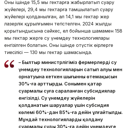
Оның ішінде 15,5 мың гектарға жаңбырлатып суару
жүйелері, 29,4 мың гектарға тамшылатып суару
жүйелері қолданылған, ал 14,1 мың гектар жер
лазерлік құрылғымен тегістелген. 2024 жылдың
қорытындысына сәйкес, ел бойынша шамамен 158
мың гектар жерге су үнемдеу технологиялары
енгізілген болатын. Оның ішінде оңтүстік өңірлерге
тиесілісі — 130 мың гектар шамасында.
– Былтыр министрлігіміз фермерлердің су
үнемдеу технологияларын сатып алуы мен
орнатуына кеткен шығынның өтемақысын
30%-ға арттырды. Сонымен қатар
суармалы суға сараланған субсидиялар
енгізілді. Су үнемдеу жүйелерін
қолданатын шаруалар үшін субсидия
көлемі 60%-дан 85%-ға дейін ұлғайтылды.
Мұндай технологияларды қолдану
суармалы суды 30%-ға дейін үнемдеуге