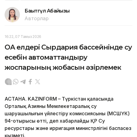
Бақытгүл Абайқызы
Авторлар
16:22, 07 Тамыз 2026
ОА елдері Сырдария бассейнінде су
есебін автоматтандыру
жоспарының жобасын әзірлемек
АСТАНА. KAZINFORM – Түркістан қаласында
Орталық Азияның Мемлекетаралық су
шаруашылығын үйлестіру комиссиясының (МСШҮК)
94-отырысы өтті, деп хабарлайды ҚР Су
ресурстары және ирригация министрлігінің баспасөз
қызметі.