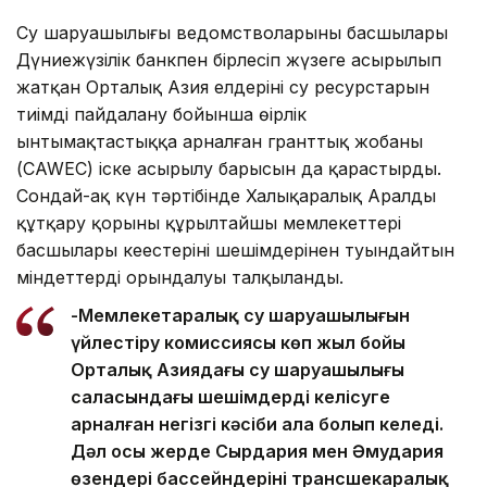
Су шаруашылығы ведомстволарының басшылары
Дүниежүзілік банкпен бірлесіп жүзеге асырылып
жатқан Орталық Азия елдерінің су ресурстарын
тиімді пайдалану бойынша өңірлік
ынтымақтастыққа арналған гранттық жобаның
(CAWEC) іске асырылу барысын да қарастырды.
Сондай-ақ күн тәртібінде Халықаралық Аралды
құтқару қорының құрылтайшы мемлекеттері
басшылары кеңестерінің шешімдерінен туындайтын
міндеттердің орындалуы талқыланды.
-Мемлекетаралық су шаруашылығын
үйлестіру комиссиясы көп жыл бойы
Орталық Азиядағы су шаруашылығы
саласындағы шешімдерді келісуге
арналған негізгі кәсіби алаң болып келеді.
Дәл осы жерде Сырдария мен Әмудария
өзендері бассейндерінің трансшекаралық