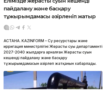
Елімізде жерасты суын кешенді
пайдалану және басқару
тұжырымдамасы әзірленіп жатыр
АСТАНА. KAZINFORM – Су ресурстары және
ирригация министрлігінің Жерасты суы департаменті
2027-2040 жылдарға арналған Жерасты суын
кешенді пайдалану және басқару
тұжырымдамасын әзірлеп жатқанын хабарлады.