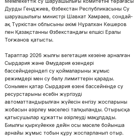
Мемлекеттік су шаруашылығы комитетінің төрағасы
Дурды Генджиев, Өзбекстан Республикасының Су
шаруашылығы министрі Шавкат Хамраев, сондай-
ақ Түркістан облысының әкімі Нұралхан Көшеров
пен Қазақстанның Өзбекстандағы елшісі Ералы
Тоғжанов қатысты.
Тараптар 2026 жылғы вегетация кезеңіне арналған
Сырдария және Әмудария өзендері
бассейндеріндегі су қоймаларының жұмыс
режимдері мен су бөлу лимиттерін қарады.
Сонымен қатар Сырдария өзені бассейнінде су
ресурстарының есебін жүргізудің
автоматтандырылған жүйесін енгізу жоспарының
жобасын әзірлеу мәселесі талқыланды. Отырысқа
қатысушылар құжатты әзірлеуді мақұлдады.
Биылғы қыркүйекке дейін осы мәселе бойынша
арнайы жұмыс тобын құру жоспарланып отыр.