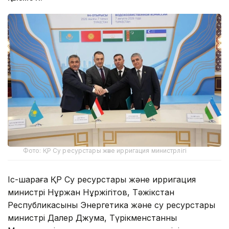
Фото: ҚР Су ресурстары және ирригация министрлігі
Іс-шараға ҚР Су ресурстары және ирригация
министрі Нұржан Нұржігітов, Тәжікстан
Республикасының Энергетика және су ресурстары
министрі Далер Джума, Түрікменстанның