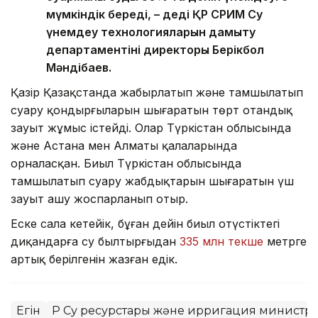
мүмкіндік береді, – деді ҚР СРИМ Су
үнемдеу технологияларын дамыту
департаментінің директоры Берікбол
Мәндібаев.
Қазір Қазақстанда жаңбырлатып және тамшылатып
суару қондырғыларын шығаратын төрт отандық
зауыт жұмыс істейді. Олар Түркістан облысында
және Астана мен Алматы қалаларында
орналасқан. Биыл Түркістан облысында
тамшылатып суару жабдықтарын шығаратын үш
зауыт ашу жоспарланып отыр.
Еске сала кетейік, бұған дейін биыл оңтүстіктегі
диқандарға су былтырғыдан
335 млн текше
метрге
артық берілгенін жазған едік.
Егін
ҚР Су ресурстары және ирригация министрлі