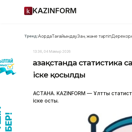
KAZINFORM
Ақорда
Тағайындау
Заң және тәртіп
Дерекқор
Тренд:
13:36, 04 Мамыр 2026
Қазақстанда статистика с
іске қосылды
АСТАНА. KAZINFORM — Ұлттық статисти
іске қосты.