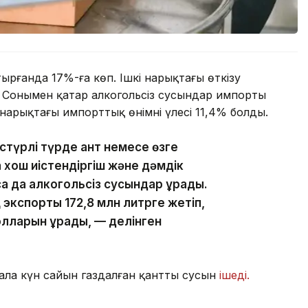
тырғанда 17%-ға көп. Ішкі нарықтағы өткізу
ы. Сонымен қатар алкогольсіз сусындар импорты
і нарықтағы импорттық өнімнің үлесі 11,4% болды.
әстүрлі түрде қант немесе өзге
қ хош иістендіргіш және дәмдік
қа да алкогольсіз сусындар құрады.
ң экспорты 172,8 млн литрге жетіп,
олларын құрады, — делінген
бала күн сайын газдалған қантты сусын
ішеді.