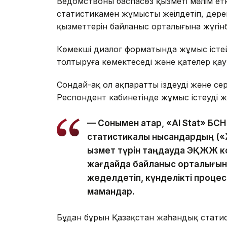
Ведомствоның баспасөз қызметі мәлім ет
статистикамен жұмысты жеңілдетіп, дерек
қызметтерін байланыс орталығына жүгінб
Көмекші диалог форматында жұмыс істейд
толтыруға көмектеседі және қателер қау
Сондай-ақ ол ақпаратты іздеуді және се
Респондент кабинетінде жұмыс істеуді же
— Сонымен қатар, «AI Stat» БС
статистикалық нысандардың («Ж
қызмет түрін таңдауда ЭҚЖЖ ко
жағдайда байланыс орталығына
жеделдетіп, күнделікті проце
мамандар.
Бұдан бұрын Қазақстан жаһандық стати