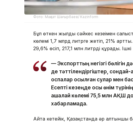
Фото: Мақсат Шағырбаев/ Kazinform
Бұл өткен жылдың сәйкес кезеңімен салыс
көлемі 1,7 млрд литрге жетіп, 21% артт
29,6% өсіп, 217,1 млн литрді құрады. Ішк
— Экспорттың негізгі бөлігін д
де тәттілендіргіштер, сондай-а
қоспалар қосылған сулар мен бас
Есепті кезеңде осы өнім түріні
ақшалай көлемі 75,5 млн АҚШ д
хабарламада.
Айта кетейік, Қазақстанда әр алтыншы 