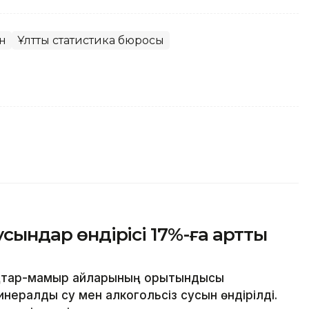
ан
Ұлттық статистика бюросы
усындар өндірісі 17%-ға артты
ңтар-мамыр айларының қорытындысы
инералды су мен алкогольсіз сусын өндірілді.