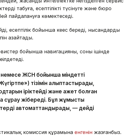
кендей, жасанды интеллектке негізделген сервис
терді табуға, есептілікті түсінуге және бюро
ей пайдалануға көмектеседі.
і, есептілік бойынша кеңес береді, нысандарды
пін азайтады.
рвистер бойынша навигацияны, соның ішінде
ңілдетеді.
Н немесе ЖСН бойынша міндетті
үгіртпе») тізімін қалыптастырады,
дтарын іріктейді және қажет болған
 сұрау жібереді. Бұл жұмысты
стерді автоматтандырады, — дейді
стикалық комиссия құрамына
енгенін
жазғанбыз.