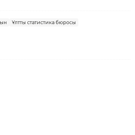
сын
Ұлттық статистика бюросы
лттық статистика бюросы
 болып тағайындалды