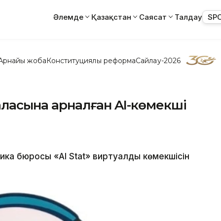
Әлемде
Қазақстан
Саясат
Талдау
SP
Арнайы жоба
Конституциялық реформа
Сайлау-2026
аласына арналған AI-көмекші
ка бюросы «AI Stat» виртуалды көмекшісін