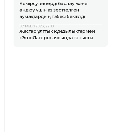
Көмірсутектерді барлау және
өндіру үшін аз зерттелген
аумақтардың тізбесі бекітілді
07 тамыз 2026, 22:10
Жастар ұлттық құндылықтармен
«ЭтноЛагерь» аясында танысты