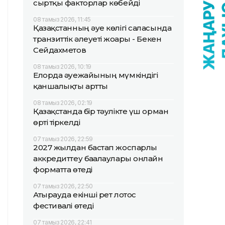
сыртқы факторлар көбейді
08 тамыз 2026, 11:45
Қазақстанның әуе көлігі саласында
транзиттік әлеуеті жоғары - Бекен
Сейдахметов
08 тамыз 2026, 10:19
Елорда әуежайының мүмкіндігі
қаншалықты артты
08 тамыз 2026, 02:19
Қазақстанда бір тәулікте үш орман
өрті тіркелді
07 тамыз 2026, 22:59
2027 жылдан бастап жоспарлы
аккредиттеу бағалаулары онлайн
форматта өтеді
07 тамыз 2026, 22:50
Атырауда екінші рет лотос
фестивалі өтеді
07 тамыз 2026, 22:41