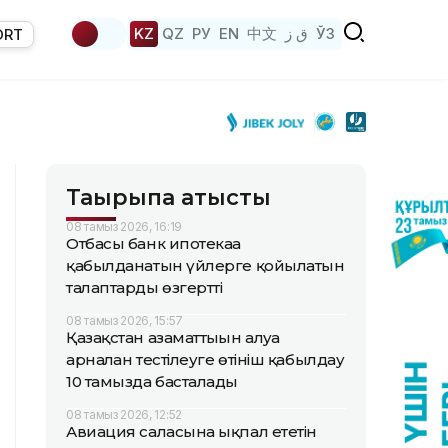
KZ
QZ
РУ
EN
中文
ق ز
ЎЗ
ORT
Тақырыпқа қатысты
08 тамыз 2026, 16:19
Отбасы банк ипотекаға
қабылданатын үйлерге қойылатын
талаптарды өзгертті
08 тамыз 2026, 15:57
Қазақстан азаматтығын алуға
арналған тестілеуге өтініш қабылдау
10 тамызда басталады
08 тамыз 2026, 12:52
Авиация саласына ықпал ететін