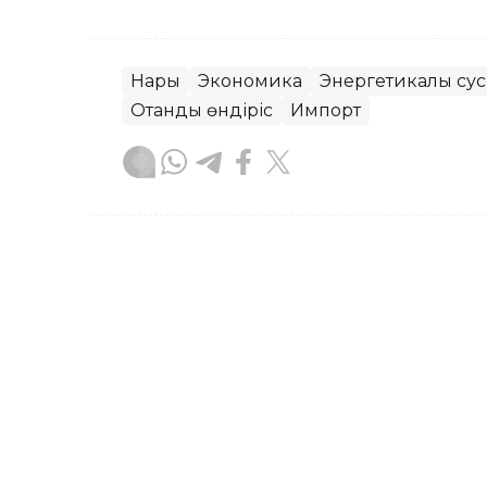
Нарық
Экономика
Энергетикалық су
Отандық өндіріс
Импорт
Бақытгүл Абайқызы
Авторлар
20:30, 04 Тамыз 2026
Еркебұлан Иембердиев Ұ
басшысының орынбасары