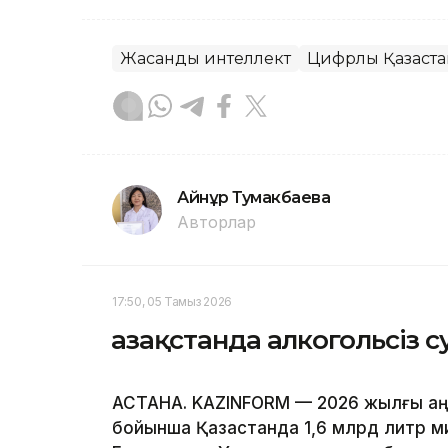
Жасанды интеллект
Цифрлық Қазақст
Айнұр Тумакбаева
Авторлар
17:50, 05 Тамыз 2026
Қазақстанда алкогольсіз с
АСТАНА. KAZINFORM — 2026 жылғы қа
бойынша Қазақстанда 1,6 млрд литр м