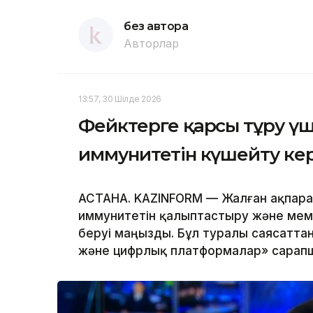
без автора
Авторлар
13:57, 30 Шілде 2026
Фейктерге қарсы тұру ү
иммунитетін күшейту ке
АСТАНА. KAZINFORM — Жалған ақпара
иммунитетін қалыптастыру және мем
беруі маңызды. Бұл туралы саясатта
және цифрлық платформалар» сарап