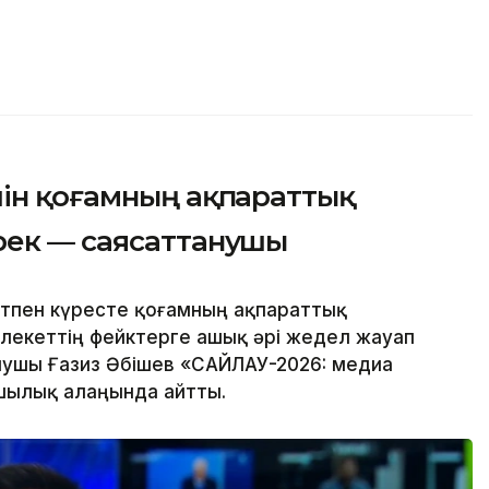
шін қоғамның ақпараттық
рек — саясаттанушы
тпен күресте қоғамның ақпараттық
лекеттің фейктерге ашық әрі жедел жауап
нушы Ғазиз Әбішев «САЙЛАУ-2026: медиа
шылық алаңында айтты.