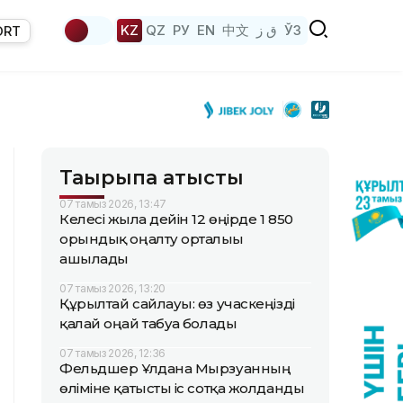
KZ
QZ
РУ
EN
中文
ق ز
ЎЗ
ORT
Тақырыпқа қатысты
07 тамыз 2026, 13:47
Келесі жылға дейін 12 өңірде 1 850
орындық оңалту орталығы
ашылады
07 тамыз 2026, 13:20
Құрылтай сайлауы: өз учаскеңізді
қалай оңай табуға болады
07 тамыз 2026, 12:36
Фельдшер Ұлдана Мырзуанның
өліміне қатысты іс сотқа жолданды