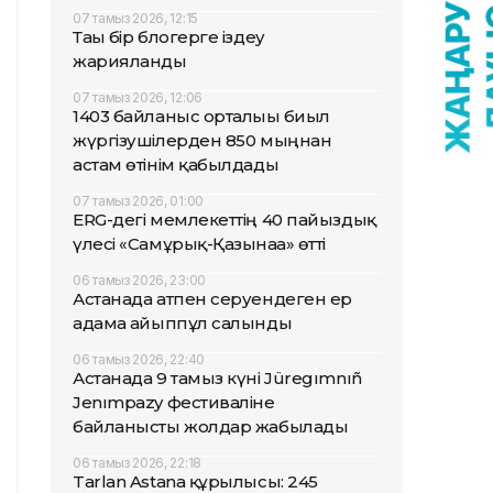
07 тамыз 2026, 12:15
Тағы бір блогерге іздеу
жарияланды
07 тамыз 2026, 12:06
1403 байланыс орталығы биыл
жүргізушілерден 850 мыңнан
астам өтінім қабылдады
07 тамыз 2026, 01:00
ERG-дегі мемлекеттің 40 пайыздық
үлесі «Самұрық-Қазынаға» өтті
06 тамыз 2026, 23:00
Астанада атпен серуендеген ер
адамға айыппұл салынды
06 тамыз 2026, 22:40
Астанада 9 тамыз күні Jüregımnıñ
Jenımpazy фестиваліне
байланысты жолдар жабылады
06 тамыз 2026, 22:18
Tarlan Astana құрылысы: 245