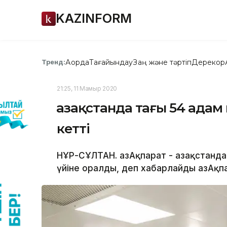
KAZINFORM
Ақорда
Тағайындау
Заң және тәртіп
Дерекқор
Тренд:
21:25, 11 Мамыр 2020
Қазақстанда тағы 54 ада
кетті
НҰР-СҰЛТАН. ҚазАқпарат - Қазақстанд
үйіне оралды, деп хабарлайды ҚазАқп