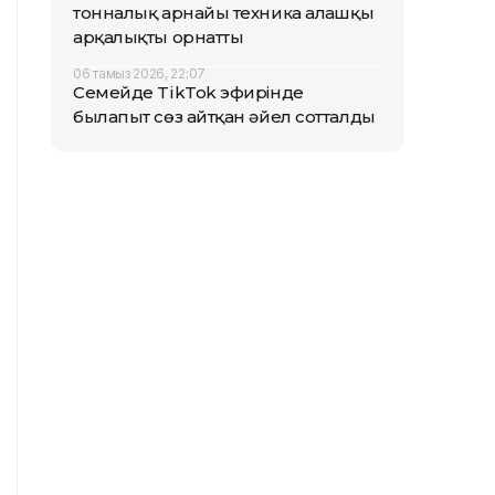
тонналық арнайы техника алғашқы
арқалықты орнатты
06 тамыз 2026, 22:07
Семейде TikTok эфирінде
былапыт сөз айтқан әйел сотталды