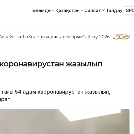
Әлемде
Қазақстан
Саясат
Талдау
SP
Арнайы жоба
Конституциялық реформа
Сайлау-2026
м коронавирустан жазылып
а тағы 54 адам каоронавирустан жазылып,
арат.