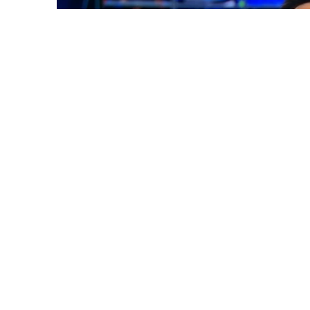
Jibek Joly телеарнасы эфирінен скрин