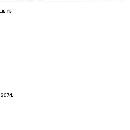
шықты:
2074.