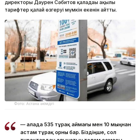
директоры Дәурен Сәбитов қаладағы ақылы
тарифтер қалай өзгеруі мүмкін екенін айтты.
Фото: Астана әкімдігі
— Қалада 535 тұрақ аймағы мен 10 мыңнан
астам тұрақ орны бар. Біздіңше, сол
тұрақтардан алынатын төлем сомасы