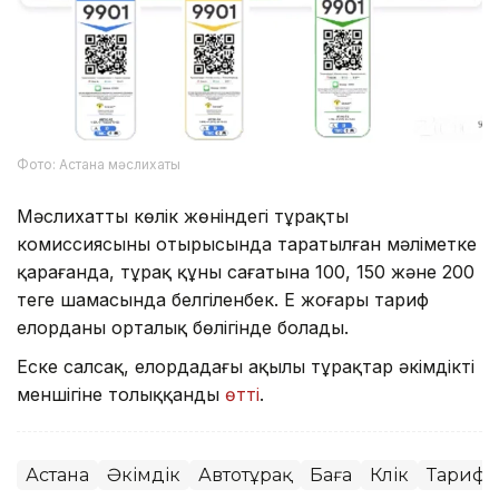
Фото: Астана мәслихаты
Мәслихаттың көлік жөніндегі тұрақты
комиссиясының отырысында таратылған мәліметке
қарағанда, тұрақ құны сағатына 100, 150 және 200
теңге шамасында белгіленбек. Ең жоғары тариф
елорданың орталық бөлігінде болады.
Еске салсақ, елордадағы ақылы тұрақтар әкімдіктің
меншігіне толыққанды
өтті
.
Астана
Әкімдік
Автотұрақ
Баға
Көлік
Тариф