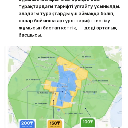
тұрақтардағы тарифті ұлғайту ұсынылды.
Қаладағы тұрақтарды үш аймаққа бөліп,
солар бойынша әртүрлі тарифті енгізу
жұмысын бастап кеттік, — деді орталық
басшысы.