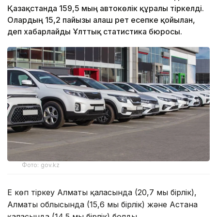
Қазақстанда 159,5 мың автокөлік құралы тіркелді.
Олардың 15,2 пайызы алғаш рет есепке қойылған,
деп хабарлайды Ұлттық статистика бюросы.
Фото: gov.kz
Ең көп тіркеу Алматы қаласында (20,7 мың бірлік),
Алматы облысында (15,6 мың бірлік) және Астана
қаласында (14,5 мың бірлік) болды.