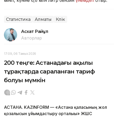
мініп, күніне 6,6 млн литр бензин
үнемдеп
отыр.
Статистика
Алматы
Көлік
Асхат Райқұл
Авторлар
17:09, 06 Тамыз 2026
200 теңге: Астанадағы ақылы
тұрақтарда сараланған тариф
болуы мүмкін
АСТАНА. KAZINFORM — «Астана қаласының жол
қозғалысын ұйымдастыру орталығы» ЖШС