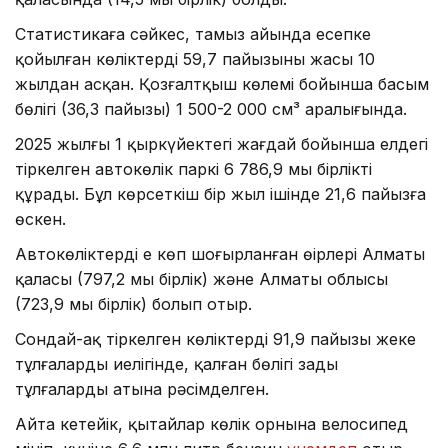
Статистикаға сәйкес, тамыз айында есепке
қойылған көліктердің 59,7 пайызының жасы 10
жылдан асқан. Қозғалтқыш көлемі бойынша басым
бөлігі (36,3 пайызы) 1 500-2 000 см³ аралығында.
2025 жылғы 1 қыркүйектегі жағдай бойынша елдегі
тіркелген автокөлік паркі 6 786,9 мың бірлікті
құрады. Бұл көрсеткіш бір жыл ішінде 21,6 пайызға
өскен.
Автокөліктердің ең көп шоғырланған өңірлері Алматы
қаласы (797,2 мың бірлік) және Алматы облысы
(723,9 мың бірлік) болып отыр.
Сондай-ақ тіркелген көліктердің 91,9 пайызы жеке
тұлғалардың иелігінде, қалған бөлігі заңды
тұлғалардың атына рәсімделген.
Айта кетейік, қытайлар көлік орнына велосипед