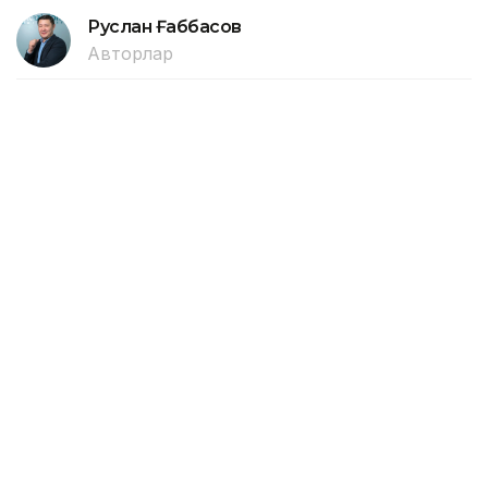
Руслан Ғаббасов
Авторлар
16:37, 06 Тамыз 2026
Елордада ретсіз қойылған
көліктерді эвакуациялау жүйесі
күшейтілмек
АСТАНА. KAZINFORM — Елордада ретсіз қойылған
көліктерді коммуналдық тұраққа эвакуациялау
жүйесі күшейтілмек. Бұл туралы «Астана
қаласының жол қозғалысын ұйымдастыру орталығы»
ЖШС директоры Дәурен Сәбитов мәлім етті.