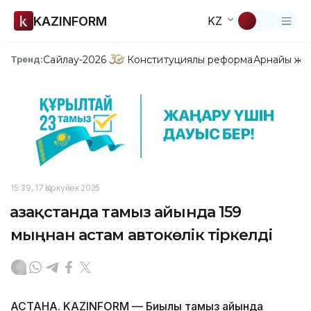
KAZINFORM
KZ
Сайлау-2026
Конституциялық реформа
Арнайы жо
Тренд:
15:39, 17 Қыркүйек 2025
Қазақстанда тамыз айында 159
мыңнан астам автокөлік тіркелді
АСТАНА. KAZINFORM — Биылғы тамыз айында