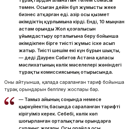
төмен. Осыған дейін бұл жұмысты жеке
бизнес атқарған еді. Қазір осы қызмет
әкімдіктің құрлымына кірді. Енді, 10 мыңнан
астам орынды Жол қозғалысын
ұйымдастыру орталығына беру бойынша
әкімдікпен бірге тиісті жұмыс іске асып
жатыр. Тиісті шешім екі күн бұрын шықты,
— деді Дәурен Сәбитов Астана қаласы
мәслихатының көлік мәселелері жөніндегі
тұрақты комиссиясының отырысында.
Оның айтуынша, қалада сараланған тариф бойынша
тұрақ орындарын белгілеу жоспары бар.
— Тамыз айының соңында немесе
қыркүйектің басында сараланған тарифті
кірігуіміз керек. Себебі, көлік көп
шоғырланған орталықтағы орындарға
сұраныс жоғары. Осы орайда осы