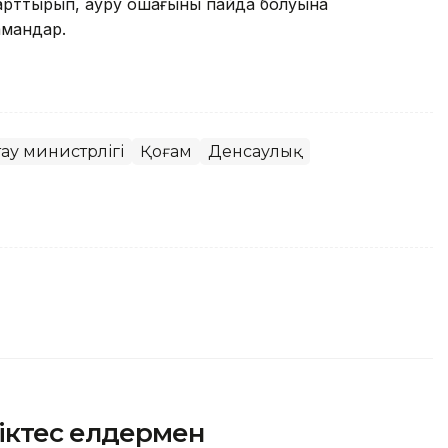
 арттырып, ауру ошағының пайда болуына
мамандар.
ау министрлігі
Қоғам
Денсаулық
ріктес елдермен