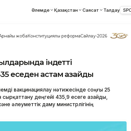
Әлемде
Қазақстан
Саясат
Талдау
SP
Арнайы жоба
Конституциялық реформа
Сайлау-2026
жылдарында індетті
35 еседен астам азайды
лемді вакцинациялау нәтижесінде соңғы 25
н сырқаттану деңгейі 435,9 есеге азайды,
әне әлеуметтік даму министрлігінің