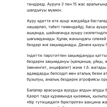
төндіреді. Ауруға 3 пен 15 жас аралығын
шалдығуы мүмкін.
Ауру әдетте өте ауыр жағдайда бастала
нашарлап, тәбеті төмендейді, басы ауы
ашқанда, шайнағанда ауыру сезілетіндіг
шағымданады. Құлақ жанындағы сілекей б
бездері жиі зақымданады. Дененің қызуы 
Індеттік паротитпен зақымданудың қатты 
бездерінің зақымдануы (қалқанша, ұйқы, ж
(менингит, энцефалит) және т.б. жатады.
адамдардың белсіздігі мен аталық безінің а
бұзылуы, аналық бездерінің атрофияс
Балалар арасында аурудың алдын алудың б
Қазіргі таңда құрамында қызамық, қызылша
«бір түтікшедегі» біріктірілген вакцина