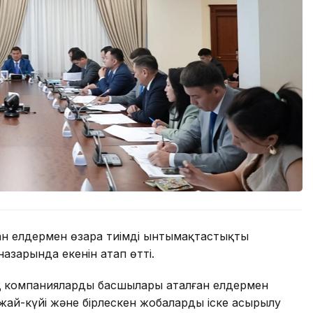
н елдермен өзара тиімді ынтымақтастықты
азарында екенін атап өтті.
ық компаниялардың басшылары аталған елдермен
жай-күйі және бірлескен жобалардың іске асырылу