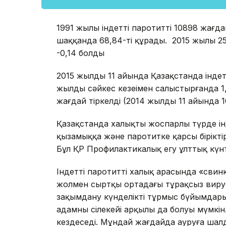
1991 жылы індетті паротиттің 10898 жағда
шаққанда 68,84-ті құрады. 2015 жылы 25
-0,14 болды
2015 жылдың 11 айында Қазақстанда індет
жылдың сәйкес кезеңімен салыстырғанда 1
жағдай тіркелді (2014 жылдың 11 айында 
Қазақстанда халықты жоспарлы түрде ін
қызамыққа және паротитке қарсы біріктір
Бұл ҚР Профилактикалық егу ұлттық күнті
Індетті паротитті халық арасында «сви
жолмен сыртқы ортадағы тұрақсыз виру
зақымдану күнделікті тұрмыс бүйымдар
адамның сілекейі арқылы да болуы мүмкін
кездеседі. Мұндай жағдайда ауруға шал