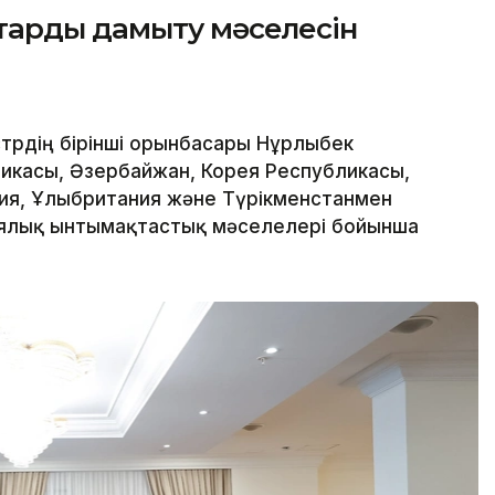
тарды дамыту мәселесін
трдің бірінші орынбасары Нұрлыбек
ликасы, Әзербайжан, Корея Республикасы,
ния, Ұлыбритания және Түрікменстанмен
иялық ынтымақтастық мәселелері бойынша