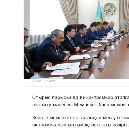
Фото: Үкімет
Отырыс барысында вице-премьер аталға
нығайту мәселесі Мемлекет басшысының н
Кеңесте мемлекеттік органдар мен ұлтт
экономикалық ынтымақтастықтың қазіргі 