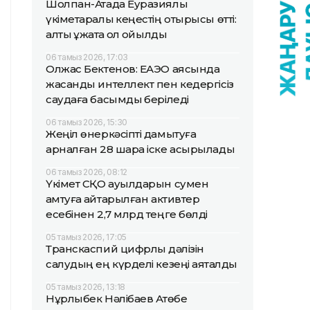
Шолпан-Атада Еуразиялық
үкіметаралық кеңестің отырысы өтті:
алты құжатқа қол қойылды
06 тамыз 2026, 17:03
Олжас Бектенов: ЕАЭО аясында
жасанды интеллект пен кедергісіз
саудаға басымдық беріледі
06 тамыз 2026, 15:30
Жеңіл өнеркәсіпті дамытуға
арналған 28 шара іске асырылады
06 тамыз 2026, 08:12
Үкімет СҚО ауылдарын сумен
қамтуға қайтарылған активтер
есебінен 2,7 млрд теңге бөлді
05 тамыз 2026, 17:05
Транскаспий цифрлық дәлізін
салудың ең күрделі кезеңі аяқталды
05 тамыз 2026, 13:18
Нұрлыбек Нәлібаев Ақтөбе