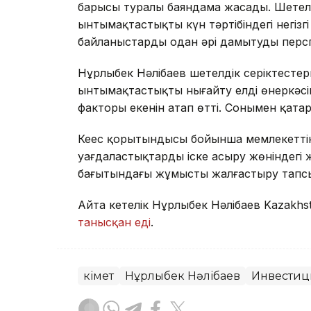
барысы туралы баяндама жасады. Шетел
ынтымақтастықтың күн тәртібіндегі негі
байланыстарды одан әрі дамытудың пер
Нұрлыбек Нәлібаев шетелдік серіктест
ынтымақтастықты нығайту елдің өнеркәсі
факторы екенін атап өтті. Сонымен қата
Кеңес қорытындысы бойынша мемлекеттік
уағдаластықтарды іске асыру жөніндегі
бағытындағы жұмысты жалғастыру тап
Айта кетелік Нұрлыбек Нәлібаев Kazakhs
танысқан еді
.
Үкімет
Нұрлыбек Нәлібаев
Инвестиц