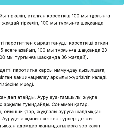
йы тіркеліп, аталған көрсеткіш 100 мың тұрғынға
 жағдай тіркеліп, 100 мың тұрғынға шаққанда
ті паротитпен сырқаттанудың көрсеткіші өткен
,5 есеге азайып, 100 мың тұрғынға шаққанда 23
100 мың тұрғынға шаққанда 36 жағдай).
детті паротитке қарсы иммундау қызылшаға,
ілген вакцинациялау арқылы жүргізіліп келеді.
збесіне кіреді.
нка» деп атайды. Ауру ауа-тамшылы жұқпа
с арқылы туындайды. Сонымен қатар,
ы, ойыншықтар, жұқпалы ауруға шалдыққан
. Аурудың асқынып кеткен түрлері де жиі
дыққан адамдар жанындағыларға зор қауіп