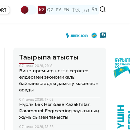
KZ
QZ
РУ
EN
中文
ق ز
ЎЗ
ORT
Тақырыпқа қатысты
07 тамыз 2026, 21:18
Вице-премьер негізгі серіктес
елдермен экономикалық
байланыстарды дамыту мәселесін
қарады
07 тамыз 2026, 17:02
Нұрлыбек Нәлібаев Kazakhstan
Paramount Engineering зауытының
жұмысымен танысты
07 тамыз 2026, 13:38