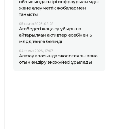
облысындағы ірі инфрақұрылымдық
және әлеуметтік жобалармен
танысты
05 тамыз 2026, 08:28
Ақтөбедегі жаңа су құбырына
қайтарылған активтер есебінен 5
млрд теңге бөлінді
04 тамыз 2026, 17:07
Алатау қаласында экологиялық авиа
отын өндіру экожүйесі құрылады