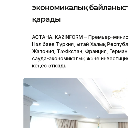
экономикалық байланыс
қарады
АСТАНА. KAZINFORM – Премьер-минис
Нәлібаев Түркия, Қытай Халық Респуб
Жапония, Тәжікстан, Франция, Герма
сауда-экономикалық және инвестиц
кеңес өткізді.