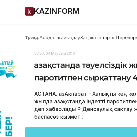
KAZINFORM
Ақорда
Тағайындау
Заң және тәртіп
Дерекқор
Тренд:
07:57, 04 Маусым 2016
Қазақстанда тәуелсіздік 
паротитпен сырқаттану 4
АСТАНА. ҚазАқпарат - Халықты кең кө
жылда Қазақстанда індетті паротитпе
деп хабарлады ҚР Денсаулық сақтау ж
баспасөз қызметі.