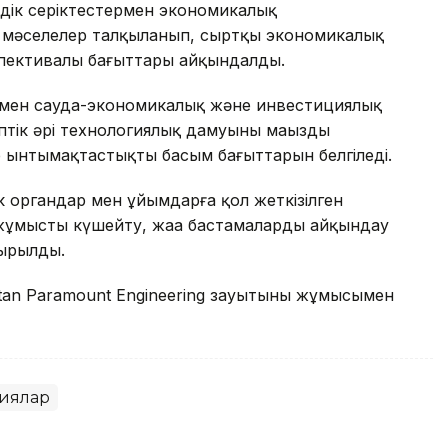
дік серіктестермен экономикалық
згі мәселелер талқыланып, сыртқы экономикалық
спективалы бағыттары айқындалды.
ермен сауда-экономикалық және инвестициялық
птік әрі технологиялық дамуының маңызды
р ынтымақтастықтың басым бағыттарын белгіледі.
 органдар мен ұйымдарға қол жеткізілген
 жұмысты күшейту, жаңа бастамаларды айқындау
сырылды.
tan Paramount Engineering зауытының жұмысымен
иялар