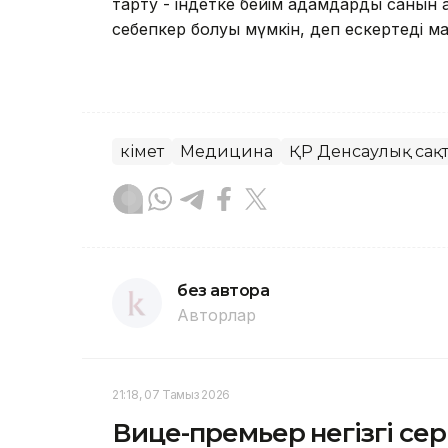
тарту - індетке бейім адамдардың санын
себепкер болуы мүмкін, деп ескертеді 
Үкімет
Медицина
ҚР Денсаулық сақт
без автора
Авторлар
21:18, 07 Тамыз 2026
Вице-премьер негізгі се