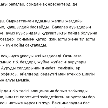
дағы балалар, сондай-ақ ересектердің де
ды. Сырқаттанған адамның жалпы жағдайы
рып, қалшылдай бастайды. Балалар ауыздарын
іне, ауыз қуысындағы құрғақтықтың пайда болуына
ездері, сонымен қатар, жақ асты және тіл асты
5-7 күн бойы сақталады.
асқынуға ұласуы жиі кездеседі. Оған ағза
ыныс т.б. бездер), жүйке жүйесінің аурулары
 Аурудың салдарынан диабет, семіздік, ер
трофиясы, әйелдердің бедеулігі мен етеккір циклінің
ы орын алуы мүмкін.
ірден-бір тәсілі вакцинация болып табылады.
, індетті паротиттің жеңілдетілген вирустары бар
 жақсы нәтиже көрсетіп жүр. Вакциналаудан бас