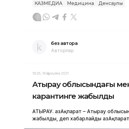
КАЗМЕДИА
Медицина
Денсаулық
без автора
Авторлар
19:25, 19 Қыркүйек 2021
Атырау облысындағы мек
карантинге жабылды
АТЫРАУ. ҚазАқпарат – Атырау облысы
жабылды, деп хабарлайды ҚазАқпарат