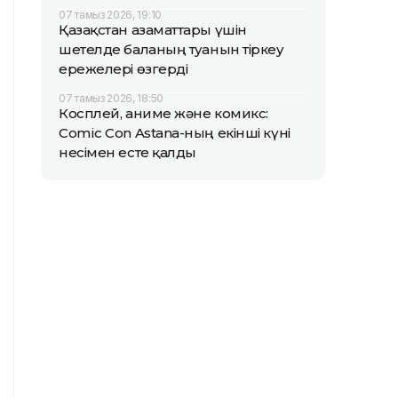
07 тамыз 2026, 19:10
Қазақстан азаматтары үшін
шетелде баланың туғанын тіркеу
ережелері өзгерді
07 тамыз 2026, 18:50
Косплей, аниме және комикс:
Comic Con Astana-ның екінші күні
несімен есте қалды