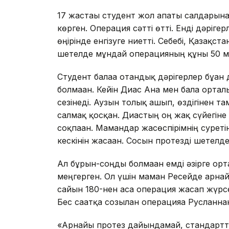
17 жастағы студент жол апаты салдарын
көрген. Операция сәтті өтті. Енді дәрігер
өңірінде енгізуге ниетті. Себебі, Қазақс
шетелде мұндай операцияның құны 50 м
Студент балаға отандық дәрігерлер бұған 
болмаған. Кейін Диас Ана мен бала орталы
сезінеді. Аузын толық ашып, өздігінен там
салмақ қосқан. Диастың оң жақ сүйегіне 
соқпаған. Мамандар жасөспірімнің суреті
кескінін жасаған. Сосын протезді шетел
Ал бұрын-соңды болмаған емді әзірге орт
меңгерген. Ол үшін маман Ресейде арнайы
сайын 180-нен аса операция жасап жүрсе 
Бес сағатқа созылған операцияға Русланн
«Арнайы протез дайындамай, стандартты 