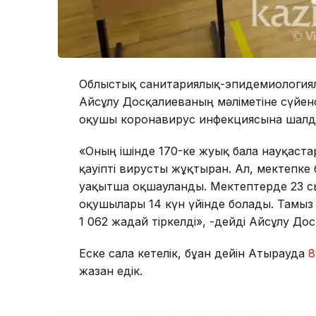
Облыстық санитариялық-эпидемиологиял
Айсұлу Досқалиеваның мәліметіне сүйенс
оқушы коронавирус инфекциясына шалд
«Оның ішінде 170-ке жуық бала науқаст
қауіпті вирусты жұқтырған. Ал, мектепке
уақытша оқшауланды. Мектептерде 23 с
оқушылары 14 күн үйінде болады. Тамы
1 062 жағдай тіркелді», -дейді Айсұлу До
Еске сала кетелік, бұған дейін Атырауда
8
жазған едік.