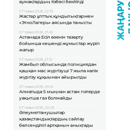
аумақтардың тізбесі бекітілді
07 тамыз 2026, 22:10
Жастар ұлттық құндылықтармен
«ЭтноЛагерь» аясында танысты
07 тамыз 2026, 21:42
Астанада Есіл өзенін тазарту
бойынша кешенді жұмыстар жүріп
жатыр
07 тамыз 2026, 21:12
Жамбыл облысында полициядан
қашқан мас жүргізуші 7 жылға көлік
жүргізу құқығынан айырылды
07 тамыз 2026, 20:51
Алматыда 5 мыңнан астам пәтерде
уақытша газ болмайды
07 тамыз 2026, 20:33
Әлеуметтанушылар
қазақстандықтардың сайлау
белсенділігі артқанын анықтады