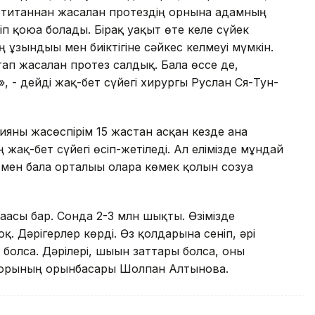
не, титаннан жасалған протездің орнына адамның
ріп қоюға болады. Бірақ уақыт өте келе сүйек
ұзындығы мен биіктігіне сәйкес келмеуі мүмкін.
тап жасалған протез салдық. Бала өссе де,
, - дейді жақ-бет сүйегі хирургы Руслан Ся-Тун-
яны жасөспірім 15 жастан асқан кезде ғана
ң жақ-бет сүйегі өсіп-жетіледі. Ал елімізде мұндай
ен бала орталығы оларға көмек қолын созуға
бағасы бар. Сонда 2-3 млн шықты. Өзімізде
. Дәрігерлер көрді. Өз қолдарына сеніп, әрі
 болса. Дәрілері, шығын заттары болса, оны
екторының орынбасары Шолпан Алтынова.