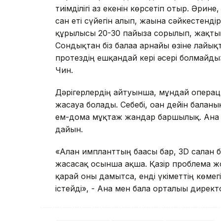
тиімділігі аз екенін көрсетіп отыр. Әри
сан еті сүйегін алып, жағына сәйкестенді
құрылысы 20-30 пайызға сорылып, жақтың 
Сондықтан біз балаға арнайы өзіне лайық
протездің ешқандай кері әсері болмайды»
Чин.
Дәрігерлердің айтуынша, мұндай операци
жасауға болады. Себебі, оған дейін баланы
ем-домға мұқтаж жандар баршылық. Ана м
дайын.
«Алған импланттың бағасы бар, 3D салған 
жасасақ осынша ақша. Қазір проблема жоқ
қарай оны дамытса, енді үкіметтің көмегі
істейді», - Ана мен бала орталығы дир