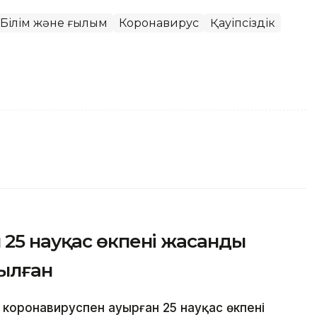
Білім және ғылым
Коронавирус
Қауіпсіздік
25 науқас өкпені жасанды
ылған
а коронавируспен ауырған 25 науқас өкпені