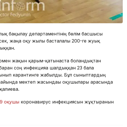
ық бақылау департаментінің бөлім басшысы
ек, жаңа оқу жылы басталғалы 200-ге жуық
ыққан.
армен жақын қарым-қатынаста болғандықтан
 барған соң инфекцияға шалдыққан 23 бала
ынып карантинге жабылды. Бұл сыныптардың
з айында мектеп жасындағы оқушылары арасында
сқалиева.
9 оқушы
коронавирус инфекциясын жұқтырғанын