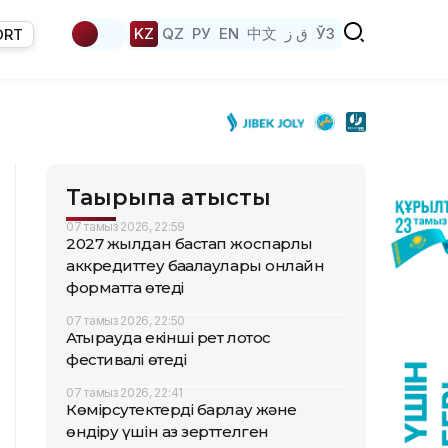
KZ
QZ
РУ
EN
中文
ق ز
ЎЗ
ORT
Тақырыпқа қатысты
07 тамыз 2026, 22:59
2027 жылдан бастап жоспарлы
аккредиттеу бағалаулары онлайн
форматта өтеді
07 тамыз 2026, 22:50
Атырауда екінші рет лотос
фестивалі өтеді
07 тамыз 2026, 22:41
Көмірсутектерді барлау және
өндіру үшін аз зерттелген