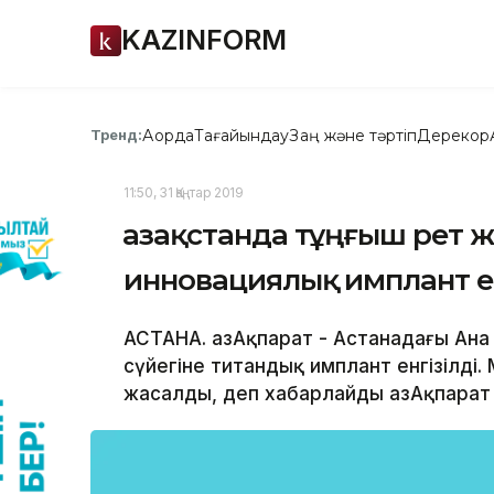
KAZINFORM
Ақорда
Тағайындау
Заң және тәртіп
Дерекқор
Тренд:
11:50, 31 Қаңтар 2019
Қазақстанда тұңғыш рет ж
инновациялық имплант ен
АСТАНА. ҚазАқпарат - Астанадағы Ана
сүйегіне титандық имплант енгізілді.
жасалды, деп хабарлайды ҚазАқпарат