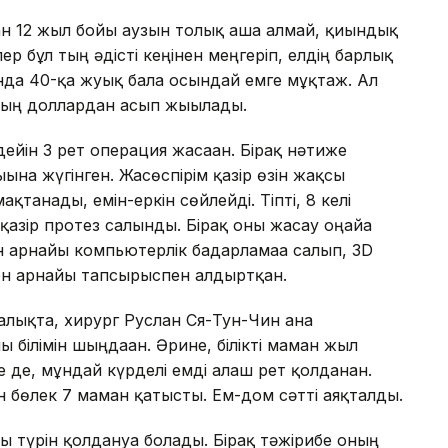
ан 12 жыл бойы аузын толық аша алмай, қиындық
лер бұл тың әдісті кеңінен меңгеріп, елдің барлық
танда 40-қа жуық бала осындай емге мұқтаж. Ал
ың доллардан асып жығылады.
дейін 3 рет операция жасаған. Бірақ нәтиже
ғына жүгінген. Жасөспірім қазір өзін жақсы
ақтанады, емін-еркін сөйлейді. Тіпті, 8 келі
қазір протез салынды. Бірақ оны жасау оңайға
н арнайы компьютерлік бағдарламаға салып, 3D
ден арнайы тапсырыспен алдыртқан.
алықта, хирург Руслан Ся-Тун-Чин ғана
 білімін шыңдаған. Әрине, білікті маман жыл
де, мұндай күрделі емді алғаш рет қолданған.
ан бөлек 7 маман қатысты. Ем-дом сәтті аяқталды.
түрін қолдануға болады. Бірақ тәжірибе оның