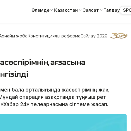
Әлемде
Қазақстан
Саясат
Талдау
SP
Арнайы жоба
Конституциялық реформа
Сайлау-2026
асөспірімнің ағзасына
гізілді
 мен бала орталығында жасөспірімнің жақ
 Мұндай операция Қазақстанда тұңғыш рет
 «Хабар 24» телеарнасына сілтеме жасап.