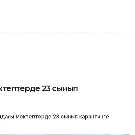
тептерде 23 сынып
ндағы мектептерде 23 сынып карантинге
.