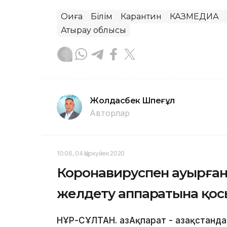
Оқиға
Білім
Карантин
КАЗМЕДИА
Атырау облысы
Жолдасбек Шөпеғұл
Авторлар
10:06, 04 Қыркүйек 2020
Коронавируспен ауырған 
желдету аппаратына қос
НҰР-СҰЛТАН. ҚазАқпарат - Қазақстанд