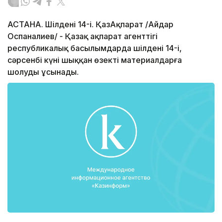
АСТАНА. Шілденің 14-і. ҚазАқпарат /Айдар
Оспаналиев/ - Қазақ ақпарат агенттігі
республикалық басылымдарда шілденің 14-і,
сәрсенбі күні шыққан өзекті материалдарға
шолуды ұсынады.