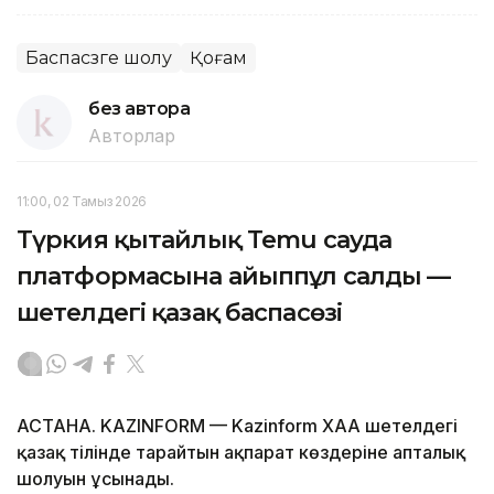
Баспасөзге шолу
Қоғам
без автора
Авторлар
11:00, 02 Тамыз 2026
Түркия қытайлық Temu сауда
платформасына айыппұл салды —
шетелдегі қазақ баспасөзі
АСТАНА. KAZINFORM — Kazinform ХАА шетелдегі
қазақ тілінде тарайтын ақпарат көздеріне апталық
шолуын ұсынады.