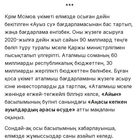
***
Кәрім Мәсімов үкіметі елімізде осыған дейін
бекітілген «Ауыз су» бағдарламасынан бас тартып,
жаңа бағдарлама енгізбек. Оны жүзеге асыруға
2020-жылға дейін жыл сайын 90 миллиард теңге
бөліп тұру туралы мәселе Қаржы министрлігімен
пысықталып үлгеріпті. Аталмыш соманың 60
миллиарды республикалық бюджеттен, 30
миллиарды жергілікті бюджеттен бөлінбек. Бұған
қоса үкімет аталмыш бағдарламаны жүзеге асыру
ісіне инвесторларды да тартпақ. «Аталмыш мәселе
жөнінде егжей-тегжейлі білгіңіз келсе,
«Айқын»
басылымының бүгінгі санындағы
«Аңқасы кепкен
ауылдардың қарасы өсуде»
атты мақаланы
оқыңыз.
Сондай-ақ осы басылымның хабарлауынша,
елімізде жұмыссыздар саны азайып келеді.