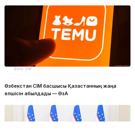
Фото: DW
Өзбекстан СІМ басшысы Қазақстанның жаңа
елшісін қабылдады — ӨзА