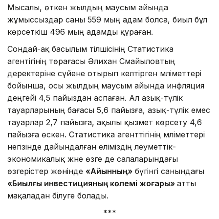
Мысалы, өткен жылдың маусым айында
жұмыссыздар саны 559 мың адам болса, биыл бұл
көрсеткіш 496 мың адамды құраған.
Сондай-ақ басылым тілшісінің Статистика
агентігінің төрағасы Әлихан Смайыловтың
деректеріне сүйене отырып келтірген мәліметтері
бойынша, осы жылдың маусым айында инфляция
деңгейі 4,5 пайыздан аспаған. Ал азық-түлік
тауарларының бағасы 5,6 пайызға, азық-түлік емес
тауарлар 2,7 пайызға, ақылы қызмет көрсету 4,6
пайызға өскен. Статистика агенттігінің мәліметтері
негізінде дайындалған еліміздің әлеуметтік-
экономикалық және өзге де салаларындағы
өзгерістер жөнінде
«Айқынның»
бүгінгі санындағы
«Биылғы инвестицияның көлемі жоғары»
атты
мақаладан білуге болады.
***