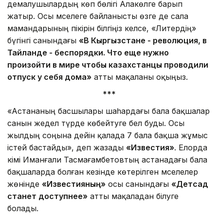
демалушылардың көп бөлігі Алакөлге барып
жатыр. Осы мәселеге байланысты өзге де сала
мамандарының пікірін білгіңіз келсе, «Литердің»
бүгінгі санындағы
«В Кыргызстане - революция, в
Тайланде - беспорядки. Что еще нужно
произойти в мире чтобы казахстанцы проводили
отпуск у себя дома»
атты мақаланы оқыңыз.
***
«Астананың басшылары шаһардағы бала бақшалар
санын жедел түрде көбейтуге бел буды. Осы
жылдың соңына дейін қалада 7 бала бақша жұмыс
істей бастайды», деп жазады
«Известия»
. Елорда
әкімі Иманғали Тасмағамбетовтың астанадағы бала
бақшаларда болған кезінде көтерілген мәселелер
жөнінде
«Известияның»
осы санындағы
«Детсад
станет доступнее»
атты мақаладан білуге
болады.