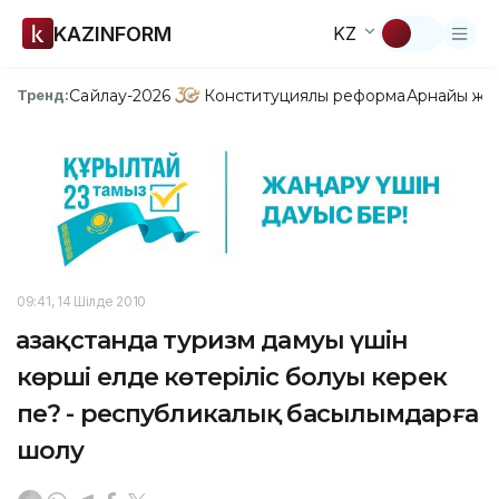
KAZINFORM
KZ
Сайлау-2026
Конституциялық реформа
Арнайы жо
Тренд:
09:41, 14 Шілде 2010
Қазақстанда туризм дамуы үшін
көрші елде көтеріліс болуы керек
пе? - республикалық басылымдарға
шолу