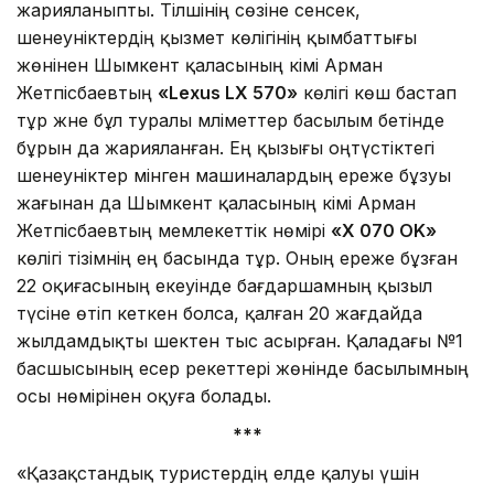
жарияланыпты. Тілшінің сөзіне сенсек,
шенеуніктердің қызмет көлігінің қымбаттығы
жөнінен Шымкент қаласының әкімі Арман
Жетпісбаевтың
«Lexus LX 570»
көлігі көш бастап
тұр және бұл туралы мәліметтер басылым бетінде
бұрын да жарияланған. Ең қызығы оңтүстіктегі
шенеуніктер мінген машиналардың ереже бұзуы
жағынан да Шымкент қаласының әкімі Арман
Жетпісбаевтың мемлекеттік нөмірі
«X 070 OK»
көлігі тізімнің ең басында тұр. Оның ереже бұзған
22 оқиғасының екеуінде бағдаршамның қызыл
түсіне өтіп кеткен болса, қалған 20 жағдайда
жылдамдықты шектен тыс асырған. Қаладағы №1
басшысының есер әрекеттері жөнінде басылымның
осы нөмірінен оқуға болады.
***
«Қазақстандық туристердің елде қалуы үшін