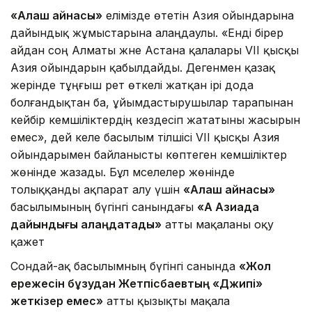
«Алаш айнасы»
елімізде өтетін Азия ойындарына
дайындық жұмыстарына алаңдаулы. «Енді бірер
айдан соң Алматы және Астана қалалары VII қысқы
Азия ойындарын қабылдайды. Дегенмен қазақ
жерінде тұңғыш рет өткелі жатқан ірі дода
болғандықтан ба, ұйымдастырушылар тарапынан
кейбір кемшіліктердің кездесіп жататыны жасырын
емес», дей келе басылым тілшісі VII қысқы Азия
ойындарымен байланысты көптеген кемшіліктер
жөнінде жазады. Бұл мәселелер жөнінде
толыққанды ақпарат алу үшін
«Алаш айнасы»
басылымының бүгінгі санындағы
«Ақ Азиада
дайындығы алаңдатады»
атты мақаланы оқу
қажет
Сондай-ақ басылымның бүгінгі санында
«Жол
ережесін бұзудан Жетпісбаевтың «Джипі»
жеткізер емес»
атты қызықты мақала