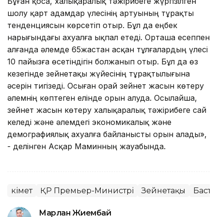
Бұған қоса, халықаралық тәжірибеге жүргізілген
шолу қарт адамдар үлесінің артуының тұрақты
тенденциясын көрсетіп отыр. Бұл да еңбек
нарығындағы ахуалға ықпал етеді. Орташа есеппен
алғанда әлемде 65жастан асқан тұлғалардың үлесі
10 пайызға өсетіндігін болжанып отыр. Бұл да өз
кезегінде зейнетақы жүйесінің тұрақтылығына
әсерін тигізеді. Осыған орай зейнет жасын көтеру
әлемнің көптеген елінде орын алуда. Осылайша,
зейнет жасын көтеру халықаралық тәжірибеге сай
келеді және әлемдегі экономикалық және
демографиялық ахуалға байланысты орын алады»,
- делінген Асқар Маминның жауабында.
Үкімет
ҚР Премьер-Министрі
Зейнетақы
Баст
Марлан Жиембай