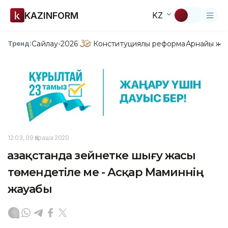
KAZINFORM
KZ
Сайлау-2026
Конституциялық реформа
Арнайы жо
Тренд:
12:03, 09 Қараша 2020
Қазақстанда зейнетке шығу жасы
төмендетіле ме - Асқар Маминнің
жауабы