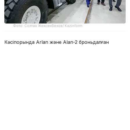
Фото: Солтан Жексенбеков/ Kazinform
Кәсіпорында Arlan және Alan-2 броньдалған
дөңгелекті машиналары, Barys жауынгерлік
броньды көлігінің 4×4, 6×6 және 8×8 өлшеміндегі
модельдері, сондай-ақ, жүзетін әрі дөңгелекті
Terrex-Barys-A 8×8 платформасы шығарылады.