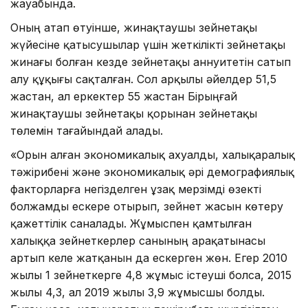
жауабында.
Оның атап өтуінше, жинақтаушы зейнетақы
жүйесіне қатысушылар үшін жеткілікті зейнетақы
жинағы болған кезде зейнетақы аннуитетін сатып
алу құқығы сақталған. Сол арқылы әйелдер 51,5
жастан, ал еркектер 55 жастан Бірыңғай
жинақтаушы зейнетақы қорынан зейнетақы
төлемін тағайындай алады.
«Орын алған экономикалық ахуалды, халықаралық
тәжірибені және экономикалық әрі демографиялық
факторларға негізделген ұзақ мерзімді өзекті
болжамды ескере отырып, зейнет жасын көтеру
қажеттілік саналады. Жұмыспен қамтылған
халыққа зейнеткерлер санының арақатынасы
артып келе жатқанын да ескерген жөн. Егер 2010
жылы 1 зейнеткерге 4,8 жұмыс істеуші болса, 2015
жылы 4,3, ал 2019 жылы 3,9 жұмысшы болды.