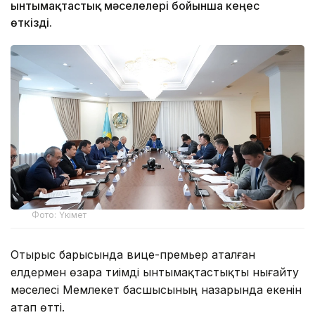
ынтымақтастық мәселелері бойынша кеңес
өткізді.
Фото: Үкімет
Отырыс барысында вице-премьер аталған
елдермен өзара тиімді ынтымақтастықты нығайту
мәселесі Мемлекет басшысының назарында екенін
атап өтті.