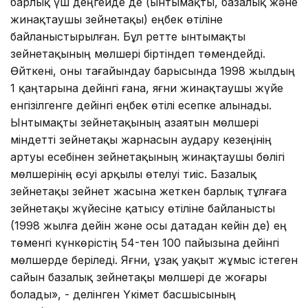
барлық үш деңгейде де (ынтымақты, базалық және
жинақтаушы зейнетақы) еңбек өтіліне
байланыстырылған. Бұл ретте ынтымақты
зейнетақының мөлшері біртіндеп төмендейді.
Өйткені, оны тағайындау барысында 1998 жылдың
1 қаңтарына дейінгі ғана, яғни жинақтаушы жүйе
енгізілгенге дейінгі еңбек өтілі есепке алынады.
Ынтымақты зейнетақының азаятын мөлшері
міндетті зейнетақы жарнасын аудару кезеңінің
артуы есебінен зейнетақының жинақтаушы бөлігі
мөлшерінің өсуі арқылы өтелуі тиіс. Базалық
зейнетақы зейнет жасына жеткен барлық тұлғаға
зейнетақы жүйесіне қатысу өтіліне байланысты
(1998 жылға дейін және осы датадан кейін де) ең
төменгі күнкөрістің 54-тен 100 пайызына дейінгі
мөлшерде беріледі. Яғни, ұзақ уақыт жұмыс істеген
сайын базалық зейнетақы мөлшері де жоғары
болады», - делінген Үкімет басшысының