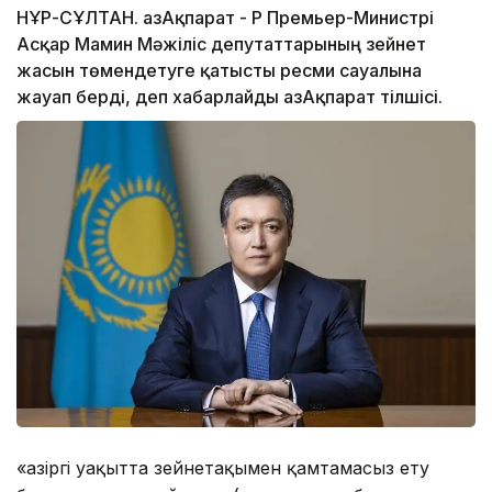
НҰР-СҰЛТАН. ҚазАқпарат - ҚР Премьер-Министрі
Асқар Мамин Мәжіліс депутаттарының зейнет
жасын төмендетуге қатысты ресми сауалына
жауап берді, деп хабарлайды ҚазАқпарат тілшісі.
«Қазіргі уақытта зейнетақымен қамтамасыз ету