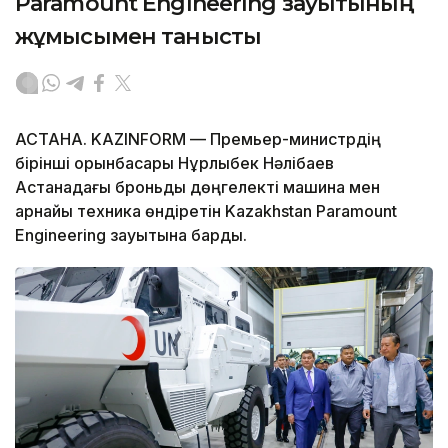
Paramount Engineering зауытының
жұмысымен танысты
АСТАНА. KAZINFORM — Премьер-министрдің
бірінші орынбасары Нұрлыбек Нәлібаев
Астанадағы броньды дөңгелекті машина мен
арнайы техника өндіретін Kazakhstan Paramount
Engineering зауытына барды.