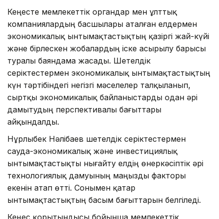
Кеңесте мемлекеттік органдар мен ұлттық
компаниялардың басшылары аталған елдермен
экономикалық ынтымақтастықтың қазіргі жай-күйі
және бірлескен жобалардың іске асырылу барысы
туралы баяндама жасады. Шетелдік
серіктестермен экономикалық ынтымақтастықтың
күн тәртібіндегі негізгі мәселелер талқыланып,
сыртқы экономикалық байланыстарды одан әрі
дамытудың перспективалы бағыттары
айқындалды.
Нұрлыбек Нәлібаев шетелдік серіктестермен
сауда-экономикалық және инвестициялық
ынтымақтастықты нығайту елдің өнеркәсіптік әрі
технологиялық дамуының маңызды факторы
екенін атап өтті. Сонымен қатар
ынтымақтастықтың басым бағыттарын белгіледі.
Кеңес қорытындысы бойынша мемлекеттік