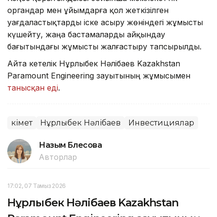
органдар мен ұйымдарға қол жеткізілген
уағдаластықтарды іске асыру жөніндегі жұмысты
күшейту, жаңа бастамаларды айқындау
бағытындағы жұмысты жалғастыру тапсырылды.
Айта кетелік Нұрлыбек Нәлібаев Kazakhstan
Paramount Engineering зауытының жұмысымен
танысқан еді
.
Үкімет
Нұрлыбек Нәлібаев
Инвестициялар
Назым Бөлесова
Авторлар
17:02, 07 Тамыз 2026
Нұрлыбек Нәлібаев Kazakhstan