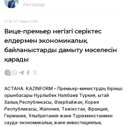
Авторлар
21:18, 07 Тамыз 2026
Вице-премьер негізгі серіктес
елдермен экономикалық
байланыстарды дамыту мәселесін
қарады
АСТАНА. KAZINFORM – Премьер-министрдің бірінші
орынбасары Нұрлыбек Нәлібаев Түркия, Қытай
Халық Республикасы, Әзербайжан, Корея
Республикасы, Жапония, Тәжікстан, Франция,
Германия, Ұлыбритания және Түрікменстанмен
сауда-экономикалық және инвестициялық