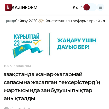
KAZINFORM
KZ
Сайлау-2026
Конституциялық реформа
Арнайы жо
Тренд:
14:07, 17 Қаңтар 2013
Қазақстанда жанар-жағармай
сапасына жасалған тексерістердің
жартысында заңбұзушылықтар
анықталды