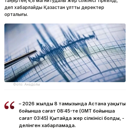
таңертең 4,8 магнитудалы жер сілкінісі тіркелді,
деп хабарлайды Қазақстан ұлттық деректер
орталығы.
Фото: Анадолы
– 2026 жылдың 8 тамызында Астана уақыты
бойынша сағат 08:45-те (GMT бойынша
сағат 03:45) Қытайда жер сілкінісі болды, -
делінген хабарламада.