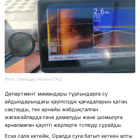
Фото: Павлодар облысы ТЖД
Департмент мамандары тұрғындарға су
айдындарындағы қауіпсіздік қағидаларын қатаң
сақтауды, тек арнайы жабдықталған
жағажайларда ғана демалуды және шомылуға
арналмаған қауіпті жерлерге түспеуді сұрайды.
Еске сала кетейік, Оралда суға батып кеткен алты