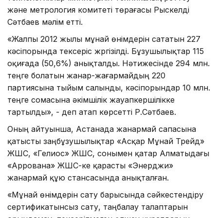
және метрология комитеті төрағасы Рыскелді
Сәтбаев мәлім етті.
«Жалпы 2012 жылы мұнай өнімдерін сататын 227
кәсіпорында тексеріс жүргізілді. Бұзушылықтар 115
оқиғада (50,6%) анықталды. Нәтижесінде 294 млн.
теңге болатын жанар-жағармайдың 220
партиясына тыйым салынды, кәсіпорындар 10 млн.
теңге сомасына әкімшілік жауапкершілікке
тартылды», - деп атап көрсетті Р.Сәтбаев.
Оның айтуынша, Астанада жанармай сапасына
қатысты заңбұзушылықтар «Асқар Мұнай Трейд»
ЖШС, «Гелиос» ЖШС, сонымен қатар Алматыдағы
«Аррована» ЖШС-ке қарасты «Энерджи»
жанармай құю стансасында анықталған.
«Мұнай өнімдерін сату барысында сәйкестендіру
сертификатынсыз сату, таңбалау талаптарын