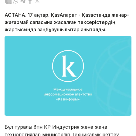
АСТАНА. 17 қаңтар. ҚазАқпарат - Қазақстанда жанар-
жағармай сапасына жасалған тексерістердің
жартысында заңбұзушылықтар анықталды.
Бұл туралы бүгін ҚР Индустрия және жаңа
технологиялар министрлігі Техникалық реттеу