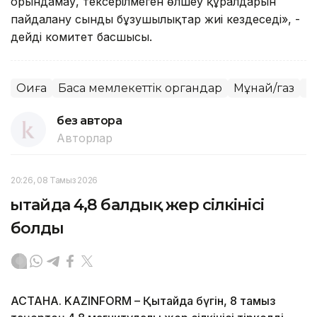
орындамау, тексерілмеген өлшеу құралдарын
пайдалану сынды бұзушылықтар жиі кездеседі», -
дейді комитет басшысы.
Оқиға
Басқа мемлекеттік органдар
Мұнай/газ
Қ
без автора
Авторлар
20:26, 08 Тамыз 2026
Қытайда 4,8 балдық жер сілкінісі
болды
АСТАНА. KAZINFORM – Қытайда бүгін, 8 тамыз