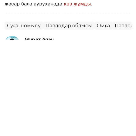
жасар бала ауруханада
көз жұмды.
Суға шомылу
Павлодар облысы
Оқиға
Павлод
Мұрат Аяған
Авторлар
13:52, 07 Тамыз 2026
Фельдшер Ұлдана Мырзуанның
күйеуі жәбірленуші мәртебесінен
бас тартпайтынын айтты
АСТАНА. KAZINFORM – 2025 жылғы қарашада
қызметтік міндетін атқару кезінде қаза тапқан