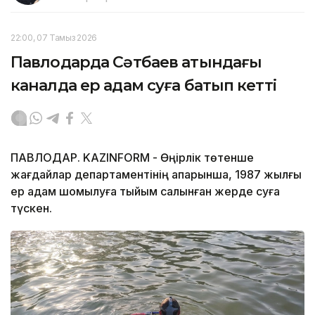
22:00, 07 Тамыз 2026
Павлодарда Сәтбаев атындағы
каналда ер адам суға батып кетті
ПАВЛОДАР. KAZINFORM - Өңірлік төтенше
жағдайлар департаментінің ақпарынша, 1987 жылғы
ер адам шомылуға тыйым салынған жерде суға
түскен.