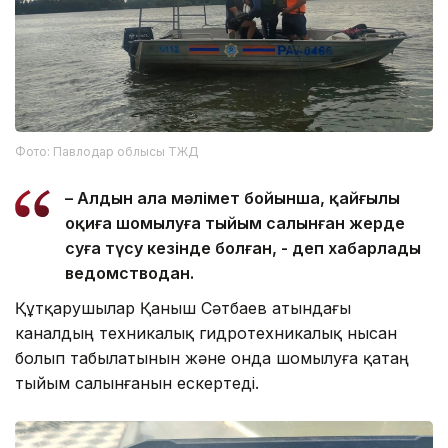
Фото: Павлодар облысы ТЖД
– Алдын ала мәлімет бойынша, қайғылы
оқиға шомылуға тыйым салынған жерде
суға түсу кезінде болған, - деп хабарлады
ведомстводан.
Құтқарушылар Қаныш Сәтбаев атындағы
каналдың техникалық гидротехникалық нысан
болып табылатынын және онда шомылуға қатаң
тыйым салынғанын ескертеді.