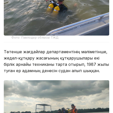
Фото: Павлодар облысы ТЖД
Төтенше жағдайлар департаментінің мәліметінше,
жедел-құтқару жасағының құтқарушылары екі
бірлік арнайы техниканы тарта отырып, 1987 жылы
туған ер адамның денесін судан алып шыққан.