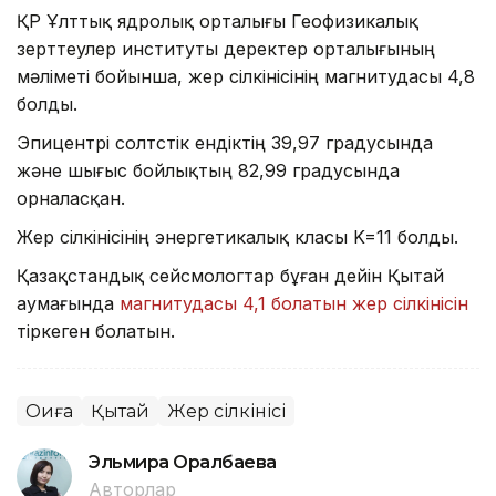
ҚР Ұлттық ядролық орталығы Геофизикалық
зерттеулер институты деректер орталығының
мәліметі бойынша, жер сілкінісінің магнитудасы 4,8
болды.
Эпицентрі солтүстік ендіктің 39,97 градусында
және шығыс бойлықтың 82,99 градусында
орналасқан.
Жер сілкінісінің энергетикалық класы K=11 болды.
Қазақстандық сейсмологтар бұған дейін Қытай
аумағында
магнитудасы 4,1 болатын жер сілкінісін
тіркеген болатын.
Оқиға
Қытай
Жер сілкінісі
Эльмира Оралбаева
Авторлар