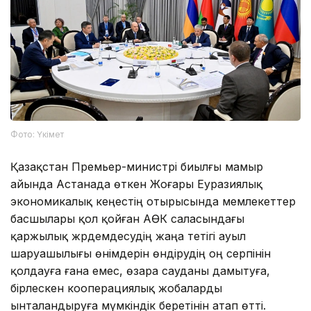
Фото: Үкімет
Қазақстан Премьер-министрі биылғы мамыр
айында Астанада өткен Жоғары Еуразиялық
экономикалық кеңестің отырысында мемлекеттер
басшылары қол қойған АӨК саласындағы
қаржылық жәрдемдесудің жаңа тетігі ауыл
шаруашылығы өнімдерін өндірудің оң серпінін
қолдауға ғана емес, өзара сауданы дамытуға,
бірлескен кооперациялық жобаларды
ынталандыруға мүмкіндік беретінін атап өтті.