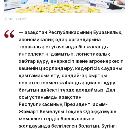
Фото: Үкімет
— Қазақстан Республикасының Еуразиялық
экономикалық одақ органдарына
төрағалық етуі аясында біз жасанды
интеллектіні дамытып, логистикалық
хабтар құру, өнеркәсіп және агроөнеркәсіп
кешенін цифрландыру, кедергісіз сауданы
қамтамасыз ету, сондай-ақ сыртқы
серіктестермен жаһандық диалог құру
бағытын дәйекті түрде қолдаймыз. Дәл
осы ұстанымды Қазақстан
Республикасының Президенті Қасым-
Жомарт Кемелұлы Тоқаев Одаққа мүше
мемлекеттердің басшыларына
жолдауында белгілеген болатын. Бүгінгі