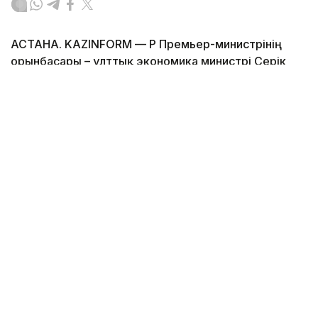
АСТАНА. KAZINFORM — ҚР Премьер-министрінің
орынбасары – ұлттық экономика министрі Серік
Жұманғариннің төрағалығымен өткен кеңесте
жауапты министрліктер, «Атамекен» ҰКП, «Даму»
қоры және отандық кәсіпорындар өкілдерімен
бірге Жеңіл өнеркәсіпті дамытудың 2030 жылға
дейінгі кешенді жоспары мен саланың өзекті
мәселелері талқыланды. Бұл туралы Үкімет мәлім
етті.