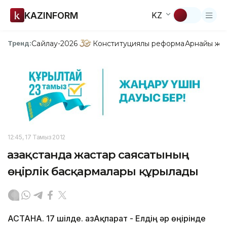
KAZINFORM
KZ
Сайлау-2026
Конституциялық реформа
Арнайы жо
Тренд:
12:45, 17 Тамыз 2012
Қазақстанда жастар саясатының
өңірлік басқармалары құрылады
АСТАНА. 17 шілде. ҚазАқпарат - Елдің әр өңірінде