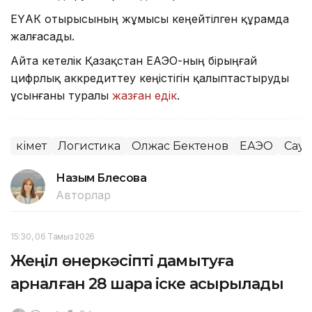
ЕҮАК отырысының жұмысы кеңейтілген құрамда
жалғасады.
Айта кетелік Қазақстан ЕАЭО-ның бірыңғай
цифрлық аккредиттеу кеңістігін қалыптастыруды
ұсынғаны туралы
жазған едік
.
Үкімет
Логистика
Олжас Бектенов
ЕАЭО
Сауд
Назым Бөлесова
Авторлар
15:30, 06 Тамыз 2026
Жеңіл өнеркәсіпті дамытуға
арналған 28 шара іске асырылады