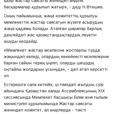
қазір жастар саясаты жөніндегі өңірлік
басқармалар құрылып жатыр», - деді Н.Өтешев.
Оның пайымынша, жаңа комитеттің құрылуы
мемлекеттік жастар саясатын жүзеге асырудың
жаңа қадамы болады. Аталған шаралар барлық
деңгейдегі жас қазақстандықтардың әлеуетін
ашуды көздейді.
«Мемлекет жастар мәселесіне жоспарлы түрде
жақындап келеді, олардың көкейкесті мәселелеріне
барған сайын терең үңіліп, оларды шешудің
оңтайлы жолдарын ұсынуда», - деп атап көрсетті
ол.
Естеріңізге сала кетейік, үстіміздегі жылдың сәуір
айындағы Қазақстан халқы Ассамблеясының ХІХ
сессиясында Мемлекет басшысы Білім және ғылым
министрлігі құрылымында Жастар саясаты
жөніндегі комитет, ал өңірлерде - тиісті