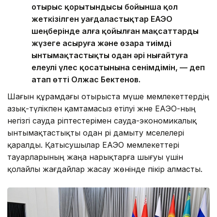
отырыс қорытындысы бойынша қол
жеткізілген уағдаластықтар ЕАЭО
шеңберінде алға қойылған мақсаттарды
жүзеге асыруға және өзара тиімді
ынтымақтастықты одан әрі нығайтуға
елеулі үлес қосатынына сенімдімін, — деп
атап өтті Олжас Бектенов.
Шағын құрамдағы отырыста мүше мемлекеттердің
азық-түлікпен қамтамасыз етілуі және ЕАЭО-ның
негізгі сауда әріптестерімен сауда-экономикалық
ынтымақтастықты одан әрі дамыту мәселелері
қаралды. Қатысушылар ЕАЭО мемлекеттері
тауарларының жаңа нарықтарға шығуы үшін
қолайлы жағдайлар жасау жөнінде пікір алмасты.