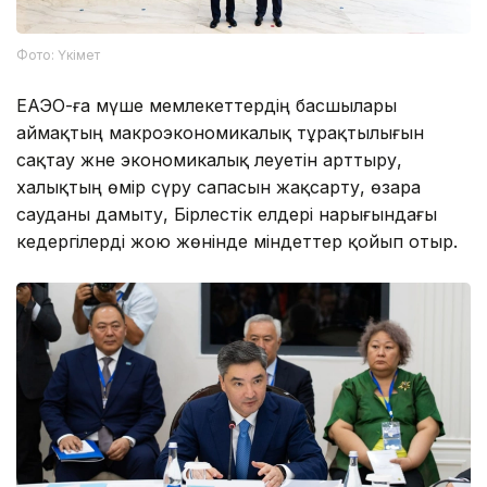
Фото: Үкімет
ЕАЭО-ға мүше мемлекеттердің басшылары
аймақтың макроэкономикалық тұрақтылығын
сақтау және экономикалық әлеуетін арттыру,
халықтың өмір сүру сапасын жақсарту, өзара
сауданы дамыту, Бірлестік елдері нарығындағы
кедергілерді жою жөнінде міндеттер қойып отыр.