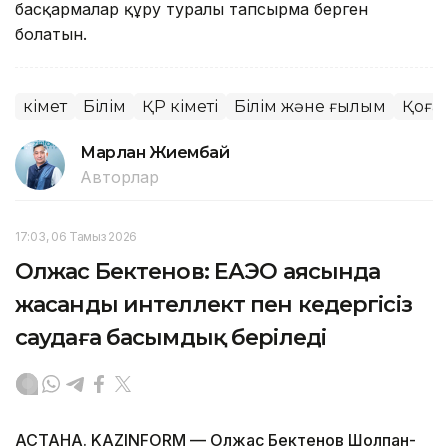
басқармалар құру туралы тапсырма берген
болатын.
Үкімет
Білім
ҚР Үкіметі
Білім және ғылым
Қоға
Марлан Жиембай
Авторлар
17:03, 06 Тамыз 2026
Олжас Бектенов: ЕАЭО аясында
жасанды интеллект пен кедергісіз
саудаға басымдық беріледі
АСТАНА. KAZINFORM — Олжас Бектенов Шолпан-