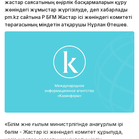
жастар саясатының өңірлік басқармаларын құру
жөніндегі жұмыстар жүргізілуде, деп хабарлады
pm.kz сайтына ҚР БҒМ Жастар ісі жөніндегі комитеті
төрағасының міндетін атқарушы Нұрлан Өтешев.
«Білім және ғылым министрлігінде анағұрлым ірі
бөлім - Жастар ісі жөніндегі комитет құрылуда,