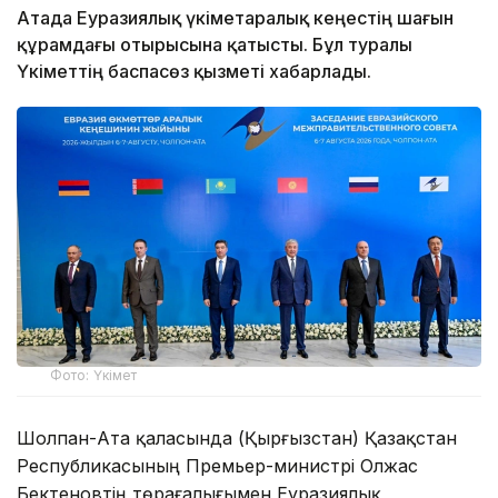
Атада Еуразиялық үкіметаралық кеңестің шағын
құрамдағы отырысына қатысты. Бұл туралы
Үкіметтің баспасөз қызметі хабарлады.
Фото: Үкімет
Шолпан-Ата қаласында (Қырғызстан) Қазақстан
Республикасының Премьер-министрі Олжас
Бектеновтің төрағалығымен Еуразиялық