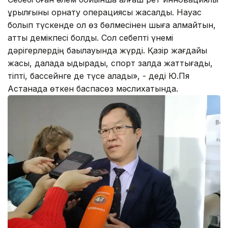
құрылғыны орнату операциясы жасалды. Науқас
болып түскенде ол өз бөлмесінен шыға алмайтын,
қатты демікпесі болды. Сол себепті үнемі
дәрігерлердің бақылауында жүрді. Қазір жағдайы
жақсы, далада қыдырады, спорт залда жаттығады,
тіпті, бассейнге де түсе алады», - деді Ю.Пя
Астанада өткен баспасөз мәслиxатында.