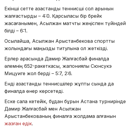
Екінші сетте қазақстандық теннисші сол қарқынын
жалғастырды – 4:0. Қарсыласы бір брейк
жасағанымен, Асылжан матчты жеңіспен түйіндей
білді – 6:1.
Осылайша, Асылжан Арыстанбекова спорттық
жолындағы маңызды титулына қол жеткізді.
Ерлер арасында Дамир Жалғасбай финалда
әлемнің 652-ракеткасы, жапониялық Сюнсукэ
Мицуиге жол берді – 5:7, 2:6.
Енді қазақстандық теннисшілер жұптық сында да
финалда өнер көрсетеді.
Еске сала кетейік, бұдан бұрын Астана турнирінде
Дамир Жалғасбай мен Асылжан
Арыстанбекованың финалға жолдама алғанын
жазған едік
.