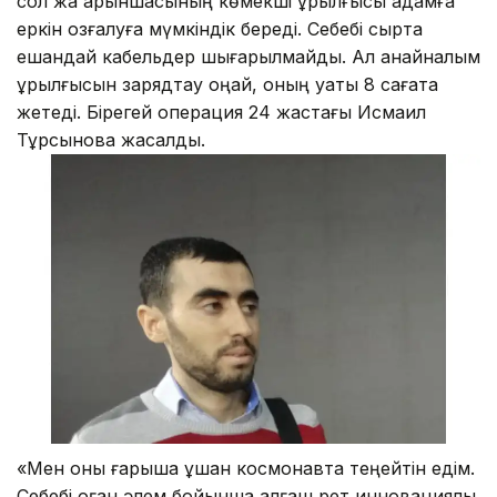
сол жақ қарыншасының көмекші құрылғысы адамға
еркін қозғалуға мүмкіндік береді. Себебі сыртқа
ешқандай кабельдер шығарылмайды. Ал қанайналым
құрылғысын зарядтау оңай, оның қуаты 8 сағатқа
жетеді. Бірегей операция 24 жастағы Исмаил
Тұрсыновқа жасалды.
«Мен оны ғарышқа ұшқан космонавтқа теңейтін едім.
Себебі оған әлем бойынша алғаш рет инновациялық