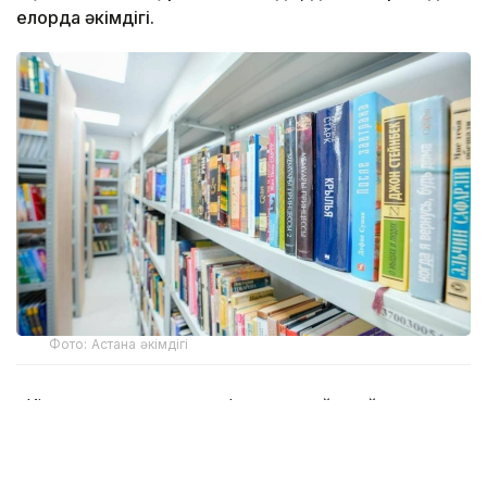
елорда әкімдігі.
Фото: Астана әкімдігі
«Кітап оқитын ұлт» марафоны қыркүйек айында
басталады. Бұған дейін Астана әкімдігі мен «Кітап
оқитын ұлт – Читающая нация» қоғамдық қоры тиісті
меморандумға қол қойған.