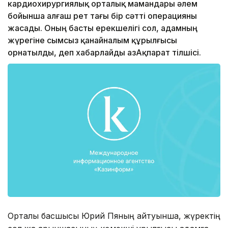
кардиоxирургиялық орталық мамандары әлем
бойынша алғаш рет тағы бір сәтті операцияны
жасады. Оның басты ерекшелігі сол, адамның
жүрегіне сымсыз қанайналым құрылғысы
орнатылды, деп xабарлайды ҚазАқпарат тілшісі.
Орталық басшысы Юрий Пяның айтуынша, жүректің