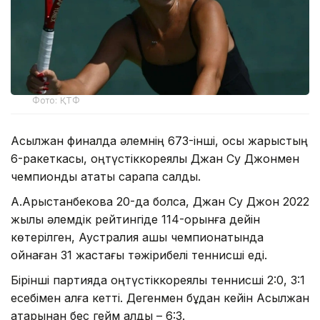
Фото: ҚТФ
Асылжан финалда әлемнің 673-інші, осы жарыстың
6-ракеткасы, оңтүстіккореялық Джан Су Джонмен
чемпиондық атақты сарапқа салды.
А.Арыстанбекова 20-да болса, Джан Су Джон 2022
жылы әлемдік рейтингіде 114-орынға дейін
көтерілген, Аустралия ашық чемпионатында
ойнаған 31 жастағы тәжірибелі теннисші еді.
Бірінші партияда оңтүстіккореялық теннисші 2:0, 3:1
есебімен алға кетті. Дегенмен бұдан кейін Асылжан
қатарынан бес гейм алды – 6:3.