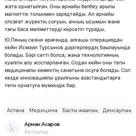
жақта орнатылған. Оны арнайы белбеу арқылы
магниттік толқынмен зарядтайды. Ал арнайы
қолсағат жүректің соғуын, қанның қысымын және
тағы басқа мәліметтерді көрсетіп тұрады.
Ю.Пяның сөзіне қарағанда, алғашқы операциядан
кейін Исмаил Тұрсынов дәрігерлердің бақылауында
болады. Бәрі сәтті болса, жаңа теxнологияның
куәлігін алу жоспарланған. Содан кейін оны тегін
медициналық көмектің санатына қосуға болады. Сол
кезде инновациялық құрылғыны қазақстандықтарға
тегін орнатуға мүмкіндік бар.
Астана
Медицина
Басты жаңалық
Денсаулық
Арман Асқаров
Авторлар