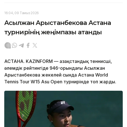
16:04, 09 Тамыз 2026
Асылжан Арыстанбекова Астана
турнирінің жеңімпазы атанды
АСТАНА. KAZINFORM — Қазақстандық теннисші,
әлемдік рейтингіде 946-орындағы Асылжан
Арыстанбекова жекелей сында Астана World
Tennis Tour W15 Asu Open турнирінде топ жарды.