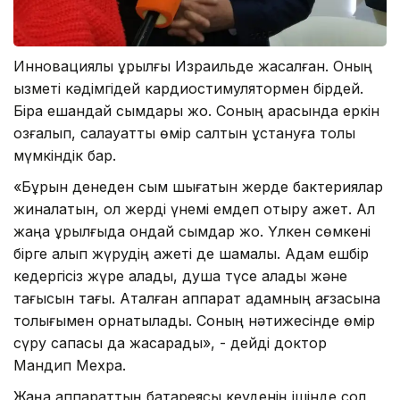
Инновациялық құрылғы Израильде жасалған. Оның
қызметі кәдімгідей кардиостимулятормен бірдей.
Бірақ ешқандай сымдары жоқ. Соның арқасында еркін
қозғалып, салауатты өмір салтын ұстануға толық
мүмкіндік бар.
«Бұрын денеден сым шығатын жерде бактериялар
жиналатын, ол жерді үнемі емдеп отыру қажет. Ал
жаңа құрылғыда ондай сымдар жоқ. Үлкен сөмкені
бірге алып жүрудің қажеті де шамалы. Адам ешбір
кедергісіз жүре алады, душқа түсе алады және
тағысын тағы. Аталған аппарат адамның ағзасына
толығымен орнатылады. Соның нәтижесінде өмір
сүру сапасы да жақсарады», - дейді доктор
Мандип Меxра.
Жаңа аппараттың батареясы кеуденің ішінде сол