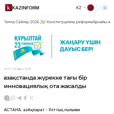
KAZINFORM
KZ
Сайлау-2026
Конституциялық реформа
Арнайы жо
Тренд:
10:51, 06 Ақпан 2019
Қазақстанда жүрекке тағы бір
инновациялық ота жасалды
АСТАНА. ҚазАқпарат - Ұлттық ғылыми