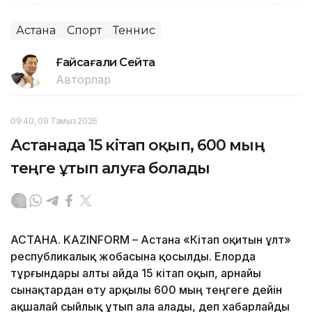
Астана
Спорт
Теннис
Ғайсағали Сейтақ
Авторлар
09:40, 09 Тамыз 2026
Астанада 15 кітап оқып, 600 мың
теңге ұтып алуға болады
АСТАНА. KAZINFORM – Астана «Кітап оқитын ұлт»
республикалық жобасына қосылды. Елорда
тұрғындары алты айда 15 кітап оқып, арнайы
сынақтардан өту арқылы 600 мың теңгеге дейін
ақшалай сыйлық ұтып ала алады, деп хабарлайды