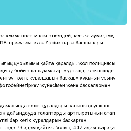
өз қызметінен мәлім еткендей, кеңеске аумақтық
 тіркеу-емтихан бөліністерінің басшылары
шылық құрылымы қайта қаралды, жол полициясы
ндыру бойынша жұмыстар жүргізілді, оның ішінде
енгізу, көлік құралдарын басқару құқығын ұсыну
 фотобейнетіркеу жүйесімен және басқалармен
дамасында көлік құралдары санының өсуі және
лерін дайындауда талаптарды арттыратынын атап
өтілі бар көлік құралдарын басқарған
лді, онда 73 адам қайтыс болып, 447 адам жарақат