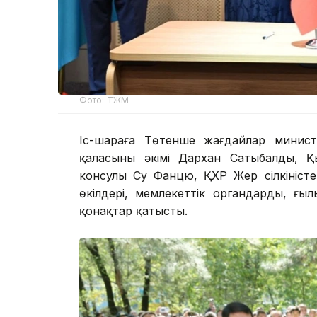
Фото: ТЖМ
Іс-шараға Төтенше жағдайлар министр
қаласының әкімі Дархан Сатыбалды, 
консулы Су Фанцю, ҚХР Жер сілкіністері
өкілдері, мемлекеттік органдардың, ғ
қонақтар қатысты.