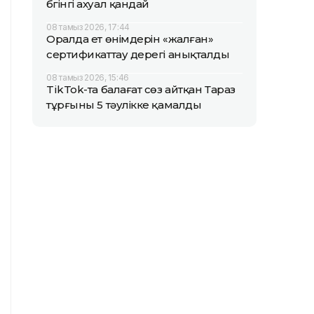
бүгінгі ахуал қандай
08 тамыз 2026, 17:44
Оралда ет өнімдерін «жалған»
сертификаттау дерегі анықталды
08 тамыз 2026, 15:46
TikTok-та балағат сөз айтқан Тараз
тұрғыны 5 тәулікке қамалды