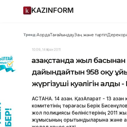
KAZINFORM
Ақорда
Тағайындау
Заң және тәртіп
Дерекқор
Тренд:
10:09, 14 Қазан 2011
Қазақстанда жыл басынан 
дайындайтын 958 оқу ұй
жүргізуші куәлігін алды -
АСТАНА. 14 қазан. ҚазАқпарат - 13 қаз
комитетінің төрағасы Берік Бисенқұло
жол полициясы бөліністерінің 2011 ж
жұмысының қорытындыларына және алғ