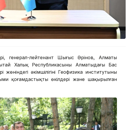
і, генерал-лейтенант Шыңғыс Әрінов, Алматы
Қытай Халық Республикасының Алматыдағы Бас
 жөніндегі әкімшілігінің Геофизика институтының
ылыми қоғамдастықтың өкілдері және шақырылған