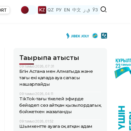
KZ
QZ
РУ
EN
中文
ق ز
ЎЗ
ORT
Тақырыпқа қатысты
09 тамыз 2026, 07:31
Бүгін Астана мен Алматыда және
тағы екі қалада ауа сапасы
нашарлайды
09 тамыз 2026, 04:11
TikТok-тағы тікелей эфирде
бейәдеп сөз айтқан қызылордалық
бойжеткен жазаланды
09 тамыз 2026, 01:52
Шымкентте ауаға оқ атқан адам