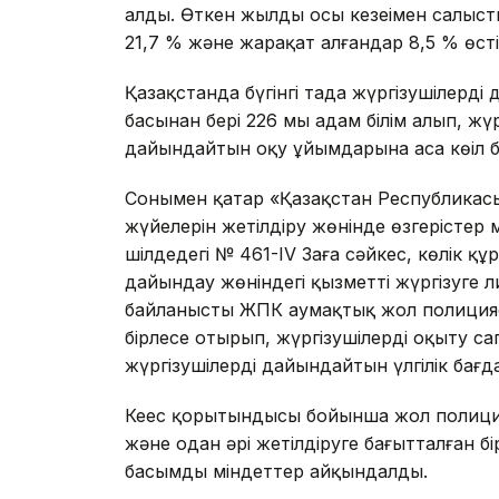
алды. Өткен жылдың осы кезеңімен салыс
21,7 % және жарақат алғандар 8,5 % өсті
Қазақстанда бүгінгі таңда жүргізушілерд
басынан бері 226 мың адам білім алып, жү
дайындайтын оқу ұйымдарына аса көңіл бө
Сонымен қатар «Қазақстан Республикасын
жүйелерін жетілдіру жөнінде өзгерістер 
шілдедегі № 461-ІV Заңға сәйкес, көлік қ
дайындау жөніндегі қызметті жүргізуге 
байланысты ЖПК аумақтық жол полиция
бірлесе отырып, жүргізушілерді оқыту са
жүргізушілерді дайындайтын үлгілік бағ
Кеңес қорытындысы бойынша жол полициясы
және одан әрі жетілдіруге бағытталған б
басымды міндеттер айқындалды.