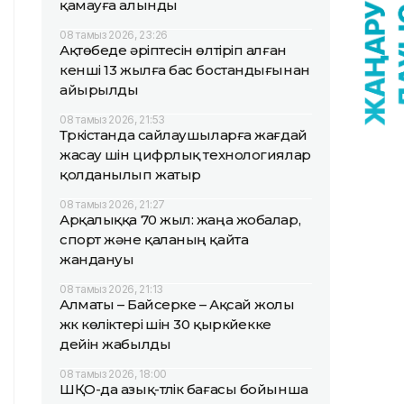
қамауға алынды
08 тамыз 2026, 23:26
Ақтөбеде әріптесін өлтіріп алған
кенші 13 жылға бас бостандығынан
айырылды
08 тамыз 2026, 21:53
Түркістанда сайлаушыларға жағдай
жасау үшін цифрлық технологиялар
қолданылып жатыр
08 тамыз 2026, 21:27
Арқалыққа 70 жыл: жаңа жобалар,
спорт және қаланың қайта
жандануы
08 тамыз 2026, 21:13
Алматы – Байсерке – Ақсай жолы
жүк көліктері үшін 30 қыркүйекке
дейін жабылды
08 тамыз 2026, 18:00
ШҚО-да азық-түлік бағасы бойынша