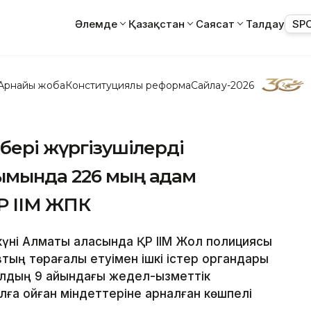
Әлемде
Қазақстан
Саясат
Талдау
SP
Арнайы жоба
Конституциялық реформа
Сайлау-2026
бері жүргізушілерді
ымында 226 мың адам
 ҚР ІІМ ЖПК
ан күні Алматы қаласында ҚР ІІМ Жол полициясы
втың төрағалық етуімен ішкі істер органдары
ылдың 9 айындағы жедел-қызметтік
а қойған міндеттеріне арналған көшпелі