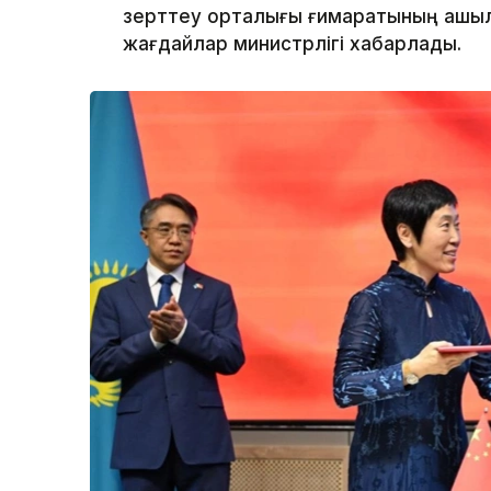
зерттеу орталығы ғимаратының ашылу
жағдайлар министрлігі хабарлады.