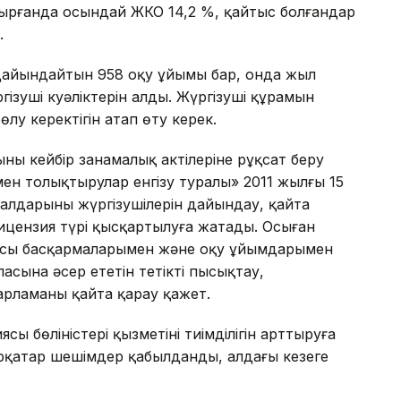
тырғанда осындай ЖКО 14,2 %, қайтыс болғандар
.
і дайындайтын 958 оқу ұйымы бар, онда жыл
ргізуші куәліктерін алды. Жүргізуші құрамын
лу керектігін атап өту керек.
ың кейбір заңнамалық актілеріне рұқсат беру
мен толықтырулар енгізу туралы» 2011 жылғы 15
ұралдарының жүргізушілерін дайындау, қайта
лицензия түрі қысқартылуға жатады. Осыған
сы басқармаларымен және оқу ұйымдарымен
пасына әсер ететін тетікті пысықтау,
дарламаны қайта қарау қажет.
 бөліністері қызметінің тиімділігін арттыруға
ірқатар шешімдер қабылданды, алдағы кезеңге