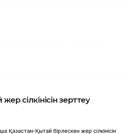
й жер сілкінісін зерттеу
қ Қазақстан-Қытай бірлескен жер сілкінісін