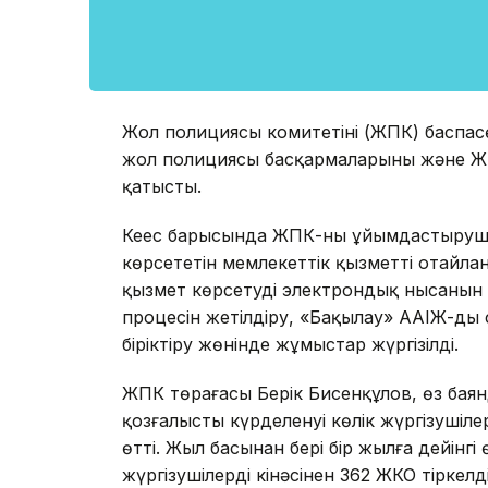
Жол полициясы комитетінің (ЖПК) баспас
жол полициясы басқармаларының және ЖПБ
қатысты.
Кеңес барысында ЖПК-ның ұйымдастыру
көрсететін мемлекеттік қызметті оңтайла
қызмет көрсетудің электрондық нысанын 
процесін жетілдіру, «Бақылау» ААІЖ-ды
біріктіру жөнінде жұмыстар жүргізілді.
ЖПК төрағасы Берік Бисенқұлов, өз баян
қозғалыстың күрделенуі көлік жүргізуші
өтті. Жыл басынан бері бір жылға дейінгі 
жүргізушілердің кінәсінен 362 ЖКО тірке