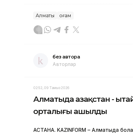
Алматы
Қоғам
без автора
Авторлар
02:52, 09 Тамыз 2026
Алматыда Қазақстан - Қыта
орталығы ашылды
АСТАНА. KAZINFORM – Алматыда болаша