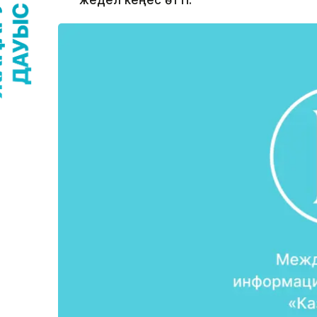
жедел кеңес өтті.