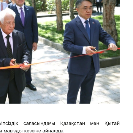
іпсіздік саласындағы Қазақстан мен Қытай
маңызды кезеңіне айналды.