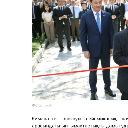
Фото: ТЖМ
Ғимараттың ашылуы сейсмикалық қау
арасындағы ынтымақтастықты дамытудың 