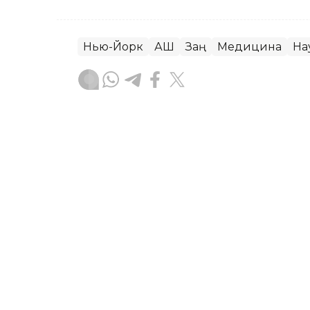
Нью-Йорк
АҚШ
Заң
Медицина
На
Мейірман Лес
Авторлар
21:06, 05 Тамыз 2026
2027 жылға дейін өңірле
травматологиялық орта