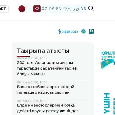
KZ
QZ
РУ
EN
中文
ق ز
ЎЗ
ORT
Тақырыпқа қатысты
06 тамыз 2026, 17:09
200 теңге: Астанадағы ақылы
тұрақтарда сараланған тариф
болуы мүмкін
06 тамыз 2026, 17:05
Балалы отбасыларға қандай
төлемдер қарастырылған
06 тамыз 2026, 16:44
Елде инвесторлармен сотқа
дейінгі дауды реттеу жөніндегі