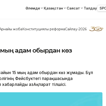
Әлемде
Қазақстан
Саясат
Талдау
SP
Арнайы жоба
Конституциялық реформа
Сайлау-2026
5 мың адам обырдан көз
 сайын 15 мың адам обырдан көз жұмады. Бұл
лігінің Фейсбуктегі парақшасында
хабарлайды ҚазАқпарат тілшісі.