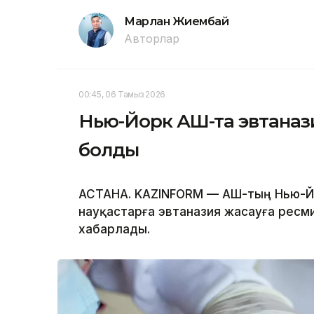
Марлан Жиембай
Авторлар
00:45, 06 Тамыз 2026
Нью-Йорк АҚШ-та эвтаназ
болды
АСТАНА. KAZINFORM — АҚШ-тың Нью-
науқастарға эвтаназия жасауға ресми
хабарлады.