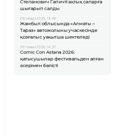
Степанович Гапичті ақтық сапарға
шығарып салды
06 тамыз 2026, 14:46
Жамбыл облысында «Алматы –
Тараз» автожолының учаскесінде
қозғалыс уақытша шектеледі
06 тамыз 2026, 14:37
Comic Con Astana 2026:
қатысушылар фестивальден алған
әсерімен бөлісті