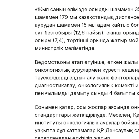
«Жыл сайын елімізде обырдың шамамен 35 
шамамен 179 мың қазақстандық диспансер
аурудан шамамен 15 мың адам қайтыс бо
сүт безі обыры (12,6 пайыз), екінші орын
обыры (7,4), төртінші орында жатыр мойы
министрлік мәліметінде.
Ведомствоның атап өтуінше, өткен жылы 
онкологиялық аурулармен күрестің кеше
тәуекелдердің алдын алу және факторлард
диагностикалау, онкологиялық көмектің и
пен ғылымды дамыту сынды 4 бағытты қ
Сонымен қатар, осы жоспар аясында онк
стандарттары жетілдірілуде. Мәселен, Қ
институты онкологиялық аурулар бойынша
уақытта бұл хаттамалар ҚР Денсаулық 
сараптамадан өткізіліп жатыр.