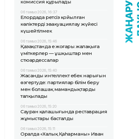
комиссия құрылады
06 тамыз 2026, 16:37
Елордада ретсіз қойылған
көліктерді эвакуациялау жүйесі
күшейтілмек
06 тамыз 2026, 15:46
Қазақстанда ең жоғары жалақыға
үміткерлер — ұшқыштар мен
стюардессалар
06 тамыз 2026, 15:40
Жасанды интеллект еңбек нарығын
өзгертуде: партиялар білім беру
мен болашақ мамандықтарды
талқылады
06 тамыз 2026, 15:20
Сауран қалашығында реставрация
жұмыстары басталды
06 тамыз 2026, 15:11
Оралда «Халық Қаһарманы» Иван