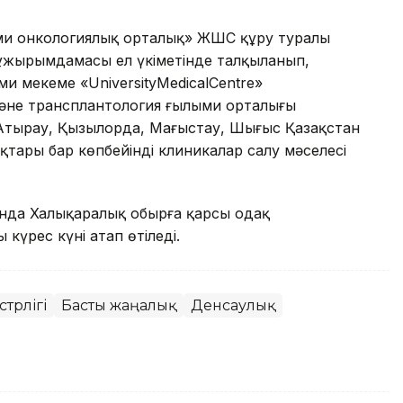
лыми онкологиялық орталық» ЖШС құру туралы
ұжырымдамасы ел үкіметінде талқыланып,
и мекеме «UniversityMedicalCentre»
және трансплантология ғылыми орталығы
Атырау, Қызылорда, Маңғыстау, Шығыс Қазақстан
тары бар көпбейінді клиникалар салу мәселесі
панда Халықаралық обырға қарсы одақ
күрес күні атап өтіледі.
трлігі
Басты жаңалық
Денсаулық