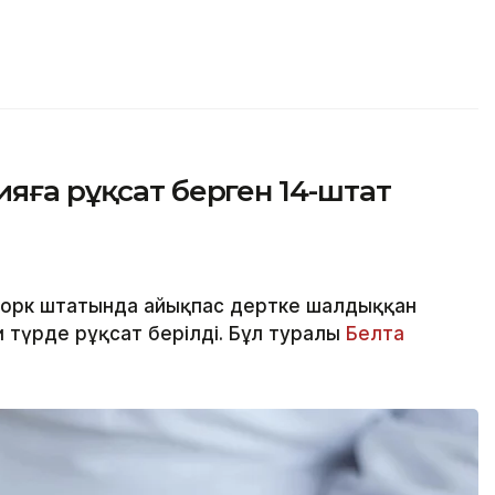
ияға рұқсат берген 14-штат
Йорк штатында айықпас дертке шалдыққан
 түрде рұқсат берілді. Бұл туралы
Белта