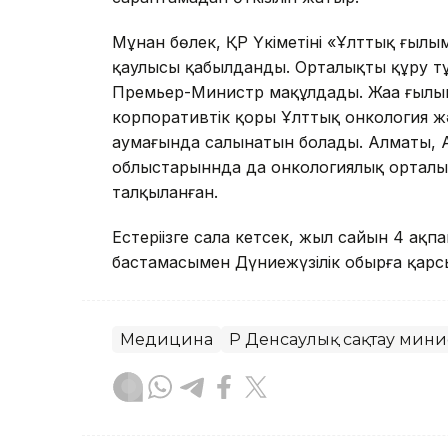
Мұнан бөлек, ҚР Үкіметінің «Ұлттық ғы
қаулысы қабылданды. Орталықты құру т
Премьер-Министр мақұлдады. Жаңа ғылым
корпоративтік қоры Ұлттық онкология 
аумағында салынатын болады. Алматы, 
облыстарыннда да онкологиялық орталық
талқыланған.
Естеріңізге сала кетсек, жыл сайын 4 ақ
бастамасымен Дүниежүзілік обырға қарсы 
Медицина
ҚР Денсаулық сақтау минис