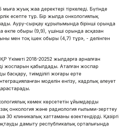
мыңға жуық жаңа деректері тіркеледі. Бүгінде
лік есепте тұр. Бір жылда онкологиялық
лады. Ауру-сырқау құрылымында бірінші орында
да өкпе обыры (9,9), үшінші орында асқазан
ны мен тоқ ішек обыры (4,7) тұр», - делінген
ҚР Үкіметі 2018-20252 жылдарға арналған
нді жоспарын қабылдады. Аталған жоспар
ы басқару, тиімділігі жоғары ерте
нтеграцияланған моделін енгізу, кадрлық әлеует
арастарады.
ологиялық көмек көрсететін ұйымдардың
азақ онкология және радиология ғылыми-зерттеу
 30 клиникалық хаттаманы өзектендірді. Қазіргі
сақтауды дамыту республикалық орталығында