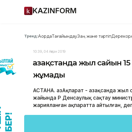
KAZINFORM
Ақорда
Тағайындау
Заң және тәртіп
Дерекқор
Тренд:
10:39, 04 Ақпан 2019
Қазақстанда жыл сайын 1
жұмады
АСТАНА. ҚазАқпарат - Қазақсанда жыл
жайында ҚР Денсаулық сақтау министр
жарияланған ақпаратта айтылған, деп 