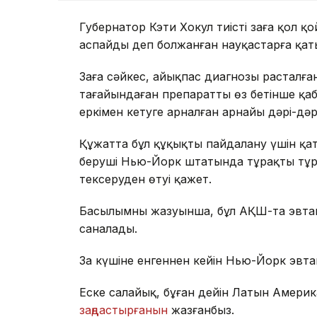
Губернатор Кэти Хокул тиісті заңға қол 
аспайды деп болжанған науқастарға қа
Заңға сәйкес, айықпас диагнозы расталған
тағайындаған препаратты өз бетінше қ
еркімен кетуге арналған арнайы дәрі-дәр
Құжатта бұл құқықты пайдалану үшін қата
беруші Нью-Йорк штатында тұрақты тұ
тексеруден өтуі қажет.
Басылымның жазуынша, бұл АҚШ-та эвтаназ
саналады.
Заң күшіне енгеннен кейін Нью-Йорк эвт
Еске салайық, бұған дейін Латын Америк
заңдастырғанын
жазғанбыз.