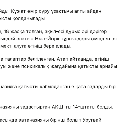
қойды. Құжат өмір сүру ұзақтығы алты айдан
тысты қолданылады
, 18 жасқа толған, ақыл-есі дұрыс әрі дәрігер
абылдай алатын Нью-Йорк тұрғындары өмірден өз
мекті алуға өтініш бере алады.
ң талаптар белгіленген. Атап айтқанда, өтініш
руы және психикалық жағдайына қатысты арнайы
ияға қатысты қабылданған ең қатаң заңдардың бірі
аназияны заңдастырған АҚШ-тың 14-штаты болды.
асында эвтаназияны бірінші болып Уругвай