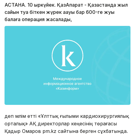
АСТАНА. 10 қыркүйек. ҚазАқпарат - Қазақстанда жыл
сайын туа біткен жүрек ақауы бар 600-ге жуық
балаға операция жасалады,
деп мәлім етті «Ұлттық ғылыми кардиохирургиялық
орталық» АҚ директорлар кеңесінің төрағасы
Қадыр Омаров pm.kz сайтына берген сұхбатында.