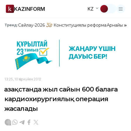
KAZINFORM
KZ
Сайлау-2026
Конституциялық реформа
Арнайы жо
Тренд:
13:25, 10 Қыркүйек 2012
Қазақстанда жыл сайын 600 балаға
кардиохирургиялық операция
жасалады