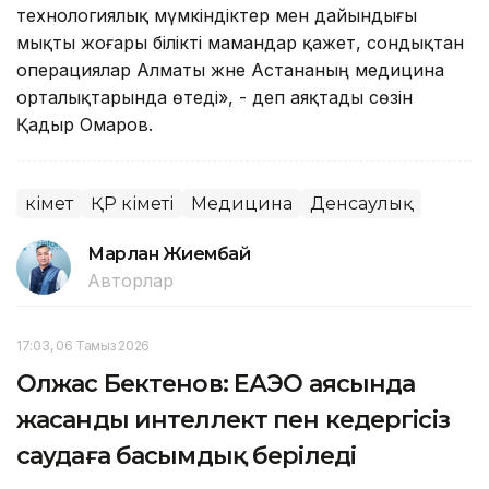
технологиялық мүмкіндіктер мен дайындығы
мықты жоғары білікті мамандар қажет, сондықтан
операциялар Алматы және Астананың медицина
орталықтарында өтеді», - деп аяқтады сөзін
Қадыр Омаров.
Үкімет
ҚР Үкіметі
Медицина
Денсаулық
Марлан Жиембай
Авторлар
17:03, 06 Тамыз 2026
Олжас Бектенов: ЕАЭО аясында
жасанды интеллект пен кедергісіз
саудаға басымдық беріледі