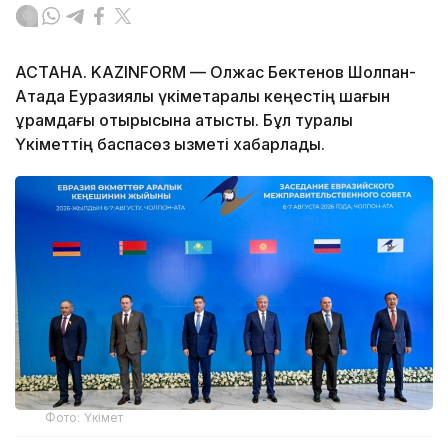
АСТАНА. KAZINFORM — Олжас Бектенов Шолпан-
Атада Еуразиялық үкіметаралық кеңестің шағын
құрамдағы отырысына қатысты. Бұл туралы
Үкіметтің баспасөз қызметі хабарлады.
Фото: Үкімет