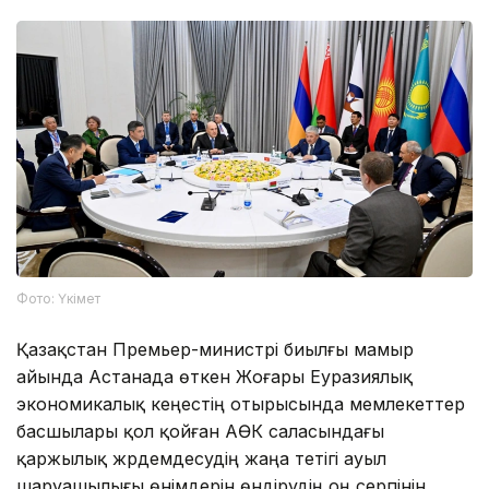
Фото: Үкімет
Қазақстан Премьер-министрі биылғы мамыр
айында Астанада өткен Жоғары Еуразиялық
экономикалық кеңестің отырысында мемлекеттер
басшылары қол қойған АӨК саласындағы
қаржылық жәрдемдесудің жаңа тетігі ауыл
шаруашылығы өнімдерін өндірудің оң серпінін