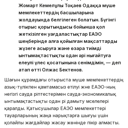
Жомарт Кемелұлы Тоқаев Одаққа мүше
мемлекеттердің басшыларына
жолдауында белгілеген болатын. Бүгінгі
отырыс қорытындысы бойынша қол
жеткізілген уағдаластықтар ЕАЭО
шеңберінде алға қойылған мақсаттарды
жүзеге асыруға және өзара тиімді
ынтымақтастықты одан әрі нығайтуға
елеулі үлес қосатынына сенімдімін, — деп
атап өтті Олжас Бектенов.
Шағын құрамдағы отырыста мүше мемлекеттердің
азық-түлікпен қамтамасыз етілуі және ЕАЭО-ның
негізгі сауда әріптестерімен сауда-экономикалық
ынтымақтастықты одан әрі дамыту мәселелері
қаралды. Қатысушылар ЕАЭО мемлекеттері
тауарларының жаңа нарықтарға шығуы үшін
қолайлы жағдайлар жасау жөнінде пікір алмасты.