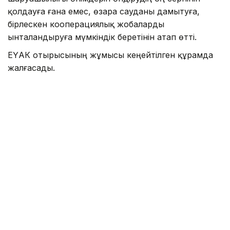
қолдауға ғана емес, өзара сауданы дамытуға,
бірлескен кооперациялық жобаларды
ынталандыруға мүмкіндік беретінін атап өтті.
ЕҮАК отырысының жұмысы кеңейтілген құрамда
жалғасады.
Айта кетелік Қазақстан ЕАЭО-ның бірыңғай
цифрлық аккредиттеу кеңістігін қалыптастыруды
ұсынғаны туралы
жазған едік
.
Үкімет
Логистика
Олжас Бектенов
ЕАЭО
Сауд
Назым Бөлесова
Авторлар
15:30, 06 Тамыз 2026