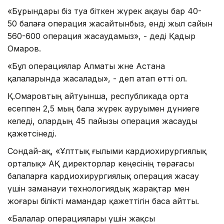
«Бұрындары біз туа біткен жүрек ақауы бар 40-
50 балаға операция жасайтынбыз, енді жыл сайын
560-600 операция жасаудамыз», - деді Қадыр
Омаров.
«Бұл операциялар Алматы және Астана
қалаларында жасалады», - деп атап өтті ол.
Қ.Омаровтың айтуынша, республикада орта
есеппен 2,5 мың бала жүрек ауруымен дүниеге
келеді, олардың 45 пайызы операция жасауды
қажетсінеді.
Сондай-ақ, «Ұлттық ғылыми кардиохирургиялық
орталық» АҚ директорлар кеңесінің төрағасы
балаларға кардиохирургиялық операция жасау
үшін заманауи технологиядық жарақтар мен
жоғары білікті мамандар қажеттігін баса айтты.
«Балалар операциялары үшін жақсы