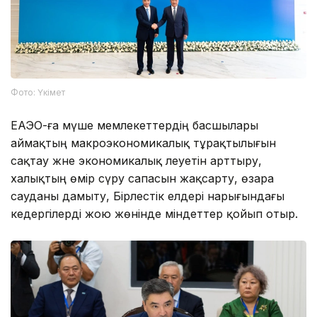
Фото: Үкімет
ЕАЭО-ға мүше мемлекеттердің басшылары
аймақтың макроэкономикалық тұрақтылығын
сақтау және экономикалық әлеуетін арттыру,
халықтың өмір сүру сапасын жақсарту, өзара
сауданы дамыту, Бірлестік елдері нарығындағы
кедергілерді жою жөнінде міндеттер қойып отыр.