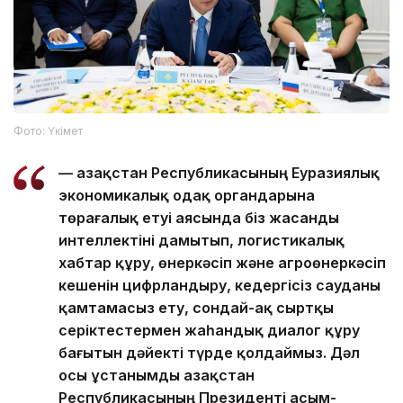
Фото: Үкімет
— Қазақстан Республикасының Еуразиялық
экономикалық одақ органдарына
төрағалық етуі аясында біз жасанды
интеллектіні дамытып, логистикалық
хабтар құру, өнеркәсіп және агроөнеркәсіп
кешенін цифрландыру, кедергісіз сауданы
қамтамасыз ету, сондай-ақ сыртқы
серіктестермен жаһандық диалог құру
бағытын дәйекті түрде қолдаймыз. Дәл
осы ұстанымды Қазақстан
Республикасының Президенті Қасым-