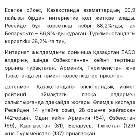
Есепке сәйкес, Қазақстанда азаматтардың 90,9
пайызы бірден интернетке қол жеткізе алады.
Ресейде бұл көрсеткіш небәрі 88,2%-ды, ал
Беларусьте – 86,9%-ды құраған. Түркіменстандағы
көрсеткіш 38,2%-ға тең.
Интернет жылдамдығы бойынша Қазақстан ЕАЭО
елдерінің ішінде Өзбекстаннан кейінгі төртінші
орынға тұрақтаған. Армения, Түркіменстан және
Тәжікстанда ең төменгі көрсеткіштер тіркелген.
Дегенмен, Қазақстандағы электрондық үкімет
рейтингі аймақтағы басқа елдермен
салыстырғанда әлдеқайда жоғары. Әлемдік кестеде
Ресейден 14 ұпайға озып, 28-орынға жайғасқан
(42-орын). Одан кейін Армения (64), Өзбекстан
(69), Қырғызстан (81), Беларусь, Тәжікстан (129)
және Түркіменстан (137) орналасқан.