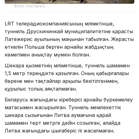
Фото: Pen News
LRT телерадиокомпаниясының мәліметінше,
туннель Друскининкай муниципалитетіне қарасты
Латежерис ауылының маңынан табылған. Жерасты
өткелін Польша берген арнайы жабдықтың
көмегімен анықтау мүмкін болған.
Шекара қызметінің мәліметінше, туннель шамамен
1,5 метр тереңдікте қазылған. Оның қабырғалары
бөрене мен тақтайлар арқылы бекітілгенімен,
құрылыс толық аяқталмаған.
Беларусь жағындағы кіреберісі арнайы бүркемелеу
матасымен жасырылған. Туннель мемлекеттік
шекара сызығынан Литва аумағына қарай
шамамен төрт метрге дейін созылған, алайда
Литва жағындағы шығаберіс әлі жасалмаған.