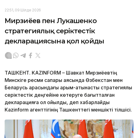
22:51, 09 Шілде 2026
Мирзиёев пен Лукашенко
стратегиялық серіктестік
декларациясына қол қойды
ТАШКЕНТ. KAZINFORM – Шавкат Мирзиёевтің
Минскіге ресми сапары аясында Өзбекстан мен
Беларусь арасындағы қарым-қатынасты стратегиялық
серіктестік деңгейіне көтеруге бағытталған
декларацияға қол қойылды, деп хабарлайды
Kazinform агенттігінің Ташкенттегі меншікті тілшісі.