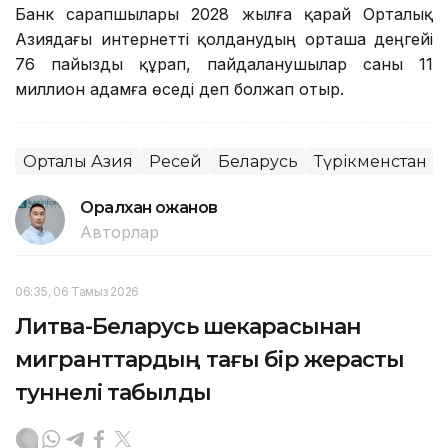
Банк сарапшылары 2028 жылға қарай Орталық
Азиядағы интернетті қолданудың орташа деңгейі
76 пайызды құрап, пайдаланушылар саны 11
миллион адамға өседі деп болжап отыр.
Орталық Азия
Ресей
Беларусь
Түрікменстан
Оралхан Қожанов
Авторлар
06:35, 06 Тамыз 2026
Литва-Беларусь шекарасынан
мигранттардың тағы бір жерасты
туннелі табылды