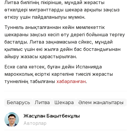
Литва билігінің пікірінше, мұндай жерасты
өткелдері мигранттарды шекара арқылы заңсыз
өткізу үшін пайдаланылуы мүмкін.
Туннель анықталғаннан кейін мемлекеттік
шекараны заңсыз кесіп өту дерегі бойынша тергеу
басталды. Литва заңнамасына сәйкес, мұндай
қылмыс үшін екі жылға дейін бас бостандығынан
айыру жазасы қарастырылған.
Еске сала кетсек, бұған дейін Испанияда
марокколық есірткі картеліне тиесілі жерасты
туннелінің табылғаны
хабарланған
.
Беларусь
Литва
Шекара
Әлем жаңалықтары
Жасұлан Бақытбекұлы
Авторлар