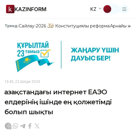
KAZINFORM
KZ
Сайлау-2026
Конституциялық реформа
Арнайы жо
Тренд:
13:45, 22 Шілде 2024
Қазақстандағы интернет ЕАЭО
елдерінің ішінде ең қолжетімді
болып шықты