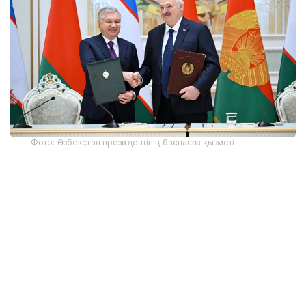
Фото: Өзбекстан президентінің баспасөз қызметі
Сапар аясында Шавкат Мирзиёев пен Александр
Лукашенко әуелі шағын құрамда келіссөз жүргізді.
Оның барысында тараптар екі мемлекет
арасындағы ынтымақтастықтың сапа тұрғысынан
жаңа деңгейге көтерілгенін ерекше атап өтті.
- Кейінгі бес жылда өзара тауар айналымы
үш есе артып, өткен жылдың қорытындысы