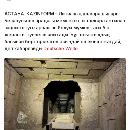
АСТАНА. KAZINFORM – Литваның шекарашылары
Беларусьпен арадағы мемлекеттік шекара астынан
заңсыз өтуге арналған болуы мүмкін тағы бір
жерасты туннелін анықтады. Бұл осы жылдың
басынан бері тіркелген осындай он екінші жағдай,
деп хабарлайды
Deutsche Welle
.