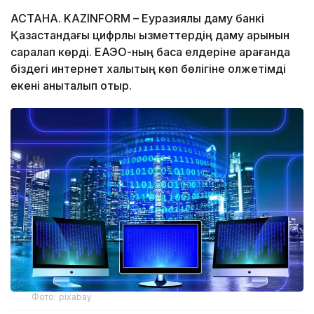
АСТАНА. KAZINFORM – Еуразиялық даму банкі
Қазақстандағы цифрлық қызметтердің даму қарқынын
саралап көрді. ЕАЭО-ның басқа елдеріне қарағанда
біздегі интернет халықтың көп бөлігіне қолжетімді
екені анықталып отыр.
Фото: pixabay